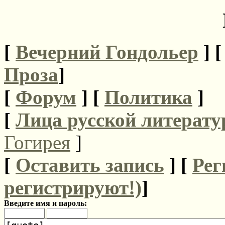
[
Вечерний Гондольер
] 
Проза
]
[
Форум
]
[
Политика
]
[
Лица русской литерату
Гогирея
]
[
Оставить запись
] [
Рег
регистрируют!)
]
Введите имя и пароль: