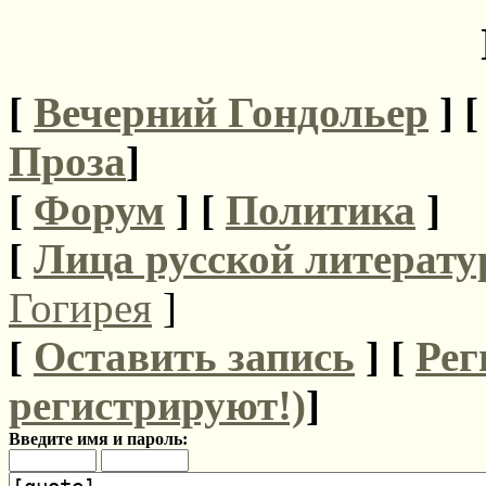
[
Вечерний Гондольер
] 
Проза
]
[
Форум
]
[
Политика
]
[
Лица русской литерату
Гогирея
]
[
Оставить запись
] [
Рег
регистрируют!)
]
Введите имя и пароль: