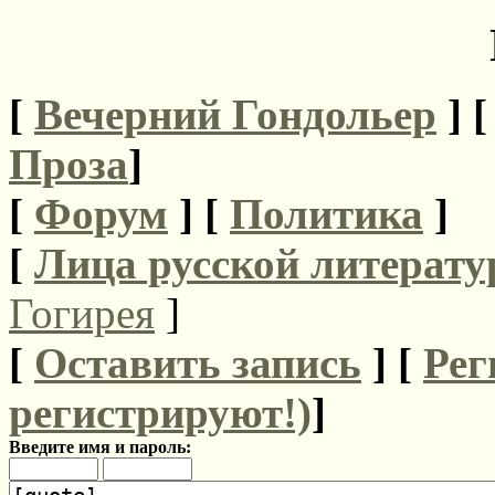
[
Вечерний Гондольер
] 
Проза
]
[
Форум
]
[
Политика
]
[
Лица русской литерату
Гогирея
]
[
Оставить запись
] [
Рег
регистрируют!)
]
Введите имя и пароль: