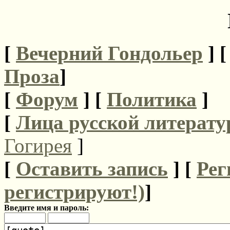
[
Вечерний Гондольер
] 
Проза
]
[
Форум
]
[
Политика
]
[
Лица русской литерату
Гогирея
]
[
Оставить запись
] [
Рег
регистрируют!)
]
Введите имя и пароль: