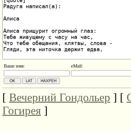
Ваше имя:
eMail:
[
Вечерний Гондольер
] [
Гогирея
]