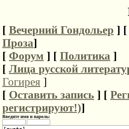
[
Вечерний Гондольер
] 
Проза
]
[
Форум
]
[
Политика
]
[
Лица русской литерату
Гогирея
]
[
Оставить запись
] [
Рег
регистрируют!)
]
Введите имя и пароль: