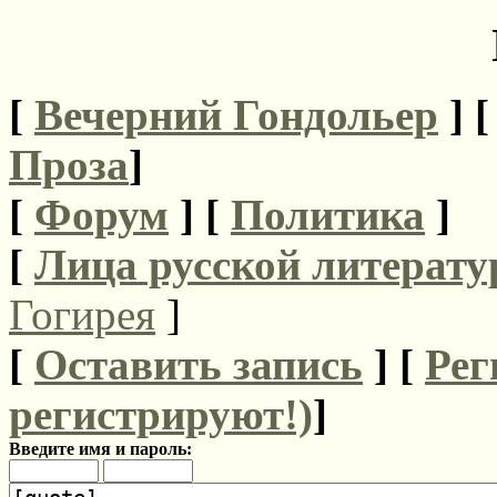
[
Вечерний Гондольер
] 
Проза
]
[
Форум
]
[
Политика
]
[
Лица русской литерату
Гогирея
]
[
Оставить запись
] [
Рег
регистрируют!)
]
Введите имя и пароль: