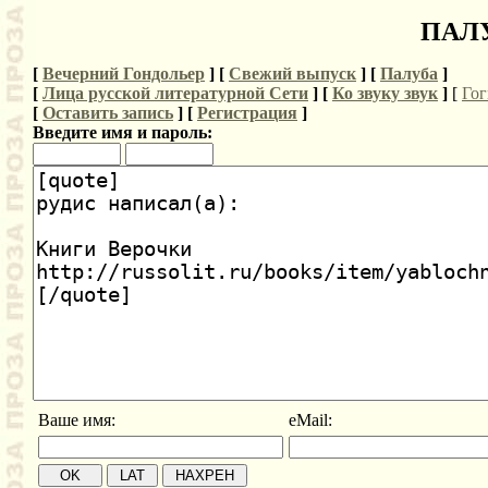
ПАЛУ
[
Вечерний Гондольер
] [
Свежий выпуск
] [
Палуба
]
[
Лица русской литературной Сети
] [
Ко звуку звук
]
[
Гог
[
Оставить запись
] [
Регистрация
]
Введите имя и пароль:
Ваше имя:
eMail: