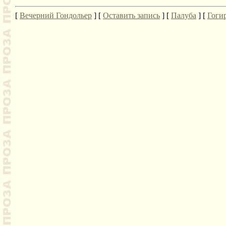
[
Вечерний Гондольер
] [
Оставить запись
] [
Палуба
] [
Гоги