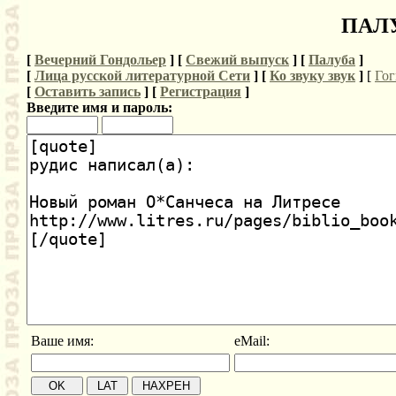
ПАЛУ
[
Вечерний Гондольер
] [
Свежий выпуск
] [
Палуба
]
[
Лица русской литературной Сети
] [
Ко звуку звук
]
[
Гог
[
Оставить запись
] [
Регистрация
]
Введите имя и пароль:
Ваше имя:
eMail: