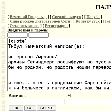
ПАЛУ
[
Вечерний Гондольер
] [
Свежий выпуск
] [
Палуба
]
[
Лица русской литературной Сети
] [
Ко звуку звук
]
[
Гог
[
Оставить запись
] [
Регистрация
]
Введите имя и пароль:
Ваше имя:
eMail: