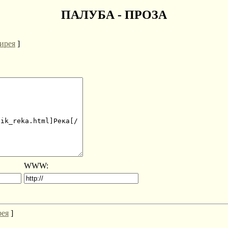
ПАЛУБА - ПРОЗА
ирея
]
WWW:
рея
]