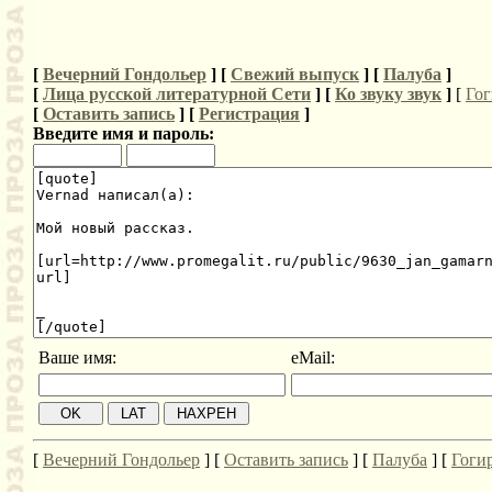
[
Вечерний Гондольер
] [
Свежий выпуск
] [
Палуба
]
[
Лица русской литературной Сети
] [
Ко звуку звук
]
[
Гог
[
Оставить запись
] [
Регистрация
]
Введите имя и пароль:
Ваше имя:
eMail:
[
Вечерний Гондольер
] [
Оставить запись
] [
Палуба
] [
Гоги