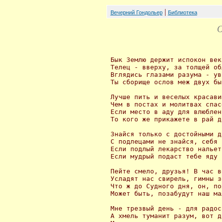
|
Вечерний Гондольер
Библиотека
 Бык Землю держит испокон веко
 Телец - вверху, за толщей об
 Вглядись глазами разума - ув
 Ты сборище ослов меж двух бык
 Лучше пить и веселых красави
 Чем в постах и молитвах спас
 Если место в аду для влюблен
 То кого же прикажете в рай д
 Знайся только с достойными д
 С подлецами не знайся, себя 
 Если подлый лекарство нальет
 Если мудрый подаст тебе яду 
 Пейте смело, друзья! В час в
 Усладят нас свирель, гимны з
 Что ж до Судного дня, он, по
 Может быть, позабудут наш ма
 Мне трезвый день - для радос
 A хмель туманит разум, вот д