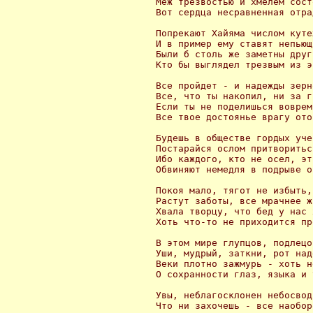
 Меж трезвостью и хмелем сост
 Вот сердца несравненная отрад
 Попрекают Хайяма числом кутеж
 И в пример ему ставят непьющ
 Были б столь же заметны друг
 Кто бы выглядел трезвым из э
 Все пройдет - и надежды зерн
 Все, что ты накопил, ни за г
 Если ты не поделишься воврем
 Все твое достоянье врагу ото
 Будешь в обществе гордых уче
 Постарайся ослом притворитьс
 Ибо каждого, кто не осел, эт
 Обвиняют немедля в подрыве о
 Покоя мало, тягот не избыть,

 Растут заботы, все мрачнее ж
 Хвала творцу, что бед у нас 
 Хоть что-то не приходится пр
 В этом мире глупцов, подлецо
 Уши, мудрый, заткни, рот над
 Веки плотно зажмурь - хоть н
 О сохранности глаз, языка и 
 Увы, нeблагосклонен небосвод!
 Что ни захочешь - все наоборо