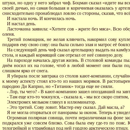
штуки, но одну у него забрал чиф. Боцман сказал «идите вы в
своей дичью, но самая большая и коричневая оказалась у арте
снисходительно пронаблюдал ловлю со стороны, сказав, что всё
И настала ночь. И кончилась ночь.
И настал день.
Ласточкина заявила: «Хотите сов - жрите без мяса». Всю 
оленя.
Третий помощник, не желая клянчить, накормил сову купле
подарив ему свою сову: она была сильно злая и матрос её боялс
На следующий день чиф сказал артельщику выдать на камбуз 
стола, и каждый кормящий сам отрезал от неё совиную дозу.
На пароходе началась другая жизнь. В столовой команды 
днём носил их на голове, чтоб в любой момент они были по
слишком ярко от снега.
Я убирала после завтрака со столов кают-компании, случайн
к моему аспекту стоял кто-то из наших моряков. В растопыр
пародию Ди Каприо, но «Титаник» тогда еще не сняли.
- Лор, ты чего? - В кают-компанию зашел опоздавший на зав
- Там еще кто-то чокнулся, - сказала я, - мы все скоро спятим,
Электромех мельком глянул в иллюминатор.
- Это третий. Сову ловит. Мастер ему сказал. Дай масла, а?
Я не могла оторваться от панорамы за окном. Теперь я увидел
Огромная полярная совища, почти неразличимая на фоне зас
подкрался уже совсем близко. Сова была ему где-то по пояс.
телогрейкой и утрамбовал под ней гордую арктическую птицу.