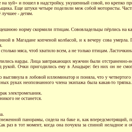
се на хуй» и пошел в надстройку, укушенный совой, но крепко п
льщика. Еще штуки четыре поделили меж собой мотористы. Часть
 лучшее - детям.
обедешнюю норму скормили птицам. Сововладельцы пёрлись на 
нной в Магадане копченой колбасой, и к вечеру сова умерла. 
я.
столько мяса, чтоб хватило всем, а не только птицам. Ласточк
пылились нарды. Лица завтракающих мужчин были отстраненно-
д рукой. Очки пригодились ему в Анадыре: без них он не смо
о выглянула в лобовой иллюминатор и поняла, что у четвертого
енных руках неопознанного члена экипажа была какая-то тряпка
трак электромеханик.
 никого не останется.
а.
неженной панорамы, сидела на баке и, как впередсмотрящий, пя
 Как раз в тот момент, когда она почуяла за спиной неладное и