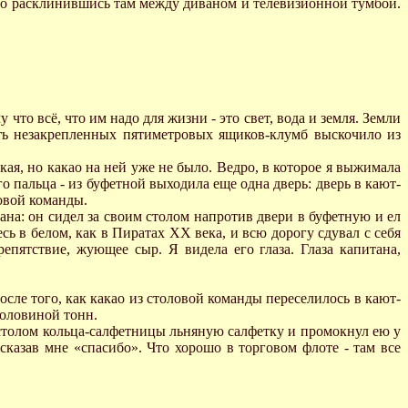
тво расклинившись там между диваном и телевизионной тумбой.
 что всё, что им надо для жизни - это свет, вода и земля. Земли
ять незакрепленных пятиметровых ящиков-клумб выскочило из
пкая, но какао на ней уже не было. Ведро, в которое я выжимала
о пальца - из буфетной выходила еще одна дверь: дверь в кают-
ловой команды.
ана: он сидел за своим столом напротив двери в буфетную и ел
сь в белом, как в Пиратах ХХ века, и всю дорогу сдувал с себя
епятствие, жующее сыр. Я видела его глаза. Глаза капитана,
осле того, как какао из столовой команды переселилось в кают-
половиной тонн.
д столом кольца-салфетницы льняную салфетку и промокнул ею у
сказав мне «спасибо». Что хорошо в торговом флоте - там все