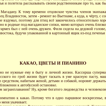
лья и полетела рассказывать своим родственникам про то, как б
Магадану. К тому времени отцовские чувства членов экипажа
 Владивосток, затем - ремонт во Вьетнаме, а куда, к чёрту, с с
е вздумал, поэтому для птиц всё закончилось относительно хор
но в родные под-магаданские сопки, мимо которых очень близко
стармех был с ней очень дружен. Филя сидела на дедовой голове
ивостока, будучи упакованной в картонный ящик из-под печенья 
КАКАО, ЦВЕТЫ И ПИАНИНО
тно не нужные ему в быту и личной жизни. Кассирша супермар
русского по гроб жизни будет таскать в уме красную пасту, м
средством, набитым женой, детьми и собакой, норовят держаться
иближении к автобусной остановке.
ом загранплавания? Ну, кроме богатого людоведства и человекозн
я симпатию к какао. Потому что в одно паршивое воскресенье
 меня укачивает.