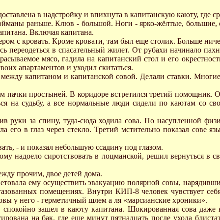
ставлена в надстройку и впихнута в капитанскую каюту, где сра
ойманы раньше. Клюв - большой. Ноги - ярко-жёлтые, большие, 
капитана. Включая капитана.
ом с кровать. Кроме кровати, там был еще столик. Больше ничег
сь переодеться в спасательный жилет. От рубахи начинало пахн
брасываемое мясо, гадила на капитанский стол и его окрестнос
воих апартаментов и уходил скитаться.
ежду капитаном и капитанской совой. Делали ставки. Многие 
там пачки простыней. В коридоре встретился третий помощник. 
ься на судьбу, а все нормальные люди сидели по каютам со св
в руки за спину, туда-сюда ходила сова. По насупленной физи
а его в глаз через стекло. Третий мстительно показал сове яз
евать, - и показал небольшую ссадину под глазом.
орому надоело сиротствовать в лоцманской, решил вернуться в 
 между прочим, двое детей дома.
оветовала ему осуществить эвакуацию полярной совы, нарядивши
азованных помещениях. Внутри КИП-8 человек чувствует себя 
овы у него - герметичный шлем а ля «марсианские хроники».
спокойно зашел в каюту капитана. Шокированная сова даже не
ирована на бак, где еще минут пятнадцать после ухода блистат