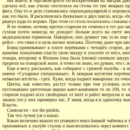
Вы знаете, в торговом флоте по воскресеньям на завтрак даю
сделала всё, как учили: постелила на столы по три мокрых 
фигу. Она то и дело становилась перпендикулярной и норовила
как это было. Я расклинилась буквально в двух шагах, когда «б
рванул куда-то вправо. При этом со стола посыпались стаканы 
Я не помню, почему кретин-старпом не отменил в тот раз за
сухпая почти никогда не доходит: больше всего на свете м
медицинским термином. Наверное, они думают так: если еще и
рейсе - это смысл и цель жизни экипажа. Поэтому даже при шест
Борщ привязывают к плите верёвками с четырёх сторон, дела
вашими попытками спасти свою шкуру и уползти от него, кипя
повара, которому в Японии (она была близко) снимали шкуру 
прорехи на поварской жопе, я точно не знаю, но думаю, что с 
Еще я могу рассказать, как собирают с грязной палубы - в
имени «Сухарики специальные». К мокрым котлетам перчёна
немытые котлеты - грех. Хуже, когда падают макароны: их очен
Цветы, как известно, растут только при том условии, ес
пустовавшие цветочные ящики кают-компании то ли 100, то ли
старпом поднял всех свободных от вахт и работ матросов и за
заняло это у них примерно час. У меня, когда я в одиночку в
Власти.
Санвласти - это the pizdets.
Так что лучше уж о какао.
Какао величаво вышло из упавшего вниз башкой чайника и 
припаянных к палубе столов и выплескивалось через комингс