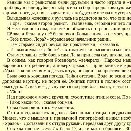
Раньше мы с радистами были друзьями и часто играли в «т
приборку в радиорубке, я выбросила за борт продолговатую ж
картами погоды, и выглядела так, как будто не влезла в мусорку
Выкидывая железяку, я ругалась на радистов за то, что они 
- Лора, - сказал второй радист, - ты знаешь, сегодня ничего л
Я жестами показала, что нужно объявить по трансляции докт
Её звали Лена, и у неё были очки. Больше ничего не могу пр
- Тебе плохо, Лора? - обрадовался начальник рации.
- Там стармех сидит без башки практически, - сказала я.
- Ты выкинула ее за борт? - автоматически съязвил начальник
Стармех зашил себе бровь сам. Лена принесла ему штопальный
В общем, как говорил Розенбаум, «вечерело». Пароход н
народного потребления, а поверх трюмов - привязанные к к
«Уралы» количеством в десять штук, не один год простоявшие гд
Была очень хорошая погода. Чайки отстали. Вода не вскипала
дополнял картину, не портя её. Экипаж почти в полном сост
благодать. И, как всегда случается посреди благодати, тянуло п
- Уйопт.
Над пароходом молча кружили сухопутные птицы совы. По и
- Глюк какой-то, - сказал боцман.
Совы были явно того же мнения.
Охота продолжалась недолго. Заспанные птицы, продрыхшие
Увидев, что с мышами и привычной топографией вышел необъя
«Уралов». Доставали их оттуда руками, передавая друг другу 
Сов хватило не всем. Их было 17, а экипаж на броняге - 30 