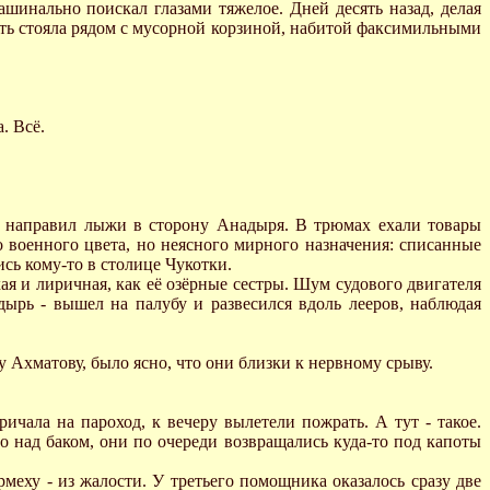
шинально поискал глазами тяжелое. Дней десять назад, делая
сть стояла рядом с мусорной корзиной, набитой факсимильными
. Всё.
 и направил лыжи в сторону Анадыря. В трюмах ехали товары
военного цвета, но неясного мирного назначения: списанные
ись кому-то в столице Чукотки.
хая и лиричная, как её озёрные сестры. Шум судового двигателя
дырь - вышел на палубу и развесился вдоль лееров, наблюдая
хматову, было ясно, что они близки к нервному срыву.
ичала на пароход, к вечеру вылетели пожрать. А тут - такое.
 над баком, они по очереди возвращались куда-то под капоты
армеху - из жалости. У третьего помощника оказалось сразу две