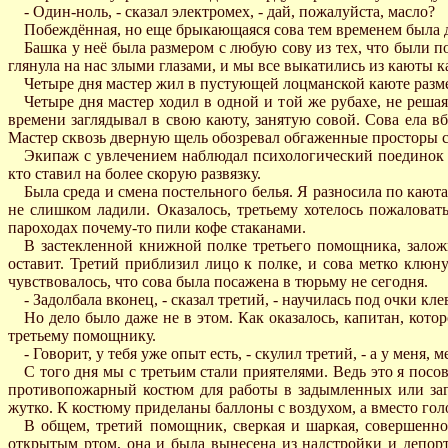
- Один-ноль, - сказал электромех, - дай, пожалуйста, масло?
Побеждённая, но еще брыкающаяся сова тем временем была до
Башка у неё была размером с любую сову из тех, что были п
глянула на нас злыми глазами, и мы все выкатились из каюты 
Четыре дня мастер жил в пустующей лоцманской каюте размер
Четыре дня мастер ходил в одной и той же рубахе, не решая
времени заглядывал в свою каюту, занятую совой. Сова ела в
Мастер сквозь дверную щель обозревал обгаженные просторы с
Экипаж с увлечением наблюдал психологический поединок м
кто ставил на более скорую развязку.
Была среда и смена постельного белья. Я разносила по каю
не слишком ладили. Оказалось, третьему хотелось пожаловат
пароходах почему-то пили кофе стаканами.
В застекленной книжной полке третьего помощника, заложи
оставит. Третий приблизил лицо к полке, и сова метко клюнул
чувствовалось, что сова была посажена в тюрьму не сегодня.
- Задолбала вконец, - сказал третий, - научилась под очки кл
Но дело было даже не в этом. Как оказалось, капитан, кот
третьему помощнику.
- Говорит, у тебя уже опыт есть, - скулил третий, - а у меня,
С того дня мы с третьим стали приятелями. Ведь это я пос
противопожарный костюм для работы в задымленных или заг
жутко. К костюму приделаны баллоны с воздухом, а вместо гол
В общем, третий помощник, сверкая и шаркая, совершенно 
открытым ртом, она и была вынесена из надстройки и депорт