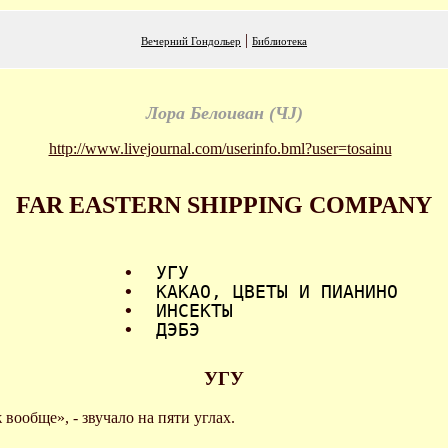
|
Вечерний Гондольер
Библиотека
Лора Белоиван (ЧJ)
http://www.livejournal.com/userinfo.bml?user=tosainu
FAR EASTERN SHIPPING COMPANY
•
УГУ
•
КАКАО, ЦВЕТЫ И ПИАНИНО
•
ИНСЕКТЫ
•
ДЭБЭ
УГУ
 вообще», - звучало на пяти углах.