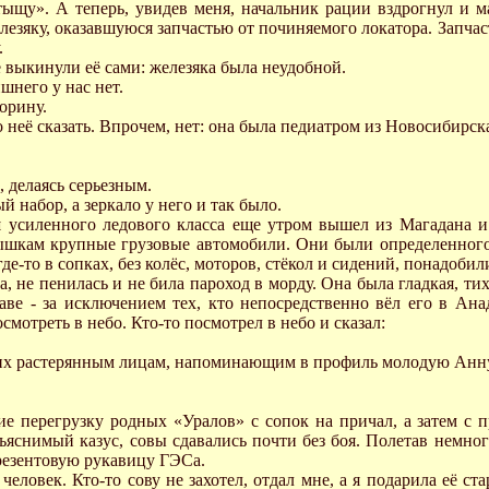
ыщу». А теперь, увидев меня, начальник рации вздрогнул и ма
елезяку, оказавшуюся запчастью от починяемого локатора. Запча
.
не выкинули её сами: железяка была неудобной.
ишнего у нас нет.
орину.
о неё сказать. Впрочем, нет: она была педиатром из Новосибирска
, делаясь серьезным.
 набор, а зеркало у него и так было.
аш усиленного ледового класса еще утром вышел из Магадана
рышкам крупные грузовые автомобили. Они были определенного 
е-то в сопках, без колёс, моторов, стёкол и сидений, понадобил
, не пенилась и не била пароход в морду. Она была гладкая, ти
аве - за исключением тех, кто непосредственно вёл его в Ана
осмотреть в небо. Кто-то посмотрел в небо и сказал:
х растерянным лицам, напоминающим в профиль молодую Анну А
 перегрузку родных «Уралов» с сопок на причал, а затем с пр
снимый казус, совы сдавались почти без боя. Полетав немного
брезентовую рукавицу ГЭСа.
человек. Кто-то сову не захотел, отдал мне, а я подарила её ст