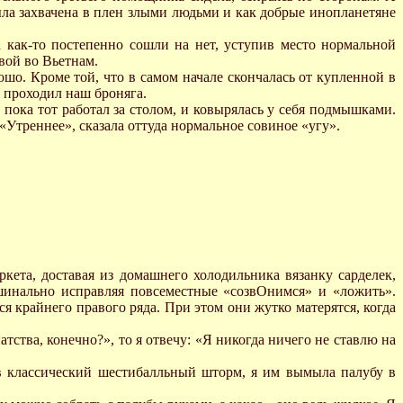
ыла захвачена в плен злыми людьми и как добрые инопланетяне
 как-то постепенно сошли на нет, уступив место нормальной
овой во Вьетнам.
ошо. Кроме той, что в самом начале скончалась от купленной в
 проходил наш броняга.
, пока тот работал за столом, и ковырялась у себя подмышками.
«Утреннее», сказала оттуда нормальное совиное «угу».
кета, доставая из домашнего холодильника вязанку сарделек,
ашинально исправляя повсеместные «созвОнимся» и «ложить».
 крайнего правого ряда. При этом они жутко матерятся, когда
атства, конечно?», то я отвечу: «Я никогда ничего не ставлю на
, в классический шестибалльный шторм, я им вымыла палубу в