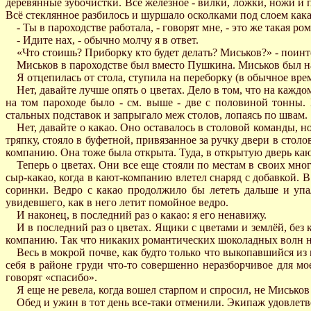
деревянные зубочистки. Всё железное - вилки, ложки, ножи и
Всё стеклянное разбилось и шуршало осколками под слоем кака
- Ты в пароходстве работала, - говорят мне, - это же такая ро
- Идите нах, - обычно молчу я в ответ.
«Что стоишь? Приборку кто будет делать? Миськов?» - поинт
Миськов в пароходстве был вместо Пушкина. Миськов был н
Я отцепилась от стола, ступила на переборку (в обычное врем
Нет, давайте лучше опять о цветах. Дело в том, что на каждо
на том пароходе было - см. выше - две с половиной тонны.
стальных подставок и запрыгало меж столов, лопаясь по швам.
Нет, давайте о какао. Оно оставалось в столовой команды, н
тряпку, стояло в буфетной, привязанное за ручку двери в стол
компанию. Она тоже была открыта. Туда, в открытую дверь каю
Теперь о цветах. Они все еще стояли по местам в своих мно
сыр-какао, когда в кают-компанию влетел снаряд с добавкой. В
соринки. Ведро с какао продолжило бы лететь дальше и упал
увидевшего, как в него летит помойное ведро.
И наконец, в последний раз о какао: я его ненавижу.
И в последний раз о цветах. Ящики с цветами и землёй, без
компанию. Так что никаких романтических шоколадных волн на 
Весь в мокрой почве, как будто только что выкопавшийся из
себя в районе груди что-то совершенно неразборчивое для мо
говорят «спасибо».
Я еще не ревела, когда вошел старпом и спросил, не Миськов
Обед и ужин в тот день все-таки отменили. Экипаж удовлетв