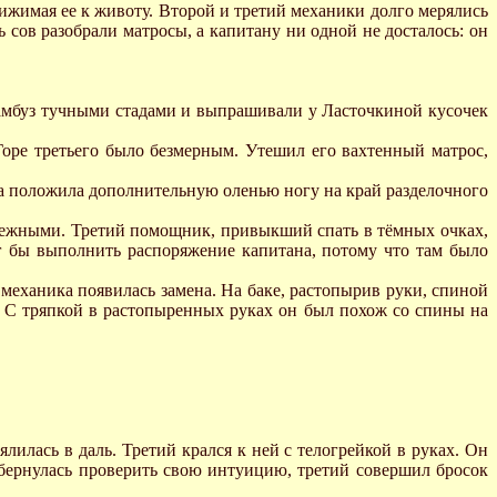
рижимая ее к животу. Второй и третий механики долго мерялись
 сов разобрали матросы, а капитану ни одной не досталось: он
камбуз тучными стадами и выпрашивали у Ласточкиной кусочек
Горе третьего было безмерным. Утешил его вахтенный матрос,
ина положила дополнительную оленью ногу на край разделочного
нежными. Третий помощник, привыкший спать в тёмных очках,
г бы выполнить распоряжение капитана, потому что там было
 механика появилась замена. На баке, растопырив руки, спиной
. С тряпкой в растопыренных руках он был похож со спины на
лилась в даль. Третий крался к ней с телогрейкой в руках. Он
 обернулась проверить свою интуицию, третий совершил бросок