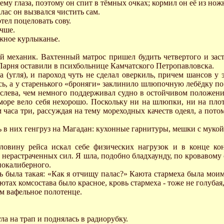
ему глаза, поэтому он спит в тёмных очках; кормил он её из нож
лас он вызвался чистить сам.
тел поцеловать сову.
учше.
ежное курлыканье.
ый механик. Вахтенный матрос пришел будить четвертого и зас
Парня оставили в психбольнице Камчатского Петропавловска.
 (угля), и пароход чуть не сделал оверкиль, причем шансов у
сь, а у старенького «броняги» заклинило шлюпочную лебёдку по
 слева, чем немного поддерживал судно в остойчивом положении
море вело себя нехорошо. Поскольку ни на шлюпки, ни на пло
аса три, рассуждая на тему мореходных качеств одеял, а потом 
в них генгруз на Магадан: кухонные гарнитуры, мешки с мукой 
овину рейса искал себе физических нагрузок и в конце кон
х нерастраченных сил. Я шла, подобно бладхаунду, по кровавому 
нокалиберного.
ь была такая: «Как я отчищу палас?» Каюта стармеха была моим
ах комсостава было красное, кровь стармеха - тоже не голубая, 
ом вафельное полотенце.
ла на трап и поднялась в радиорубку.