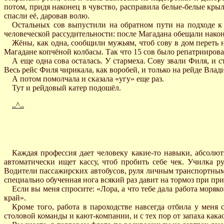
потом, придя наконец в чувство, расправила белые-белые кры
спасли её, даровав волю.
Остальных сов выпустили на обратном пути на подходе к 
человеческой рассудительности: после Магадана обещали наконец
Жёны, как одна, сообщили мужьям, чтоб сову в дом переть н
Магадане копчёной колбасы. Так что 15 сов было репатриирова
А еще одна сова осталась. У стармеха. Сову звали Филя, и 
Весь рейс Филя чирикала, как воробей, и только на рейде Влад
А потом помолчала и сказала «угу» еще раз.
Тут и рейдовый катер подошёл.
..^..
Каждая профессия дает человеку какие-то навыки, абсолю
автоматически ищет кассу, чтоб пробить себе чек. Училка 
Водители пассажирских автобусов, руля личным транспортным 
специально обученная нога всякий раз давит на тормоз при пр
Если вы меня спросите: «Лора, а что тебе дала работа моряк
край».
Кроме того, работа в пароходстве навсегда отбила у мен
столовой команды и кают-компании, и с тех пор от запаха какао