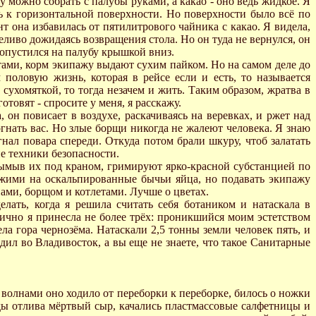
у можно собрать с палубы руками, а какао - оно ведь жидкое. Я
ь к горизонтальной поверхности. Но поверхности было всё по
т она избавилась от пятилитрового чайника с какао. Я видела,
пеливо дожидаясь возвращения стола. Но он туда не вернулся, он
 опустился на палубу крышкой вниз.
стами, корм экипажу выдают сухим пайком. Но на самом деле до
половую жизнь, которая в рейсе если и есть, то называется
ухомяткой, то тогда незачем и жить. Таким образом, жратва в
товят - спросите у меня, я расскажу.
 он повисает в воздухе, раскачиваясь на веревках, и ржет над
гнать вас. Но злые борщи никогда не жалеют человека. Я знаю
нал повара спереди. Откуда потом брали шкуру, чтоб залатать
ие техники безопасности.
 вымыв их под краном, гримируют ярко-красной субстанцией по
жими на оскальпированные бычьи яйца, но подавать экипажу
нами, борщом и котлетами. Лучше о цветах.
елать, когда я решила считать себя ботаником и натаскала в
лично я принесла не более трёх: проникшийся моим эстетством
ла гора чернозёма. Натаскали 2,5 тонны земли человек пять, и
дил во Владивосток, а вы еще не знаете, что такое Санитарные
олнами оно ходило от переборки к переборке, билось о ножки
ды отлива мёртвый сыр, качались пластмассовые салфетницы и