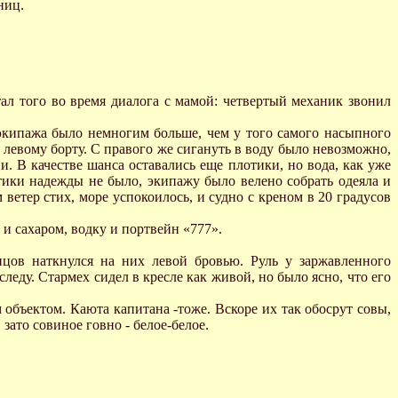
ниц.
тал того во время диалога с мамой: четвертый механик звонил
 экипажа было немногим больше, чем у того самого насыпного
 левому борту. С правого же сигануть в воду было невозможно,
. В качестве шанса оставались еще плотики, но вода, как уже
тики надежды не было, экипажу было велено собрать одеяла и
ветер стих, море успокоилось, и судно с креном в 20 градусов
и сахаром, водку и портвейн «777».
цов наткнулся на них левой бровью. Руль у заржавленного
следу. Стармех сидел в кресле как живой, но было ясно, что его
 объектом. Каюта капитана -тоже. Вскоре их так обосрут совы,
зато совиное говно - белое-белое.