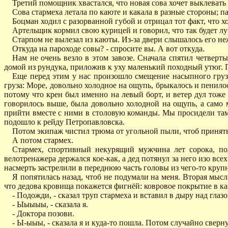
Третий помощник хвастался, что новая сова хочет выклевать 
Сова стармеха летала по каюте и какала в разные стороны; па
Боцман ходил с разорванной губой и отрицал тот факт, что хо
Артельщик кормил свою курицей и говорил, что так будет л
Старпом не вылезал из каюты. Из-за двери слышалось его н
Откуда на пароходе совы? - спросите вы. А вот откуда.
Нам не очень везло в этом завозе. Сначала спятил четверт
домой из рундука, приложив к уху маленький походный утюг. 
Еще перед этим у нас произошло смещение насыпного груза
груза: Море, довольно холодное на ощупь, брыкалось и пенило
потому что крен был именно на левый борт, и ветер дул тоже
говорилось выше, была довольно холодной на ощупь, а само 
прийти вместе с ними в столовую команды. Мы просидели там ч
подошло к рейду Петропавловска.
Потом экипаж чистил трюма от угольной пыли, чтоб принять 
А потом стармех.
Стармех, спортивный некурящий мужчина лет сорока, пол
велотренажера держался кое-как, а дед потянул за него изо все
насмерть застрелили в переднюю часть головы из чего-то круп
Я попятилась назад, чтоб не подумали на меня. Вторая мысл
что дедова кровища покажется фигнёй: ковровое покрытие в кают
- Подожди, - сказал труп стармеха и вставил в дыру над глаз
- Ыыыыы, - сказала я.
- Доктора позови.
- Ы-ыыы, - сказала я и куда-то пошла. Потом случайно сверну