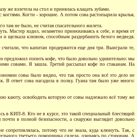
зу же взлетела на стол и принялась клацать зубами.
с когтями. Когти - хорошие. А потом сова растопырила крылья,
о там не было, не считая спасательного жилета.
уть. Мастер ходил, незаметно принюхиваясь к себе, и время от
ти и щелкала клювом, способным раздербанить белого медведя.
считали, что капитан продержится еще дня три. Выиграли те,
Он предложил попить кофе, что было довольно удивительно: мы
оими совами. Я зашла. Третий рассыпал кофе по стаканам. На
ономии совы было видно, что так просто она всё это дело не
ык. В ответ сова нагадила в полку. Гуана там было уже много:
свою каюту, освободить которую от совы надлежало всё тому же
сь в КИП-8. Кто не в курсе, это такой специальный блестящий
почти в полной безопасности, а снаружи выглядит довольно
 сопротивлялась, потому что не знала, куда клюнуть. Так, с
ельного третьего помощника сидела, озираясь по сторонам. А