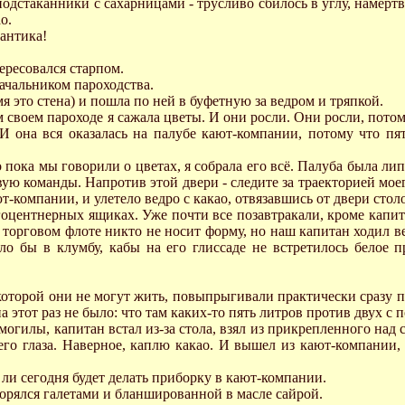
 подстаканники с сахарницами - трусливо сбилось в углу, намер
о.
мантика!
ересовался старпом.
ачальником пароходства.
я это стена) и пошла по ней в буфетную за ведром и тряпкой.
м своем пароходе я сажала цветы. И они росли. Они росли, потому
 И она вся оказалась на палубе кают-компании, потому что п
о пока мы говорили о цветах, я собрала его всё. Палуба была ли
овую команды. Напротив этой двери - следите за траекторией моег
т-компании, и улетело ведро с какао, отвязавшись от двери сто
гоцентнерных ящиках. Уже почти все позавтракали, кроме капит
 торговом флоте никто не носит форму, но наш капитан ходил ве
о бы в клумбу, кабы на его глиссаде не встретилось белое пр
 которой они не могут жить, повыпрыгивали практически сразу п
этот раз не было: что там каких-то пять литров против двух с 
 могилы, капитан встал из-за стола, взял из прикрепленного на
его глаза. Наверное, каплю какао. И вышел из кают-компании, 
 ли сегодня будет делать приборку в кают-компании.
орялся галетами и бланшированной в масле сайрой.