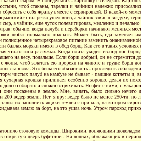
т какао с сыром. В понедельник - картошку с селедкой. Картошк
простыни, чтоб стаканы, тарелки и чайники надежно присосалис
 сбросить с себя жратву вместе с сервировкой. В какой-то момен
оцманский» стол резко ушел вниз, а чайник завис в воздухе, тер
и сыр, а чайник, еще чуток полевитировав, медленно и печально
втрак: обычно, когда палуба и переборки начинают меняться ме
оряки любят нормально пожрать. Может быть, еда заменяет им 
 полноценное четырехразовое питание заменить онанизменной с
и баллах моряки имеют в обед борщ. Как его в таких условиях го
я что-то типа растяжки. Когда плита уходит из-под ног борща,
щего на весу, подальше. Если борщ добрый, он не стремится до
с жопы, чтоб залатать ею прорехи на животе и груди: борщ дог
жопы старпома. Это была его обязанность - проследить соблюден
 шторм чистых палуб на камбузе не бывает - падшие котлеты и,
я сухарная крошка прилипает особенно хорошо, делая их похо
ь долго собирать и сложно отряхивать. Но фиг с ними, с макаро
ли они посажены в землю. Мне, видать, было сильно нечего д
 200 ведер земли. Нет, я вру: ведер было не менее 250-ти, но 
ставил их заполнить ящики землей с причала, на котором сироте
ыкидывала землю за борт, на это ушла ночь. Утром пароход прихо
затопило столовую команды. Широкими, воняющими шоколадом в
 в открытую дверь буфетной . На волнах, обнажающих в перио