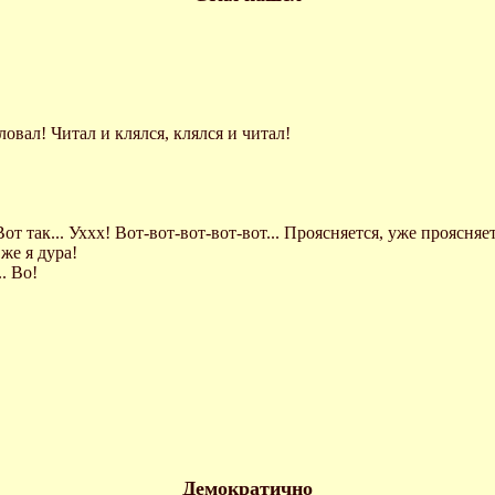
еловал! Читал и клялся, клялся и читал!
Вот так... Уххх! Вот-вот-вот-вот-вот... Проясняется, уже проясняе
же я дура!
. Во!
Демократично