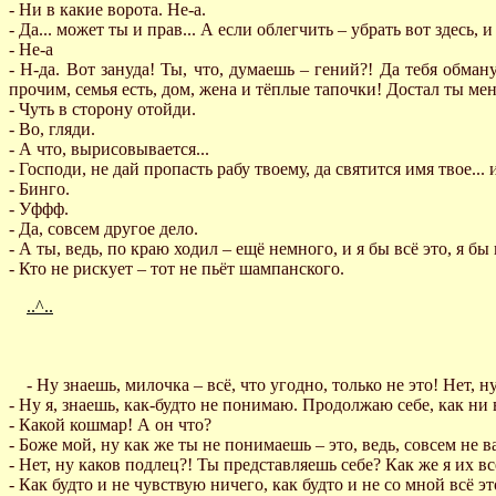
- Ни в какие ворота. Не-а.
- Да... может ты и прав... А если облегчить – убрать вот здесь, 
- Не-а
- Н-да. Вот зануда! Ты, что, думаешь – гений?! Да тебя обм
прочим, семья есть, дом, жена и тёплые тапочки! Достал ты меня
- Чуть в сторону отойди.
- Во, гляди.
- А что, вырисовывается...
- Господи, не дай пропасть рабу твоему, да святится имя твое...
- Бинго.
- Уффф.
- Да, совсем другое дело.
- А ты, ведь, по краю ходил – ещё немного, и я бы всё это, я бы 
- Кто не рискует – тот не пьёт шампанского.
..^..
- Ну знаешь, милочка – всё, что угодно, только не это! Нет, 
- Ну я, знаешь, как-будто не понимаю. Продолжаю себе, как ни 
- Какой кошмар! А он что?
- Боже мой, ну как же ты не понимаешь – это, ведь, совсем не 
- Нет, ну каков подлец?! Ты представляешь себе? Как же я их в
- Как будто и не чувствую ничего, как будто и не со мной всё э