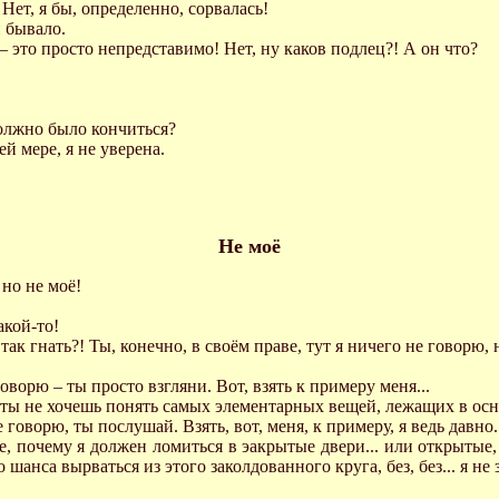
Нет, я бы, определенно, сорвалась!
и бывало.
 – это просто непредставимо! Нет, ну каков подлец?! А он что?
должно было кончиться?
ей мере, я не уверена.
Не моё
 но не моё!
акой-то!
так гнать?! Ты, конечно, в своём праве, тут я ничего не говорю, н
говорю – ты просто взгляни. Вот, взять к примеру меня...
 ты не хочешь понять самых элементарных вещей, лежащих в основе
говорю, ты послушай. Взять, вот, меня, к примеру, я ведь давно..
е, почему я должен ломиться в эакрытые двери... или открытые,
шанса вырваться из этого заколдованного круга, без, без... я не 