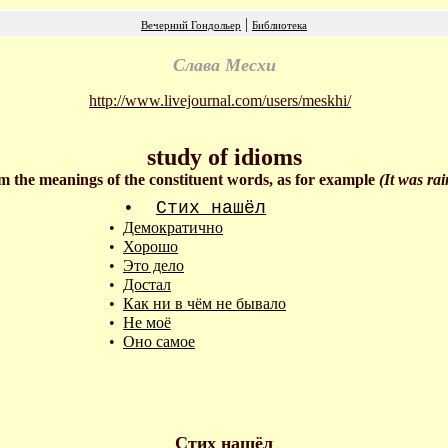
|
Вечерний Гондольер
Библиотека
Слава Месхи
http://www.livejournal.com/users/meskhi/
study of idioms
m the meanings of the constituent words, as for example
(It was ra
•
Стих нашёл
•
Демократично
•
Хорошо
•
Это дело
•
Достал
•
Как ни в чём не бывало
•
Не моё
•
Оно самое
Стих нашёл