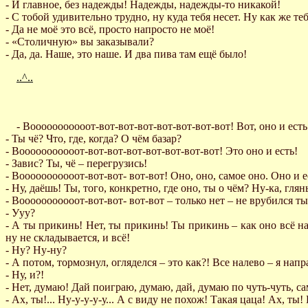
- И главное, без надежды! Надежды, надежды-то никакой!
- С тобой удивительно трудно, ну куда тебя несет. Ну как же те
- Да не моё это всё, просто напросто не моё!
- «Столичную» вы заказывали?
- Да, да. Наше, это наше. И два пива там ещё было!
..^..
- Вооооооооооот-вот-вот-вот-вот-вот-вот-вот! Вот, оно и есть.
- Ты чё? Что, где, когда? О чём базар?
- Вооооооооооот-вот-вот-вот-вот-вот-вот-вот! Это оно и есть!
- Завис? Ты, чё – перегрузись!
- Вооооооооооот-вот-вот- вот-вот! Оно, оно, самое оно. Оно и е
- Ну, даёшь! Ты, того, конкретно, где оно, ты о чём? Ну-ка, глян
- Вооооооооооот-вот-вот- вот-вот – только нет – не врубился ты!
- Ууу?
- А ты прикинь! Нет, ты прикинь! Ты прикинь – как оно всё начи
ну не складывается, и всё!
- Ну? Ну-ну?
- А потом, тормознул, огляделся – это как?! Все налево – я напр
- Ну, и?!
- Нет, думаю! Дай поиграю, думаю, дай, думаю по чуть-чуть, с
- Ах, ты!... Ну-у-у-у-у... А с виду не похож! Такая цаца! Ах, ты! 