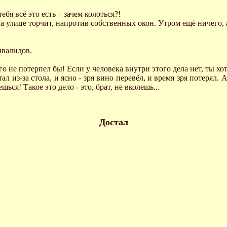
тебя всё это есть – зачем колоться?!
 на улице торчит, напротив собственных окон. Утром ещё ничего,
нвалидов.
о не потерпел бы! Если у человека внутри этого дела нет, ты хот
ал из-за стола, и ясно - зря вино перевёл, и время зря потерял. А
ься! Такое это дело - это, брат, не вколешь...
Достал