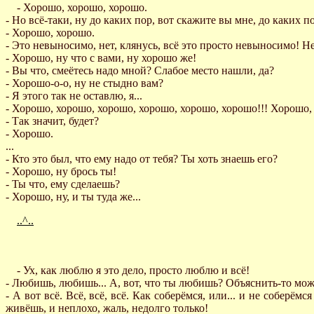
- Хорошо, хорошо, хорошо.
- Но всё-таки, ну до каких пор, вот скажите вы мне, до каких п
- Хорошо, хорошо.
- Это невыносимо, нет, клянусь, всё это просто невыносимо! Не
- Хорошо, ну что с вами, ну хорошо же!
- Вы что, смеётесь надо мной? Слабое место нашли, да?
- Хорошо-о-о, ну не стыдно вам?
- Я этого так не оставлю, я...
- Хорошо, хорошо, хорошо, хорошо, хорошо, хорошо!!! Хорошо,
- Так значит, будет?
- Хорошо.
...
- Кто это был, что ему надо от тебя? Ты хоть знаешь его?
- Хорошо, ну брось ты!
- Ты что, ему сделаешь?
- Хорошо, ну, и ты туда же...
..^..
- Ух, как люблю я это дело, просто люблю и всё!
- Любишь, любишь... А, вот, что ты любишь? Объяснить-то мо
- А вот всё. Всё, всё, всё. Как соберёмся, или... и не соберёмс
живёшь, и неплохо, жаль, недолго только!