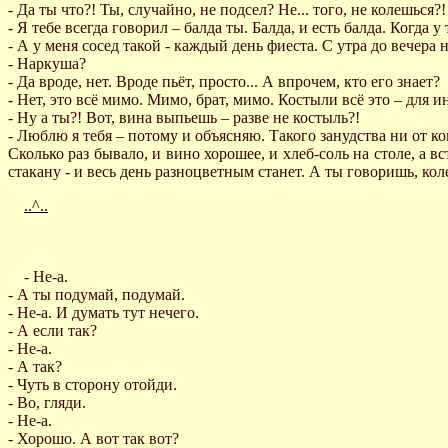
- Да ты что?! Ты, случайно, не подсел? Не... того, не колешься?!
- Я тебе всегда говорил – балда ты. Балда, и есть балда. Когда у 
- А у меня сосед такой - каждый день фиеста. С утра до вечера
- Наркуша?
- Да вроде, нет. Вроде пьёт, просто... А впрочем, кто его знает?
- Нет, это всё мимо. Мимо, брат, мимо. Костыли всё это – для и
- Ну а ты?! Вот, вина выпьешь – разве не костыль?!
- Люблю я тебя – потому и объясняю. Такого занудства ни от ког
Сколько раз бывало, и вино хорошее, и хлеб-соль на столе, а вст
стакану - и весь день разноцветным станет. А ты говоришь, колеш
..^..
- Не-а.
- А ты подумай, подумай.
- Не-а. И думать тут нечего.
- А если так?
- Не-а.
- А так?
- Чуть в сторону отойди.
- Во, гляди.
- Не-а.
- Хорошо. А вот так вот?