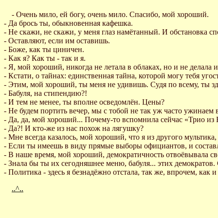
- Очень мило, ей богу, очень мило. Спасибо, мой хороший.
- Да брось ты, обыкновенная кафешка.
- Не скажи, не скажи, у меня глаз намётанный. И обстановка сп
- Оставляют, если им оставишь.
- Боже, как ты циничен.
- Как я? Как ты - так и я.
- Я, мой хороший, никогда не летала в облаках, но и не делала 
- Кстати, о тайнах: единственная тайна, которой могу тебя угос
- Этим, мой хороший, ты меня не удивишь. Судя по всему, ты зд
- Бабуля, на стипендию?!
- И тем не менее, ты вполне осведомлён. Цены?
- Не будем портить вечер, мы с тобой не так уж часто ужинаем в
- Да, да, мой хороший... Почему-то вспомнила сейчас «Трио из 
- Да?! И кто-же из нас похож на лягушку?
- Мне всегда казалось, мой хороший, что я из другого мультика,
- Если ты имеешь в виду прямые выборы официантов, и составл
- В наше время, мой хороший, демократичность отвоёвывала св
- Знала бы ты их сегодняшнее меню, бабуля... этих демократов
- Политика - здесь я безнадёжно отстала, так же, впрочем, как 
..^..