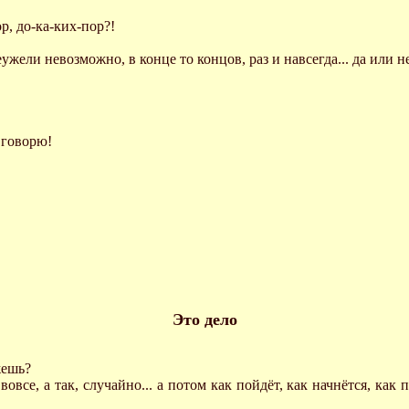
ор, до-ка-ких-пор?!
ужели невозможно, в конце то концов, раз и навсегда... да или н
 говорю!
Это дело
жешь?
я вовсе, а так, случайно... а потом как пойдёт, как начнётся, ка