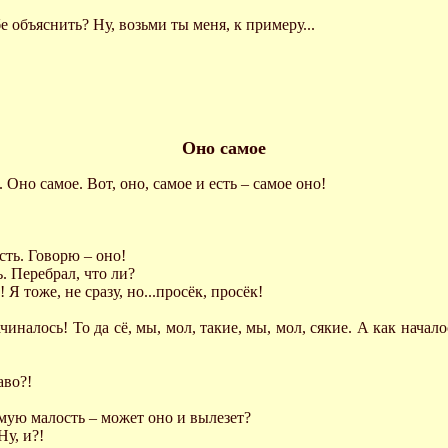
бе объяснить? Ну, возьми ты меня, к примеру...
Оно самое
 Оно самое. Вот, оно, самое и есть – самое оно!
сть. Говорю – оно!
ь. Перебрал, что ли?
 Я тоже, не сразу, но...просёк, просёк!
налось! То да сё, мы, мол, такие, мы, мол, сякие. А как началос
аво?!
амую малость – может оно и вылезет?
Ну, и?!