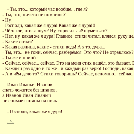
- Ты, это... который час вообще... где я?
- Ты, что, ничего не помнишь?
- Ну.
- Господи, какая же я дура! Какая же я дура!!!
- Чё такое, что за шум? Ну, спросил - чё шуметь-то?
- Нет, ну, какая же я дура! Главное, стихи читал, клялся, руку ц
- Какие стихи?
- Какая разница, какие - стихи ведь! А я то, дура...
- Ты, это... не гони, сейчас, разберёмся. Это что? Не отравлюсь?
- Ты же и принёс.
- Сейчас, сейчас... сейчас. Это на меня стих нашёл, это бывает. 
- Каждый раз одно и то же - и каждый раз верю! Господи, какая 
- А в чём дело то? Стихи говоришь? Сейчас, вспомню... сейчас..
Иван Иваныч Иванов
спать ложится без штанов.
а Иванов Иван Иваныч
не снимает штаны на ночь.
- Господи, какая же я дура!
..^..