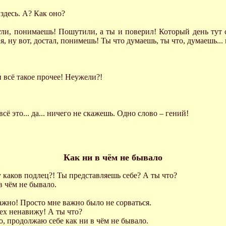
и здесь. А? Как оно?
анули, понимаешь! Пошутили, а ты и поверил! Который день тут
, ну вот, достал, понимешь! Ты что думаешь, ты что, думаешь... п
 и всё такое прочее! Неужели?!
всё это... да... ничего не скажешь. Одно слово – гений!
Как ни в чём не бывало
ну каков подлец?! Ты представляешь себе? А ты что?
в чём не бывало.
важно! Просто мне важно было не сорваться.
сех ненавижу! А ты что?
то, продолжаю себе как ни в чём не бывало.