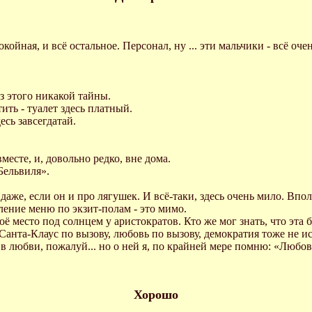
окойная, и всё остальное. Персонал, ну ... эти мальчики - всё 
из этого никакой тайны.
тить - туалет здесь платный.
есь завсегдатай.
месте, и, довольно редко, вне дома.
Бельвиля».
 даже, если он и про лягушек. И всё-таки, здесь очень мило. Впол
ение меню по экзит-полам - это мимо.
оё место под солнцем у аристократов. Кто же мог знать, что эт
. Санта-Клаус по вызову, любовь по вызову, демократия тоже не и
и в любви, пожалуй... но о ней я, по крайней мере помню: «Любов
Хорошо