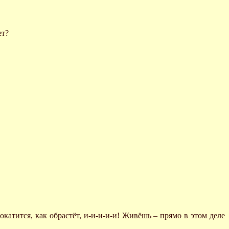
ет?
к покатится, как обрастёт, и-и-и-и-и! Живёшь – прямо в этом деле