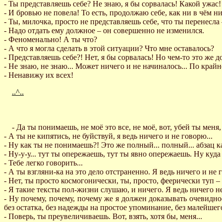
- Ты представляешь себе? Не знаю, я бы сорвалась! Какой ужас! 
- И бровью не повела! То есть, продолжаю себе, как ни в чём н
- Ты, милочка, просто не представляешь себе, что ты перенесла
- Надо отдать ему должное – он совершенно не изменился.
- Феноменально! А ты что?
- А что я могла сделать в этой ситуации? Что мне оставалось?
- Представляешь себе?! Нет, я бы сорвалась! Но чем-то это же 
- Не знаю, не знаю... Может ничего и не начиналось... По крайн
- Ненавижу их всех!
..^..
- Да ты понимаешь, не моё это все, не моё, вот, убей ты меня,
- А ты не кипятись, не буйствуй, я ведь ничего и не говорю...
- Ну как ты не понимаешь?! Это же полный... полный... абзац к
- Ну-у-у... тут ты опережаешь, тут ты явно опережаешь. Ну куда 
- Тебе легко говорить...
- А ты взгляни-ка на это дело отстраненно. Я ведь ничего и не 
- Нет, ты просто космогонически, ты, просто, феерически туп –
- Я такие тексты пол-жизни слушаю, и ничего. Я ведь ничего не 
- Ну почему, почему, почему же я должен доказывать очевидно
без остатка, без надежды на простое упоминание, без малейшего 
- Поверь, ты преувеличиваешь. Вот, взять, хотя бы, меня...