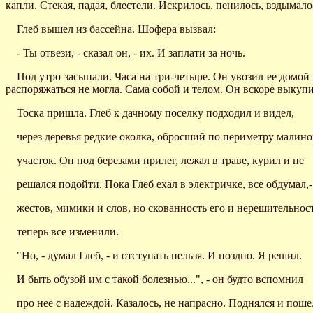
капли. Стекая, падая, блестели. Искрилось, пенилось, вздымал
Глеб вышел из бассейна. Шофера вызвал:
- Ты отвези, - сказал он, - их. И заплати за ночь.
Под утро засыпали. Часа на три-четыре. Он увозил ее домой 
распоряжаться не могла. Сама собой и телом. Он вскоре выкупил
Тоска пришла. Глеб к дачному поселку подходил и видел,
через деревья редкие околка, обросший по периметру малино
участок. Он под березами прилег, лежал в траве, курил и не
решался подойти. Пока Глеб ехал в электричке, все обдумал,-
жестов, мимики и слов, но скованность его и нерешительнос
теперь все изменили.
"Но, - думал Глеб, - и отступать нельзя. И поздно. Я решил.
И быть обузой им с такой болезнью...", - он будто вспомнил
про нее с надеждой. Казалось, не напрасно. Поднялся и пошел