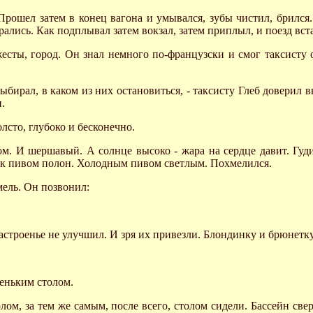
 Прошел затем в конец вагона и умывался, зубы чистил, брился.
рались. Как подплывал затем вокзал, затем приплыл, и поезд вст
есты, город. Он знал немного по-французски и смог таксисту о
выбирал, в каком из них остановиться, - таксисту Глеб доверил 
.
лсто, глубоко и бесконечно.
. И шершавый. А солнце высоко - жара на сердце давит. Гуди
ик пивом полон. Холодным пивом светлым. Похмелился.
мель. Он позвонил:
настроенье не улучшил. И зря их привезли. Блондинку и брюнетк
еньким столом.
лом, за тем же самым, после всего, столом сидели. Бассейн све