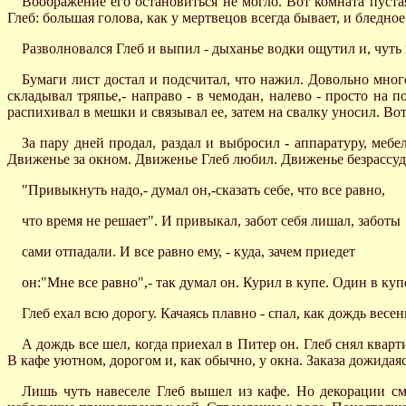
Воображение его остановиться не могло. Вот комната пустая
Глеб: большая голова, как у мертвецов всегда бывает, и бледно
Разволновался Глеб и выпил - дыханье водки ощутил и, чуть 
Бумаги лист достал и подсчитал, что нажил. Довольно мног
складывал тряпье,- направо - в чемодан, налево - просто на п
распихивал в мешки и связывал ее, затем на свалку уносил. Во
За пару дней продал, раздал и выбросил - аппаратуру, меб
Движенье за окном. Движенье Глеб любил. Движенье безрассудно
"Привыкнуть надо,- думал он,-сказать себе, что все равно,
что время не решает". И привыкал, забот себя лишал, заботы
сами отпадали. И все равно ему, - куда, зачем приедет
он:"Мне все равно",- так думал он. Курил в купе. Один в куп
Глеб ехал всю дорогу. Качаясь плавно - спал, как дождь весе
А дождь все шел, когда приехал в Питер он. Глеб снял квар
В кафе уютном, дорогом и, как обычно, у окна. Заказа дожидая
Лишь чуть навеселе Глеб вышел из кафе. Но декорации сме