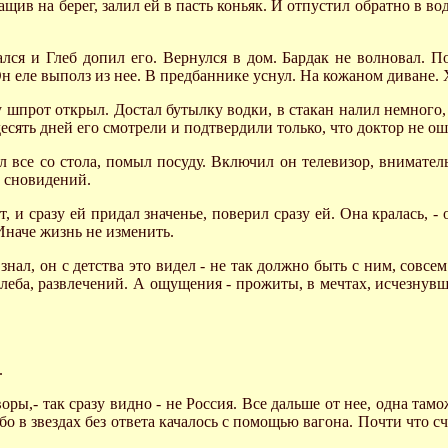
щив на берег, залил ей в пасть коньяк. И отпустил обратно в во
ался и Глеб допил его. Вернулся в дом. Бардак не волновал. П
Он еле выполз из нее. В предбаннике уснул. На кожаном диване.
ку шпрот открыл. Достал бутылку водки, в стакан налил немного
десять дней его смотрели и подтвердили только, что доктор не о
л все со стола, помыл посуду. Включил он телевизор, вниматель
х сновидений.
т, и сразу ей придал значенье, поверил сразу ей. Она кралась, -
 Иначе жизнь не изменить.
 знал, он с детства это видел - не так должно быть с ним, совсе
хлеба, развлечений. А ощущения - прожиты, в мечтах, исчезнув
.
ы,- так сразу видно - не Россия. Все дальше от нее, одна тамо
бо в звездах без ответа качалось с помощью вагона. Почти что с