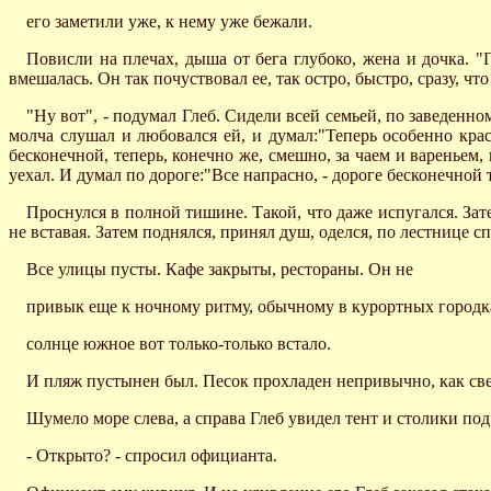
его заметили уже, к нему уже бежали.
Повисли на плечах, дыша от бега глубоко, жена и дочка. "П
вмешалась. Он так почуствовал ее, так остро, быстро, сразу, ч
"Ну вот", - подумал Глеб. Сидели всей семьей, по заведенно
молча слушал и любовался ей, и думал:"Теперь особенно крас
бесконечной, теперь, конечно же, смешно, за чаем и вареньем, 
уехал. И думал по дороге:"Все напрасно, - дороге бесконечной то
Проснулся в полной тишине. Такой, что даже испугался. За
не вставая. Затем поднялся, принял душ, оделся, по лестнице с
Все улицы пусты. Кафе закрыты, рестораны. Он не
привык еще к ночному ритму, обычному в курортных городка
солнце южное вот только-только встало.
И пляж пустынен был. Песок прохладен непривычно, как свеж
Шумело море слева, а справа Глеб увидел тент и столики по
- Открыто? - спросил официанта.