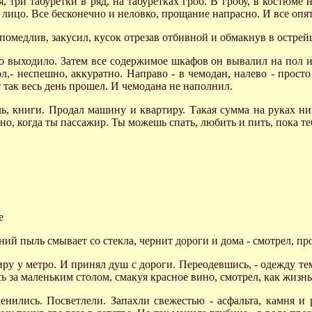
, три табуретки в ряд, на табуретках гроб. В гробу, в костюме
е лицо. Все бесконечно и неловко, прощание напрасно. И все опять
помедлив, закусил, кусок отрезав отбивной и обмакнув в острейш
о выходило. Затем все содержимое шкафов он вывалил на пол и
ол,- неспешно, аккуратно. Направо - в чемодан, налево - просто
т так весь день прошел. И чемодана не наполнил.
ель, книги. Продал машину и квартиру. Такая сумма на руках н
, когда ты пассажир. Ты можешь спать, любить и пить, пока теб
е
нний пыль смывает со стекла, чернит дороги и дома - смотрел, п
тиру у метро. И принял душ с дороги. Переодевшись, - одежду 
сь за маленьким столом, смакуя красное вино, смотрел, как жизн
нились. Посветлели. Запахли свежестью - асфальта, камня и р