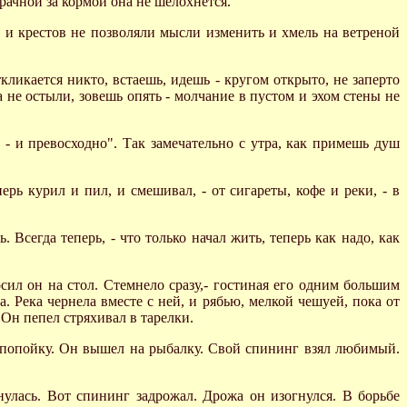
рачной за кормой она не шелохнется.
, и крестов не позволяли мысли изменить и хмель на ветреной
кликается никто, встаешь, идешь - кругом открыто, не заперто
а не остыли, зовешь опять - молчание в пустом и эхом стены не
, - и превосходно". Так замечательно с утра, как примешь душ
ерь курил и пил, и смешивал, - от сигареты, кофе и реки, - в
 Всегда теперь, - что только начал жить, теперь как надо, как
росил он на стол. Стемнело сразу,- гостиная его одним большим
 Река чернела вместе с ней, и рябью, мелкой чешуей, пока от
 Он пепел стряхивал в тарелки.
чь попойку. Он вышел на рыбалку. Свой спининг взял любимый.
нулась. Вот спининг задрожал. Дрожа он изогнулся. В борьбе