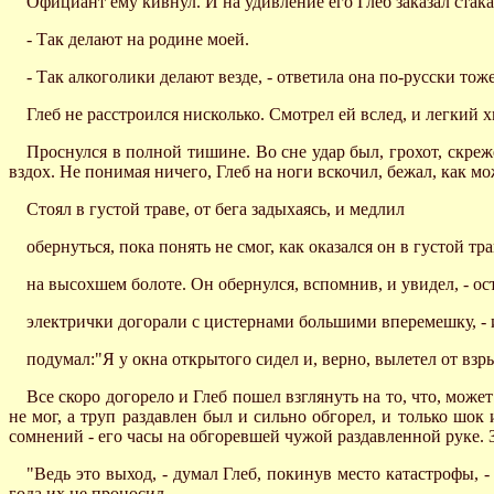
Официант ему кивнул. И на удивление его Глеб заказал стака
- Так делают на родине моей.
- Так алкоголики делают везде, - ответила она по-русски то
Глеб не расстроился нисколько. Смотрел ей вслед, и легкий 
Проснулся в полной тишине. Во сне удар был, грохот, скреже
вздох. Не понимая ничего, Глеб на ноги вскочил, бежал, как мо
Стоял в густой траве, от бега задыхаясь, и медлил
обернуться, пока понять не смог, как оказался он в густой тр
на высохшем болоте. Он обернулся, вспомнив, и увидел, - ос
электрички догорали с цистернами большими вперемешку, - 
подумал:"Я у окна открытого сидел и, верно, вылетел от взр
Все скоро догорело и Глеб пошел взглянуть на то, что, може
не мог, а труп раздавлен был и сильно обгорел, и только шок 
сомнений - его часы на обгоревшей чужой раздавленной руке. За
"Ведь это выход, - думал Глеб, покинув место катастрофы, -
года их не проносил.