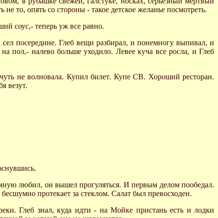
 новом, в рубашке свежей, галстуке, носках, серьезный мертвый
 не то, опять со стороны - такое детское желанье посмотреть.
ий соус,- теперь уж все равно.
 сел посередине. Глеб вещи разбирал, и понемногу выпивал, и
 на пол,- налево больше уходило. Левее куча все росла, и Глеб
ичуть не волновала. Купил билет. Купе СВ. Хороший ресторан.
я везут.
роснувшись.
темную любил, он вышел прогуляться. И первым делом пообедал.
ь бесшумно протекает за стеклом. Салат был превосходен.
еки. Глеб знал, куда идти - на Мойке пристань есть и лодки