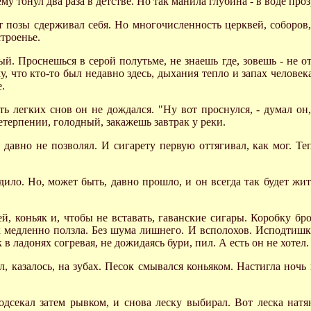
 тонул два раза в детстве. Но так манила глубина - в воде проз
т позы сдерживал себя. Но многочисленность церквей, соборов
троенье.
. Проснешься в серой полутьме, не знаешь где, зовешь - не от
му, что кто-то был недавно здесь, дыхания тепло и запах человек
е.
ть легких снов он не дождался. "Ну вот проснулся, - думал он
етерпении, голодный, закажешь завтрак у реки.
давно не позволял. И сигарету первую оттягивал, как мог. Теп
ло. Но, может быть, давно прошло, и он всегда так будет жить.
рей, коньяк и, чтобы не вставать, гаванские сигары. Коробку б
к медленно ползла. Без шума лишнего. И всполохов. Исподтишка.
 в ладонях согревая, не дожидаясь бури, пил. А есть он не хотел.
л, казалось, на зубах. Песок смывался коньяком. Настигла но
одсекал затем рывком, и снова леску выбирал. Вот леска натя