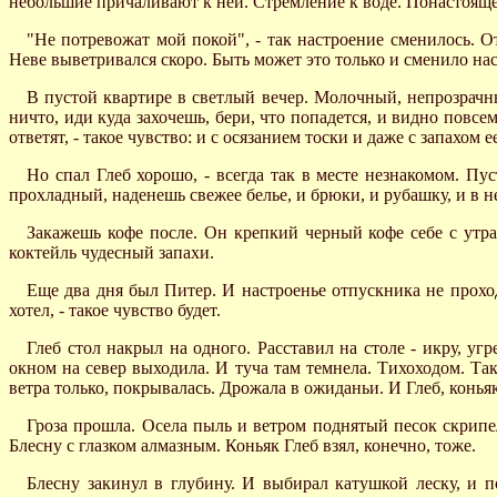
небольшие причаливают к ней. Стремление к воде. Понастоящему
"Не потревожат мой покой", - так настроение сменилось. О
Неве выветривался скоро. Быть может это только и сменило нас
В пустой квартире в светлый вечер. Молочный, непрозрачный
ничто, иди куда захочешь, бери, что попадется, и видно повсе
ответят, - такое чувство: и с осязанием тоски и даже с запахом е
Но спал Глеб хорошо, - всегда так в месте незнакомом. Пус
прохладный, наденешь свежее белье, и брюки, и рубашку, и в н
Закажешь кофе после. Он крепкий черный кофе себе с утра 
коктейль чудесный запахи.
Еще два дня был Питер. И настроенье отпускника не проходи
хотел, - такое чувство будет.
Глеб стол накрыл на одного. Расставил на столе - икру, уг
окном на север выходила. И туча там темнела. Тихоходом. Та
ветра только, покрывалась. Дрожала в ожиданьи. И Глеб, коньяк
Гроза прошла. Осела пыль и ветром поднятый песок скрипе
Блесну с глазком алмазным. Коньяк Глеб взял, конечно, тоже.
Блесну закинул в глубину. И выбирал катушкой леску, и п