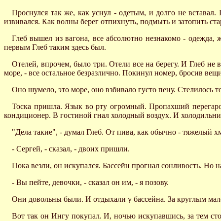
Проснулся так же, как уснул - одетым, и долго не вставал.
извивался. Как волны берег отпихнуть, подмыть и затопить ста
Глеб вышел из вагона, все абсолютно незнакомо - одежда, ж
первым Глеб таким здесь был.
Отелей, впрочем, было три. Отели все на берегу. И Глеб не 
море, - все остальное безразлично. Покинул номер, бросив вещи
Оно шумело, это море, оно взбивало густо пену. Стелилось то
Тоска пришла. Язык во рту огромный. Пропахший перегаром
кондиционер. В гостиной гнал холодный воздух. И холодильн
"Дела такие", - думал Глеб. От пива, как обычно - тяжелый х
- Сергей, - сказал, - двоих пришли.
Пока везли, он искупался. Бассейн прогнал сонливость. Но 
- Вы пейте, девочки, - сказал он им, - я позову.
Они довольны были. И отдыхали у бассейна. За круглым мал
Вот так он Ингу покупал. И, ночью искупавшись, за тем сто