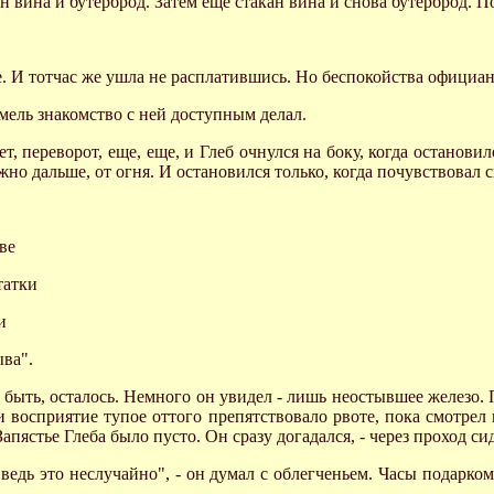
н вина и бутерброд. Затем еще стакан вина и снова бутерброд. П
же. И тотчас же ушла не расплатившись. Но беспокойства официан
хмель знакомство с ней доступным делал.
т, переворот, еще, еще, и Глеб очнулся на боку, когда останови
жно дальше, от огня. И остановился только, когда почувствовал 
аве
татки
и
ыва".
т быть, осталось. Немного он увидел - лишь неостывшее железо. 
и восприятие тупое оттого препятствовало рвоте, пока смотрел 
пястье Глеба было пусто. Он сразу догадался, - через проход сид
 ведь это неслучайно", - он думал с облегченьем. Часы подарко