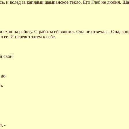
ось, и вслед за каплями шампанское текло. Его Глеб не любил. Ш
и ехал на работу. С работы ей звонил. Она не отвечала. Она, ко
 ее. И перевез затем к себе.
й свой
 до
ть
, -