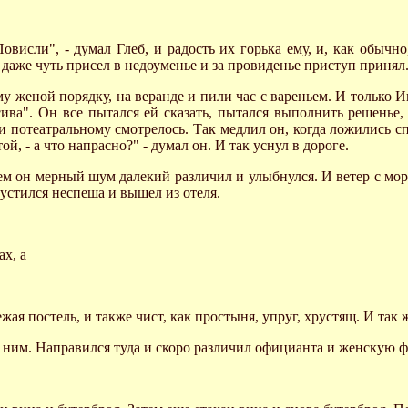
овисли", - думал Глеб, и радость их горька ему, и, как обычн
то даже чуть присел в недоуменье и за провиденье приступ принял.
му женой порядку, на веранде и пили час с вареньем. И только И
ива". Он все пытался ей сказать, пытался выполнить решенье,
и потеатральному смотрелось. Так медлил он, когда ложились спа
й, - а что напрасно?" - думал он. И так уснул в дороге.
тем он мерный шум далекий различил и улыбнулся. И ветер с мо
пустился неспеша и вышел из отеля.
х, а
ая постель, и также чист, как простыня, упруг, хрустящ. И так 
д ним. Направился туда и скоро различил официанта и женскую ф