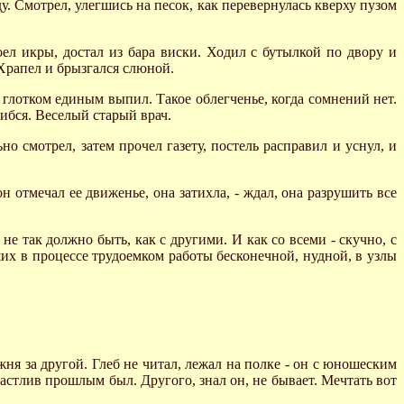
ду. Смотрел, улегшись на песок, как перевернулась кверху пузом
оел икры, достал из бара виски. Ходил с бутылкой по двору и
 Храпел и брызгался слюной.
, глотком единым выпил. Такое облегченье, когда сомнений нет.
шибся. Веселый старый врач.
но смотрел, затем прочел газету, постель расправил и уснул, и
 он отмечал ее движенье, она затихла, - ждал, она разрушить все
м не так должно быть, как с другими. И как со всеми - скучно, с
ших в процессе трудоемком работы бесконечной, нудной, в узлы
жня за другой. Глеб не читал, лежал на полке - он с юношеским
частлив прошлым был. Другого, знал он, не бывает. Мечтать вот