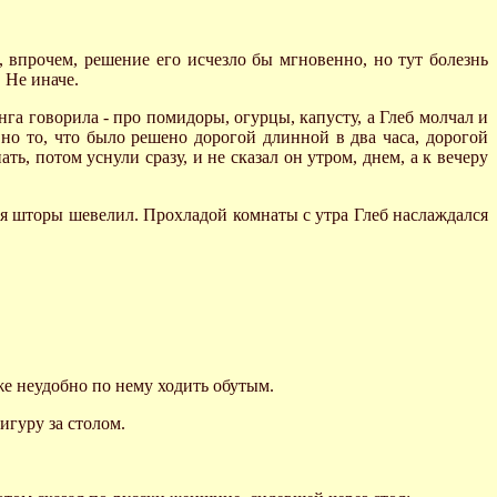
о, впрочем, решение его исчезло бы мгновенно, но тут болезнь
 Не иначе.
нга говорила - про помидоры, огурцы, капусту, а Глеб молчал и
 но то, что было решено дорогой длинной в два часа, дорогой
ть, потом уснули сразу, и не сказал он утром, днем, а к вечеру
ря шторы шевелил. Прохладой комнаты с утра Глеб наслаждался
же неудобно по нему ходить обутым.
игуру за столом.