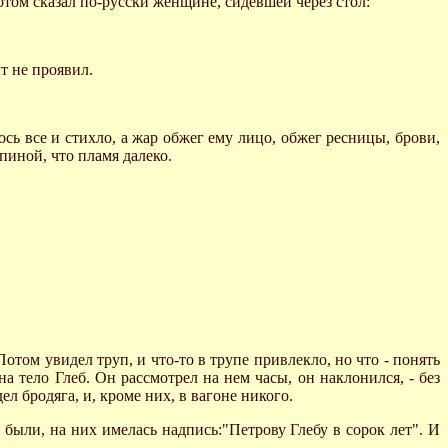
отом сказал по-русски женщине, сидевшей через стол:
т не проявил.
лось все и стихло, а жар обжег ему лицо, обжег ресницы, брови,
спиной, что пламя далеко.
Потом увидел труп, и что-то в трупе привлекло, но что - понять
на тело Глеб. Он рассмотрел на нем часы, он наклонился, - без
ел бродяга, и, кроме них, в вагоне никого.
м были, на них имелась надпись:"Петрову Глебу в сорок лет". И