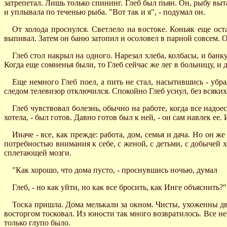
затрепетал. Лишь только спининг. Глеб был пьян. Он, рыбу выта
и уплывала по теченью рыба. "Вот так и я", - подумал он.
От холода проснулся. Светлело на востоке. Коньяк еще ост
выпивал. Затем он баню затопил и осоловел в парной совсем. 
Глеб стол накрыл на одного. Нарезал хлеба, колбасы, и бан
Когда еще сомненья были, то Глеб сейчас же лег в больницу, и 
Еще немного Глеб поел, а пить не стал, насытившись - убра
следом телевизор отключился. Спокойно Глеб уснул, без всяки
Глеб чувствовал болезнь, обычно на работе, когда все надоес
хотела, - был готов. Давно готов был к ней, - он сам навлек ее.
Иначе - все, как прежде: работа, дом, семья и дача. Но он же
потребностью внимания к себе, с женой, с детьми, с добычей 
сплетающей мозги.
"Как хорошо, что дома пусто, - проснувшись ночью, думал
Глеб, - но как уйти, но как все бросить, как Инге объяснить?"
Тоска пришла. Дома мелькали за окном. Чисты, ухоженны двор
восторгом тосковал. Из юности так много возвратилось. Все не
только глупо было.