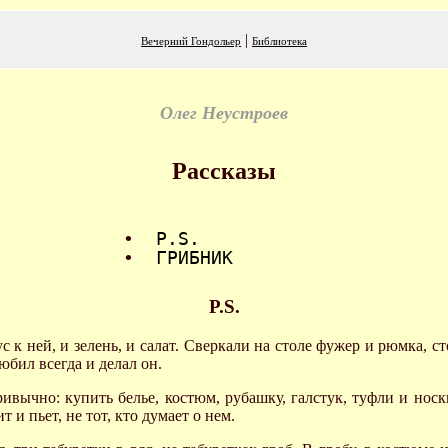
|
Вечерний Гондольер
Библиотека
Олег Неустроев
Рассказы
•
P.S.
•
ГРИБНИК
P.S.
с к ней, и зелень, и салат. Сверкали на столе фужер и рюмка, 
юбил всегда и делал он.
ривычно: купить белье, костюм, рубашку, галстук, туфли и нос
т и пьет, не тот, кто думает о нем.