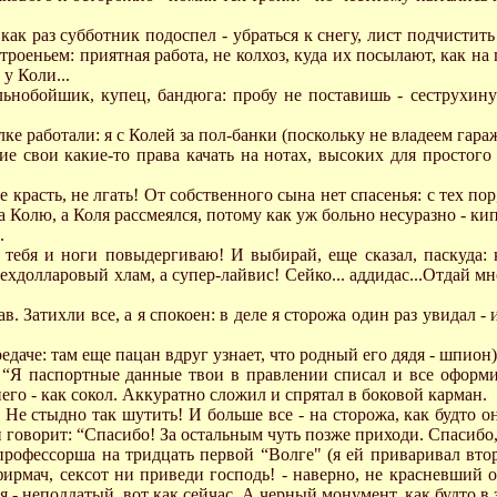
 как раз субботник подоспел - убраться к снегу, лист подчистит
роеньем: приятная работа, не колхоз, куда их посылают, как на 
 у Коли...
нобойшик, купец, бандюга: пробу не поставишь - сеструхину к
олке работали: я с Колей за пол-банки (поскольку не владеем гара
ие свои какие-то права качать на нотах, высоких для простого 
 красть, не лгать! От собственного сына нет спасенья: с тех по
 Колю, а Коля рассмеялся, потому как уж больно несуразно - кип
.
 тебя и ноги повыдергиваю! И выбирай, еще сказал, паскуда: к
хдолларовый хлам, а супер-лайвис! Сейко... аддидас...Отдай мне
. Затихли все, а я спокоен: в деле я сторожа один раз увидал - и
даче: там еще пацан вдруг узнает, что родный его дядя - шпион)
“Я паспортные данные твои в правлении списал и все оформил
него - как сокол. Аккуратно сложил и спрятал в боковой карман.
! Hе стыдно так шутить! И больше все - на сторожа, как будто он
говорит: “Спасибо! За остальным чуть позже приходи. Спасибо, б
 профессорша на тридцать первой “Волге" (я ей приваривал втор
 фирмач, сексот ни приведи господь! - наверно, не красневший 
лся - неподдатый, вот как сейчас. А черный монумент, как будто 