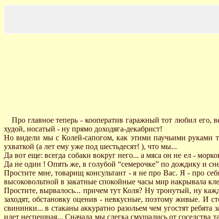
Про главное теперь - кооператив гаражный тот любил его, в
худой, носатый - ну прямо доходяга-декабрист!
Hо видели мы с Колей-сапогом, как этими паучьими руками т
ухваткой (а лет ему уже под шестьдесят! ), что мы...
Да вот еще: всегда собаки вокруг него... а мяса он не ел - морк
Да не один ! Опять же, в голубой “семерочке” по дождику и сне
Простите мне, товарищ консультант - я не про Вас. Я - про се
высоковольтной в закатные спокойные часы мир накрывала клетк
Простите, вырвалось... причем тут Коля? Ну тронутый, ну кажд
заходят, обстановку оценив - невкусные, поэтому живые. И с
свининки... в стаканы аккуратно разольем чем угостят ребята з
идет неспешная... Сначала мы слегка смущались от соседства та