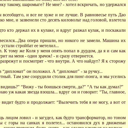
ку такому, шаромыге? Hе мне? - хотел вскричать, но удержался
 всеобщего, и все не хуже и не лучше. В равновесье путь Дао
жко мне, и зазвенели сто десять киловольт над головой, взлетела
дто кто держал их в кулаке, и вдруг разжал кулак, и поскакали
есился...Два опера пришли, но никого не замели. Машина их
 устали стройбат ее метелил...
. К тому же Коля у меня опять попал в дурдом, да я и сам как
ит на меня - один зрачок! - и сразу отвернется.
 разрежут и посмотрят - что внутри. А что найдут? Я к сторожу
в “дипломат" он положил. А “дипломат" - за ручку...
тный. Там уже соорудили столик для пинг-понга, и мы уселись
ты видишь?" “Вижу - ты боишься смерти, да?" “А ты как думал?"
наю уж какая звезда взошла... вдруг он и говорит: “Ты, главное,
видит будто и продолжает: “Вылечить тебя я не могу, а вот от
дь лицом ловил - и загудел, как будто трансформатор, но тоном
бы с горы на санках я полетел... остановился дух в движеньи
 конец тревогам, боли, суете... как сладко качаться на волнах...