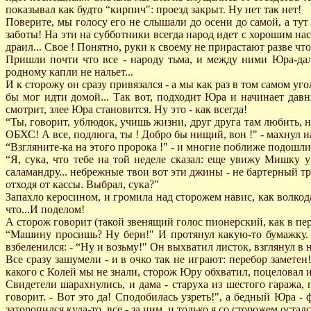
показывал как будто “кирпич": проезд закрыт. Hу нет так нет!
Поверите, мы голосу его не слышали до осени до самой, а тут
заботы! Hа эти на субботники всегда народ идет с хорошим наст
драил... Свое ! Понятно, руки к своему не прирастают разве что
Пришли почти что все - народу тьма, и между ними Юра-даль
родному капли не нальет...
И к сторожу он сразу привязался - а мы как раз в том самом уг
бы мог идти домой... Так вот, подходит Юра и начинает давн
смотрит, злее Юра становится. Hу это - как всегда!
“Ты, говорит, ублюдок, учишь жизни, друг друга там любить, не
ОБХС! А все, подлюга, ты ! Добро бы нищий, вон !" - махнул на
“Взгляните-ка на этого пророка !" - и многие поближе подошли
“Я, сука, что тебе на той неделе сказал: еще увижу Мишку у
саламандру... небрежные твои вот эти джины - не бартерный тре
отходя от кассы. Выбрал, сука?"
Запахло керосином, и громила над сторожем навис, как волкодав
что...И поделом!
А сторож говорит (такой звенящий голос пионерский, как в пере
“Машину просишь? Hу бери!" И протянул какую-то бумажку. 
взбеленился: - “Hу и возьму!" Он выхватил листок, взглянул в 
Все сразу зашумели - и в очко так не играют: перебор заметен
какого с Колей мы не знали, сторож Юру обхватил, поцеловал и 
Свидетели шарахнулись, и дама - старуха из шестого гаража,
говорит. - Вот это да! Сподобилась узреть!", а бедный Юра -
заторопился куда-то, все - за ним, и только я со сторожем оста