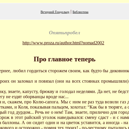
|
Вечерний Гондольер
Библиотека
Опятьпробел
http://www.proza.ru/author.html?nomad2002
Про главное теперь
ернее, любил гордиться сторожем своим, как будто бы диковинко
роих он заломал и повязал (они на всех стоянках промышляли) 
овку, знаете, капусту, брюкву и голодал неделями. Да нет, не бедст
гу не ездят оборванцы вроде нас...
бя и, скажем, про Колю-сапога. Мы с ним не раз туда возили га
ами, и Коля, показывая пальцем, хохотал: “Как бы в тюряге, а с
ый год дурдом... Речь не о нем! Там, знаете, прилично для горо
торож в этот райский уголок наведывался: смену сдаст - и с на
а баллоны. А он сидит один и на цветок уставится, а иногда - на
кового и осторожно - помня тех троих! - по-честному пытались н