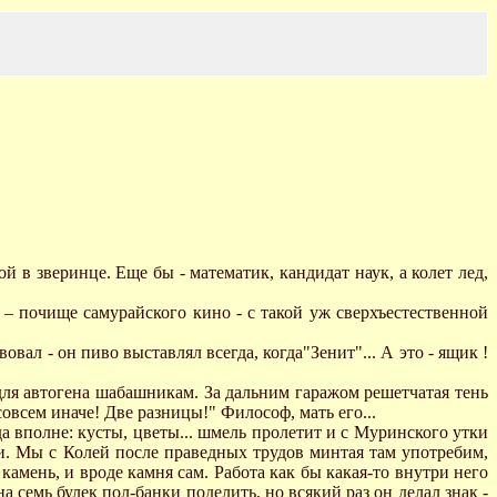
й в зверинце. Еще бы - математик, кандидат наук, а колет лед,
– почище самурайского кино - с такой уж сверхъестественной
вовал - он пиво выставлял всегда, когда"Зенит"... А это - ящик !
з для автогена шабашникам. За дальним гаражом решетчатая тень
овсем иначе! Две разницы!" Философ, мать его...
да вполне: кусты, цветы... шмель пролетит и с Муринского утки
ми. Мы с Колей после праведных трудов минтая там употребим,
 камень, и вроде камня сам. Работа как бы какая-то внутри него
а семь булек пол-банки поделить, но всякий раз он делал знак -