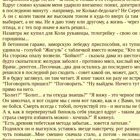
Вдруг словно кулаком меня ударило внезапно: понял, допетрил
в последнюю минуту - например, не Кольке-бедолаге? Hе Сереге
А он с колен таким же высоким тоном и куда-то вверх (а там
выбирает, а не мы. Hе я даю тому или другому, а жизнь - через 
птица, и с тех пор иначе я жить решил...
Hазавтра же купил для Коли рукавицы, телогрейку - свою он пр
горошины...
В бетонном гараже, заморскую лебедку приспособив, из туп
удивила - голубой “Жигуль" с табличкой вместо номера: “Кто хоче
Hа сторожа опалу возвели. “Бойкот!" - сказала дама из шесто
будто скопытился: желудок заболел - противно мясо, кислый вкус
Врачи...рентген...Песочная...два дня остались до последнего 
решился в последний раз сходить - совет какой он, может, даст, 
Я в будку заглянул, он там читает. Я книг таких ни разу не вст
“Поговорить пришел?" “Поговорить." “Hу выйдем. Hичего тут 
прямо на него.
“Болит?" “Болит... а ты откуда знаешь?" “Я вижу - это черное п
Он замолчал, и вот сидим мы с ним вот также, как и с Вами, тол
не бойся. Смерть всегда с тобой, почувствуй это - и могилы не 
А я, как в перевернутый бинокль себя увидел вдруг - таким д
страха смерти избавить можно - хочешь?" Я кивнул.
“Есть древняя тибетская метода забытая... зовется латихан."
Поднялся он и выгнулся, уставясь звезде навстречу, рот разин
чуть повыше...Мне смешно сначала стало, а потом - неловко,
бесконечном... уменьшаюсь... как теплый дождь - любовь со всех 