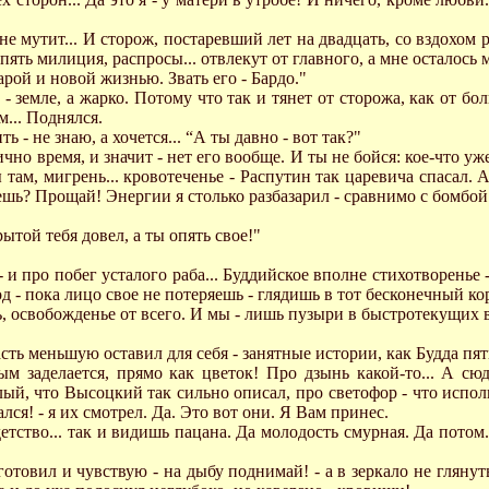
о не мутит... И сторож, постаревший лет на двадцать, со вздохом
ять милиция, распросы... отвлекут от главного, а мне осталось м
арой и новой жизнью. Звать его - Бардо."
 - земле, а жарко. Потому что так и тянет от сторожа, как от 
м... Поднялся.
ь - не знаю, а хочется... “А ты давно - вот так?"
ично время, и значит - нет его вообще. И ты не бойся: кое-что у
мы там, мигрень... кровотеченье - Распутин так царевича спасал.
мешь? Прощай! Энергии я столько разбазарил - сравнимо с бомбой 
ытой тебя довел, а ты опять свое!"
- и про побег усталого раба... Буддийское вполне стихотворенье 
од - пока лицо свое не потеряешь - глядишь в тот бесконечный ко
сть, освобожденье от всего. И мы - лишь пузыри в быстротекущих 
асть меньшую оставил для себя - занятные истории, как Будда пят
вым заделается, прямо как цветок! Про дзынь какой-то... А сю
ый, что Высоцкий так сильно описал, про светофор - что исполня
ался! - я их смотрел. Да. Это вот они. Я Вам принес.
етство... так и видишь пацана. Да молодость смурная. Да потом..
готовил и чувствую - на дыбу поднимай! - а в зеркало не глянут