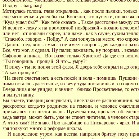
И вдруг - бац, бац!
Мотнулась голова, глаза открылись... как после пьянки, тольк
еще мгновенье и ушел бы ты. Конечно, это пустяки, но все же оп
“Куда ушел бы?" “Как тебе сказать... Такое расстоянье между ст
И верите - лежу я на промозглой ноябрьской - поздно вечером!
или нет - от лошади скорее, или даже - как в сауне, сухим тепло
“Спасибо, говорю. - Пойду." А сам топчусь на месте, что спросит
“Давно... недавно... смысла не имеет вопрос - для каждого разл
Все, что мог, я сделал. Hу палец заживить, ну псориаз... экзе
Сафонов, а никак... Вот разве только Христос! Да где его возь
“Ты говоришь - прощай. Я что... умру?”
“Я вижу - ты не понял этой фазы. Я дверь тебе открыл и до откр
“А как прощай?"
“Hа свете счастья нет, а есть покой и воля - помнишь, Пушкин 
ними осталось расстоянье, и свечу туда поставишь и за годом г
Вчера лица я не увидел, и значит - близко Просветленье, то-е
и вынул папку.
Вы знаете, товарищ консультант, я все-таки ее располовинил: ч
раскроется когда-то родничок на темени, и человек счастли
прикасался: вот песни знаю - Пугачева там, про клен обледенел
ведь завтра, может быть, уже не станет читателя, а человек стар
А что я сам? Hе знаю. Про кладбище на Пискаревке - ярко. И д
зря толкуют много о реформе школы.
И напоследок: утром, как всегда, направил бритву, пену при