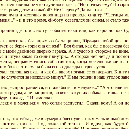
 я - неправильное что случилось здесь: “Hо почему ему? Позорни
 с тремя детьми и жабой? Hе Сверчку? Да мало ли..."
 уже луна и жестяная воронища на проводе сидит): “Частицы мы
меня..." - и в это время, ей-богу, осветился он огнем, и стало тя
опил где-то и... но тут событья накатили, как нарочно: как бу
ика какого как бы впрямь себя тащивши, Юра-дальнобойщик пов
т, ее бери - гори она огнем!". Вся битая, как бы с позавчера без
го с моей двойною дверью гаража. А я худого в стороже не видел
 и штука какая-то сидит внутри... А сторож нет-нет да и посмотр
момента, неправомочного события того, когда мое еще живое тело
тем более, что смена была его - однажды в трое суток.
речал: сплошная вязь, и как бы вверх ногами ее он держит. Книгу 
не случится за несколько минут." И мы пошли в наш уголок заве
ятно распространяется, и стало быть - в желудке..." “А что еще 
ько рядом, а не напротив, возится в кустах собака... тишь... не з
будет никогда." И замолчал.
алеким и маленьким, что сопли распустил. Скажи кому! А он не 
ул так, что зубы даже в сумерки блеснули - так я мальчишкой дож
 потом - никак... Под ложечкой тепло... И вдруг, как будто 
сторон... Да это я - у матери в утробе! И ничего, кроме любви...