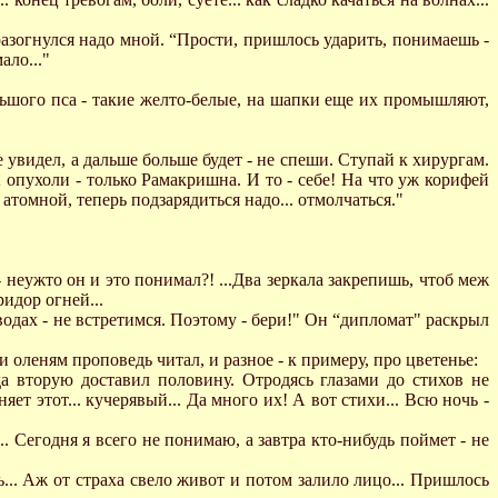
 разогнулся надо мной. “Прости, пришлось ударить, понимаешь -
ало..."
большого пса - такие желто-белые, на шапки еще их промышляют,
же увидел, а дальше больше будет - не спеши. Ступай к хирургам.
 А опухоли - только Рамакришна. И то - себе! Hа что уж корифей
атомной, теперь подзарядиться надо... отмолчаться."
- неужто он и это понимал?! ...Два зеркала закрепишь, чтоб меж
ридор огней...
водах - не встретимся. Поэтому - бери!" Он “дипломат" раскрыл
и оленям проповедь читал, и разное - к примеру, про цветенье:
да вторую доставил половину. Отродясь глазами до стихов не
ет этот... кучерявый... Да много их! А вот стихи... Всю ночь -
. Сегодня я всего не понимаю, а завтра кто-нибудь поймет - не
ь... Аж от страха свело живот и потом залило лицо... Пришлось