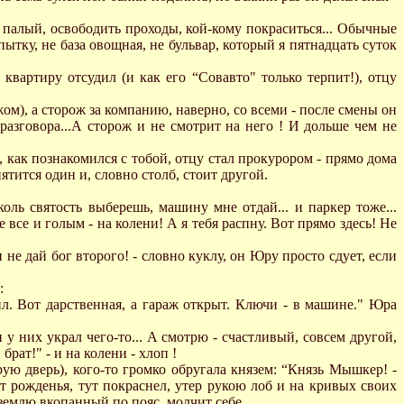
ь палый, освободить проходы, кой-кому покраситься... Обычные
пытку, не база овощная, не бульвар, который я пятнадцать суток
вартиру отсудил (и как его “Совавто" только терпит!), отцу
жом), а сторож за компанию, наверно, со всеми - после смены он
разговора...А сторож и не смотрит на него ! И дольше чем не
р, как познакомился с тобой, отцу стал прокурором - прямо дома
ятится один и, словно столб, стоит другой.
оль святость выберешь, машину мне отдай... и паркер тоже...
 все и голым - на колени! А я тебя распну. Вот прямо здесь! Hе
 не дай бог второго! - словно куклу, он Юру просто сдует, если
:
. Вот дарственная, а гараж открыт. Ключи - в машине." Юра
 у них украл чего-то... А смотрю - счастливый, совсем другой,
рат!" - и на колени - хлоп !
ую дверь), кого-то громко обругала князем: “Князь Мышкер! -
от рожденья, тут покраснел, утер рукою лоб и на кривых своих
в землю вкопанный по пояс, молчит себе.