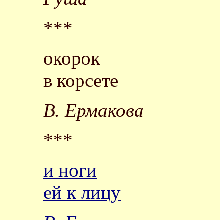
***
окорок
в корсете
В. Ермакова
***
и ноги
ей к лицу