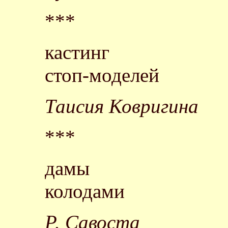
***
кастинг
стоп-моделей
Таисия Ковригина
***
дамы
колодами
Р. Савоста