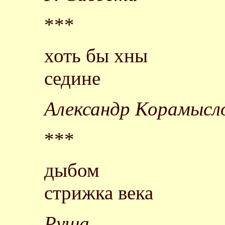
***
хоть бы хны
седине
Александр Корамысл
***
дыбом
стрижка века
Руша