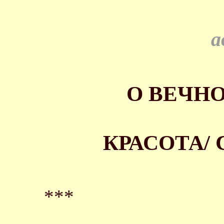
а
О ВЕЧН
КРАСОТА/
***