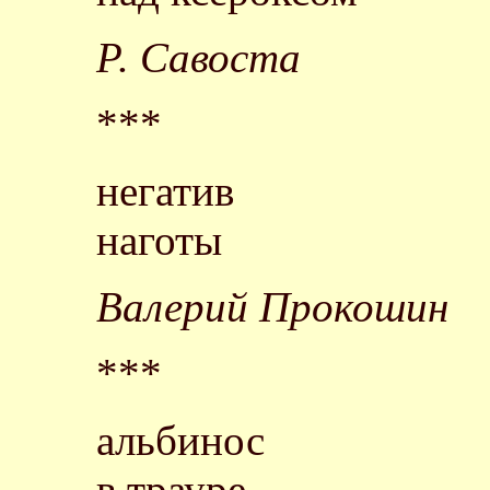
Р. Савоста
***
негатив
наготы
Валерий Прокошин
***
альбинос
в трауре