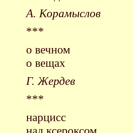
А. Корамыслов
***
о вечном
о вещах
Г. Жердев
***
нарцисс
над ксероксом