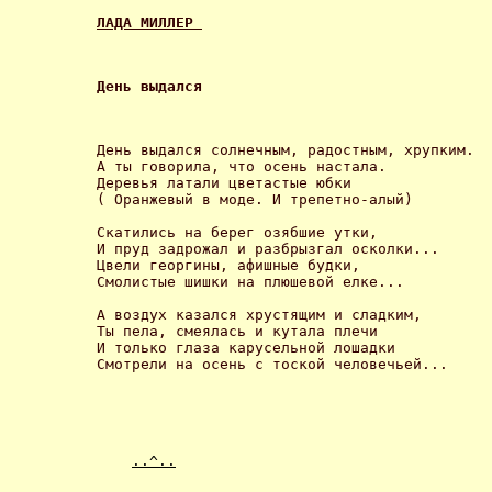
ЛАДА МИЛЛЕР 
День выдался 
День выдался солнечным, радостным, хрупким. 

А ты говорила, что осень настала. 

Деревья латали цветастые юбки 

( Оранжевый в моде. И трепетно-алый) 

Скатились на берег озябшие утки, 

И пруд задрожал и разбрызгал осколки... 

Цвели георгины, афишные будки, 

Смолистые шишки на плюшевой елке... 

А воздух казался хрустящим и сладким, 

Ты пела, смеялась и кутала плечи 

И только глаза карусельной лошадки 

Смотрели на осень с тоской человечьей... 

..^..