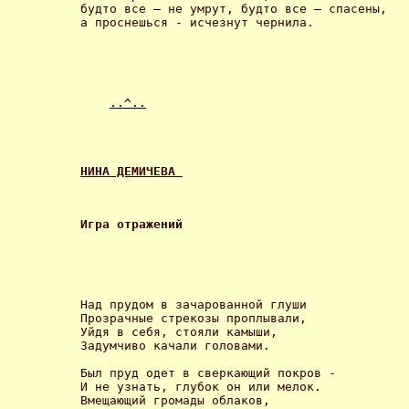
будто все – не умрут, будто все – спасены, 

а проснешься - исчезнут чернила. 

..^..
НИНА ДЕМИЧЕВА 
Игра отражений 
Над прудом в зачарованной глуши 

Прозрачные стрекозы проплывали, 

Уйдя в себя, стояли камыши, 

Задумчиво качали головами. 

Был пруд одет в сверкающий покров - 

И не узнать, глубок он или мелок. 

Вмещающий громады облаков, 
