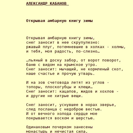
АЛЕКСАНДР КАБАНОВ 
Открывая амбарную книгу зимы 
Открывая амбарную книгу зимы, 

снег заносит в нее скрупулезно: 

ржавый плуг, потемневшие в холках - холмы, 

и тебя, моя радость, по-слезно… 

…пьяный в доску забор, от ворот поворот, 

баню с видом на крымское утро. 

Снег заносит: мычащий, не кормленый скот, 

наше счастье и прочую утварь. 

И на зов счетовода летят из углов - 

топоры, плоскогубцы и клещи… 

Снег заносит: кацапов, жидов и хохлов - 

и другие не хитрые вещи. 

Снег заносит, уснувшее в норах зверье, 

след посланца с недоброю вестью. 

И от вечного холода сердце мое 

покрывается воском и шерстью. 

Одинаковым почерком занесены 

монастырь и нечистая сила, 
