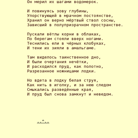
Он мерил их шагами водомерок. 

И повинуясь зову глубины, 

Упорствующей в мрачном постоянстве, 

Хранил он верно мёртвый ствол сосны, 

Зависший в полупризрачном пространстве. 

Пускали вётлы корни в облаках, 

По берегам стояли вверх ногами. 

Теснились ели в чёрных клобуках, 

И тени их зияли в амальгаме. 

Там виделось таинственное дно, 

И были очертания нечётки, 

И расходился пруд, как полотно, 

Разрезанное ножницами лодки. 

Но вдета в лодку белая струя, 

Как нить в иголку, и за нею следом 

Смыкались разведённые края, 

И пруд был снова замкнут и неведом. 

..^..