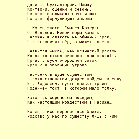
Двойные бухгалтерии. Плывут 

Критерии, оценки и сезоны. 

На пене выплывают плут и шут. 

По фене формулируют законы. 

– Конец эпохи! Смылся Козерог 

От Водолея. Новой веры камень 

Заложен в слякоть на обычный срок, 

Что ограничит лёд, а может пламень… 

Ветвится мысль, как всяческий росток. 

Когда-то ствол окрепнет для покоя!.. 

Приветствуем очередной виток, 

Иронию к эволюции утроив. 

Гармонию в душе осуществим: 

С рождественским дождём пойдём на ёлку 

И с Водолеем: пусть нальют троим – 

Поднимем тост, в котором мало толку, 

Зато так хорошо мы посидим, 

Как настоящим Рождеством в Париже… 

Конец стихотворения всё ближе. 

Родство у нас по существу лишь с ним. 
