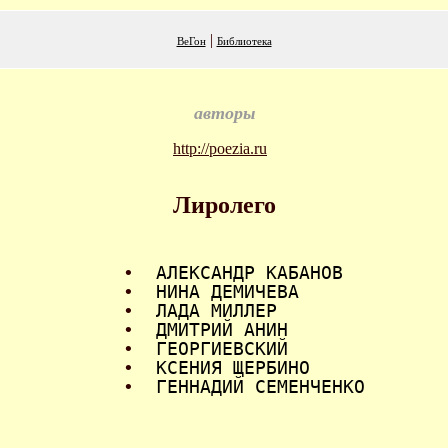
|
ВеГон
Библиотека
авторы
http://poezia.ru
Лиролего
•
АЛЕКСАНДР КАБАНОВ
•
НИНА ДЕМИЧЕВА
•
ЛАДА МИЛЛЕР
•
ДМИТРИЙ АНИН
•
ГЕОРГИЕВСКИЙ
•
КСЕНИЯ ЩЕРБИНО
•
ГЕННАДИЙ СЕМЕНЧЕНКО