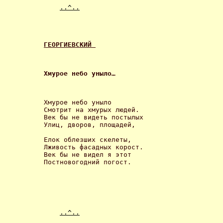
..^..
ГЕОРГИЕВСКИЙ 
Хмурое небо уныло… 
Хмурое небо уныло 

Смотрит на хмурых людей. 

Век бы не видеть постылых 

Улиц, дворов, площадей, 

Елок облезших скелеты, 

Лживость фасадных корост. 

Век бы не видел я этот 

Постновогодний погост. 
..^..