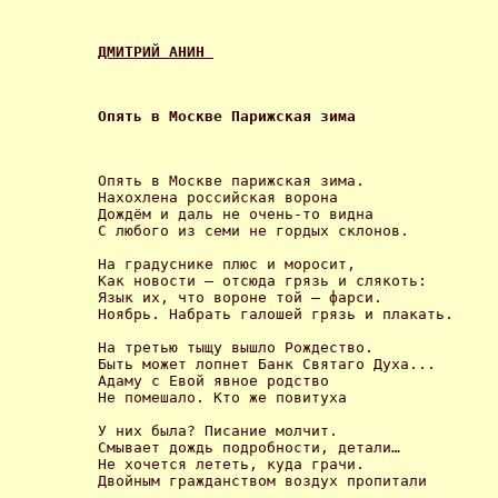
ДМИТРИЙ АНИН 
Опять в Москве Парижская зима 
Опять в Москве парижская зима. 

Нахохлена российская ворона 

Дождём и даль не очень-то видна 

С любого из семи не гордых склонов. 

На градуснике плюс и моросит, 

Как новости – отсюда грязь и слякоть: 

Язык их, что вороне той – фарси. 

Ноябрь. Набрать галошей грязь и плакать. 

На третью тыщу вышло Рождество. 

Быть может лопнет Банк Святаго Духа... 

Адаму с Евой явное родство 

Не помешало. Кто же повитуха 

У них была? Писание молчит. 

Смывает дождь подробности, детали… 

Не хочется лететь, куда грачи. 

Двойным гражданством воздух пропитали 
