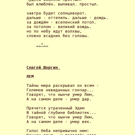
был влюблён. выпивал. простыл. 

завтра будет солнцеворот.

дальше - оттепель. дальше - дождь.

за дождём - вселенский потоп.

за потопом - великий вождь.

но по небу идут волхвы,

словно всадник без головы. 

..^..
Сергей Шоргин 
ЛЕМ 
Тайны мира раскрывал он всем -

Големов невиданных гончар...

Говорят, что нынче умер Лем,

А на самом деле - умер дар. 

Прячется утраченный Эдем

В тайной глубине библиотек...

Говорят, что нынче умер Лем,

А на самом деле - умер век. 

Голос Неба непривычно нем:
