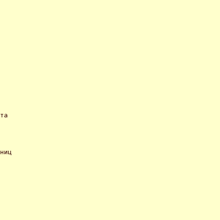
та

ниц
