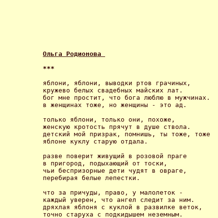
Ольга Родионова 
*** 
яблони, яблони, выводки ртов грачиных,

кружево белых свадебных майских лат.

бог мне простит, что бога люблю в мужчинах.

в женщинах тоже, но женщины - это ад. 

только яблони, только они, похоже,

женскую кротость прячут в душе ствола.

детский мой призрак, помнишь, ты тоже, тоже

яблоне куклу старую отдала. 

разве поверит живущий в розовой праге

в пригород, подыхающий от тоски,

чьи беспризорные дети чудят в овраге,

перебирая белые лепестки. 

что за причуды, право, у малолеток -

каждый уверен, что ангел следит за ним.

дряхлая яблоня с куклой в развилке веток,

точно старуха с подкидышем неземным. 
