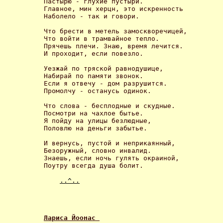
Пастырю - глухие пустыри.

Главное, мин херцн, это искренность

Наболело - так и говори. 

Что брести в метель замоскворечицей,

Что войти в трамвайное тепло.

Прячешь плечи. Знаю, время лечится.

И проходит, если повезло. 

Уезжай по тряской равнодушице,

Набирай по памяти звонок.

Если я отвечу - дом разрушится.

Промолчу - останусь одинок. 

Что слова - бесплодные и скудные.

Посмотри на чахлое бытье.

Я пойду на улицы безлюдные,

Половлю на деньги забытье. 

И вернусь, пустой и неприкаянный,

Безоружный, словно инвалид.

Знаешь, если ночь гулять окраиной,

Поутру всегда душа болит. 

..^..
Лариса Йоонас 