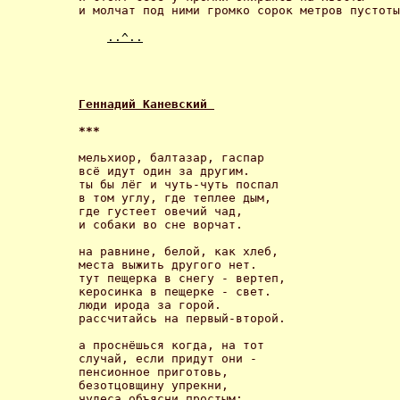
и молчат под ними громко сорок метров пустоты
..^..
Геннадий Каневский 
*** 
мельхиор, балтазар, гаспар

всё идут один за другим.

ты бы лёг и чуть-чуть поспал

в том углу, где теплее дым,

где густеет овечий чад,

и собаки во сне ворчат. 

на равнине, белой, как хлеб,

места выжить другого нет.

тут пещерка в снегу - вертеп,

керосинка в пещерке - свет.

люди ирода за горой.

рассчитайсь на первый-второй. 

а проснёшься когда, на тот

случай, если придут они - 

пенсионное приготовь,

безотцовщину упрекни,

чудеса объясни простым:
