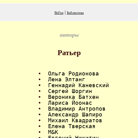
|
ВеГон
Библиотека
авторы
Ратьер
•
Ольга Родионова
•
Лена Элтанг
•
Геннадий Каневский
•
Сергей Шоргин
•
Вероника Батхен
•
Лариса Йоонас
•
Владимир Антропов
•
Александр Шапиро
•
Михаил Квадратов
•
Елена Тверская
•
M&K
•
Евгений Никитин