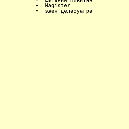
•
Magister
•
эжен делафуагра