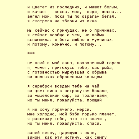
и цветет из последних, и машет белым,

и качает - весна, мол, гляди, весна...

ангел мой, пока ты по оврагам бегал,

я смотрела на яблони из окна. 

мы сейчас о причудах, не о причинах,

я сейчас вообще о чем, не пойму.

вспомнила: я бога люблю в мужчинах.

и потому, конечно, и потому... 

*** 
не плюй в мой ланч, нахохленный гарсон -

я, может, пригожусь тебе, как рыба,

с готовностью нырнувшая с обрыва

за впопыхах оброненным кольцом. 

я серебром воздам тебе на чай

за цвет вина в нетронутом бокале,

за мышеловкин сыр, за трали-вали,

но ты меня, пожалуйста, прощай. 

я не хочу горячего, мерси.

мне холодно, мой бэби горько плачет.

я расскажу тебе, что это значит,

но ты меня, пожалуйста, спаси. 

запей весну, царящую в окне,

вином, как эту истину, как семгу,
