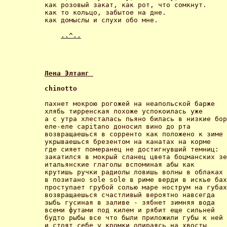
как розовый закат, как рот, что сомкнут.

как то кольцо, забытое на дне.

как домыслы и слухи обо мне. 

..^..
Лена Элтанг 
chinotto 
пахнет мокрою рогожей на неапольской барже

хлябь тирренская похоже успокоилась уже

а с утра хлесталась пьяно билась в низкие бор
еле-еле capitano доносил вино до рта

возвращаешься в сорренто как положено к зиме

укрываешься брезентом на канатах на корме

где сияет померанец не достигнувший темниц:

закатился в мокрый сланец цвета боцманских зе
итальянские глаголы вспоминая абы как

крутишь ручки радиолы ловишь волны в облаках

в позитано sole sole в риме верди в искье бах

проступает грубой солью маре нострум на губах

возвращаешься счастливый вероятно навсегда

зыбь гусиная в заливе - зябнет зимняя вода

всеми футами под килем и рябит еще сильней

будто рыбы все что были приложили губы к ней

и стоят себе у кромки опираясь на хвосты
