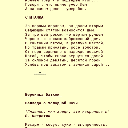
Кончен труд - и подведён итог...

Говорят, что нынче умер Лем,

А на самом деле - умер бог. 

СЧИТАЛКА 
За первым оврагом, за долом вторым

Седеющим стягом возносится дым.

За третьей рекою, четвёртым ручьём

Чернеет с тоскою заброшенный дом.

В скитании пятом, в разлуке шестой,

По травам примятым, росе золотой,

От горя седьмого к надежде восьмой 

Шагай, чтобы снова вернуться домой.

За склоном девятым, десятой горой

Уснёшь под закатом в землице сырой... 

..^..
Вероника Батхен 
Баллада о холодной ночи 
В. Никритин 
Кесарю - косую, суке - выспренность,
