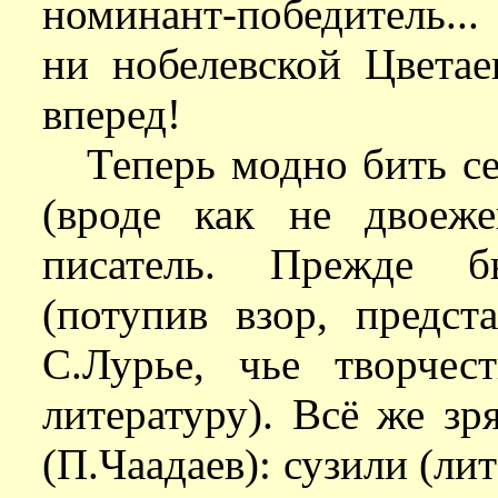
номинант-победитель..
ни нобелевской Цветае
вперед!
Теперь модно бить се
(вроде как не двоеж
писатель. Прежде б
(потупив взор, предст
С.Лурье, чье творчес
литературу). Всё же зр
(П.Чаадаев): сузили (ли