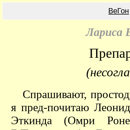
ВеГон
Лариса 
Препар
(несогл
Спрашивают, простод
я пред-почитаю Леонид
Эткинда (Омри Роне