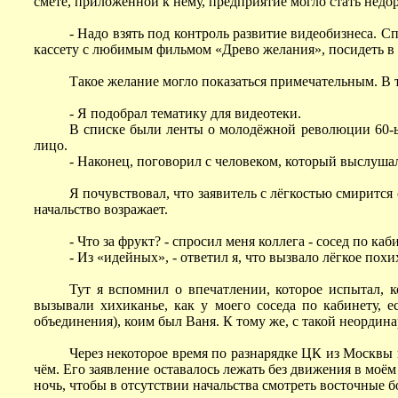
смете, приложенной к нему, предприятие могло стать недо
- Надо взять под контроль развитие видеобизнеса. Сп
кассету с любимым фильмом «Древо желания», посидеть в 
Такое желание могло показаться примечательным. В т
- Я подобрал тематику для видеотеки.
В списке были ленты о молодёжной революции 60-ых
лицо.
- Наконец, поговорил с человеком, который выслушал 
Я почувствовал, что заявитель с лёгкостью смирится 
начальство возражает.
- Что за фрукт? - спросил меня коллега - сосед по каб
- Из «идейных», - ответил я, что вызвало лёгкое пох
Тут я вспомнил о впечатлении, которое испытал,
вызывали хихиканье, как у моего соседа по кабинету, е
объединения), коим был Ваня. К тому же, с такой неордин
Через некоторое время по разнарядке ЦК из Москвы 
чём. Его заявление оставалось лежать без движения в моё
ночь, чтобы в отсутствии начальства смотреть восточные 