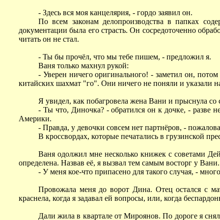
- Здесь вся моя канцелярия, - гордо заявил он.
По всем законам делопроизводства в папках соде
документации была его страсть. Он сосредоточенно обраб
читать он не стал.
- Ты бы прочёл, что мы тебе пишем, - предложил я.
Ваня только махнул рукой:
- Уверен ничего оригинального! - заметил он, потом
китайских шахмат "го". Они ничего не поняли и указали на
Я увидел, как побагровела жена Вани и прыснула со
- Ты что, Диночка? - обратился он к дочке, - разве
Америки.
- Правда, у девочки совсем нет партнёров, - пожалова
В кроссвордах, которые печатались в грузинской прес
Ваня одолжил мне несколько книжек с советами Дейла
определена. Назвав её, я вызвал тем самым восторг у Вани.
- У меня кое-что припасено для такого случая, - мно
Провожала меня до ворот Дина. Отец остался с ма
краснела, когда я задавал ей вопросы, или, когда беспардо
Дали жила в квартале от Мироянов. По дороге я снял