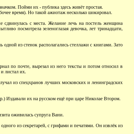
 значком. Пойми их - публика здесь живёт простая.
бочее время). Но такой ажиотаж несколько шокировал.
не сдвинулась с места. Желание лечь на постель женщина
пытливо посмотрела зеленоглазая девочка, лет тринадцати,
ль одной из стенок располагались стеллажи с книгами. Зато
нал по почте, вырезал из него тексты и потом относил в
и листал их.
 получал из спецхранов лучших московских и ленинградских
др.) Издавали их на русском ещё при царе Николае Втором.
визита оживилась супруга Вани.
одного из секретарей, с грифами и печатями. Он извлёк из