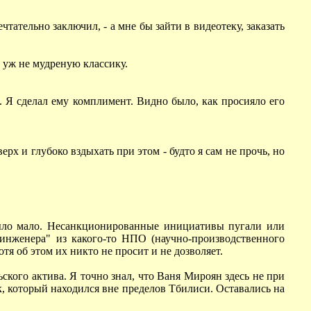
тательно заключил, - а мне бы зайти в видеотеку, заказать
 уж не мудреную классику.
 Я сделал ему комплимент. Видно было, как просияло его
ерх и глубоко вздыхать при этом - будто я сам не прочь, но
было мало. Несанкционированные инициативы пугали или
о инженера" из какого-то НПО (научно-производственного
я об этом их никто не просит и не дозволяет.
ского актива. Я точно знал, что Ваня Мироян здесь не при
к, который находился вне пределов Тбилиси. Оставались на