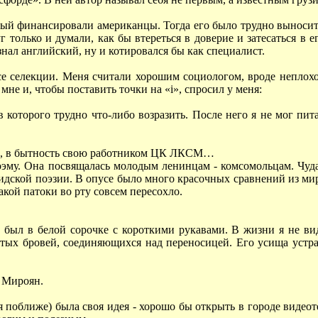
орый финансировали американцы. Тогда его было трудно выносить
г только и думали, как бы втереться в доверие и затесаться в 
знал английский, ну и котировался бы как специалист.
се селекции. Меня считали хорошим социологом, вроде неплохо
 мне и, чтобы поставить точки на «i», спросил у меня:
в которого трудно что-либо возразить. После него я не мог пи
е, в бытность свою работником ЦК ЛКСМ…
поэму. Она посвящалась молодым ленинцам - комсомольцам. Чуд
идской поэзии. В опусе было много красочных сравнений из мира
акой патоки во рту совсем пересохло.
был в белой сорочке с короткими рукавами. В жизни я не вид
стых бровей, соединяющихся над переносицей. Его усища устра
н Мироян.
я поближе) была своя идея - хорошо бы открыть в городе видеот