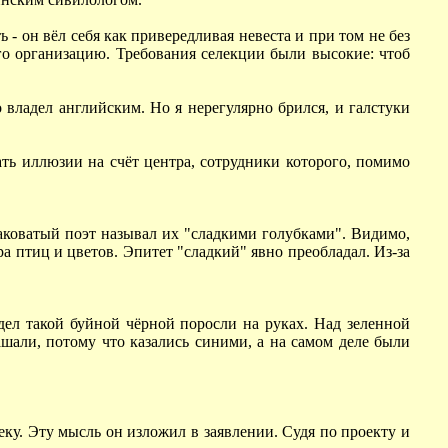
 - он вёл себя как привередливая невеста и при том не без
его организацию. Требования селекции были высокие: чтоб
 владел английским. Но я нерегулярно брился, и галстуки
тать иллюзии на счёт центра, сотрудники которого, помимо
аковатый поэт называл их "сладкими голубками". Видимо,
 птиц и цветов. Эпитет "сладкий" явно преобладал. Из-за
ел такой буйной чёрной поросли на руках. Над зеленной
шали, потому что казались синими, а на самом деле были
еку. Эту мысль он изложил в заявлении. Судя по проекту и