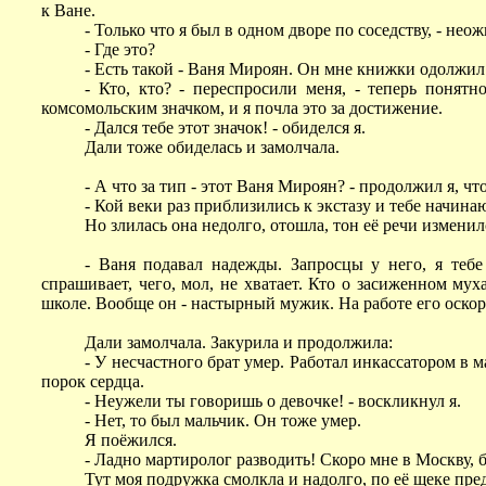
к Ване.
- Только что я был в одном дворе по соседству, - нео
- Где это?
- Есть такой - Ваня Мироян. Он мне книжки одолжил
- Кто, кто? - переспросили меня, - теперь понят
комсомольским значком, и я почла это за достижение.
- Дался тебе этот значок! - обиделся я.
Дали тоже обиделась и замолчала.
- А что за тип - этот Ваня Мироян? - продолжил я, 
- Кой веки раз приблизились к экстазу и тебе начина
Но злилась она недолго, отошла, тон её речи измени
- Ваня подавал надежды. Запросцы у него, я теб
спрашивает, чего, мол, не хватает. Кто о засиженном мух
школе. Вообще он - настырный мужик. На работе его оскор
Дали замолчала. Закурила и продолжила:
- У несчастного брат умер. Работал инкассатором в 
порок сердца.
- Неужели ты говоришь о девочке! - воскликнул я.
- Нет, то был мальчик. Он тоже умер.
Я поёжился.
- Ладно мартиролог разводить! Скоро мне в Москву, 
Тут моя подружка смолкла и надолго, по её щеке пре