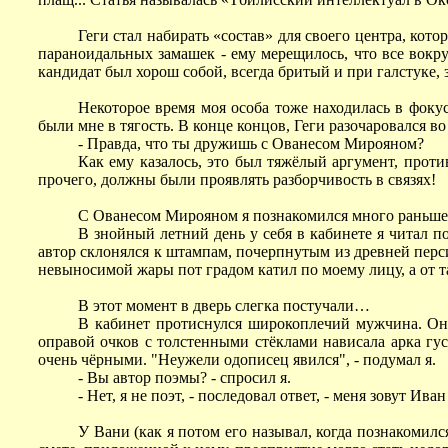
Геги стал набирать «состав» для своего центра, кот
параноидальных замашек - ему мерещилось, что все вокру
кандидат был хорош собой, всегда бритый и при галстуке, 
Некоторое время моя особа тоже находилась в фоку
были мне в тягость. В конце концов, Геги разочаровался во
- Правда, что ты дружишь с Ованесом Мирояном?
Как ему казалось, это был тяжёлый аргумент, проти
прочего, должны были проявлять разборчивость в связях!
C Ованесом Мирояном я познакомился много раньш
В знойный летний день у себя в кабинете я читал 
автор склонялся к штампам, почерпнутым из древней перс
невыносимой жары пот градом катил по моему лицу, а от т
В этот момент в дверь слегка постучали…
В кабинет протиснулся широкоплечий мужчина. Он 
оправой очков с толстенными стёклами нависала арка гу
очень чёрными. "Неужели одописец явился", - подумал я.
- Вы автор поэмы? - спросил я.
- Нет, я не поэт, - последовал ответ, - меня зовут Ива
У Вани (как я потом его называл, когда познакомилс