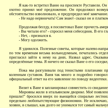
Я как-то встретил Ваню на проспекте Руставели. Он
охотно принял моё предложение. Он продолжил возмуща
обстоятельство взволновало, и предупредил моё замечание
- Не надо нервничать! Сам знаю!- сказал он и платко
Продолжая беседу, я посоветовал Ване прочесть амер
- Вы читали его? - спросил меня собеседник. В его г
- Нет, - признался я.
- Могу одолжить.
Я удивился. Полезные советы, которые налево-напр
по тем временам весьма вольнодумным, печатались отдель
пригласил зайти к нему на днях. Назвал адрес. Оказыва
определённые темы. Я ничего не сказал Ване о его соседке,
Пока мы разгуливали под тенистыми платанами прос
коленным суставом. Ваня так много и подробно говорил 
официальный ответ на его заявление по поводу видеотеки.
Визит к Ване я запланировал совместить со свидание
Мирояны жили в итальянском дворике. Моё появление
пришли!" бросился вверх по вьющейся спиралью лестниц
предельно любопытствующие физиономии. Не исключаю, чт
хозяин, я слышал, как долго не унимался тот самый мальчу