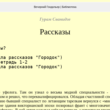
Вечерний Гондольер
|
Библиотека
Гурам Сванидзе
Рассказы
ты?
кла рассказов "Городок")
тетрадь 1-2
кла рассказов "Городок")
 уфолога. Там он узнал о весьма модной специальности - 
ком и решил, что переквалифицировался. Обладая счастливой сп
узию бывший специалист по летающим тарелкам вернулся с «мис
не здания викторианской эпохи позировал франт с многозначи
сфорде». В ней автор называл себя не первым, а известным гру