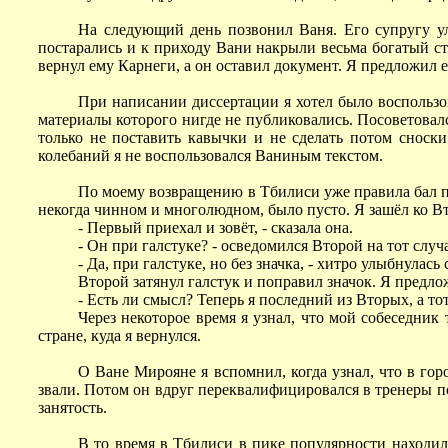
На следующий день позвонил Ваня. Его супругу ул
постарались и к приходу Вани накрыли весьма богатый ст
вернул ему Карнеги, а он оставил документ. Я предложил ещ
При написании диссертации я хотел было воспользов
материалы которого нигде не публиковались. Посоветовалс
только не поставить кавычки и не сделать потом сноски
колебаний я не воспользовался Ваниным текстом.
По моему возвращению в Тбилиси уже правила бал п
некогда чинном и многолюдном, было пусто. Я зашёл ко В
- Первый приехал и зовёт, - сказала она.
- Он при галстуке? - осведомился Второй на тот случ
- Да, при галстуке, но без значка, - хитро улыбнулась
Второй затянул галстук и поправил значок. Я предло
- Есть ли смысл? Теперь я последний из Вторых, а 
Через некоторое время я узнал, что мой собеседни
стране, куда я вернулся.
О Ване Мирояне я вспомнил, когда узнал, что в го
звали. Потом он вдруг переквалифицировался в тренеры п
занятость.
В то время в Тбилиси в пике популярности находи