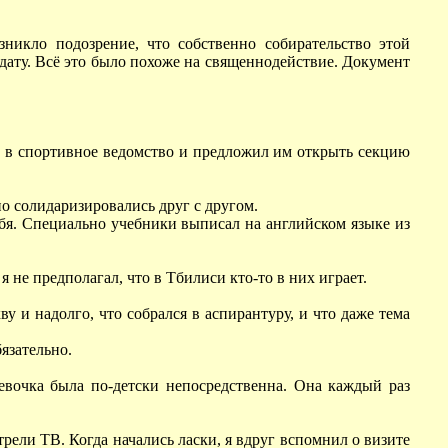
никло подозрение, что собственно собирательство этой
дату. Всё это было похоже на священнодействие. Документ
нул в спортивное ведомство и предложил им открыть секцию
о солидаризировались друг с другом.
 тебя. Специально учебники выписал на английском языке из
 не предполагал, что в Тбилиси кто-то в них играет.
у и надолго, что собрался в аспирантуру, и что даже тема
бязательно.
евочка была по-детски непосредственна. Она каждый раз
рели ТВ. Когда начались ласки, я вдруг вспомнил о визите