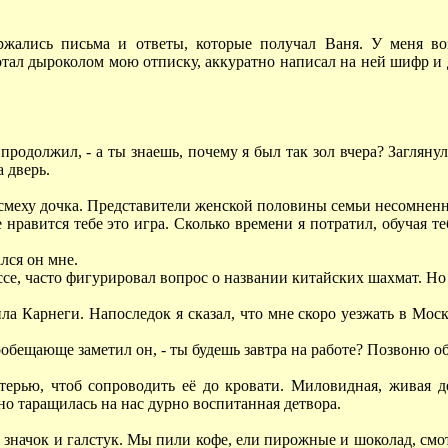
ржались письма и ответы, которые получал Ваня. У меня воз
отал дыроколом мою отписку, аккуратно написал на ней шифр и 
 продолжил, - а ты знаешь, почему я был так зол вчера? Загля
 дверь.
 смеху дочка. Представители женской половины семьи несомненн
 не нравится тебе это игра. Сколько времени я потратил, обучая
лся он мне.
се, часто фигурировал вопрос о названии китайских шахмат. Но я
 Карнеги. Напоследок я сказал, что мне скоро уезжать в Москв
гообещающе заметил он, - ты будешь завтра на работе? Позвоню о
терью, чтоб сопроводить её до кровати. Миловидная, живая д
нно таращилась на нас дурно воспитанная детвора.
 значок и галстук. Мы пили кофе, ели пирожные и шоколад, смот