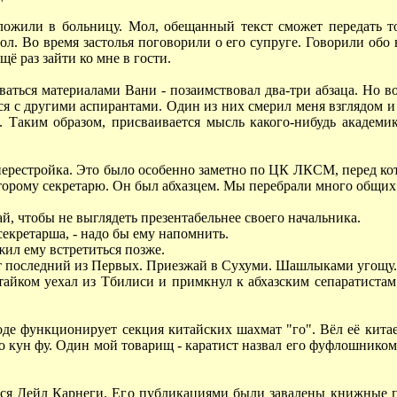
ожили в больницу. Мол, обещанный текст сможет передать то
ол. Во время застолья поговорили о его супруге. Говорили обо 
ё раз зайти ко мне в гости.
аться материалами Вани - позаимствовал два-три абзаца. Но во
я с другими аспирантами. Один из них смерил меня взглядом и с
. Таким образом, присваивается мысль какого-нибудь академи
ерестройка. Это было особенно заметно по ЦК ЛКСМ, перед кот
торому секретарю. Он был абхазцем. Мы перебрали много общих 
ай, чтобы не выглядеть презентабельнее своего начальника.
 секретарша, - надо бы ему напомнить.
жил ему встретиться позже.
тот последний из Первых. Приезжай в Сухуми. Шашлыками угощу.
к тайком уехал из Тбилиси и примкнул к абхазским сепаратист
роде функционирует секция китайских шахмат "го". Вёл её кит
о кун фу. Один мой товарищ - каратист назвал его фуфлошником.
лся Дейл Карнеги. Его публикациями были завалены книжные п