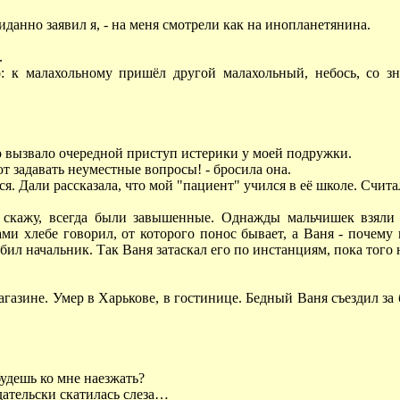
жиданно заявил я, - на меня смотрели как на инопланетянина.
.
но: к малахольному пришёл другой малахольный, небось, со з
что вызвало очередной приступ истерики у моей подружки.
ют задавать неуместные вопросы! - бросила она.
лся. Дали рассказала, что мой "пациент" учился в её школе. Счи
е скажу, всегда были завышенные. Однажды мальчишек взял
ами хлебе говорил, от которого понос бывает, а Ваня - почему
бил начальник. Так Ваня затаскал его по инстанциям, пока того 
магазине. Умер в Харькове, в гостинице. Бедный Ваня съездил з
будешь ко мне наезжать?
дательски скатилась слеза…