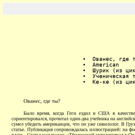
•
Ованес, где 
•
American
•
Шурик (из ци
•
Ученическая 
•
Ке-ке (из ци
Ованес, где ты?
Было время, когда Геги ездил в США в качестве
сориентировался, прочитал один-два учебника на английс
сумел убедить американцев, что он уже сивилолог. В Гр
статье. Публикация сопровождалась иллюстрацией: на фо
плащ... Статья называлась «Тбилисский интеллектуал в Ок