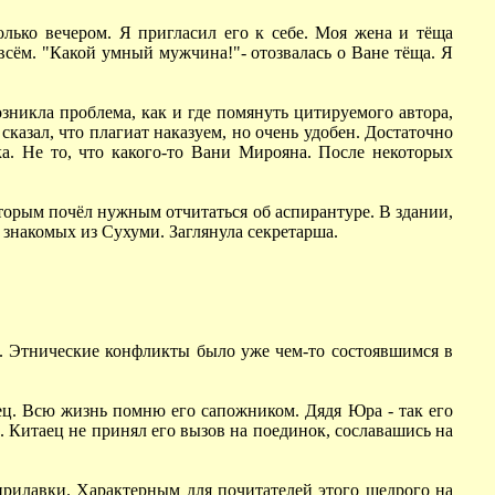
лько вечером. Я пригласил его к себе. Моя жена и тёща
всём. "Какой умный мужчина!"- отозвалась о Ване тёща. Я
зникла проблема, как и где помянуть цитируемого автора,
казал, что плагиат наказуем, но очень удобен. Достаточно
ка. Не то, что какого-то Вани Мирояна. После некоторых
орым почёл нужным отчитаться об аспирантуре. В здании,
знакомых из Сухуми. Заглянула секретарша.
ам. Этнические конфликты было уже чем-то состоявшимся в
аец. Всю жизнь помню его сапожником. Дядя Юра - так его
 Китаец не принял его вызов на поединок, сославашись на
рилавки. Характерным для почитателей этого щедрого на