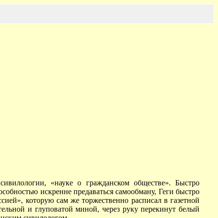
сивилологии, «науке о гражданском обществе». Быстро
особностью искренне предаваться самообману, Геги быстро
сией», которую сам же торжественно расписал в газетной
тельной и глуповатой миной, через руку перекинут белый
зинским сивилологом.