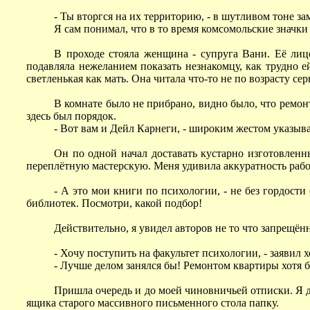
- Ты вторгся на их территорию, - в шутливом тоне за
Я сам понимал, что в то время комсомольские значки
В проходе стояла женщина - супруга Вани. Её лиц
подавляла нежеланием показать незнакомцу, как трудно ей
светленькая как мать. Она читала что-то не по возрасту сер
В комнате было не прибрано, видно было, что ремонт
здесь был порядок.
- Вот вам и Дейл Карнеги, - широким жестом указыва
Он по одной начал доставать кустарно изготовленн
переплётную мастерскую. Меня удивила аккуратность работ
- А это мои книги по психологии, - не без гордост
библиотек. Посмотри, какой подбор!
Действительно, я увидел авторов не то что запрещён
- Хочу поступить на факультет психологии, - заявил х
- Лучше делом занялся бы! Ремонтом квартиры хотя бы
Пришла очередь и до моей чиновничьей отписки. Я д
ящика старого массивного письменного стола папку.