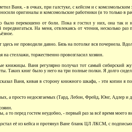
метил Ваня, - в очках, при галстуке, с кейсом и с комсомольским
 носили оригиналы и комсомольские работники (и то только в ра
о было перекошено от боли. Пока я гостил у них, она так и 
 передвигаться. На меня, отвлекаясь от чтения, несколько раз 
ьёзное.
 здесь не проводили давно. Бязь на потолке вся почернела. Вдо
я на стеллажи, торжественно провозгласил хозяин.
ые книжицы. Ваня регулярно получал тот самый сибирский жур
ы. Таких книг было у него на три полные полки. Я долго сидел 
и сказал Ваня, кивая в сторону книжного шкафа, - эти копии я
ных, а просто недосягаемых (Тард, Лебон, Фрейд, Юнг, Адлер и 
озяин.
, а то перед гостем неудобно, - первый раз за всё время моего 
остал её из кейса и протянул Ване бланк ЦЛ ЛКСМ, с подписью 