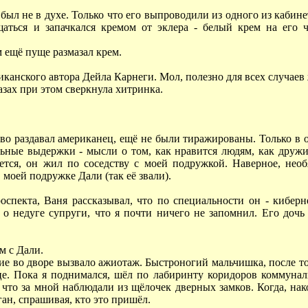
 был не в духе. Только что его выпроводили из одного из каби
ться и запачкался кремом от эклера - белый крем на его чё
.
м ещё пуще размазал крем.
иканского автора Дейла Карнеги. Мол, полезно для всех случаев
лазах при этом сверкнула хитринка.
аво раздавал американец, ещё не были тиражированы. Только в
ные выдержки - мысли о том, как нравится людям, как дружить
ется, он жил по соседству с моей подружкой. Наверное, необ
 моей подружке Дали (так её звали).
пекта, Ваня рассказывал, что по специальности он - кибернет
о недуге супруги, что я почти ничего не запомнил. Его доч
м с Дали.
 во дворе вызвало ажиотаж. Быстроногий мальчишка, после того
е. Пока я поднимался, шёл по лабиринту коридоров коммуналь
о за мной наблюдали из щёлочек дверных замков. Когда, нако
ган, спрашивая, кто это пришёл.