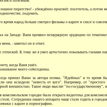
рогим и полезным.
лошное пиратство! - убеждённо произнёс посетитель, а потом меч
одиночестве, подумать.
о время народ больше смотрел фильмы о карате и сексе и совсем
 на Западе. Ваня проявил незаурядную эрудицию по тематике.
меня, - заметил он в ответ.
с отпиской. К тому же я умел артистично показывать глазами нав
инету, когда Ваня ушёл.
ихикивание моего собеседника.
 когда принял Ваню за автора поэмы. "Идейных" в то время 
сли они исходили "невесть от кого". Например, от "простог
арной внешностью. Такие люди мыслят "по-государственному", хот
в комсомольском городке была открыта видеотека для комсомоль
м столе. Сотрудники нашего аппарата чаще стали ездить в городо
боевики с карате и порнографию.