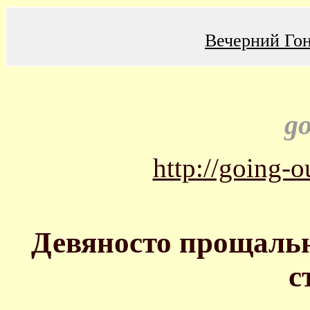
Вечерний Го
go
http://going-o
Девяносто прощаль
с