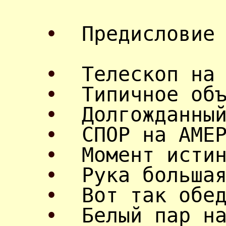
•
Предисловие
•
Телескоп на
•
Типичное об
•
Долгожданны
•
СПОР на АМЕ
•
Момент исти
•
Рука больша
•
Вот так обе
•
Белый пар н