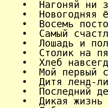
•
Нагоняй ни 
•
Новогодняя 
•
Восемь пост
•
Самый счаст
•
Лошадь и по
•
Столик на п
•
Хлеб навсег
•
Мой первый 
•
Дитя ленд-л
•
Последний д
•
Дикая жизнь