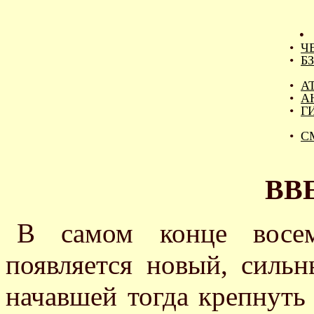
•
Ч
•
БЗ
•
А
•
А
•
Г
•
С
ВВ
В самом конце восем
появляется новый, силь
начавшей тогда крепнуть 