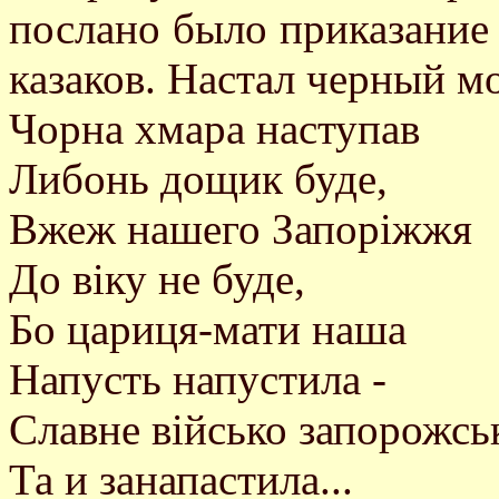
послано было приказание 
казаков. Настал черный м
Чорна хмара наступав
Либонь дощик буде,
Вжеж нашего Запорiжжя
До вiку не буде,
Бо цариця-мати наша
Напусть напустила -
Славне вiйсько запорожсь
Та и занапастила...