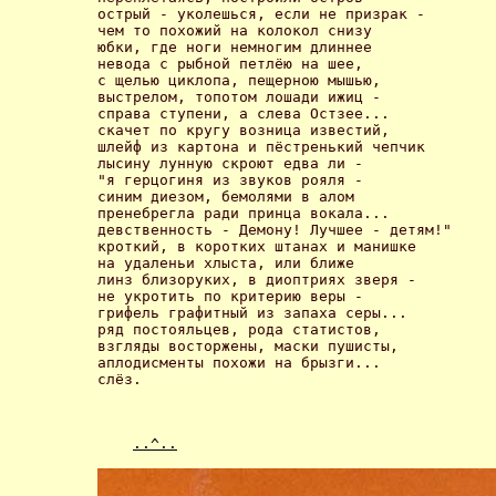
острый - уколешься, если не призрак -

чем то похожий на колокол снизу

юбки, где ноги немногим длиннее

невода с рыбной петлёю на шее,

с щелью циклопа, пещерною мышью,

выстрелом, топотом лошади ижиц -

справа ступени, а слева Остзее...

скачет по кругу возница известий,

шлейф из картона и пёстренький чепчик

лысину лунную скроют едва ли -

"я герцогиня из звуков рояля -

синим диезом, бемолями в алом

пренебрегла ради принца вокала...

девственность - Демону! Лучшее - детям!"

кроткий, в коротких штанах и манишке

на удаленьи хлыста, или ближе

линз близоруких, в диоптриях зверя -

не укротить по критерию веры -

грифель графитный из запаха серы...

ряд постояльцев, рода статистов,

взгляды восторжены, маски пушисты,

аплодисменты похожи на брызги...

слёз. 
..^..