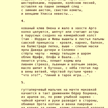
шестерёнками, поршнем, колёсною песней,

оставляя на пашне зияющий след -

с зимним аистом, свистом кометы,

и венцaми Улисса невесты... 

4. 
кованый клюв Омона и жало в хвосте Арго

колко целуются, шепчут или считают астры

в парусных сходнях на кемерийский холст

(там - Иордан и Фивы вышиты в листья пальмы

савской принцессы - кровля, карниз, балкон,

на балюстраде лепка, выше - слепые маски

ярла Давида дочери и Соломон -

стёрты черты - между тельцом и шаром

облик Юдифи, Олофа и Ваала...).

пенится уголь, пляшет кормы юла

ливнем стрекоз, львиным и волчьим зевом,

масло шипит в бутонах, с нёба глотая пар

в вены ветвей, чёрствой пустыни чрево -

"что это?", "линий в тарок игра...". 

5. 
гуттаперчевый мальчик на мачте маковкой

качается в такт движениям бёдер боцмана,

из арапов он, по роже улыбкой зарево -

чайкой кричит и руки разводит в стороны,

обнимая Эрота колчан и венки лавровые -

на корнях за килем, кормы оловянный колокол,
