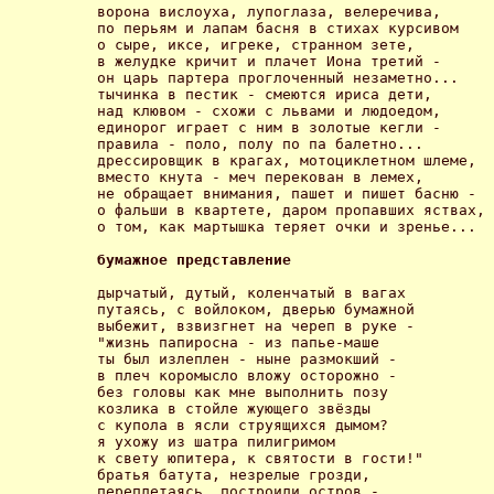
ворона вислоуха, лупоглаза, велеречива,

по перьям и лапам басня в стихах курсивом

о сыре, иксе, игреке, странном зете,

в желудке кричит и плачет Иона третий -

он царь партера проглоченный незаметно...

тычинка в пестик - смеются ириса дети,

над клювом - схожи с львами и людоедом,

единорог играет с ним в золотые кегли -

правила - поло, полу по па балетно...

дрессировщик в крагах, мотоциклетном шлеме,

вместо кнута - меч перекован в лемех,

не обращает внимания, пашет и пишет басню -

о фальши в квартете, даром пропавших яствах,

о том, как мартышка теряет очки и зренье...

бумажное представление
дырчатый, дутый, коленчатый в вагах

путаясь, с войлоком, дверью бумажной

выбежит, взвизгнет на череп в руке -

"жизнь папиросна - из папье-маше 

ты был излеплен - ныне размокший -

в плеч коромысло вложу осторожно -

без головы как мне выполнить позу

козлика в стойле жующего звёзды

с купола в ясли струящихся дымом?

я ухожу из шатра пилигримом 

к свету юпитера, к святости в гости!"

братья батута, незрелые грозди,

переплетаясь, построили остров -
