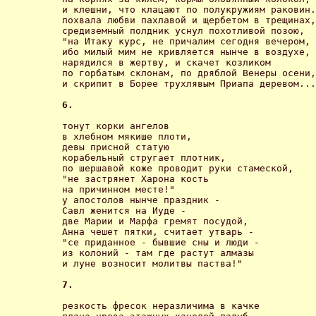
и клешни, что клацают по полукружиям раковин.

похвала любви пахлавой и щербетом в трещинах,

средиземный полдник уснул похотливой позою,

"на Итаку курс, не причалим сегодня вечером,

ибо милый мим не кривляется нынче в воздухе,

нарядился в жертву, и скачет козликом

по горбатым склонам, по дряблой Венеры осени,

и скрипит в Борее трухлявым Приапа деревом...
6. 
тонут корки ангелов

в хлебном мякише плоти,

девы присной статую

корабельный стругает плотник,

по шершавой коже проводит руки стамеской,

"не застрянет Харона кость

на причинном месте!"

у апостолов нынче праздник -

Савл женится на Иуде -

две Марии и Марфа гремят посудой,

Анна чешет пятки, считает утварь -

"се приданное - бывшие сны и люди -

из колоний - там где растут алмазы

и луне возносит молитвы паства!" 

7. 
резкость фресок неразличима в качке
