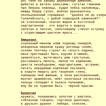
рос себе на забаву деревянным демоном,

щебетал в ветвях вальсами, гоготал гимнами

про Ливана ножницы, кудри лобка наложницы,

между бёдер гулял, шлёпал вразвалочку -

окольцованный спрашивал - "далеко ли до озера

Галилейского, с рыбой подводной каменной?"

не отвеченный, платил жиром и косточкой

надгортанною - это ворота к выдоху

запятых в пенсне, запотевшему стёкол острову

с отцветающим цветком ириса... 

Эммануил 
осыпанный манною клюв подвожу помадой,

акварелью медовою крашу ресницы синим,

хозяин плотину строит из сизого ладана,

меня приглашает быть зодчим и мимом,

кривляться, вытягивать шею галстуком,

рассовывать мелочь, мелки по карманам,

цвести незабудками, маргаритками, астрами,

писать нерадивым карликам пасквили,

в корыте мешать для творения глину.

помощник мой жжёный, в печи расплавленный,

молчит арамейски, мнёт окончанья латинские,

пальцы топорщит в оазисе пальмами,

ему бы не пуделем быть - чёрной крысою. 

Валентин
кружусь, покрываюсь золотом с вертела,

соблазняю товарок, торговок рыночных,

в друзьях дураки - лебеди, селезни,
