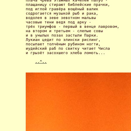
плача чрева этажных качелей палуб -

плащаницу стирают библейские прачки,

под иглой гравёра вощёный валик

содрогается музыкой рыб и рака,

водолея в зеве зевотном мальвы

часовые тени ведя под арку -

трёх триумфов - первый в венце лавровом,

на втором и третьем - слепые совы

и в унылых позах застыли Парки.

Лукиан цедит по элински рислинг,

посыпает толчёным рубином ногти,

иудейский раб по свитку читает Числа

и грызёт засохшего хлеба ломоть... 

..^..