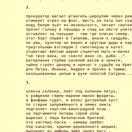
2. 
прокуратор шагает штангель-циркулем через реи
отмеряет отрез на флаг, жесть на латы лап ска
воду белую пьёт из мозельского, читает свитки
прячет голову в панцирь и след на листе улитк
оставляет за пальцем - там где описан север.

этот борт плывёт в Галилею, иначе к свадьбе,

но увы, пунктир не верен и круглые дыры в кар
треугольным взглядом с гипотенузы в катет

отцветают жёлтым шаром соцветия мать-и-мачех 
"не твоя вина, но скисло вино се, рабе...".

ватерлиния глубже качелей весов в зените,

чайки строят дворец и кричат о судьбе на Крит
для Петра, Иоанна, Андрея и прочих в трюме,

окольцованных цепью в руке золотой Сатурна...
3. 
клянча склянки, поёт под коленом петух,

о рождении гермо-марине-манон-фродиты,

и фанфары гудят, и волос догорелый куст

по стерне запряжённого в лемех пиита

подгоняет хлыстом виноградной лозы -

на пергаменте литеры серой золы

вырезая с лица безопасною бритвой.

это хистеро-пасха - химеры хребет

под канатом, крылом деревянного шершня,

выдувает из амфоры зюйд через вест -
