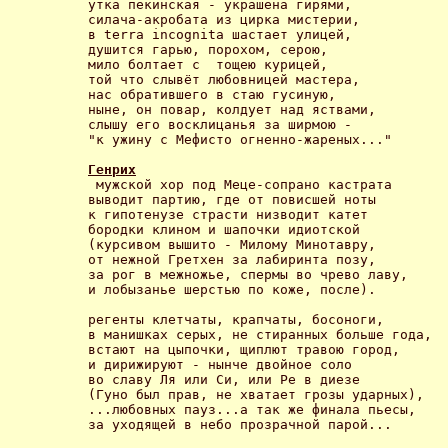
утка пекинская - украшена гирями,

силача-акробата из цирка мистерии,

в terra incognita шастает улицей,

душится гарью, порохом, серою,

мило болтает с  тощею курицей,

той что слывёт любовницей мастера,

нас обратившего в стаю гусиную,

ныне, он повар, колдует над яствами,

слышу его восклицанья за ширмою -

"к ужину с Мефисто огненно-жареных..." 

Генрих
 мужской хор под Меце-сопрано кастрата

выводит партию, где от повисшей ноты

к гипотенузе страсти низводит катет

бородки клином и шапочки идиотской

(курсивом вышито - Милому Минотавру,

от нежной Гретхен за лабиринта позу,

за рог в межножье, спермы во чрево лаву,

и лобызанье шерстью по коже, после).

регенты клетчаты, крапчаты, босоноги,

в манишках серых, не стиранных больше года,

встают на цыпочки, щиплют травою город,

и дирижируют - нынче двойное соло 

во славу Ля или Си, или Ре в диезе

(Гуно был прав, не хватает грозы ударных),

...любовных пауз...а так же финала пьесы,

за уходящей в небо прозрачной парой... 
