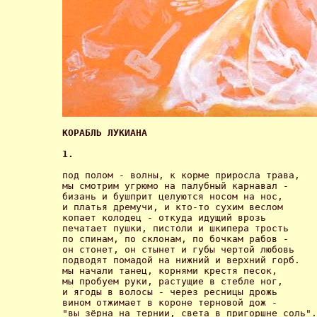
КОРАБЛЬ ЛУКИАНА 
1.
под полом - волны, к корме приросла трава,

мы смотрим yгрюмo на палубный карнавал -

бизань и бушприт целуются носом на нос,

и платья дремучи, и кто-то сухим веслом

копает колодец - откуда идущий врозь

печатает пушки, пистоли и шкипера трость

по спинам, по склонам, по бочкам рабов -

он стонет, он стынет и губы чертой любовь

подводят помадой на нижний и верхний горб.

мы начали танец, корнями крестя песок,

мы пробуем руки, растущие в стебле ног,

и ягоды в волосы - через ресницы дрожь

вином отжимает в короне терновой дож -

"вы зёрна на тернии, света в пригоршне соль".