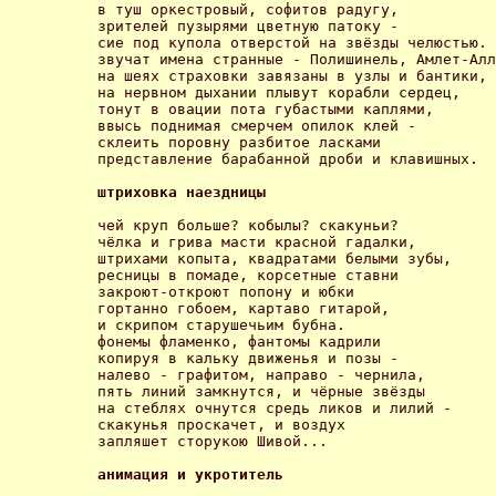
в туш оркестровый, софитов радугу,

зрителей пузырями цветную патоку -

сие под купола отверстой на звёзды челюстью.

звучат имена странные - Полишинель, Амлет-Алл
на шеях страховки завязаны в узлы и бантики,

на нервном дыхании плывут корабли сердец,

тонут в овации пота губастыми каплями,

ввысь поднимая смерчем опилок клей -

склеить поровну разбитое ласками

представление барабанной дроби и клавишных.

штриховка наездницы
чей круп больше? кобылы? скакуньи?

чёлка и грива масти красной гадалки,

штрихами копыта, квадратами белыми зубы,

ресницы в помаде, корсетные ставни

закроют-откроют попону и юбки

гортанно гобоем, картаво гитарой,

и скрипом старушечьим бубна.

фонемы фламенко, фантомы кадрили

копируя в кальку движенья и позы -

налево - графитом, направо - чернила,

пять линий замкнутся, и чёрные звёзды

на стеблях очнутся средь ликов и лилий -

скакунья проскачет, и воздух

запляшет сторукою Шивой...

анимация и укротитель