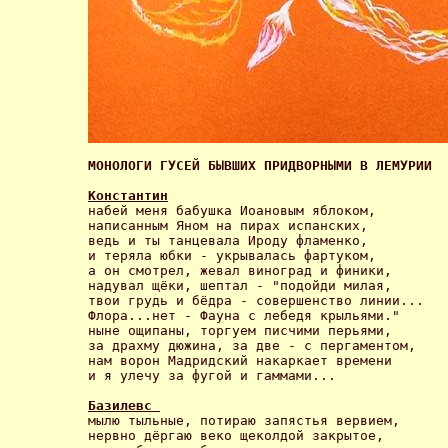
МОНОЛОГИ ГУСЕЙ БЫВШИХ ПРИДВОРНЫМИ В ЛЕМУРИИ 
Константин
набей меня бабушка Иоановым яблоком,

написанным Яном на пирах испанских,

ведь и ты танцевала Ироду фламенко,

и теряла юбки - укрывалась фартуком,

а он смотрел, жевал виноград и финики,

надувал щёки, шептал - "подойди милая,

твои грудь и бёдра - совершенство линии...

Флора...нет - Фауна с лебедя крыльями."

ныне ощипаны, торгуем писчими перьями,

за драхму дюжина, за две - с пергаментом,

нам ворон Мадридский накаркает времени

и я улечу за фугой и гаммами... 

Базилевс 
мылю тыльные, потираю запястья вервием,

нервно дёргаю веко щеколдой закрытое,
