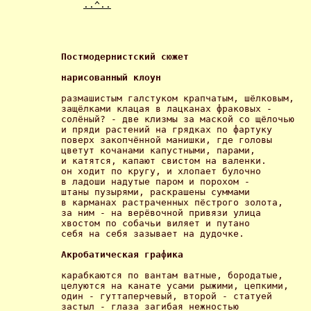
..^..
Постмодернистский сюжет 
нарисованный клоун
размашистым галстуком крапчатым, шёлковым,

защёлками клацая в лацканах фраковых -

солёный? - две клизмы за маской со щёлочью

и пряди растений на грядках по фартуку

поверх закопчённой манишки, где головы

цветут кочанами капустными, парами,

и катятся, капают свистом на валенки.

он ходит по кругу, и хлопает булочно  

в ладоши надутые паром и порохом -

штаны пузырями, раскрашены суммами

в карманах растраченных пёстрого золота,

за ним - на верёвочной привязи улица

хвостом по собачьи виляет и путано 

себя на себя зазывает на дудочке.

Акробатическая графика
карабкаются по вантам ватные, бородатые,

целуются на канате усами рыжими, цепкими,

один - гуттаперчевый, второй - статуей

застыл - глаза загибая нежностью
