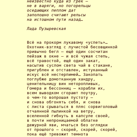
неизвестно куда из грек – 

не в варяги, но погорельцы 

оседающих пеплом дат 

заполошно считают рельсы 

на истошном пути назад… 
Лада Пузыревская 
Всё на прокорм лукавому «успеть»… 

Охотник-взгляд с лучистой бесовщинкой 

привычно бегл – ещё один сосчитан 

пейзаж в окне – и всё чужая степь, 

всё травостой, ещё один закат, 

насытив суслом света чай в стакане, 

пригублен и отставлен, истуканный 

искус всё нестерпимей… Закопать 

поглубже домотканную хандру, 

ценительницу вин неторопливых, 

Гомера и бессонниц – корабли их, 

всем выводком сгорают поутру, 

о чем-то вопрошая пустоту – 

и снова обгонять себя, и снова 

с листа срываться в пляс сорвиголовый 

отчаянной пылинкой на ветру, 

вселенной гибнуть в капсуле своей, 

в почти непроницаемой облатке 

дежурной яви, мчаться без оглядки 

от прошлого – скорей, скорей, скорей, 

пока ещё тревожит темнота 
