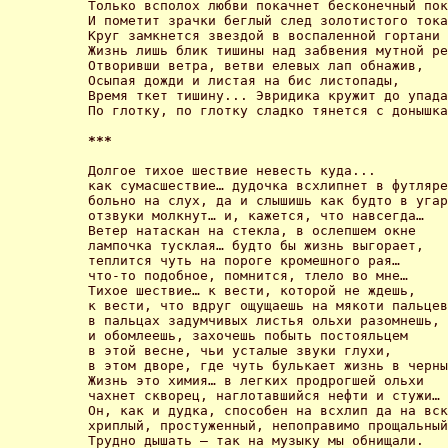
Только всполох любви покачнет бесконечный пок
И пометит зрачки беглый след золотистого тока
Круг замкнется звездой в воспаленной гортани 
Жизнь лишь блик тишины над забвения мутной ре
Отворивши ветра, ветви елевых лап обнажив, 

Осыпая дожди и листая на бис листопады, 

Время ткет тишину... Эвридика кружит до упада
По глотку, по глотку сладко тянется с донышка
*** 
Долгое тихое шествие невесть куда... 

как сумасшествие… дудочка всхлипнет в футляре
больно на слух, да и слышишь как будто в угар
отзвуки молкнут… и, кажется, что навсегда… 

Ветер натаскан на стекла, в ослепшем окне 

лампочка тусклая… будто бы жизнь выгорает, 

теплится чуть на пороге кромешного рая… 

что-то подобное, помнится, тлело во мне… 

Тихое шествие… к вести, которой не ждешь, 

к вести, что вдруг ощущаешь на мякоти пальцев
в пальцах задумчивых листья ольхи разомнешь, 

и обомлеешь, захочешь побыть постояльцем 

в этой весне, чьи усталые звуки глухи, 

в этом дворе, где чуть булькает жизнь в черны
Жизнь это химия… в легких продрогшей ольхи 

чахнет скворец, наглотавшийся нефти и стужи… 

Он, как и дудка, способен на всхлип да на вск
хриплый, простуженный, непоправимо прощальный
Трудно дышать – так на музыку мы обнищали. 
