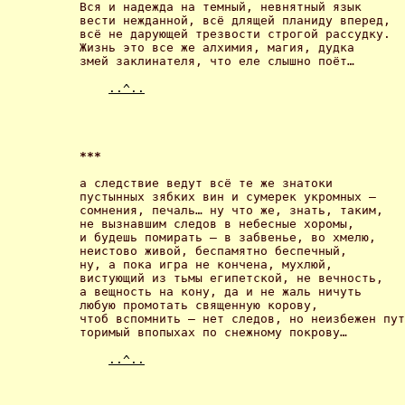
Вся и надежда на темный, невнятный язык 

вести нежданной, всё длящей планиду вперед, 

всё не дарующей трезвости строгой рассудку. 

Жизнь это все же алхимия, магия, дудка 

змей заклинателя, что еле слышно поёт… 

..^..
*** 
а следствие ведут всё те же знатоки

пустынных зябких вин и сумерек укромных –

сомнения, печаль… ну что же, знать, таким,

не вызнавшим следов в небесные хоромы,

и будешь помирать – в забвенье, во хмелю,

неистово живой, беспамятно беспечный,

ну, а пока игра не кончена, мухлюй,

вистующий из тьмы египетской, не вечность,

а вещность на кону, да и не жаль ничуть

любую промотать священную корову,

чтоб вспомнить – нет следов, но неизбежен пут
торимый впопыхах по снежному покрову… 

..^..