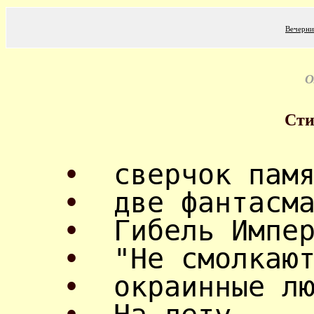
Вечерни
О
Сти
•
сверчок пам
•
две фантасм
•
Гибель Импе
•
"Не смолкаю
•
окраинные л