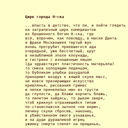
Цирк города Н-ска 
...впасть в детство, что ли, и пойти глядеть 

на затрапезный цирк комедиантов 

из брошенного богом Н-ска, где 

всё, впрочем, как повсюду… в маске Данта 

и фраке Москвошвея тертый жук 

вновь протрубит приевшегося ада 

очередной, уже бессчетный, круг 

в незыблемой эпохе клоунады, 

и гистрион с изношенным лицом 

(да здравствует пластичность матерьяла) 

то смеха холодящим леденцом, 

то бубликом улыбки разудалой 

прикормит воздух к вящей скуке масс, 

не вовсе презирающих искусство 

кривлянья, рисования гримас 

и лепки пренелепых мин из грусти 

да глупости, да блажи корчить блажь, 

то лепетом зайдясь, то рыком зверя, 

чтоб крикнул отразившийся типаж 

по-станиславски зычное «не верю», 

личину скуки сбросив, наконец, 

в убийственном ожоге узнаванья, 

и на дуде дурашливой игрец 

ужимку смерти слепит на прощанье… 
