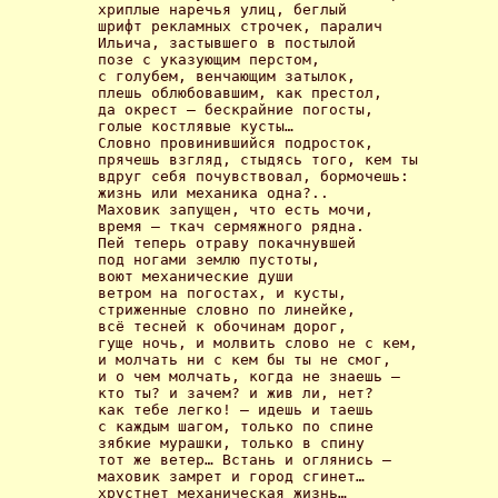
хриплые наречья улиц, беглый 

шрифт рекламных строчек, паралич 

Ильича, застывшего в постылой 

позе с указующим перстом, 

с голубем, венчающим затылок, 

плешь облюбовавшим, как престол, 

да окрест – бескрайние погосты, 

голые костлявые кусты… 

Словно провинившийся подросток, 

прячешь взгляд, стыдясь того, кем ты 

вдруг себя почувствовал, бормочешь: 

жизнь или механика одна?.. 

Маховик запущен, что есть мочи, 

время – ткач сермяжного рядна. 

Пей теперь отраву покачнувшей 

под ногами землю пустоты, 

воют механические души 

ветром на погостах, и кусты, 

стриженные словно по линейке, 

всё тесней к обочинам дорог, 

гуще ночь, и молвить слово не с кем, 

и молчать ни с кем бы ты не смог, 

и о чем молчать, когда не знаешь – 

кто ты? и зачем? и жив ли, нет? 

как тебе легко! – идешь и таешь 

с каждым шагом, только по спине 

зябкие мурашки, только в спину 

тот же ветер… Встань и оглянись – 

маховик замрет и город сгинет… 

хрустнет механическая жизнь… 
