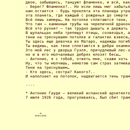
двое, забывшись, танцуют фламенко, и всё, как
- Берег? Фламенко?.. Но если лишь миг забытья
нам остается - будь проклята эта планида утра
эта планета, где каждый с рожденья до смерти 
Всё лишь химеры… На потолке сплетаются тени, 
Что там – каминные трубы на черепичной дракон
Всё это рухнет – так трудно дышать и держать 
В щупальцах неба трепещут птицы, созвездья, а
тени на треснувшем потолке и галактик взвеси…
Ты здесь еще девочка из Матаро, надежды погиб
Ты видишь, как тени сплетаются в дебри окамен
Это мой лес у дворца Гуэля, причудливый лес-з
но и в его молчаливых дебрях елозят бесы… 

- Антонио, я с тобой, ответь мне, скажи хоть 
Ну, что ты молчишь, немотою сам страх затмева
Тени на треснувшем… 

- Кто здесь, сестра? Какого?.. 

И наползает на потолок, надвигается тень трам
* Антонио Гауди – великий испанский архитекто
7 июля 1926 года, прогуливаясь, был сбит трам
..^..