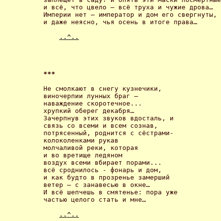
и всё, что цвело – всё труха и чужие дрова… 

Империи нет – император и дом его свергнуты, 

и даже неясно, чья осень в итоге права… 

..^..
*** 
Не смолкают в снегу кузнечики, 

виночерпии лунных браг – 

наваждение скоротечное... 

хрупкий оберег декабря… 

Зачерпнув этих звуков вдосталь, и 

связь со всеми и всем сознав, 

потрясенный, роднится с сёстрами- 

колоколенками рукав 

молчаливой реки, которая 

и во вретище ледяном 

воздух всеми вбирает порами... 

всё сроднилось - фонарь и дом, 

и как будто в прозренье замерший 

ветер – с занавесью в окне… 

И всё шепчешь в смятенье: пора уже 

частью целого стать и мне… 

..^..