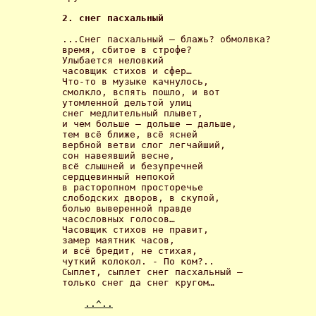
2. снег пасхальный 
...Снег пасхальный – блажь? обмолвка? 

время, сбитое в строфе? 

Улыбается неловкий 

часовщик стихов и сфер… 

Что-то в музыке качнулось, 

смолкло, вспять пошло, и вот 

утомленной дельтой улиц 

снег медлительный плывет, 

и чем больше – дольше – дальше, 

тем всё ближе, всё ясней 

вербной ветви слог легчайший, 

сон навеявший весне, 

всё слышней и безупречней 

сердцевинный непокой 

в расторопном просторечье 

слободских дворов, в скупой, 

болью выверенной правде 

часословных голосов… 

Часовщик стихов не правит, 

замер маятник часов, 

и всё бредит, не стихая, 

чуткий колокол. - По ком?.. 

Сыплет, сыплет снег пасхальный – 

только снег да снег кругом… 

..^..