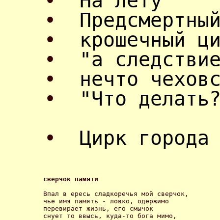
•
На лету
•
Предсмертны
•
крошечный ц
•
"а следстви
•
нечто чехов
•
"Что делать
•
Цирк города
сверчок памяти 
Впал в ересь сладкоречья мой сверчок, 

чье имя память - ловко, одержимо 

перевирает жизнь, его смычок 

снует то ввысь, куда-то бога мимо, 
