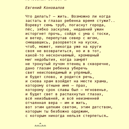
Евгений Коновалов 
Что делать? – жить. Возможно ли когда 

застать в глазах ребенка время стужи?.. 

Взревут семь труб, погаснут города, 

пёс, зябко заскулив, недавний ужин 

исторгнет прочь, сойдя с ума с тоски, 

и ветер, перепутав север с югом, 

смешавшись, разорвется на куски, 

чтоб, может, никогда уже на круги 

своя не возвратиться, но и в тот, 

какой-то нескончаемый, кромешный 

миг недобытия, когда замрёт 

не тронутый лучом птенец в скворечне, 

дано глазам ребенка уберечь 

свет неисповедимый и упрямый, 

и будет слово, и родится речь, 

и снова храм взойдет на месте храма, 

которому отныне имя – прах, 

которому срок славы был – мгновенье, 

и будет свет в распахнутых глазах, 

всё неизбывней, и всё неизменней 

отчаянная вера – им и жить, 

вот этим цепким светом, этим детством, 

которым ты безбожно одержим, 

с которым никогда нельзя стерпеться… 

..^..