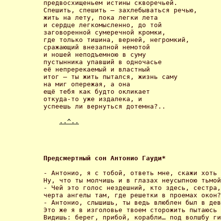
предвосхищеньем истины скворечьей. 

Спешить, спешить – захлебываться речью, 

жить на лету, пока легки лета 

и сердце легкомысленно, до той 

заговоренной сумеречной кромки, 

где только тишина, верней, негромкий, 

сражающий внезапной немотой 

и ношей неподъемною в суму 

пустынника упавший в одночасье 

её непререкаемый и властный 

итог – ты жить пытался, жизнь саму 

на миг опережая, а она 

ещё тебя как будто окликает 

откуда-то уже издалека, и 

успеешь ли вернуться дотемна?.. 

..^..
Предсмертный сон Антонио Гауди* 
- Антонио, я с тобой, ответь мне, скажи хоть 
Ну, что ты молчишь и в глазах неусыпною тьмой
- Чей это голос нездешний, кто здесь, сестра,
черта ангелы там, где решетки в проемах окон?
- Антонио, слышишь, ты ведь влюблен был в дев
Это же я в изголовье твоем сторожить пытаюсь 
Видишь: берег, прибой, корабли… под волшбу ги