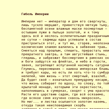
Гибель Империи 
Империи нет – император и дом его свергнуты, 

лишь тускло мерцают, приветствуя меткую тьму,
беспамятной осени влажные маски посмертные – 

остывшие лужи в пыльце золотой, и к тому 

здесь всё и неслось ослепительным праздничным
не сутки – седмицы едва успевали в состав 

пристроиться этот, и тут же, сгорев, неопозна
космическим хламом валились в забвение трав… 

Смеяться над прошлым, спешить, прирастать неи
превратного завтра… а там августейшая стынь, 

глядишь, и забрезжит бессмертием в римских ок
и боги зайдутся на флейтах, и небо в горсти, 

звеня, затрепещет испуганной насмерть сатурни
Глумись, пересмешник – наивна имперская блажь
и требует кары, но есть ли хоть что-то сумбур
нелепей, чем жизнь – этот смертный, взахлеб, 
Да будет своё – изначально премудрому кесарю,
что жизнь собирает по вдоху, по слову, по той
крылатой монаде, которыми эти окрестности, 

наполнившись в сумерках, сводят с ума красото
Расти его царствию садом, где всё осязаемо, 

где всякое семя изучено сквозь микроскоп… 

Но миг... и листва осыпается золотом наземь, 
откуда такая неисповедимая скорбь 

заплещет в саду? и опять эти маски посмертные