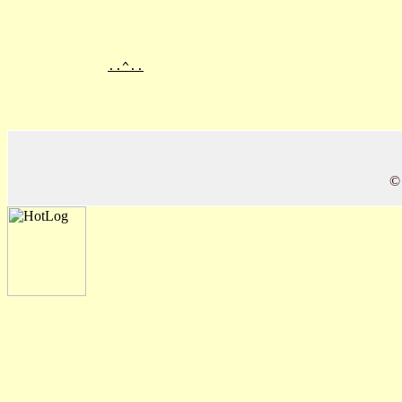
..^..
©