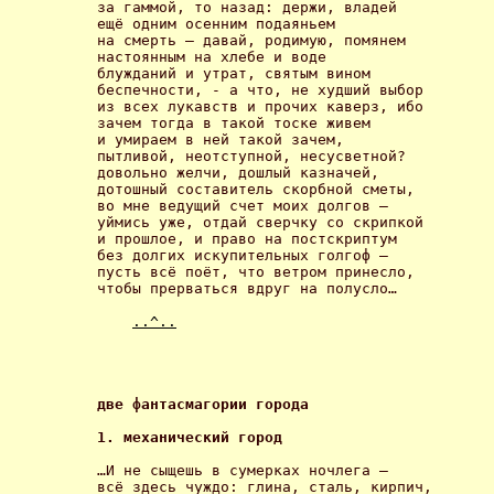
за гаммой, то назад: держи, владей 

ещё одним осенним подаяньем 

на смерть – давай, родимую, помянем 

настоянным на хлебе и воде 

блужданий и утрат, святым вином 

беспечности, - а что, не худший выбор 

из всех лукавств и прочих каверз, ибо 

зачем тогда в такой тоске живем 

и умираем в ней такой зачем, 

пытливой, неотступной, несусветной? 

довольно желчи, дошлый казначей, 

дотошный составитель скорбной сметы, 

во мне ведущий счет моих долгов – 

уймись уже, отдай сверчку со скрипкой 

и прошлое, и право на постскриптум 

без долгих искупительных голгоф – 

пусть всё поёт, что ветром принесло, 

чтобы прерваться вдруг на полусло… 

..^..
две фантасмагории города 
1. механический город 
…И не сыщешь в сумерках ночлега – 

всё здесь чуждо: глина, сталь, кирпич, 
