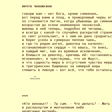
нечто чеховское 
говорю вам – нет бога, кроме сомнения… 

вот перед вами и плод, и прожорливый червь ег
но становится легче, когда убываешь до семени
возрастая до осени неимоверно чеховской. 

живешь в ней теперь, подробно её читаешь, 

и всегда с какой-то случайно раскрытой страни
но свет ускользает, и с ним не дано сроднитьс
и берег усеян в сумерках пеплом чаек… 

и где-то рядом ангел, девочка на качелях: 

останавливается сердце – то ввысь, то вниз… 

и каждый миг, как из времени исключение, 

и боишься за девочку, кричишь ей: «остановись
мгновение», и чувствуешь, что не Фауст, 

и что сущность мира в отсутствии чувства меры
в тригоринских башмаках за химерой веры 

спешить в пивную – вот всё, что тебе осталось
..^..
*** 
«Кто виноват? - Ты сам. - Что делать? - Жить 

в распахнутом и молчаливом небе 

нечёсаных ветвей»… 