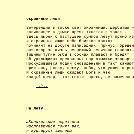
окраинные люди 
Вечереющий в тоске свет окраинный, щербатый –
залипающее в дымке время тянется в закат... 

Здесь пырей с пастушьей сумкой лезут прямо из
и окраинные люди небо близкое коптят – 

починяют на досуге палисадник, примус, бреден
разговор за жизнь неспешный величаво говорят…
Тишины тугие рыбы в соснах плавают и бредят 

об удильщиках прекрасных под отмашки звонаря.
Прохудившиеся лодки сновиденьям в такт качают
пристань, ряску, леску, небо, утонувшее в рек
И окраинные люди ожидают Бога к чаю 

каждый вечер – тот гостит здесь, не замеченны
..^..
На лету 
…Колокольные перезвоны 

изолгавшийся гонят век, 

и курсируют эшелоны 
