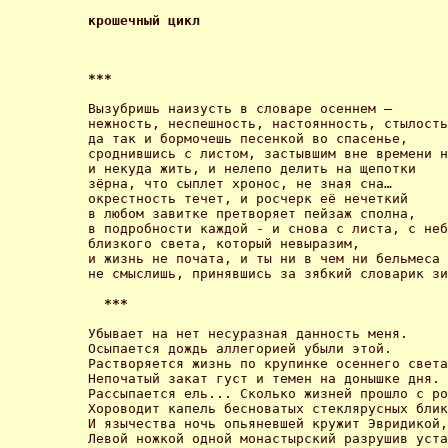
крошечный цикл 
*** 
Вызубришь наизусть в словаре осеннем – 

нежность, неспешность, настоянность, стылость
да так и бормочешь песенкой во спасенье, 

сроднившись с листом, застывшим вне времени н
и некуда жить, и нелепо делить на щепотки 

зёрна, что сыплет хронос, не зная сна… 

окрестность течет, и росчерк её нечеткий 

в любом завитке претворяет пейзаж сполна, 

в подробности каждой - и снова с листа, с неб
близкого света, который невыразим, 

и жизнь не почата, и ты ни в чем ни бельмеса 

не смыслишь, принявшись за зябкий словарик зи
 *** 
Убывает на нет несуразная данность меня. 

Осыпается дождь аллегорией убыли этой. 

Растворяется жизнь по крупинке осеннего света
Непочатый закат густ и темен на донышке дня. 

Рассыпается ель... Сколько жизней прошло с ро
Хороводит капель бесноватых стеклярусных блик
И язычества ночь опьяневшей кружит Эвридикой,
Левой ножкой одной монастырский разрушив уста