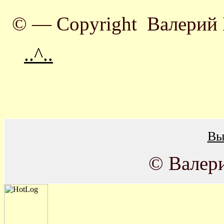
© — Copyright Валерий 
..^..
Вы
© Валер