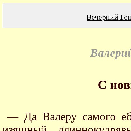
Вечерний Го
Валери
С нов
— Да Валеру самого еб
изящный длиннокудряв