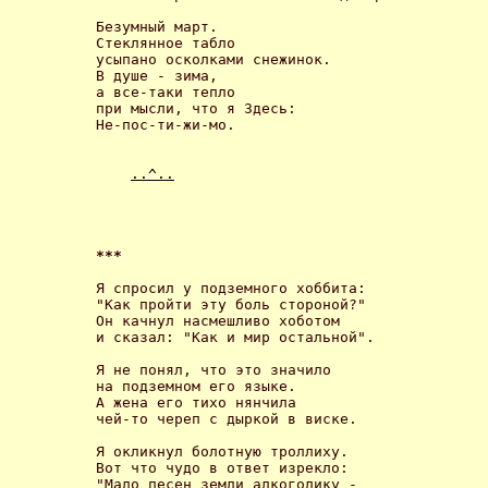
Безумный март.

Стеклянное табло

усыпано осколками снежинок.

В душе - зима,

а все-таки тепло

при мысли, что я Здесь:

Не-пос-ти-жи-мо.

..^..
*** 
Я спросил у подземного хоббита:

"Как пройти эту боль стороной?"

Он качнул насмешливо хоботом

и сказал: "Как и мир остальной". 

Я не понял, что это значило

на подземном его языке.

А жена его тихо нянчила

чей-то череп с дыркой в виске. 

Я окликнул болотную троллиху.

Вот что чудо в ответ изрекло:

"Мало песен земли алкоголику -
