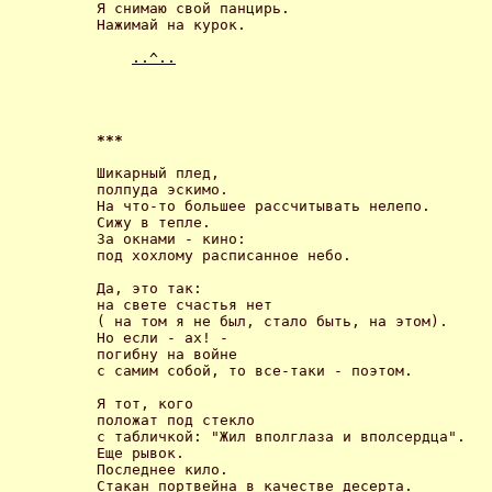
Я снимаю свой панцирь.

Нажимай на курок. 

..^..
*** 
Шикарный плед,

полпуда эскимо.

На что-то большее рассчитывать нелепо.

Сижу в тепле.

За окнами - кино:

под хохлому расписанное небо. 

Да, это так:

на свете счастья нет

( на том я не был, стало быть, на этом).

Но если - ах! -

погибну на войне

с самим собой, то все-таки - поэтом. 

Я тот, кого

положат под стекло

с табличкой: "Жил вполглаза и вполсердца".

Еще рывок.

Последнее кило.

Стакан портвейна в качестве десерта. 
