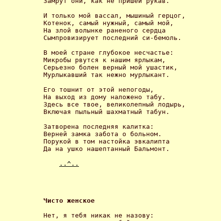
Замрут они, как не пришей рукав. 

И только мой вассал, мышиный герцог,

Котенок, самый нужный, самый мой,

На злой волынке раненого сердца

Сымпровизирует последний си-бемоль. 

В моей стране глубокое несчастье:

Микробы рвутся к нашим ярлыкам,

Серьезно болен верный мой ушастик,

Мурлыкавший так нежно мурлыкант. 

Его тошнит от этой непогоды,

На выход из дому наложено табу.

Здесь все твое, великолепный лодырь,

Включая пыльный шахматный табун. 

Затворена последняя калитка:

Верней замка забота о больном.

Порукой в том настойка эвкалипта

Да на ушко нашептанный Бальмонт. 

..^..
Чисто женское 
Нет, я тебя никак не назову:
