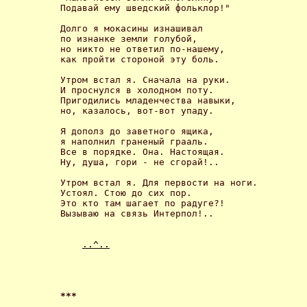
Подавай ему шведский фольклор!" 

Долго я мокасины изнашивал

по изнанке земли голубой,

но никто не ответил по-нашему,

как пройти стороной эту боль. 

Утром встал я. Сначала на руки.

И проснулся в холодном поту.

Пригодились младенчества навыки,

но, казалось, вот-вот упаду. 

Я дополз до заветного ящика,

я наполнил граненый грааль.

Все в порядке. Она. Настоящая.

Ну, душа, гори - не сгорай!.. 

Утром встал я. Для первости на ноги.

Устоял. Стою до сих пор.

Это кто там шагает по радуге?!

Вызываю на связь Интерпол!..

..^..
*** 