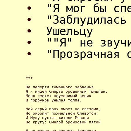
•
"Я мог бы сп
•
"Заблудилась
•
Ушельцу
•
""Я" не звуч
•
"Прозрачная 
*** 
На паперти туманного забвенья

Я - нищей Смерти брошенный тюльпан.

Меня сметет неумолимый веник

И горбунов унылая толпа. 

Мой серый прах омоет не слезами,

Но окропит похмельной блевотой.

И Музу пустят жители Рязани

По кругу: Смелой бронзовой пятой 

Я не шагну на зависть Ахиллесу.
