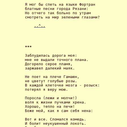
Я мог бы спеть на языке Фортран

блатные песни города Рязани:

Но отчего так больно по утрам

смотреть на мир зелеными глазами? 

..^..
*** 
Заблудилась дорога моя:

мне не выдали точного плана.

Догорело серое пламя,

заржавел далекий маяк. 

Не поет на плече Гамаюн,

не цветут голубые розы.

В каждой клеточке мозга - розыск:

потерял я веру мою. 

Поросла (лежи и молчи!)

воля к жизни пучками хрена.

Хорошо, тепло на печи!

Боже мой, как я сам себя нена: 

Вот и все. Сломался комедь.

И болит неукушенный локоть.
