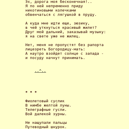
Эх, дорога моя бесконечная!..

Я по ней непременно приду

никотиновыми колечками

обвенчаться с лягушкой в пруду. 

А куда мне идти еще, зюзику,

в чей уткнуться красивый жилет?

Друг мой дальний, заказывай музыку:

я на свете уже не жилец. 

Нет, меня не пропустят без рапорта

лицезреть Богородицу-мать:

А наутро взойдет солнце с запада -

и посуду начнут принимать.

..^..
* * * 
Фиолетовый суслик

В нимбе желтой луны.

Телеграфные гусли.

Вой далекой зурны. 

Не нащупали пальцы

Путеводный шнурок.
