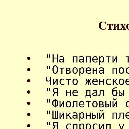
Стих
•
"На паперти 
•
"Отворена по
•
Чисто женско
•
"Я не дал бы
•
"Фиолетовый 
•
"Шикарный пл
•
"Я спросил у