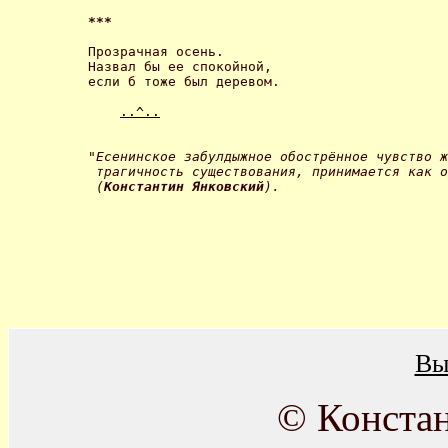
*** 
Прозрачная осень.

Назвал бы ее спокойной,

если б тоже был деревом. 

..^..
"Есенинское забулдыжное обострённое чувство ж
 трагичность существования, принимается как о
 (
Константин Янковский
). 
Вы
© Конста