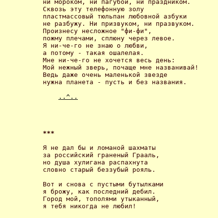
ни мороком, ни пагубой, ни праздником.

Сквозь эту телефонную золу

пластмассовый тюльпан любовной азбуки

не разбужу. Ни призвуком, ни празвуком.

Произнесу несложное "фи-фи",

пожму плечами, сплюну через левое.

Я ни-че-го не знаю о любви,

а потому - такая ошалелая.

Мне ни-че-го не хочется весь день:

Мой нежный зверь, почаще мне названивай!

Ведь даже очень маленькой звезде

нужна планета - пусть и без названия. 

..^..
*** 
Я не дал бы и ломаной шахматы

за российский граненый Грааль,

но душа хулигана распахнута

словно старый беззубый рояль. 

Вот и снова с пустыми бутылками

я брожу, как последний дебил.

Город мой, тополями утыканный,

я тебя никогда не любил! 
