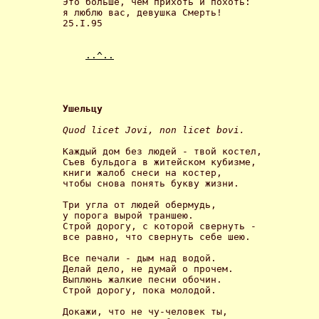
Это больше, чем прихоть и похоть:

я люблю вас, девушка Смерть!

25.I.95

..^..
Ушельцу 
Quod licet Jovi, non licet bovi. 
Каждый дом без людей - твой костел,

Съев бульдога в житейском кубизме,

книги жалоб снеси на костер,

чтобы снова понять букву жизни. 

Три угла от людей обермудь,

у порога вырой траншею.

Строй дорогу, с которой свернуть -

все равно, что свернуть себе шею. 

Все печали - дым над водой.

Делай дело, не думай о прочем.

Выплюнь жалкие песни обочин.

Строй дорогу, пока молодой. 

Докажи, что не чу-человек ты,
