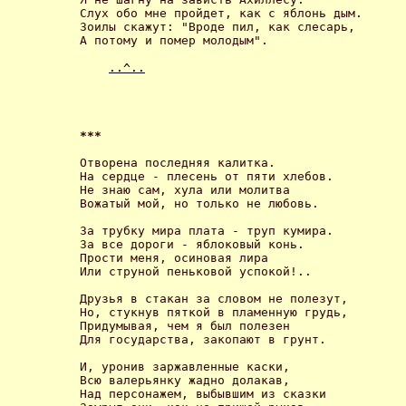
Слух обо мне пройдет, как с яблонь дым.

Зоилы скажут: "Вроде пил, как слесарь,

А потому и помер молодым". 

..^..
*** 
Отворена последняя калитка.

На сердце - плесень от пяти хлебов.

Не знаю сам, хула или молитва

Вожатый мой, но только не любовь. 

За трубку мира плата - труп кумира.

За все дороги - яблоковый конь.

Прости меня, осиновая лира

Или струной пеньковой успокой!.. 

Друзья в стакан за словом не полезут,

Но, стукнув пяткой в пламенную грудь,

Придумывая, чем я был полезен

Для государства, закопают в грунт. 

И, уронив заржавленные каски,

Всю валерьянку жадно долакав,

Над персонажем, выбывшим из сказки
