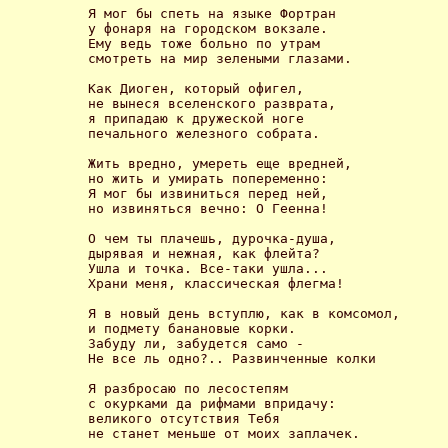
Я мог бы спеть на языке Фортран

у фонаря на городском вокзале.

Ему ведь тоже больно по утрам

смотреть на мир зелеными глазами. 

Как Диоген, который офигел,

не вынеся вселенского разврата,

я припадаю к дружеской ноге

печального железного собрата. 

Жить вредно, умереть еще вредней,

но жить и умирать попеременно:

Я мог бы извиниться перед ней,

но извиняться вечно: О Геенна! 

О чем ты плачешь, дурочка-душа,

дырявая и нежная, как флейта?

Ушла и точка. Все-таки ушла...

Храни меня, классическая флегма! 

Я в новый день вступлю, как в комсомол,

и подмету банановые корки.

Забуду ли, забудется само -

Не все ль одно?.. Развинченные колки 

Я разбросаю по лесостепям

с окурками да рифмами впридачу:

великого отсутствия Тебя

не станет меньше от моих заплачек. 
