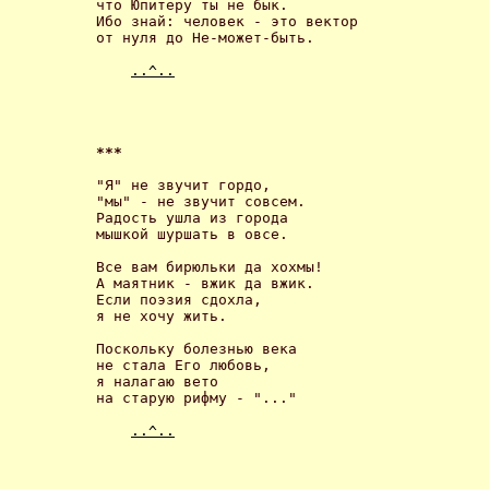
что Юпитеру ты не бык.

Ибо знай: человек - это вектор

от нуля до Не-может-быть. 

..^..
*** 
"Я" не звучит гордо,

"мы" - не звучит совсем.

Радость ушла из города

мышкой шуршать в овсе. 

Все вам бирюльки да хохмы!

А маятник - вжик да вжик.

Если поэзия сдохла,

я не хочу жить. 

Поскольку болезнью века

не стала Его любовь,

я налагаю вето

на старую рифму - "..." 

..^..