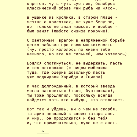
опрятен, чуть-чуть суетлив, белобров -

классический образ «ни рыба ни мясо», 

в ушанке из кролика, в старом плаще -

мечтал о красотках, не хуже Белуччи,

вот только не знал языков, и вообще -

был занят (любого сизифа покруче). 

С фантомным  врагом в напряженной борьбе

легко забывал про свою мягкотелость

(ну, просто кололось по жизни тебе

немного, но все же сильней, чем хотелось). 

Боялся споткнуться, не выдержать, пасть

и шел осторожно (с лицом имбецила

туда, где ощерив довольную пасть

уже поджидали Харибда и Сцилла). 

И час долгожданный, в который звезда

могла загореться (твоя, бунтовская),

ты тоже прошляпил, поскольку всегда

найдется хоть кто-нибудь, кто отвлекает. 

Вот так и уйдешь, ни о чем не скорбя,

татарин незваный в своем татарстане.

А мир.. он продолжится и без тебя

и, что примечательно, хуже не станет. 

..^..