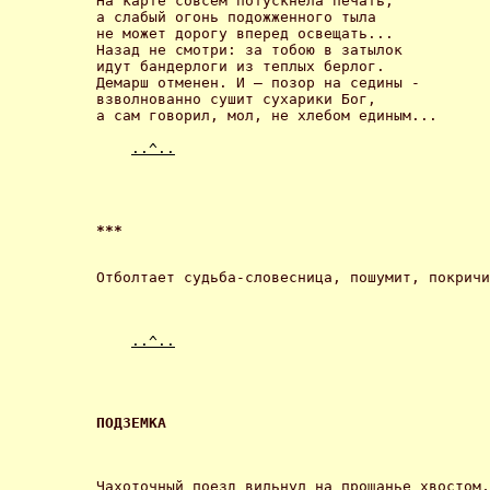
На карте совсем потускнела печать,

а слабый огонь подожженного тыла

не может дорогу вперед освещать...

Назад не смотри: за тобою в затылок

идут бандерлоги из теплых берлог.

Демарш отменен. И – позор на седины -   

взволнованно сушит сухарики Бог,

а сам говорил, мол, не хлебом единым... 

..^..
*** 
Отболтает судьба-словесница, пошумит, покричи
..^..
ПОДЗЕМКА 
Чахоточный поезд вильнул на прощанье хвостом,
