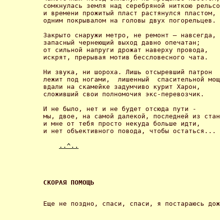
сомкнулась земля над серебряной ниткою рельсо
и времени прожитый пласт растянулся пластом,

одним покрывалом на головы двух погорельцев. 

Закрыто снаружи метро, не ремонт – навсегда,

запасный чернеющий выход давно опечатан;

от сильной напруги дрожат наверху провода,

искрят, прерывая мотив бессловесного чата. 

Ни звука, ни шороха. Лишь отсыревший патрон 

лежит под ногами,  лишенный  спасительной мощ
вдали на скамейке задумчиво курит Харон,

сложивший свои полномочия экс-перевозчик. 

И не было, нет и не будет отсюда пути -

мы, двое, на самой далекой, последней из стан
и мне от тебя просто некуда больше идти,

и нет объективного повода, чтобы остаться... 

..^..
СКОРАЯ ПОМОЩЬ 
Еще не поздно, спаси, спаси, я постараюсь дож