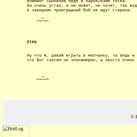
внимает сыновней беде в пароксизме тоски.

Он очень устал, и не может, не хочет, так вод
в заведомо проигрышный бой не идут старики. 

..^..
УТРО 
Ну что ж, давай играть в молчанку, ты ведь и 
..^..
© 