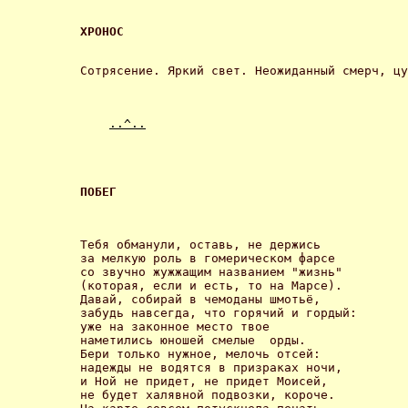
ХРОНОС 
Сотрясение. Яркий свет. Неожиданный смерч, ц
..^..
ПОБЕГ 
Тебя обманули, оставь, не держись

за мелкую роль в гомерическом фарсе

со звучно жужжащим названием "жизнь"

(которая, если и есть, то на Марсе).

Давай, собирай в чемоданы шмотьё,

забудь навсегда, что горячий и гордый:

уже на законное место твое

наметились юношей смелые  орды.

Бери только нужное, мелочь отсей:

надежды не водятся в призраках ночи,

и Ной не придет, не придет Моисей,

не будет халявной подвозки, короче.
