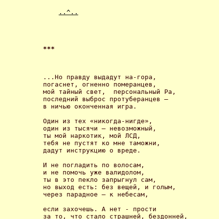
..^..
*** 
...Но правду выдадут на-гора, 

погаснет, огненно померанцев, 

мой тайный свет,  персональный Ра, 

последний выброс протуберанцев – 

в ничью оконченная игра. 

Один из тех «никогда-нигде», 

один из тысячи – невозможный, 

ты мой наркотик, мой ЛСД, 

тебя не пустят ко мне таможни, 

дадут инструкцию о вреде. 

И не погладить по волосам, 

и не помочь уже валидолом, 

ты в это пекло запрыгнул сам, 

но выход есть: без вещей, и голым, 

через парадное – к небесам, 

если захочешь. А нет - прости 

за то, что стало страшней, бездонней, 
