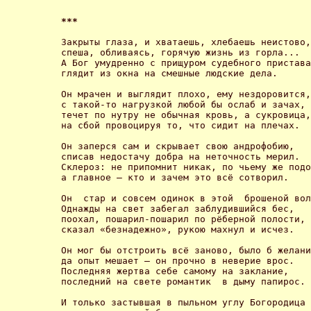
*** 
Закрыты глаза, и хватаешь, хлебаешь неистово,

спеша, обливаясь, горячую жизнь из горла...

А Бог умудренно с прищуром судебного пристава

глядит из окна на смешные людские дела. 

Он мрачен и выглядит плохо, ему нездоровится,

с такой-то нагрузкой любой бы ослаб и зачах,

течет по нутру не обычная кровь, а сукровица,

на сбой провоцируя то, что сидит на плечах. 

Он заперся сам и скрывает свою андрофобию,

списав недостачу добра на неточность мерил. 

Склероз: не припомнит никак, по чьему же подо
а главное – кто и зачем это всё сотворил. 

Он  стар и совсем одинок в этой  брошеной вол
Однажды на свет забегал заблудившийся бес,

поохал, пошарил-пошарил по рёберной полости,

сказал «безнадежно», рукою махнул и исчез. 

Он мог бы отстроить всё заново, было б желани
да опыт мешает – он прочно в неверие врос.

Последняя жертва себе самому на заклание,

последний на свете романтик  в дыму папирос. 

И только застывшая в пыльном углу Богородица
