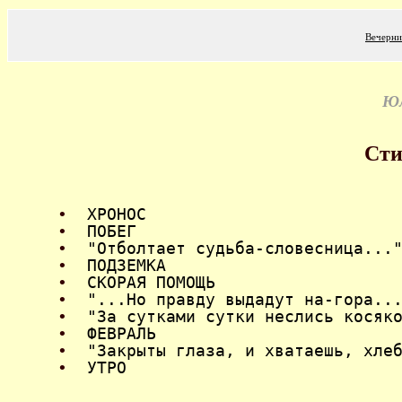
Вечерни
Юл
Сти
•
ХРОНОС
•
ПОБЕГ
•
"Отболтает судьба-словесница...
•
ПОДЗЕМКА
•
СКОРАЯ ПОМОЩЬ
•
"...Но правду выдадут на-гора..
•
"За сутками сутки неслись косяк
•
ФЕВРАЛЬ
•
"Закрыты глаза, и хватаешь, хле
•
УТРО