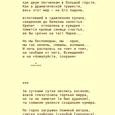
как двум песчинкам в большой горсти. 

Как в драматической травести, 

весь этот мир – на Его ладони, 

вспотевшей в сдавленном кулаке, 

сведенном до белизны запястья. 

Хрипит - отловлена в кувырке -  

плюется кровью синица счастья, 

ее бы срочно на тест Пирке... 

Но мы беспомощны, мы - одни, 

мы так нелепы, смешны, излишни... 

И ночь распалась на «не» и «ни», 

на «избави от него, Всевышний» 

и на «пожалуйста, сохрани» 

..^..
*** 
За сутками сутки неслись косяком,

вовсю слезоточила терпкая мирра,

но ты не заметил (и был дураком),

ты слишком увлекся созданьем кумира. 

По горло загружен поимкой ветров,

слегка озабочен (судьбой Гондураса),
