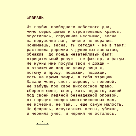
ФЕВРАЛЬ 
Из глубин прободного небесного дна,

мимо серых домов и строительных кранов,

опустилась, спружинив неслышно, весна

на подушечки лап, ничего не поранив.

Понимаешь, весна, ты сегодня - не в такт;

растопила дорожки к душевным заплатам,

обнажив  до конца незатейливый факт:

отрицательный резус – не фактор, а фатум.

Не нужны мне посулы твои и дожди -

в отражении вод не увижу лица я,

потому и прошу: подожди, подожди,

хоть на время замри, я тебя отрицаю.

Завали меня, снег, хорошо, с головой,

не забудь про свое високосное право,

сбереги меня, снег, хоть недолго, живой

под своей ледяной безнадежной оправой,

от горящих следов многочисленных жал,

не исчезни, не тай... еще самую малость.

Но февраль, испугавшись весны, убежал,

и чернила унес, и чернил не осталось. 

..^..