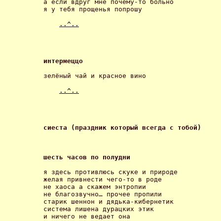
а если вдруг мне почему-то больно

я у тебя прощенья попрошу 

..^..
интермеццо 
зелёный чай и красное вино 

..^..
сиеста (праздник который всегда с тобой) 
шесть часов по полудни 
я здесь противлюсь скуке и природе

желая привнести чего-то в роде

не хаоса а скажем энтропии

не благозвучно… прочее пропили

старик шеннон и дядька-кибернетик

система лишена дурацких этик

и ничего не ведает она
