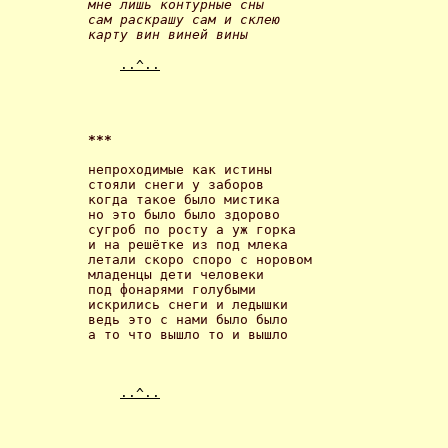
мне лишь контурные сны

сам раскрашу сам и склею

карту вин виней вины 
..^..
*** 
непроходимые как истины

стояли снеги у заборов

когда такое было мистика

но это было было здорово

сугроб по росту а уж горка

и на решётке из под млека

летали скоро споро с норовом

младенцы дети человеки

под фонарями голубыми

искрились снеги и ледышки

ведь это с нами было было

а то что вышло то и вышло 
..^..