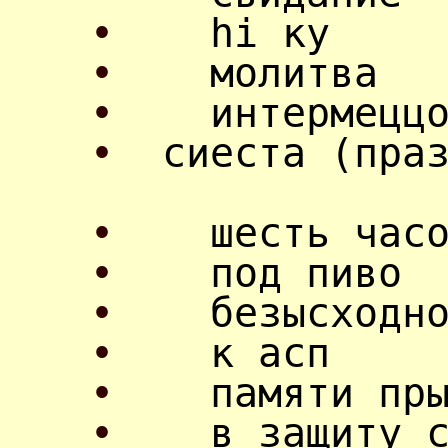
•
hi ку
•
молитва
•
интермецц
•
сиеста (пра
•
шесть часо
•
под пиво
•
безысходно
•
к асп
•
памяти прыг
•
в защиту с