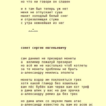
но что ни говори он славен 

и я там был теперь уж нет

меня не отпускает суша

манит холодный белый снег

и отрезвляющая стужа

с утра нежнейшая из нег 

..^..
сонет сергею евгеньевичу 
сам даниил не презирал монеты

а  велимир пожалуй презирал

но всё же не настолько чтоб котлеты

за те монеты зроблены не брать

а-александру мнились эполеты 

монеты вздор им поклоняться грех

хотя какой гламур без кошелька

вам пёс бубён вам черви вам кот треф

а дама шпик у вас на дне зрачка

а-александру ремиз да без трех 

но дама шпик со звуком пшик атас 

а-александр известно ль вам из асов ас 
