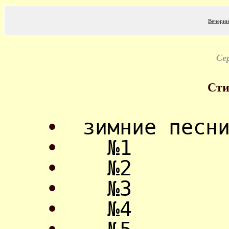
Вечерни
Се
Сти
•
зимние песн
•
№1
•
№2
•
№3
•
№4