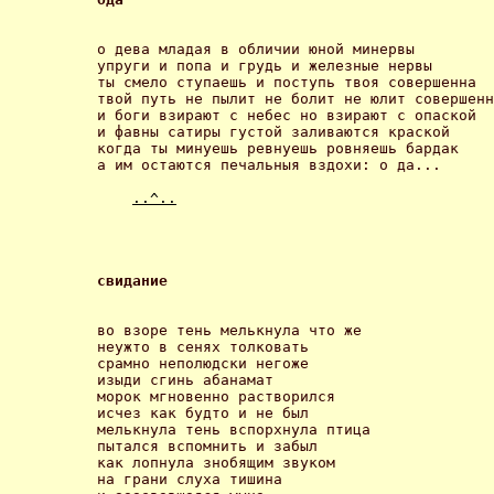
о дева младая в обличии юной минервы

упруги и попа и грудь и железные нервы

ты смело ступаешь и поступь твоя совершенна

твой путь не пылит не болит не юлит совершенн
и боги взирают с небес но взирают с опаской

и фавны сатиры густой заливаются краской

когда ты минуешь ревнуешь ровняешь бардак

а им остаются печальныя вздохи: о да... 

..^..
свидание 
во взоре тень мелькнула что же

неужто в сенях толковать

срамно неполюдски негоже

изыди сгинь абанамат

морок мгновенно растворился

исчез как будто и не был

мелькнула тень вспорхнула птица

пытался вспомнить и забыл

как лопнула знобящим звуком

на грани слуха тишина
