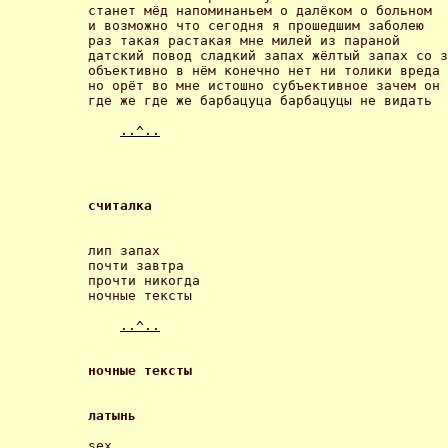
станет мёд напоминаньем о далёком о больном

и возможно что сегодня я прошедшим заболею

раз такая растакая мне милей из параной

датский повод сладкий запах жёлтый запах со з
объективно в нём конечно нет ни толики вреда

но орёт во мне истошно субъективное зачем он

где же где же барбацуца барбацуцы не видать 

..^..
считалка 
лип запах

почти завтра

прочти никогда

ночные тексты 

..^..
ночные тексты 
латынь 
sex
