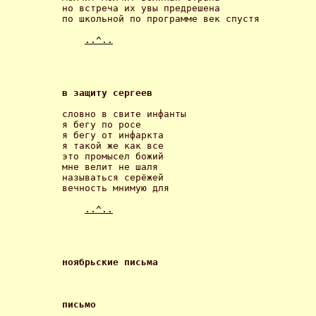
но встреча их увы предрешена

по школьной по программе век спустя 

..^..
в защиту сергеев 
словно в свите инфанты

я бегу по росе

я бегу от инфаркта

я такой же как все

это промысел божий

мне велит не шаля

называться серёжей

вечность мнимую для 

..^..
ноябрьские письма 
письмо 