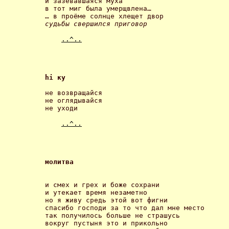
и зазевавшаяся муха

в тот миг была умерщвлена… 

судьбы свершился приговор
..^..
hi ку 
не возвращайся

не оглядывайся

не уходи 

..^..
молитва 
и смех и грех и боже сохрани

и утекает время незаметно

но я живу средь этой вот фигни

спасибо господи за то что дал мне место

так получилось больше не страшусь

вокруг пустыня это и прикольно
