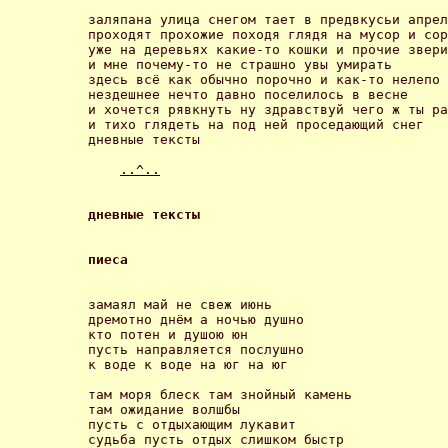
заляпана улица снегом тает в предвкусьи апрел
проходят прохожие походя глядя на мусор и сор

уже на деревьях какие-то кошки и прочие звери

и мне почему-то не страшно увы умирать

здесь всё как обычно порочно и как-то нелепо

нездешнее нечто давно поселилось в весне

и хочется рявкнуть ну здравствуй чего ж ты ра
и тихо глядеть на под ней проседающий снег

дневные тексты 

..^..
дневные тексты 
пиеса 
замаял май не свеж июнь

дремотно днём а ночью душно

кто потен и душою юн

пусть направляется послушно

к воде к воде на юг на юг 

там моря блеск там знойный камень

там ожидание волшбы

пусть с отдыхающим лукавит

судьба пусть отдых слишком быстр
