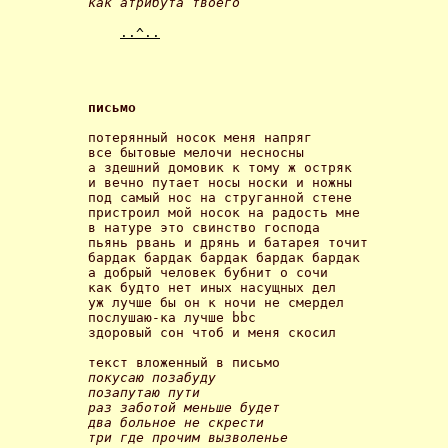
как атрибута твоего 
..^..
письмо 
потерянный носок меня напряг

все бытовые мелочи несносны

а здешний домовик к тому ж остряк

и вечно путает носы носки и ножны

под самый нос на струганной стене

пристроил мой носок на радость мне

в натуре это свинство господа

пьянь рвань и дрянь и батарея точит

бардак бардак бардак бардак бардак

а добрый человек бубнит о сочи

как будто нет иных насущных дел

уж лучше бы он к ночи не смердел

послушаю-ка лучше bbc

здоровый сон чтоб и меня скосил 

покусаю позабуду

позапутаю пути

раз заботой меньше будет

два больное не скрести

три где прочим вызволенье
