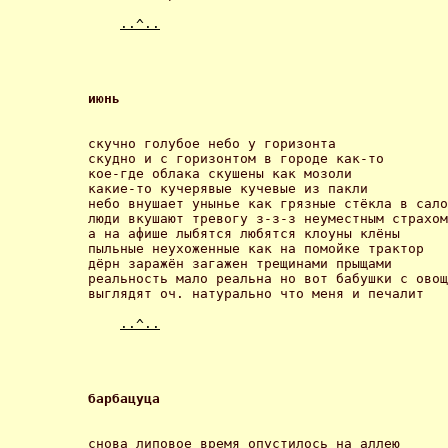
..^..
июнь 
скучно голубое небо у горизонта

скудно и с горизонтом в городе как-то

кое-где облака скушены как мозоли

какие-то кучерявые кучевые из пакли

небо внушает унынье как грязные стёкла в сало
люди вкушают тревогу з-з-з неуместным страхом

а на афише лыбятся любятся клоуны клёны

пыльные неухоженные как на помойке трактор

дёрн заражён загажен трещинами прыщами

реальность мало реальна но вот бабушки с овощ
выглядят оч. натурально что меня и печалит 

..^..
барбацуца 
снова липовое время опустилось на аллею
