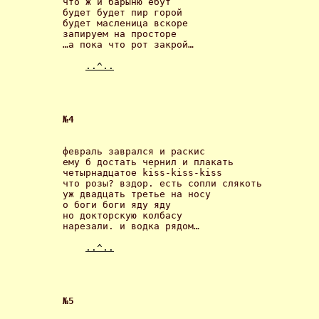
что ж и барыню ебут

будет будет пир горой

будет масленица вскоре

запируем на просторе

…а пока что рот закрой… 

..^..
№4 
февраль заврался и раскис

ему б достать чернил и плакать

четырнадцатое kiss-kiss-kiss

что розы? вздор. есть сопли слякоть

уж двадцать третье на носу

о боги боги яду яду

но докторскую колбасу

нарезали. и водка рядом… 

..^..
№5 