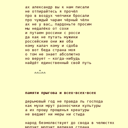
ах александр вы к нам писали

не отпирайтесь я прочёл

про в воздух чепчики бросали

про чуждый чарам чёрный чёлн

ах не у вас… пардоньте просим

мы недалёко от сохи

и путаем россини с росси

да как не путать мужики

россейские они же оба

кому калач кому и сдоба

но вот беда страна моя

о том не знает абсолютно

но верует – когда-нибудь

найдёт единственный свой путь 

..^..
памяти прыгова и всех-всех-всех 
дерьмовый год не правда ль господа

как мухи мрут разносчики культуры

а их прошу прощенья креатуры

не ведают ни меры ни стыда 

народ безмолвствует до свода в челюстях

молчит молчит великая страна
