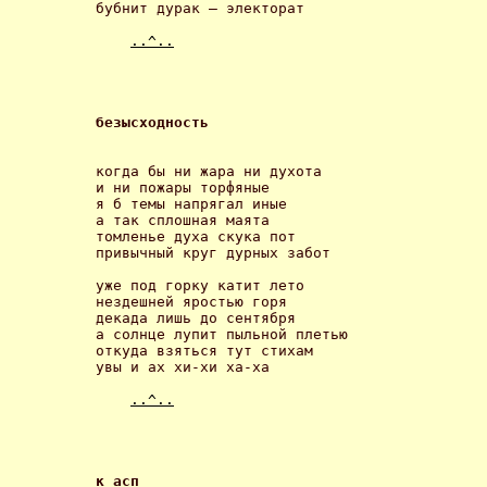
бубнит дурак – электорат 

..^..
безысходность 
когда бы ни жара ни духота

и ни пожары торфяные

я б темы напрягал иные

а так сплошная маята

томленье духа скука пот

привычный круг дурных забот 

уже под горку катит лето

нездешней яростью горя

декада лишь до сентября

а солнце лупит пыльной плетью

откуда взяться тут стихам

увы и ах хи-хи ха-ха 

..^..
к асп 