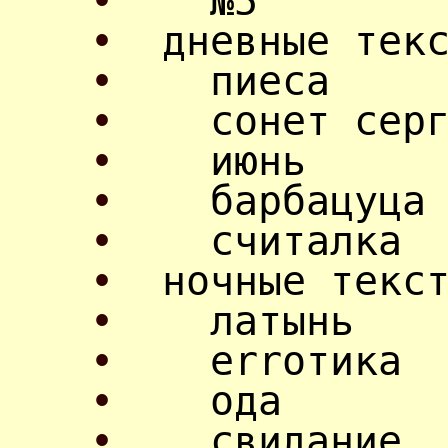
•
№5
•
дневные тек
•
пиеса
•
сонет серге
•
июнь
•
барбацуца
•
считалка
•
ночные текс
•
латынь
•
errотика
•
ода
•
свидание