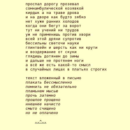
проспал дорогу прозевал 

сомнамбулической козявкой

кирдык а на траве дрова

и на дворе как будто зябко

нет хуже ранних холодов

когда они бегут за ворот

тут ни учений ни трудов

уж не применишь против хвори

всей этой дряни супротив

бессильны светочи науки

глинтвейн и шерсть как ни крути 

и воздержание от скуки

глядишь дотянем до зимы

и дальше не протянем ноги

а всё же есть какой-то смысл

в случайных лицах в платьях строгих 

плакать бессмысленно

помнить не обязательно

пламьнем мысью

прочь затемно

прошлое прощено

ннешнее начисто

смыто счищено

но не оплачено 
..^..