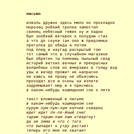
письмо 
изволь дружок здесь мило но прохладно

морозец робкий тропки замостил

свинец небесный тяжек ну и ладно

был знобкий ветерок к полудню стих

а что до скуки так оно ж предзимье

прогулка до обеда а потом

под плед и наугад раскрытый том

тот самый что в случайном магазине

был обретен ты помнишь пыльный свод

историй ветхих вечных и прекрасных

волшебных слов но вмерзших в толщу вод

увы и вечер прожит не напрасно

не каюсь не прошу не объяснюсь

проходит все и осень на излете

задремывает мир и я приснюсь

в каком-нибудь кошмарном сне о лете 

в каком-нибудь кошмарном сне

пурум пум-пум-пум колчев скверно

идет идет ля-ля-йный снег

тарам тарам-пам пам отвергнут

да не зима и что с того

что выпадет к утру растает

теперь его мне не хватает
