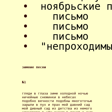
•
ноябрьские 
•
письмо
•
письмо
•
письмо
•
"непроходим
зимние песни 
№1 
гляди в глаза зиме холодной ночью

ничейные снежинки в небесах

подобно вечности подобны многоточью

зарыли в пух и прах мой давний сад

мой дивный сад из детства из немого
