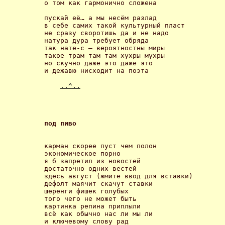
о том как гармонично сложена 

пускай её… а мы несём разлад

в себе самих такой культурный пласт

не сразу своротишь да и не надо

натура дура требует обряда

так нате-с – вероятностны миры

такое трам-там-там хухры-мухры

но скучно даже это даже это

и дежавю нисходит на поэта 

..^..
под пиво 
карман скорее пуст чем полон

экономическое порно 

я б запретил из новостей

достаточно одних вестей

здесь август (жмите ввод для вставки)

дефолт маячит скачут ставки

шеренги фишек голубых

того чего не может быть

картинка репина приплыли

всё как обычно нас ли мы ли

и ключевому слову рад
