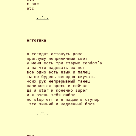
с экс

etc 

..^..
errотика 
я сегодня останусь дома

приглушу неприличный свет

у меня есть три старых condom’а

а на что надевать их нет

всё одно есть язык и палец

ты не будешь сегодня скучать

моих рук непрерывный танец

начинается здесь и сейчас

да я star и конечно super

и я очень тебя люблю

но stop err и я падаю в ступор

…это зимний и медленный блюз… 

..^..
ода 