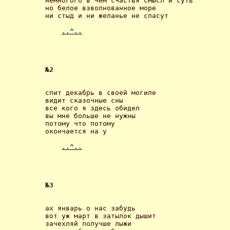
немногого в чём счастья смысл и суть

но белое взволнованное море

ни стыд и ни желанье не спасут 

..^..
№2 
спит декабрь в своей могиле

видит сказочные сны

все кого я здесь обидел

вы мне больше не нужны

потому что потому

окончается на у 

..^..
№3 
ах январь о нас забудь

вот уж март в затылок дышит

зачехляй получше лыжи
