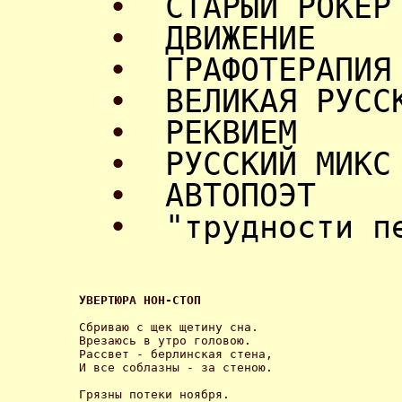
•
СТАРЫЙ РОКЕР
•
ДВИЖЕНИЕ
•
ГРАФОТЕРАПИЯ
•
ВЕЛИКАЯ РУСС
•
РЕКВИЕМ
•
РУССКИЙ МИКС
•
АВТОПОЭТ
•
"трудности п
УВЕРТЮРА НОН-СТОП 
Сбриваю с щек щетину сна.

Врезаюсь в утро головою.

Рассвет - берлинская стена,

И все соблазны - за стеною. 

Грязны потеки ноября.
