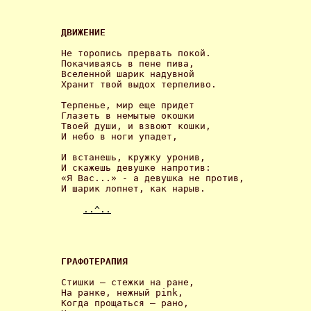
ДВИЖЕНИЕ 
Не торопись прервать покой.

Покачиваясь в пене пива,

Вселенной шарик надувной

Хранит твой выдох терпеливо. 

Терпенье, мир еще придет

Глазеть в немытые окошки

Твоей души, и взвоют кошки,

И небо в ноги упадет, 

И встанешь, кружку уронив,

И скажешь девушке напротив:

«Я Вас...» - а девушка не против,

И шарик лопнет, как нарыв. 

..^..
ГРАФОТЕРАПИЯ 
Стишки – стежки на ране,

На ранке, нежный pink,

Когда прощаться – рано,
