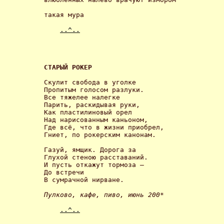
такая мура 

..^..
СТАРЫЙ РОКЕР 
Скулит свобода в уголке

Пропитым голосом разлуки.

Все тяжелее налегке

Парить, раскидывая руки,

Как пластилиновый орел

Над нарисованным каньоном,

Где всё, что в жизни приобрел,

Гниет, по рокерским канонам. 

Газуй, ямщик. Дорога за

Глухой стеною расставаний.

И пусть откажут тормоза –

До встречи

В сумрачной нирване. 

Пулково, кафе, пиво, июнь 200* 
..^..