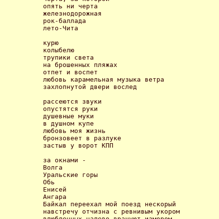
опять ни черта

железнодорожная

рок-баллада

лето-Чита 

курю

колыбелю

трупики света

на брошенных пляжах

отпет и воспет

любовь карамельная музыка ветра

захлопнутой двери вослед 

рассеются звуки

опустятся руки

душевные муки

в душном купе

любовь моя жизнь

бронзовеет в разлуке

застыв у ворот КПП 

за окнами -

Волга

Уральские горы

Обь

Енисей

Ангара

Байкал переехал мой поезд нескорый

навстречу отчизна с ревнивым укором

влюбленных налево врачуют измором 
