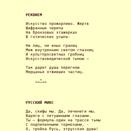
РЕКВИЕМ 
Искусство прожорливо. Жертв

Шафранные черепа

На бронзовых этажерках

В готических усыпа- 

Ни лиц, ни иных границ

Меж внутренним светом глазниц

И культпросветных гробниц

Искусствоведической тьмою – 

Так дарит душа перегною

Мерцанье отживших частиц. 

..^..
РУССКИЙ МИКС 
Да, скифы мы. Да, печенеги мы.

Варяги с петушиными глазами.

Ты – формула-один на трассе тьмы

С подпиленными тормозами, -

О, тройка Русь, этрусская душа!
