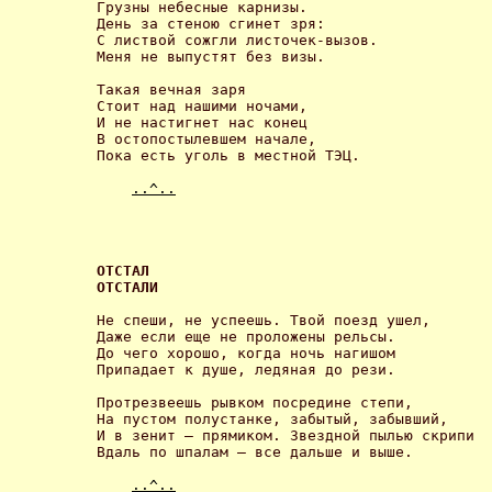
Грузны небесные карнизы.

День за стеною сгинет зря:

С листвой сожгли листочек-вызов.

Меня не выпустят без визы. 

Такая вечная заря

Стоит над нашими ночами,

И не настигнет нас конец

В остопостылевшем начале,

Пока есть уголь в местной ТЭЦ. 

..^..
ОТСТАЛ

ОТСТАЛИ 
Не спеши, не успеешь. Твой поезд ушел,

Даже если еще не проложены рельсы.

До чего хорошо, когда ночь нагишом

Припадает к душе, ледяная до рези. 

Протрезвеешь рывком посредине степи,

На пустом полустанке, забытый, забывший,

И в зенит – прямиком. Звездной пылью скрипи

Вдаль по шпалам – все дальше и выше. 

..^..