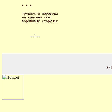
* * * 
трудности перевода

на красный свет

ворчливых старушек 
..^..
© 