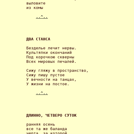
выловите

из комы 

..^..
ДВА СТАНСА 
Безделье лечит нервы.

Культяпки окончаний

Под корочкою скверны

Всех мировых печалей. 

Сижу гляжу в пространство,

Сижу пишу пустое

У вечности на танцах,

У жизни на постое. 

..^..
ДЛИННО, ЧЕТВЕРО СУТОК 
ранняя осень

все та же баланда

черта, за которой
