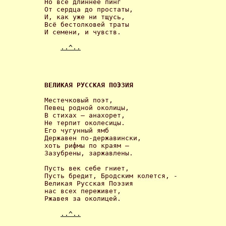
Но все длиннее пинг

От сердца до простаты,

И, как уже ни тщусь,

Всё бестолковей траты

И семени, и чувств. 

..^..
ВЕЛИКАЯ РУССКАЯ ПОЭЗИЯ 
Местечковый поэт,

Певец родной околицы,

В стихах – анахорет,

Не терпит околесицы.

Его чугунный ямб

Державен по-державински,

хоть рифмы по краям –

Зазубрены, заржавлены. 

Пусть век себе гниет,

Пусть бредит, Бродским колется, -

Великая Русская Поэзия

нас всех переживет,

Ржавея за околицей. 

..^..