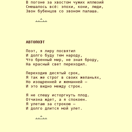
В погоне за хвостом чужих иллюзий

Смешалось всё: эпохи, кони, люди,

Звон бубенцов со звоном палаша. 

..^..
АВТОПОЭТ 
Поэт, я лиру посвятил

И долго буду тем народу,

Что бренный мир, не зная броду,

На красный свет переходил. 

Переходив десятый срок,

Я так же строг в своих желаньях,

Но изощренней и жеманней –

И это видно между строк. 

Я не спешу исторгнуть плод.

Отчизна ждет, а я спокоен.

Я улетаю за строкою –

И долго длится мой улет. 

..^..