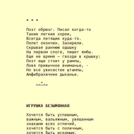
* * * 
Поэт обрюзг. Писал когда-то

Такие легкие хореи,

Всегда летящие куда-то.

Полет окончен. Захирели.

Скрывая раннюю одышку

На первом слоге, пишет ямбы.

Еще не время – гвозди в крышку:

Поэт еще стоит у рампы,

Ловя привычное вниманье, -

Но все увесистее штампы,

Амфибрахичнее дыханье. 

..^..
ИГРУШКА БЕЗЫМЯННАЯ 
Хочется быть успешным,

важным, вальяжным, увешанным

знаками всех отличий,

хочется быть с поличным,

хочется быть искомым,
