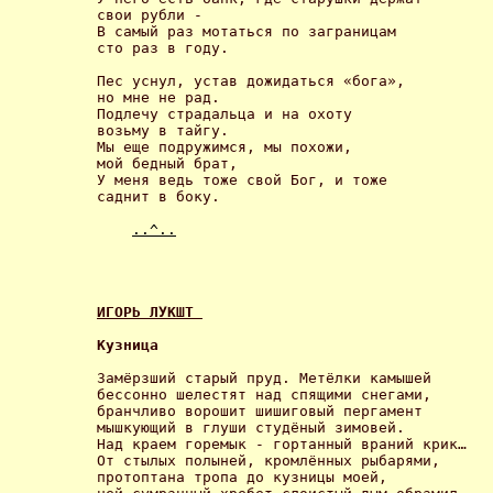
свои рубли - 

В самый раз мотаться по заграницам 

сто раз в году. 

Пес уснул, устав дожидаться «бога», 

но мне не рад. 

Подлечу страдальца и на охоту 

возьму в тайгу. 

Мы еще подружимся, мы похожи, 

мой бедный брат, 

У меня ведь тоже свой Бог, и тоже 

саднит в боку. 

..^..
ИГОРЬ ЛУКШТ 
Кузница 
Замёрзший старый пруд. Метёлки камышей 

бессонно шелестят над спящими снегами, 

бранчливо ворошит шишиговый пергамент 

мышкующий в глуши студёный зимовей. 

Над краем горемык - гортанный враний крик… 

От стылых полыней, кромлённых рыбарями, 

протоптана тропа до кузницы моей, 
