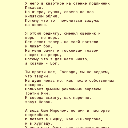
У него в квартире на стенке подлинник 

Пикассо. 

Но вчера, сучок, своего же пса 

кипятком облил, 

Потому что тот помочиться вздумал 

на колесо. 

Я отбил беднягу, сменил ошейник и 

верь - не верь, 

Пес лежит теперь на моей постели 

и лижет бок, 

На меня рычит и тоскливым глазом 

глядит на дверь, 

Потому что я для него никто, 

а хозяин - Бог. 

Ты прости нас, Господи, мы не ведаем, 

что творим. 

На душе ненастно, как после собственных 

похорон. 

Полыхает дымным рекламным заревом 

Третий Рим, 

И соседа выжигу, как нарочно, 

зовут Нерон. 

А ведь был Мироном, но имя в паспорте 

подскоблил, 

И летает в Ниццу, как VIP-персона, 

и в Хургаду. 

У него есть банк, где старушки держат 
