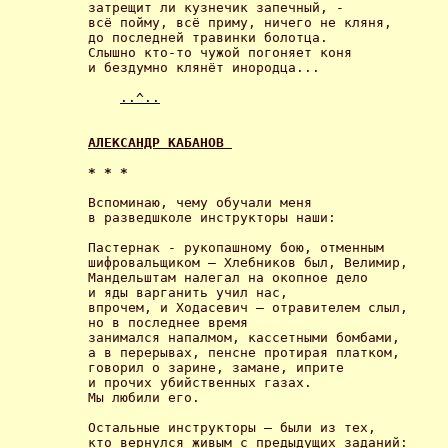
затрещит ли кузнечик запечный, - 

всё пойму, всё приму, ничего не кляня, 

до последней травинки болотца. 

Слышно кто-то чужой погоняет коня 

и бездумно клянёт инородца... 

..^..
АЛЕКСАНДР КАБАНОВ 
* * * 
Вспоминаю, чему обучали меня 

в разведшколе инструкторы наши: 

Пастернак - рукопашному бою, отменным 

шифровальщиком – Хлебников был, Велимир, 

Мандельштам налегал на окопное дело 

и яды варганить учил нас, 

впрочем, и Ходасевич – отравителем слыл, 

но в последнее время 

занимался напалмом, кассетными бомбами, 

а в перерывах, пенсне протирая платком, 

говорил о зарине, замане, иприте 

и прочих убийственных газах. 

Мы любили его. 

Остальные инструкторы – были из тех, 

кто вернулся живым с предыдущих заданий: 
