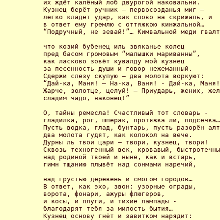
их ждёт калёный лоб двурогой наковальни. 

Кузнец берёт ручник – первосозданья миг – 

легко кладёт удар, как слово на скрижаль, и 

в ответ ему гремлю c оттяжкою кинжальной… 

“Подручный, не зевай!”… Кимвальной меди гвалт
что козий бубенец иль звяканье колец 

пред басом громовым “малышки мариванны”, 

как ласково зовёт кувалду мой кузнец 

за песенность души и говор нежеманный. 

Сдержи слезу скупую – два молота воркуют: 

“Дай-ка, Маня! – На-ка, Ваня! - Дай-ка, Маня!
Жарче, золотце, целуй! – Приударь, жених, жел
сладим чадо, наконец!” 

О, тайны ремесла! Счастливый тот словарь - 

гладилка, рог, шперак, протяжка ли, подсечка…
Пусть водка, глад, бунтарь, пусть разорён алт
два молота гудят, как колокол на вече. 

Дурны ль твои цари – твори, кузнец, твори! 

Сквозь техногенный век, кровавый, быстротечны
над родиной твоей и ныне, как и встарь, 

гимн тщанию плывёт над сонмами наречий, 

над грустью деревень и смогом городов… 

В ответ, как эхо, звон: узорные ограды, 

ворота, фонари, ажуры флюгеров, 

и косы, и плуги, и тихие лампады - 

благодарят тебя за милость бытия… 

Кузнец основу гнёт и завитком нарядит: 
