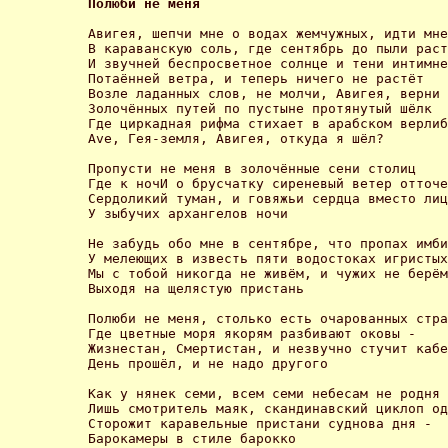
Полюби не меня 
Авигея, шепчи мне о водах жемчужных, идти мне
В караванскую соль, где сентябрь до пыли раст
И звучней беспросветное солнце и тени интимне
Потаённей ветра, и теперь ничего не растёт 

Возле ладанных слов, не молчи, Авигея, верни 
Золочённых путей по пустыне протянутый шёлк 

Где циркадная рифма стихает в арабском верлиб
Ave, Гея-земля, Авигея, откуда я шёл? 

Пропусти не меня в золочённые сени столиц 

Где к ночИ о брусчатку сиреневый ветер отточе
Сердоликий туман, и говяжьи сердца вместо лиц
У зыбучих архангелов ночи 

Не забудь обо мне в сентябре, что пропах имби
У мелеющих в известь пяти водостоках игристых
Мы с тобой никогда не живём, и чужих не берём
Выходя на щелястую пристань 

Полюби не меня, столько есть очарованных стра
Где цветные моря якорям разбивают оковы - 

Жизнестан, Смертистан, и незвучно стучит кабе
День прошёл, и не надо другого 

Как у нянек семи, всем семи небесам не родня 

Лишь смотритель маяк, скандинавский циклоп од
Сторожит каравельные пристани суднова дня - 

Барокамеры в стиле барокко 
