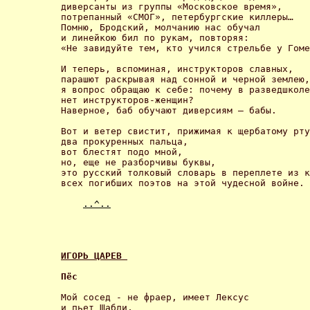
диверсанты из группы «Московское время», 

потрепанный «СМОГ», петербургские киллеры… 

Помню, Бродский, молчанию нас обучал 

и линейкою бил по рукам, повторяя: 

«Не завидуйте тем, кто учился стрельбе у Гоме
И теперь, вспоминая, инструкторов славных, 

парашют раскрывая над сонной и черной землею,
я вопрос обращаю к себе: почему в разведшколе
нет инструкторов-женщин? 

Наверное, баб обучают диверсиям – бабы. 

Вот и ветер свистит, прижимая к щербатому рту
два прокуренных пальца, 

вот блестят подо мной, 

но, еще не разборчивы буквы, 

это русский толковый словарь в переплете из к
всех погибших поэтов на этой чудесной войне. 

..^..
ИГОРЬ ЦАРЕВ 
Пёс 
Мой сосед - не фраер, имеет Лексус 

и пьет Шабли, 
