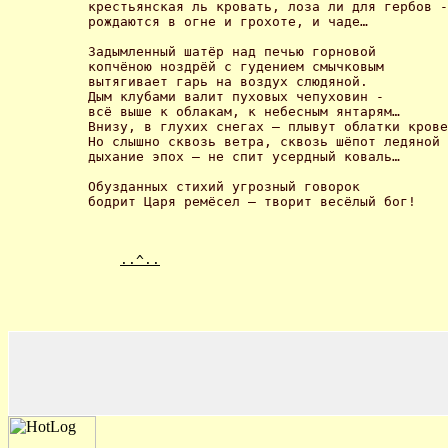
крестьянская ль кровать, лоза ли для гербов -
рождаются в огне и грохоте, и чаде… 

Задымленный шатёр над печью горновой 

копчёною ноздрёй с гудением смычковым 

вытягивает гарь на воздух слюдяной. 

Дым клубами валит пуховых чепуховин - 

всё выше к облакам, к небесным янтарям… 

Внизу, в глухих снегах – плывут облатки крове
Но слышно сквозь ветра, сквозь шёпот ледяной 

дыхание эпох – не спит усердный коваль… 

Обузданных стихий угрозный говорок 

бодрит Царя ремёсел – творит весёлый бог! 
..^..