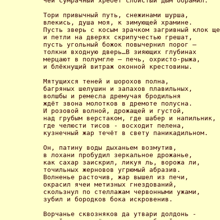
чей сумрачный хребет слоистый дым обрамил. 

Тори привычный путь, снежинами шурша, 

влекись, душа моя, к зимующей храмине. 

Пусть зверь с косым зрачком загривный клок ще
и петли на дверях скрипучестью грешат, 

пусть угольный божок повычернил порог – 

толкни входную дверь…В зияющих глубинах 

мерцают в полумгле – печь, охристо-рыжа, 

и блёкнущий витраж оконной крестовины. 

Мятущихся теней и шорохов полна, 

багряных шелушин и запахов плавильных, 

волшбы и ремесла дремучая бродильня 

ждёт звона молотков в дремоте полусна. 

И розовой волной, дрожащей и густой, 

над грубым верстаком, где шабер и напильник, 

где челюсти тисов - восходит пелена, 

кузнечный жар течёт в свету паникадильном. 

Он, патину воды дыханьем возмутив, 

в лохани пробудил зеркальное дрожанье, 

как сахар заискрил, ликуя ль, ворожа ли, 

точильных жерновов угрюмый абразив. 

Волненье расточив, жар вышел из печи, 

окрасил ячеи метизных гнездований, 

скользнул по стеллажам червонными ужами, 

зубил и бородков бока искровенив. 

Ворчанье сквозняков да утвари долдонь - 
