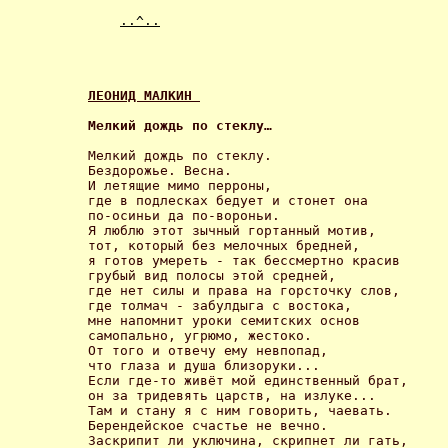
..^..
ЛЕОНИД МАЛКИН 
Мелкий дождь по стеклу… 
Мелкий дождь по стеклу. 

Бездорожье. Весна. 

И летящие мимо перроны, 

где в подлесках бедует и стонет она 

по-осиньи да по-вороньи. 

Я люблю этот зычный гортанный мотив, 

тот, который без мелочных бредней, 

я готов умереть - так бессмертно красив 

грубый вид полосы этой средней, 

где нет силы и права на горсточку слов, 

где толмач - забулдыга с востока, 

мне напомнит уроки семитских основ 

самопально, угрюмо, жестоко. 

От того и отвечу ему невпопад, 

что глаза и душа близоруки... 

Если где-то живёт мой единственный брат, 

он за тридевять царств, на излуке... 

Там и стану я с ним говорить, чаевать. 

Берендейское счастье не вечно. 

Заскрипит ли уключина, скрипнет ли гать, 
