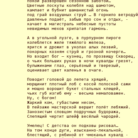
покой разворошён сезонною заботой… 

Цветные лоскуты колебля над шамотом, 

камлает и бубнит шаманистый огонь 

под грай воздушных струй … В горнило ветродуй
давленье подаёт, забыв про сон и отдых, - 

качает в магистраль небесные пустоты 

невидимых мехов хрипатая гармонь. 

А в угольной лузге, в пурпурном пироге 

колеблется желе тяжёлого железа, 

ярится и дрожит в уколах алых лезвий, 

покорных козням струй и грозной кочерге… 

Но входит бог – кузнец, по прозвищу Скворец, 

о чьих больших руках в ночи кувалды грезят, 

булыжинами глаз, серьёзный и тверезый, 

оценивает цвет каленья в очаге. 

Поводит головой до лепета хрящей, 

морщинит плотный лоб с косой полоской сажи 

и мощно ворошит букет стальных клещей, 

чьих губ изгиб ему - весьма немаловажен. 

Ну, с богом! 

Жаркий ком, губастыми несом, 

В пейзаже мастерской вершит полёт лебяжий. 

Занозистым словцом подручных будоража, 

Слепящий чертит шлейф весёлый чародей. 

Умелец! С детства он подковы рисовал… 

На том конце дуги, изысканно-лекальной, 

блестящий, с рябиной от чмоканья кувалд - 
