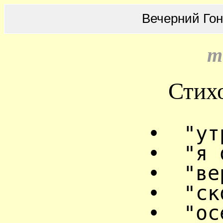
Вечерний Го
m
Стих
•
"ут
•
"я 
•
"ве
•
"ск
•
"ос