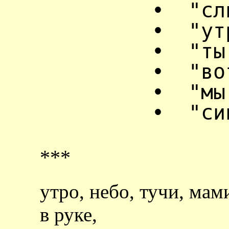
•
"сл
•
"ут
•
"ты
•
"во
•
"мы
•
"си
***
утро, небо, тучи, ма
в руке,