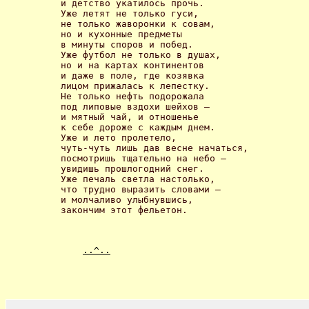
и детство укатилось прочь. 

Уже летят не только гуси, 

не только жаворонки к совам, 

но и кухонные предметы 

в минуты споров и побед. 

Уже футбол не только в душах, 

но и на картах континентов 

и даже в поле, где козявка 

лицом прижалась к лепестку.

Не только нефть подорожала 

под липовые вздохи шейхов – 

и мятный чaй, и отношенье 

к себе дороже с каждым днем. 

Уже и лето пролетело, 

чуть-чуть лишь дав весне начаться,

посмотришь тщательно на небо – 

увидишь прошлогодний снег. 

Уже печаль светла настолько, 

что трудно выразить словами – 

и молчаливо улыбнувшись, 

закончим этот фельетон. 
..^..