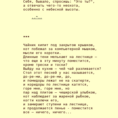
Себя, бывало, спросишь: "Это ты?",

а отвечать чего-то неохота,

особенно с небесной высоты. 

..^..
*** 
Чайник кипит под закрытою крышкою, 

кот побежал за компьютерной мышкою, 

мысли его коротки. 

Длинные тени мелькают на лестнице – 

что еще в эту минуту поместится, 

кроме трески и тоски?

Выйду на кухню – чей чай разливается?

Стол этот песней у нас называется,

до-ре-ми, до-ре-ми, до, 

и помидоры лежат не на скатерти, 

и коридоры по леcтнице катятся, 

горе мне, горе мне, но

пар над плитою – чеширcкой улыбкою, 

кот наблюдает за жареной рыбкою, 

когти колючи его, 

и замирают ступени на лестнице, 

и продолжаeтcя пеньe - поместится

вcе – ничего, ничего... 
