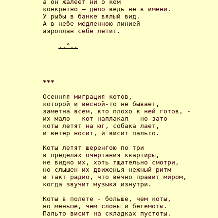
а он жалеет ни о ком

конкретно – дело ведь не в имени.

У рыбы в банке вялый вид.

A в небе медленною линией 

аэроплан себе летит. 

..^..
*** 
Осенняя миграция котов,

которой и весной-то не бывает,

заметна всем, кто плохо к ней готов, -

их мало - кот наплакал - но зато

коты летят на юг, собака лает,

и ветер носит, и висит пальто. 

Коты летят шеренгою по три

в пределах очертания квартиры,

не видно их, хоть тщательно смотри,

но слышен их движенья нежный ритм

в такт радио, что вечно правит миром,

когда звучит музыка изнутри. 

Коты в полете - больше, чем коты,

но меньше, чем слоны и бегемоты.

Пальто висит на складках пустоты.
