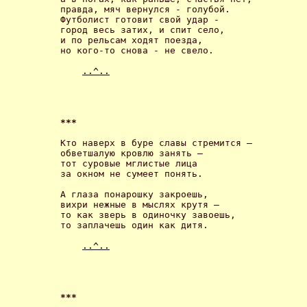
правда, мяч вернулся - голубой. 

Футболист готовит свой удар -

город весь затих, и спит село,

и по рельсам ходят поезда,

но кого-то снова - не свело. 

..^..
*** 
Кто наверх в буре славы стремится –

обветшалую кровлю занять – 

тот суровые мглистые лица 

за окном не сумеет понять. 

А глаза понарошку закроешь, 

вихри нежные в мыслях крутя – 

то как зверь в одиночку завоешь, 

то заплачешь один как дитя. 

..^..
*** 