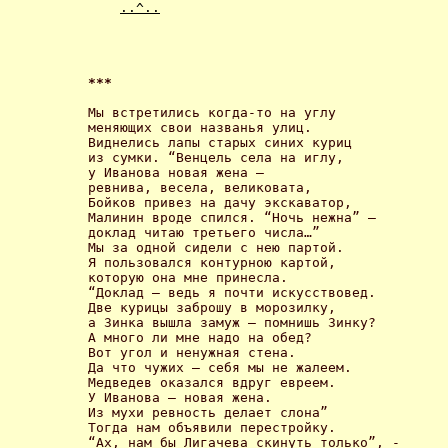
..^..
*** 
Мы встретились когда-то на углу 

меняющих свои названья улиц. 

Виднелись лапы старых синих куриц 

из сумки. “Венцель села на иглу, 

у Иванова новая жена – 

ревнива, весела, великовата, 

Бойков привез на дачу экскаватор, 

Малинин вроде спился. “Ночь нежна” – 

доклад читаю третьего числа…” 

Мы за одной сидели с нею партой. 

Я пользовался контурною картой, 

которую она мне принесла. 

“Доклад – ведь я почти искусствовед. 

Две курицы заброшу в морозилку, 

а Зинка вышла замуж – помнишь Зинку? 

А много ли мне надо на обед? 

Вот угол и ненужная стена.

Да что чужих – сeбя мы не жалеем. 

Медведев оказался вдруг евреем. 

У Иванова – новая жена.

Из мухи ревность делает слона” 

Тогда нам объявили перестрoйку. 

“Ах, нам бы Лигачева скинуть только”, - 
