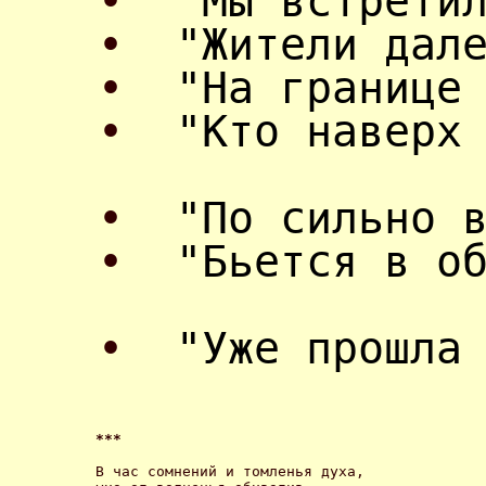
•
"Мы встрети
•
"Жители дал
•
"На границе
•
"Кто наверх
•
"По сильно 
•
"Бьется в о
•
"Уже прошла
*** 
В час сомнений и томленья духа, 
