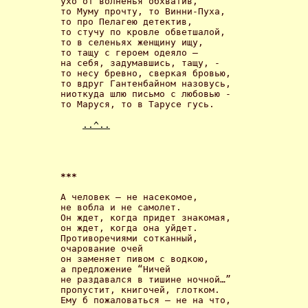
ухо от волненья обхватив, 

то Муму прочту, то Винни-Пуха, 

то про Пелагею детектив, 

то стучу по кровле обветшалой, 

то в селеньях женщину ищу, 

то тащу с героем одеяло – 

на себя, задумавшись, тащу, - 

то несу бревно, сверкая бровью, 

то вдруг Гантенбайном назовусь, 

ниоткуда шлю письмо с любовью - 

то Maруся, то в Тарусе гусь. 

..^..
*** 
А человек – не насекомое,

не вобла и не самолет.

Он ждет, когда придет знакомая, 

он ждет, когда она уйдет.

Противоречиями сотканный, 

очарование очей

он заменяет пивом с водкою, 

а предложение “Ничей

не раздавался в тишине ночной…”

пропустит, книгочей, глотком.

Ему б пожаловаться – не на что, 
