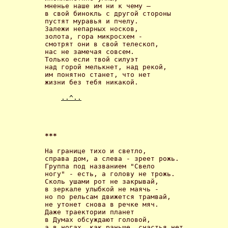
мненье наше им ни к чему – 

в свой бинокль с другой стороны 

пустят муравья и пчелу.

Залежи непарных носков,

золота, гора микросхем -

смотрят они в свой телескоп, 

нас не замечая совсем.

Только если твой силуэт

над горой мелькнет, над рекой,

им понятно станет, что нет

жизни без тебя никакой. 

..^..
*** 
На границе тихо и светло,

справа дом, а слева - зреет рожь.

Группа под названием "Свело

ногу" - есть, а голову не трожь.

Сколь ушами рот не закрывай,

в зеркале улыбкой не маячь -

но по рельсам движется трамвай,

не утонет снова в речке мяч.

Даже траектории планет

в Думах обсуждают головой,

а в ногах, как раньше, счастья нет,
