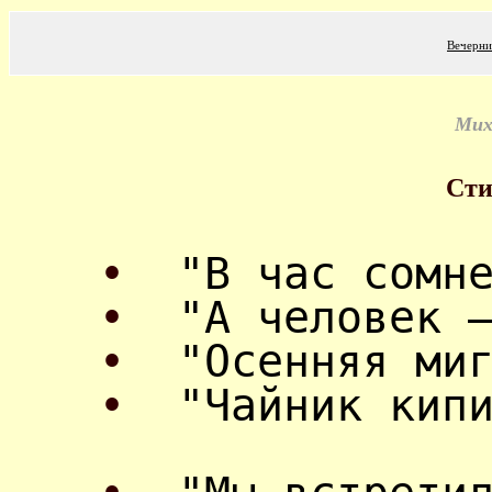
Вечерни
Мих
Сти
•
"В час сомн
•
"А человек 
•
"Осенняя ми
•
"Чайник кип