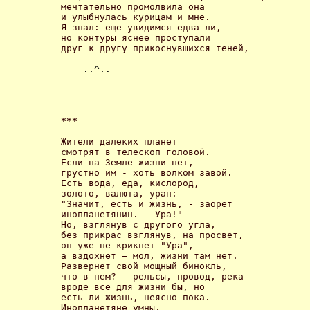
мечтательно промолвила она

и улыбнулась курицам и мне.

Я знал: еще увидимся едва ли, -

но контуры яснее проступали

друг к другу прикоснувшихся теней, 

..^..
*** 
Жители далеких планет 

смотрят в телескоп головой. 

Если на Земле жизни нет,

грустно им - хоть волком завой. 

Есть вода, еда, кислород,

золото, валюта, уран: 

"Значит, есть и жизнь, - заорет 

инопланетянин. - Ура!" 

Но, взглянув с другогo угла, 

без прикрас взглянув, на просвет, 

он уже не крикнет "Ура", 

а вздохнет – мол, жизни там нет.

Развернет свой мощный бинокль,

что в нем? - рельсы, провод, река -

вроде все для жизни бы, но 

есть ли жизнь, неясно пока. 

Инопланетяне умны, 
