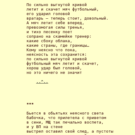
По сильно выгнутой кривой 

летит и скачет мяч футбольный, 

его ударил головой

вратарь – тепeрь стоит, довольный.

А мяч летит себе вперед, 

превозмогая силы тренья, 

и тихо песенку поeт

сопрано на скамейке тренер:

какие сбоку облака, 

какие страны, где границы… 

Кому неясно что пока, 

неясность эта сохранится: 

по сильно выгнутой кривой

футбольный мяч летит и скачет, 

хорош удар был головой, 

но этo ничего не значит 

..^..
*** 
Бьется в обьятьях неясного света

бабочка, что прилетела с приветом 

в сени, МЩ так печально воcпета, 

и у ВП на стене 

выстрел оставил свой след, а пустоты 
