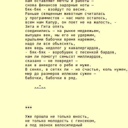
нам оставляют мечты и работы – 

снова финансов задорные ноты – 

бяк-бяк - взойдут по весне.

Раньше священным животным считалась 

у программистов – нас мало осталось, 

всем нам Капур, он поeт не на жалость, -

Зита и Гита опять

соединились – на рынке медвежьем, 

выпущен век, мы его не удержим,

крыльями бабочки время нарежем, 

надо ли все обьяснять,

век ведь недолог у кавалергардов, 

- бяк-бяк - воробушек с песенкой бардов, 

нам ли помогут семьсот миллиардов, 

сказано – не повредят –

как в анекдоте о ребе и муже. 

В сенях, в сетях ли - но счастье, коль нужен,

мир до размеров иллюзии сужен – 

бабочки, бабочки в ряд. 

..^..
*** 
Уже прошла не только юность, 

не только молодость с генсеком, 

а под звонок велосипедный 
