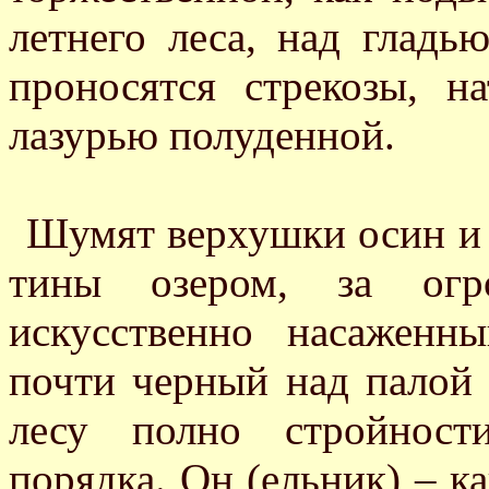
летнего леса, над гладь
проносятся стрекозы, н
лазурью полуденной.
Шумят верхушки осин и б
тины озером, за огро
искусственно насаженн
почти черный над палой 
лесу полно стройност
порядка. Он (ельник) – к