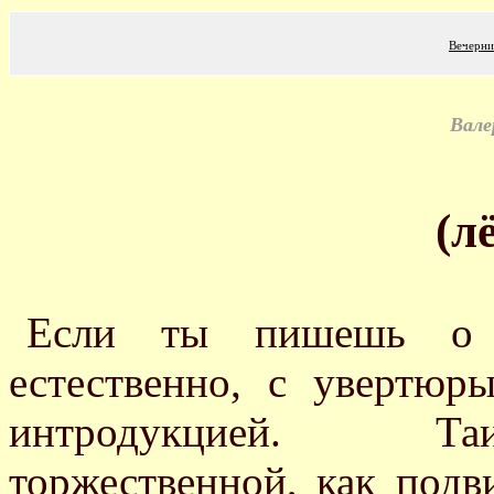
Вечерни
Вале
(лё
Если ты пишешь о б
естественно, с увертюры
интродукцией. Таи
торжественной, как подв