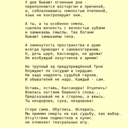
У дев бывают огненные дни -

переполняются восторгом и причиной,

и, соблазнившись смелостью пчелиной,

язык не контролируют они. 

А ты, а ты особенно смела,

сцепила вечность с вечностью зубами

и замыкаешь смыслы. Так богами

бывают замыкаемы тела. 

А замкнутость пространства и души

всегда приводит к самовозгоранию.

О, дочь царя, Кассандра, не дрожи!

Не возбуждай лазутчиков и армию! 

Но трупный яд предупреждённой Трои

блуждает по сосудам и сердцам.

Не надо наделять судьбой героев.

И обывателей не надо. Каждый - сам. 

Оставь, оставь, Кассандра! Отцепись!

Впилась когтями бешеного слова...

Предсказывай не в стороны, а ввысь.

Ты нездорова, сука, нездорова! 

Сгори сама. Обуглись. Испарись.

Мы примем смерть не как судьбу, как выбор.

Отсутствие подмостков и кулис

не отменяет театральных игр. 
