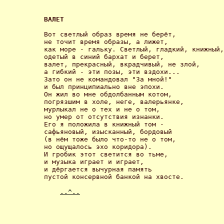
ВАЛЕТ 
Вот светлый образ время не берёт,

не точит время образы, а лижет,

как море - гальку. Светлый, гладкий, книжный,

одетый в синий бархат и берет,

валет, прекрасный, вкрадчивый, не злой,

а гибкий - эти позы, эти вздохи...

Зато он не командовал "За мной!"

и был принципиально вне эпохи.

Он жил во мне обдолбанным котом,

погрязшим в холе, неге, валерьянке,

мурлыкал не о тех и не о том,

но умер от отсутствия изнанки.

Его я положила в книжный том -

сафьяновый, изысканный, бордовый

(в нём тоже было что-то не о том,

но ощущалось эхо коридора).

И гробик этот светится во тьме,

и музыка играет и играет,

и дёргается вычурная память

пустой консервной банкой на хвосте. 

..^..