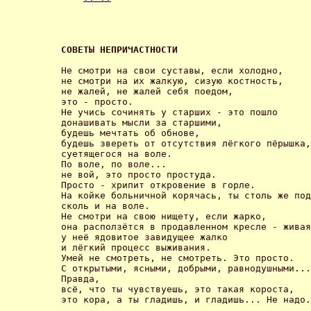
СОВЕТЫ НЕПРИЧАСТНОСТИ 
Не смотри на свои суставы, если холодно,

не смотри на их жалкую, сизую костность,

не жалей, не жалей себя поедом,

это - просто.

Не учись сочинять у старших - это пошло

донашивать мысли за старшими, 

будешь мечтать об обнове,

будешь звереть от отсутствия лёгкого пёрышка,

суетящегося на воле.

По воле, по воле...

не вой, это просто простуда.

Просто - хрипит откровение в горле.

На койке больничной корячась, ты столь же под
сколь и на воле.

Не смотри на свою нищету, если жарко,

она расползётся в продавленном кресле - живая
у неё ядовитое завидущее жалко

и лёгкий процесс выживания.

Умей не смотреть, не смотреть. Это просто. 

С открытыми, ясными, добрыми, равнодушными...

Правда, 

всё, что ты чувствуешь, это такая короста,

это кора, а ты гладишь, и гладишь... Не надо.