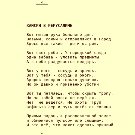
..^..
ХАМСИН В ИЕРУСАЛИМЕ 
Вот мятая рука больного дня.

Возьми, сожми и отправляйся в Город.

Здесь все такие - дети острия. 

Вот свет рябит. У городской слюды

одна забава - уловить предметы.

А в небе раздувается волдырь. 

Вот у него - сосуды и зрачок.

Вот у тебя - сосуды и ожоги.

Здоров сегодня только дурачок.

Но он давно и признанно убогий. 

Вот ты петляешь, чтобы скрыть тропу.

Но за тобой охота не ведётся.

Нет, не ведётся. Не охота. Труп

асфальта сер и чуть потёк от солнца. 

Прижми ладонь к расплавленной земле

и обменяйся пульсом еле слышным.

И это всё, что может сделать пришлый. 

..^..