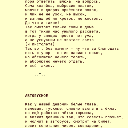
пора ответить, шлюха, на вопросы.

Сама хозяйка, выбросив платок,

молчит в дверях приёмного покоя,

и лик её не узок, не высок,

и взгляд её не кроток, не жесток...

Да что ж такое!

Так смотрят только совы и дома

в тот тихий час унылого рассвета,

когда у спящих просто нет ума,

а не уснувшим не хватает света 

(и пистолета).

Так вот, без памяти - ну что за благодать,

есть ступор - он же вариант покоя,

но абсолютно нечего терять,

и абсолютно нечего отдать,

и всё такое... 

..^..
АВТОБУСНОЕ 
Как у нашей девочки белые глаза,

палевые, тусклые, словно вьюга в стёкла,

но ещё работают чётко тормоза,

и визжит девчонка так, что совесть глохнет,

и молчит в автобусе, смотрит на билет,

ловит сочетания чисел, совпадения,
