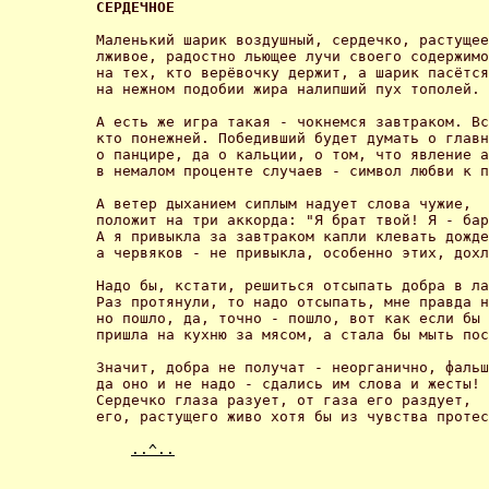
СЕРДЕЧНОЕ 
Маленький шарик воздушный, сердечко, растущее
лживое, радостно льющее лучи своего содержимо
на тех, кто верёвочку держит, а шарик пасётся
на нежном подобии жира налипший пух тополей. 

А есть же игра такая - чокнемся завтраком. Вс
кто понежней. Победивший будет думать о главн
о панцире, да о кальции, о том, что явление а
в немалом проценте случаев - символ любви к п
А ветер дыханием сиплым надует слова чужие,

положит на три аккорда: "Я брат твой! Я - бар
А я привыкла за завтраком капли клевать дожде
а червяков - не привыкла, особенно этих, дохл
Надо бы, кстати, решиться отсыпать добра в ла
Раз протянули, то надо отсыпать, мне правда н
но пошло, да, точно - пошло, вот как если бы 
пришла на кухню за мясом, а стала бы мыть пос
Значит, добра не получат - неорганично, фальш
да оно и не надо - сдались им слова и жесты!

Сердечко глаза разует, от газа его раздует,

его, растущего живо хотя бы из чувства протес
..^..