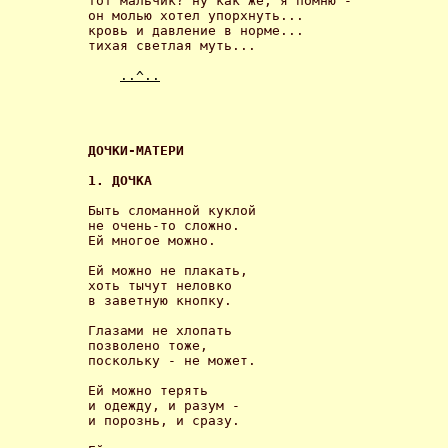
тот мальчик? ну как же, я помню -

он молью хотел упорхнуть...

кровь и давление в норме...

тихая светлая муть... 

..^..
ДОЧКИ-МАТЕРИ 
1. ДОЧКА 
Быть сломанной куклой

не очень-то сложно.

Ей многое можно. 

Ей можно не плакать,

хоть тычут неловко

в заветную кнопку. 

Глазами не хлопать

позволено тоже,

поскольку - не может. 

Ей можно терять 

и одежду, и разум -

и порознь, и сразу. 
