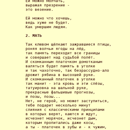
Ей можно молчать,

выражая презрение -

это везение. 

Ей можно что хочешь,

ведь хуже не будет.

Как умершим людям. 

2. МАТЬ 
Так клювом щёлкают зажравшиеся птицы,

роняя волчьи ягоды на лёд,

так память переходит все границы

и совершает над судьбой полёт.

И скомканным платочком домотканым

валяться будет память в уголке

и так чахоточно, так безрассудно-ало

дрожит рябина в высохшей руке.

И скомканный платочек в уголке

так манит - эта кровь и эти слёзы,

татуировка на шальной руке,

прекрасные фальшивые прогнозы,

и позы, позы...

Нет, не герой, но может заступиться,

тебе подарит несколько минут

слияния с классическими принципами

в которых верят, каются и ждут,

исчезнет морячок, исчезнет дым,

которым пропитались даже косы,

а ты - платочек в зубы и - к чужим,
