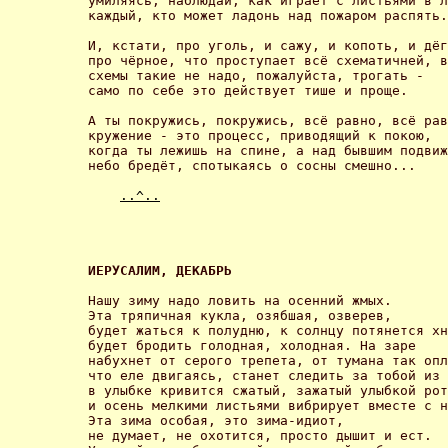
умиляясь, наблюдай, как играет с листьями в л
каждый, кто может ладонь над пожаром распять.
И, кстати, про уголь, и сажу, и копоть, и дёг
про чёрное, что проступает всё схематичней, в
схемы такие не надо, пожалуйста, трогать -

само по себе это действует тише и проще. 

А ты покружись, покружись, всё равно, всё рав
кружение - это процесс, приводящий к покою,

когда ты лежишь на спине, а над бывшим подвиж
небо бредёт, спотыкаясь о сосны смешно... 

..^..
ИЕРУСАЛИМ, ДЕКАБРЬ 
Нашу зиму надо ловить на осенний жмых.

Эта тряпичная кукла, озябшая, озверев,

будет жаться к полудню, к солнцу потянется хн
будет бродить голодная, холодная. На заре

набухнет от серого трепета, от тумана так опл
что еле двигаясь, станет следить за тобой из 
в улыбке кривится сжатый, зажатый улыбкой рот
и осень мелкими листьями вибрирует вместе с н
Эта зима особая, это зима-идиот, 

не думает, не охотится, просто дышит и ест.
