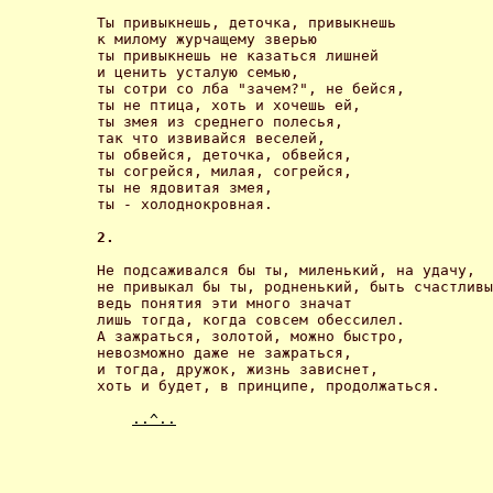
Ты привыкнешь, деточка, привыкнешь

к милому журчащему зверью

ты привыкнешь не казаться лишней

и ценить усталую семью,

ты сотри со лба "зачем?", не бейся,

ты не птица, хоть и хочешь ей,

ты змея из среднего полесья,

так что извивайся веселей,

ты обвейся, деточка, обвейся,

ты согрейся, милая, согрейся,

ты не ядовитая змея,

ты - холоднокровная. 

2.
Не подсаживался бы ты, миленький, на удачу,

не привыкал бы ты, родненький, быть счастливы
ведь понятия эти много значат

лишь тогда, когда совсем обессилел.

А зажраться, золотой, можно быстро,

невозможно даже не зажраться,

и тогда, дружок, жизнь зависнет,

хоть и будет, в принципе, продолжаться. 

..^..