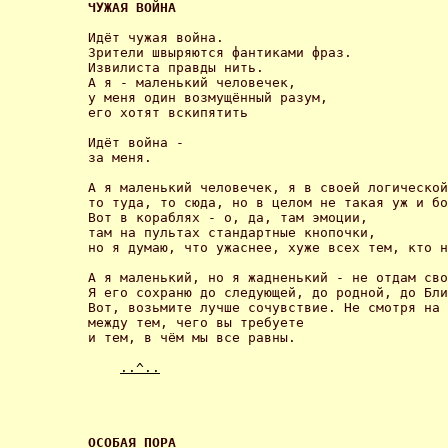
ЧУЖАЯ ВОЙНА 
Идёт чужая война.

Зрители швыряются фантиками фраз.

Извилиста правды нить.

А я - маленький человечек,

у меня один возмущённый разум,

его хотят вскипятить 

Идёт война -

за меня. 

А я маленький человечек, я в своей логической
то туда, то сюда, но в целом не такая уж и бо
Вот в кораблях - о, да, там эмоции,

там на пультах стандартные кнопочки,

но я думаю, что ужаснее, хуже всех тем, кто н
А я маленький, но я жадненький - не отдам сво
Я его сохраню до следующей, до родной, до Бли
Вот, возьмите лучше сочувствие. Не смотря на 
между тем, чего вы требуете

и тем, в чём мы все равны. 

..^..
ОСОБАЯ ПОРА 