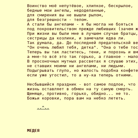
Воинство моё непутёвое, хлипкое, бескрылое,

бедные мои ангелы, недоделанные,

для смирения вы не вышли рылом,

для безгрешности - телом.

А стали бы ангелами - я бы могла не бояться

под покровительством прежде любивших (зачем ж
При жизни вы были мне в лучшем случае братцы,

сестрицы да козлики, и замечали едва ли.

Так думала, да. До последней предательской ве
"Он очень любил тебя, детка". "Она о тебе тос
Теперь вы так ластитесь, тени, и порознь и вм
а мне-то всё это так горько, а главное - мало
В просоночных мутных рассветах я слушаю этих,

не ставших моими ни ангелами, ни людьми.

Подыгрывать глупо, но жалость подобна конфете
если уже угостил, то а ну-ка теперь отними. 

Несбывшийся праздник - вот самое подлое, что

жизнь оставляет в обмен на ту самую смерть.

Щемяще, противно, горько, обидно... не то.

Божьи коровки, пора вам на небко лететь. 

..^..
МЕДЕЯ 