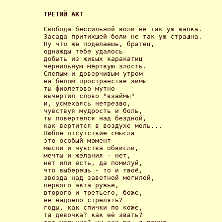
ТРЕТИЙ АКТ 
Свобода бессильной воли не так уж жалка.

Засада притихшей боли не так уж страшна.

Ну что же поделаешь, братец,

однажды тебе удалось

добыть из живых каракатиц

чернильную мёртвую злость.

Слепым и доверчивым утром

на белом пространстве зимы

ты фиолетово-мутно

вычертил слово "взаймы"

и, усмехаясь нетрезво,

чувствуя мудрость и боль,

ты повертелся над бездной,

как вертится в воздухе моль...

Любое отсутствие смысла

это особый момент -

мысли и чувства обвисли,

мечты и желания - нет,

нет или есть, да помилуй,

что выберешь - то и твоё,

звезда над заветной могилой,

первого акта ружьё,

второго и третьего, боже,

не надоело стрелять?

годы, как спички по коже,

та девочка? как её звать?
