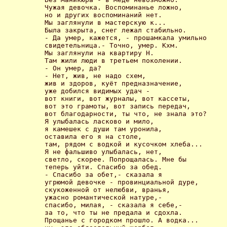
Чужая девочка. Воспоминанье ложно,

но и других воспоминаний нет.

Мы заглянули в мастерскую к...

Была закрыта, снег лежал стабильно.

- Да умер, кажется, - прошамкала умильно

свидетельница.- Точно, умер. Кхм.

Мы заглянули на квартиру Н.

Там жили люди в третьем поколении.

- Он умер, да?

- Нет, жив, не надо схем,

жив и здоров, куёт предназначение,

уже добился видимых удач - 

вот книги, вот журналы, вот кассеты,

вот это грамоты, вот запись передач,

вот благодарности, ты что, не знала это?

Я улыбалась ласково и мило,

я камешек с души там уронила,

оставила его я на столе,

там, рядом с водкой и кусочком хлеба...

Я не фальшиво улыбалась, нет,

светло, скорее. Попрощалась. Мне бы

теперь уйти. Спасибо за обед.

- Спасибо за обет,- сказала я

угрюмой девочке - провинциальной дуре,

скукоженной от нелюбви, вранья,

ужасно романтической натуре,-

спасибо, милая, - сказала я себе,-

за то, что ты не предала и сдохла.

Прощанье с городком прошло. А водка...
