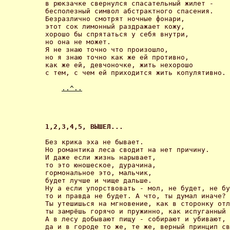
в рюкзачке свернулся спасательный жилет - 

бесполезный символ абстрактного спасения.

Безразлично смотрят ночные фонари,

этот сок лимонный раздражает кожу,

хорошо бы спрятаться у себя внутри,

но она не может.

Я не знаю точно что произошло,

но я знаю точно как же ей противно,

как же ей, девчоночке, жить нехорошо

с тем, с чем ей приходится жить копулятивно. 

..^..
1,2,3,4,5, ВЫШЕЛ... 
Без крика эха не бывает.

Но романтика леса сводит на нет причину.

И даже если жизнь нарывает,

то это юношеское, дурачина,

гормональное это, мальчик,

будет лучше и чище дальше.

Ну а если упорствовать - мол, не будет, не бу
то и правда не будет. А что, ты думал иначе?

Ты утешишься на мгновение, как в сторонку отл
ты замрёшь горячо и пружинно, как испуганный 
А в лесу добывают пищу - собирают и убивают,

да и в городе то же, те же, верный принцип св