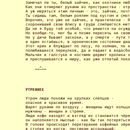
Замечал ли ты, белый зайчик, как охотники люб
Как они отмеряют руками из пространства - отр
А уж меряться этим личным - это, зайчик, почт
Ты сидишь там, белым роялем под кустом и смот
Впрочем, это уже не зайчик, а практически - б
схоронивший свою Алису в груде слипшегося мет
Да не я буду той особой, что решится на осужд
Но вообще-то, мог бы и позже пересечь не свою
Но у дичи бывают заскоки, а у смерти - пути т
и один остаёшься, в хроническом состоянии диа
Этот крик и блуждает по лесу, по холмам, по к
полюбившихся переулков, да и падает в водосбо
Мальчик в галстуке и костюме держит кролика з
и прислушивается к миру, как уже отпетый поко
..^..
УТРЕННЕЕ 
Утром люди похожи на хрупких слепцов -

опасное и красивое время.

Шарят руками по воздуху - женщины ищут кольцо
мужчины - женщин и стремя.

Люди кофе находят и взгляд их становится чёре
он наполняется мыслью - как бы так потеряться
В голове происходит перетирание кофейных зёре
в ступке из кости, пестиком ассоциаций.
