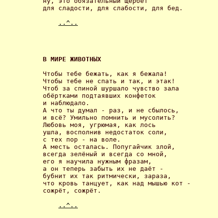
ну, это обязательный щербет

для сладости, для слабости, для бед. 

..^..
В МИРЕ ЖИВОТНЫХ 
Чтобы тебе бежать, как я бежала!

Чтобы тебе не спать и так, и этак!

Чтоб за спиной шуршало чувство зала

обёртками подтаявших конфеток

и наблюдало.

А что ты думал - раз, и не сбылось,

и всё? Умильно помнить и мусолить?

Любовь моя, угрюмая, как лось

ушла, восполнив недостаток соли,

с тех пор - на воле.

А месть осталась. Попугайчик злой,

всегда зелёный и всегда со мной,

его я научила нужным фразам,

а он теперь забыть их не даёт -

бубнит их так ритмически, зараза,

что кровь танцует, как над мышью кот -

сожрёт, сожрёт. 

..^..