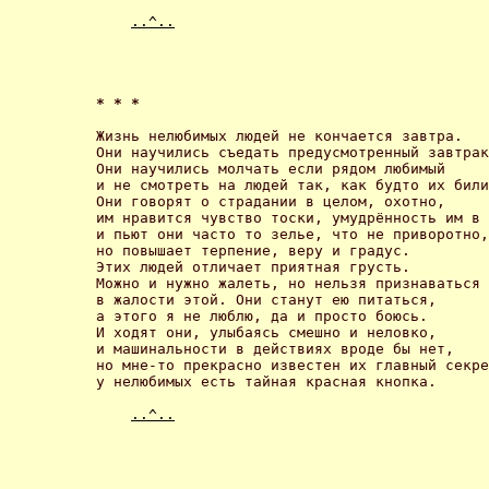
..^..
* * * 
Жизнь нелюбимых людей не кончается завтра.

Они научились съедать предусмотренный завтрак
Они научились молчать если рядом любимый

и не смотреть на людей так, как будто их били
Они говорят о страдании в целом, охотно,

им нравится чувство тоски, умудрённость им в 
и пьют они часто то зелье, что не приворотно,

но повышает терпение, веру и градус.

Этих людей отличает приятная грусть.

Можно и нужно жалеть, но нельзя признаваться

в жалости этой. Они станут ею питаться,

а этого я не люблю, да и просто боюсь.

И ходят они, улыбаясь смешно и неловко,

и машинальности в действиях вроде бы нет,

но мне-то прекрасно известен их главный секре
у нелюбимых есть тайная красная кнопка. 

..^..