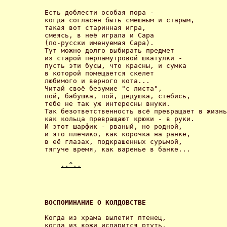
Есть доблести особая пора -

когда согласен быть смешным и старым,

такая вот старинная игра,

смеясь, в неё играла и Сара

(по-русски именуемая Сара).

Тут можно долго выбирать предмет

из старой перламутровой шкатулки -

пусть эти бусы, что красны, и сумка

в которой помещается скелет

любимого и верного кота...

Читай своё безумие "с листа",

пой, бабушка, пой, дедушка, стебись,

тебе не так уж интересны внуки.

Так безответственность всё превращает в жизнь
как кольца превращают крюки - в руки.

И этот шарфик - рваный, но родной,

и это плечико, как корочка на ранке,

в её глазах, подкрашенных сурьмой,

тягуче время, как варенье в банке... 

..^..
ВОСПОМИНАНИЕ О КОЛДОВСТВЕ 
Когда из храма вылетит птенец,

когда из кожи испарится ртуть,
