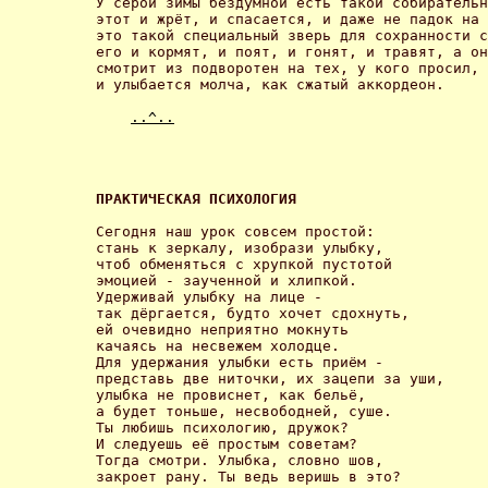
У серой зимы бездумной есть такой собирательн
этот и жрёт, и спасается, и даже не падок на 
это такой специальный зверь для сохранности с
его и кормят, и поят, и гонят, и травят, а он

смотрит из подворотен на тех, у кого просил,

и улыбается молча, как сжатый аккордеон. 

..^..
ПРАКТИЧЕСКАЯ ПСИХОЛОГИЯ 
Сегодня наш урок совсем простой:

стань к зеркалу, изобрази улыбку,

чтоб обменяться с хрупкой пустотой

эмоцией - заученной и хлипкой.

Удерживай улыбку на лице -

так дёргается, будто хочет сдохнуть,

ей очевидно неприятно мокнуть

качаясь на несвежем холодце.

Для удержания улыбки есть приём -

представь две ниточки, их зацепи за уши,

улыбка не провиснет, как бельё,

а будет тоньше, несвободней, суше.

Ты любишь психологию, дружок?

И следуешь её простым советам?

Тогда смотри. Улыбка, словно шов,

закроет рану. Ты ведь веришь в это? 
