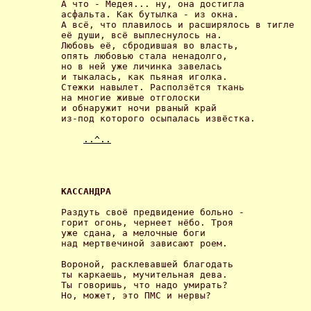
А что - Медея... ну, она достигла

асфальта. Как бутылка - из окна.

А всё, что плавилось и расширялось в тигле

её души, всё выплеснулось на.

Любовь её, сбродившая во власть,

опять любовью стала ненадолго,

но в ней уже личинка завелась

и тыкалась, как пьяная иголка.

Стежки навылет. Расползётся ткань

на многие живые отголоски

и обнаружит ночи рваный край

из-под которого осыпалась извёстка. 

..^..
КАССАНДРА 
Раздуть своё предвидение больно -

горит огонь, чернеет нёбо. Троя

уже сдана, а мелочные боги

над мертвечиной зависают роем. 

Вороной, расклевавшей благодать

ты каркаешь, мучительная дева.

Ты говоришь, что надо умирать?

Но, может, это ПМС и нервы? 
