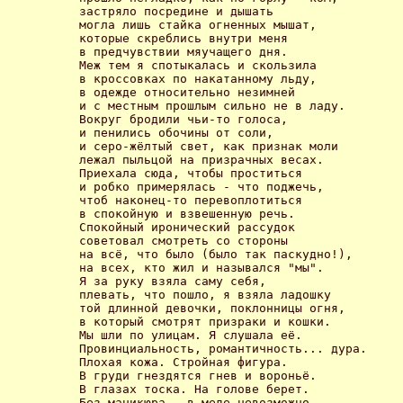
застряло посредине и дышать

могла лишь стайка огненных мышат,

которые скреблись внутри меня

в предчувствии мяучащего дня.

Меж тем я спотыкалась и скользила

в кроссовках по накатанному льду,

в одежде относительно незимней

и с местным прошлым сильно не в ладу.

Вокруг бродили чьи-то голоса,

и пенились обочины от соли,

и серо-жёлтый свет, как признак моли

лежал пыльцой на призрачных весах.

Приехала сюда, чтобы проститься

и робко примерялась - что поджечь,

чтоб наконец-то перевоплотиться

в спокойную и взвешенную речь.

Спокойный иронический рассудок

советовал смотреть со стороны

на всё, что было (было так паскудно!),

на всех, кто жил и назывался "мы".

Я за руку взяла саму себя,

плевать, что пошло, я взяла ладошку

той длинной девочки, поклонницы огня,

в который смотрят призраки и кошки.

Мы шли по улицам. Я слушала её.

Провинциальность, романтичность... дура.

Плохая кожа. Стройная фигура.

В груди гнездятся гнев и вороньё.

В глазах тоска. На голове берет.

Без маникюра - в меде невозможно.
