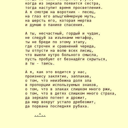
когда из зеркала появится сестра,

тогда наступит время просветления.

А я смотрю на воротник - песец,

на глаз его альцгеймерную муть,

на шерсть его, которая мертва

и думаю о панике спасения. 

А ты, несчастный, гордый и чудак,

не следуй за изъянами метафор,

ты не бреди по этому этапу,

где строчек и сравнений череда,

ты отпусти на волю всех лисиц,

что выели нутро больного смысла,

пусть пробуют от безнадёги скрыться,

а ты - таись. 

А я, как это водится у нас,

произнесу заклятие, заплакав,

о том, что неизбежна доля зла

в пропорции используемых знаков,

о том, что в злаках слишком много ржи,

о том, что в детях слишком много страха,

да зеркало потеет и дрожит,

да мир вокруг устало дребезжит,

да порвана последняя рубаха. 

..^..