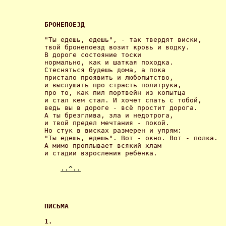
БРОНЕПОЕЗД 
"Ты едешь, едешь", - так твердят виски,

твой бронепоезд возит кровь и водку.

В дороге состояние тоски

нормально, как и шаткая походка.

Стесняться будешь дома, а пока

пристало проявить и любопытство,

и выслушать про страсть политрука,

про то, как пил портвейн из копытца

и стал кем стал. И хочет спать с тобой,

ведь вы в дороге - всё простит дорога.

А ты брезглива, зла и недотрога,

и твой предел мечтания - покой.

Но стук в висках размерен и упрям:

"Ты едешь, едешь". Вот - окно. Вот - полка.

А мимо проплывает всякий хлам 

и стадии взросления ребёнка. 

..^..
ПИСЬМА 
1. 