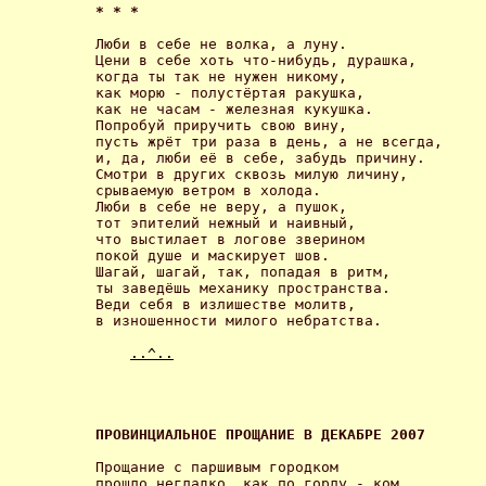
* * * 
Люби в себе не волка, а луну.

Цени в себе хоть что-нибудь, дурашка,

когда ты так не нужен никому,

как морю - полустёртая ракушка,

как не часам - железная кукушка.

Попробуй приручить свою вину,

пусть жрёт три раза в день, а не всегда,

и, да, люби её в себе, забудь причину.

Смотри в других сквозь милую личину,

срываемую ветром в холода.

Люби в себе не веру, а пушок,

тот эпителий нежный и наивный,

что выстилает в логове зверином

покой душе и маскирует шов.

Шагай, шагай, так, попадая в ритм,

ты заведёшь механику пространства.

Веди себя в излишестве молитв,

в изношенности милого небратства. 

..^..
ПРОВИНЦИАЛЬНОЕ ПРОЩАНИЕ В ДЕКАБРЕ 2007 
Прощание с паршивым городком

прошло негладко, как по горлу - ком,
