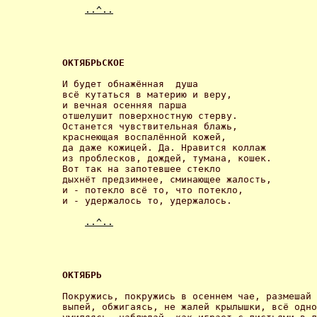
..^..
ОКТЯБРЬСКОЕ 
И будет обнажённая  душа

всё кутаться в материю и веру,

и вечная осенняя парша

отшелушит поверхностную стерву.

Останется чувствительная блажь,

краснеющая воспалённой кожей,

да даже кожицей. Да. Нравится коллаж

из проблесков, дождей, тумана, кошек.

Вот так на запотевшее стекло

дыхнёт предзимнее, сминающее жалость,

и - потекло всё то, что потекло,

и - удержалось то, удержалось. 

..^..
ОКТЯБРЬ 
Покружись, покружись в осеннем чае, размешай 
выпей, обжигаясь, не жалей крылышки, всё одно