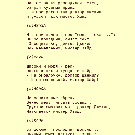
На шесток взгромоздился петел,

озирая куриный прайд.

- Я прекрасен как доктор Джекил

и ужасен, как мистер Хайд! 

(с)AShSA 
Что нам помнить про "мене, текел..."?

Нынче праздник, сияет сайт.

-Заходите же, доктор Джекил.

Вон немедленно, мистер Хайд. 

(с)КАРР 
Широки и моря и реки,

много в них и тунцов и сайд.

- На рыбалочку, доктор Джекил?

- И по маленькой, мистер Хайд! 

(с)AShSA 
Невоспитанные абреки

Вечно лезут играть офсайд...

Грустно смотрит матч доктор Джекил,

Матюгается мистер Хайд. 

(с)КАРР 
за щекою - последний шекель...

пьяный немец диктует - хальт!
