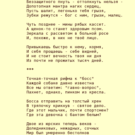
Беззащитного пнуть - оттолкнуть нельзя -

Допотопная мантра нагих сердец,

Пусть шалит, легонько тебя грызя,

Зубки режутся - бог с ним, грызи, малец. 

Чуть позднее - мины рябых кассет.

А щенок-то станет здоровым псом.

Зеркала с рассветом в больной росе

И, похоже, в них не твоё лицо. 

Привыкаешь быстро к нему, кормя,

И себя прощаешь - себе видней,

И не стоит вечность твоя ни дня

Из почти не прожитых тысяч дней. 

*** 
Точная-точная рифма к "босс"

Каждой собаке давно известна

Все мы ответим: "гавно-вопрос",

Пахнет, однако, пинком из кресла. 

Босса отправить на толстый хрен

В тряпочку крикнув - святое дело.

Где этот мальчик, почти спортсмен?

Где эта девочка с бантом белым? 

Двое из юрских теперь веков -

Доледниковых, нежадных, сочных

Мир был умеренно бестолков
