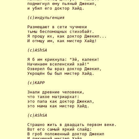
подмигнул ему пьяный Джекил,

и убил его доктор Хайд. 

(с)индульгенция 
Размещают в сети чучмеки

тьмы беспомощных стихобайт.

Я прощу их, как доктор Джекил...

И отмщу им, как мистер Хайд! 

(с)AShSA 
Я б им крикнула: "Эй, калеки!

Начинаем вселенский хай!"

Озверел бы враз доктор Джекил,

Укрощён бы был мистер Хайд. 

(с)КАРР 
Знали древние человеки,

что такое матриархат:

это папа как доктор Джекил,

это мама как мистер Хайд. 

(с)AShSA 
Страшно жить в двадцать первом веке.

Вот его самый яркий слайд:

В гроб положенный доктор Джекил

И ликующий мистер Хайд. 
