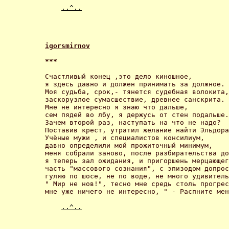
..^..
igorsmirnov
*** 
Счастливый конец ,это дело киношное, 

я здесь давно и должен принимать за должное. 

Моя судьба, срок,- тянется судебная волокита,
заскорузлое сумасшествие, древнее санскрита. 

Мне не интересно я знаю что дальше, 

сем пядей во лбу, я держусь от стен подальше.
Зачем второй раз, наступать на что не надо? 

Поставив крест, утратил желание найти Эльдора
Учёные мужи , и специалистов консилиум, 

давно определили мой прожиточный минимум, 

меня собрали заново, после разбирательства до
я теперь зал ожидания, и пригоршень мерцающег
часть "массового сознания", с эпизодом допрос
гуляю по шосе, не по воде, не много удивитель
" Мир не нов!", тесно мне средь столь прогрес
мне уже ничего не интересно, " - Распните мен
..^..