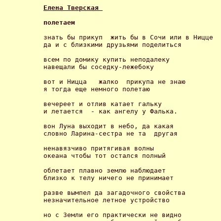
Елена Тверская 
полетаем 
знать бы прикуп  жить бы в Сочи или в Ницце

да и с близкими друзьями поделиться 

всем по домику купить неподалеку

навещали бы соседку-лежебоку 

вот и Ницца   жалко  прикупа не знаю

я тогда еще немного полетаю 

вечереет и отлив катает гальку

и летается  - как ангелу у Фалька. 

вон Луна выходит в небо, да какая

словно Ларина-сестра не та  другая 

ненавязчиво притягивая волны

океана чтобы тот остался полный 

облетает плавно землю наблюдает

близко к телу ничего не принимает 

разве вымпел да загадочного свойства

незначительное летное устройство 

но с Земли его практически не видно
