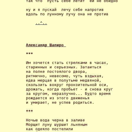
так что  пусть себе летит  ей не обидно 

ну и я пускай  лечу себе напротив            
вдоль по лунному лучу она не против 

..^..
Александр Шапиро 
*** 
Им хочется стать стрелками в часах,

старинных и серьезных. Затаиться

на полке постоялого двора,

ритмично, невесомо, чуть вздыхая,

едва мерцая в полутьме медвяной,

скользить вокруг пронзительной оси,

дрожать, когда пробьет - и снова круг

за кругом, неразлучно... Будто время

рождается из этого движенья

и умирает, не успев родиться. 

*** 
Ночью вода черна в заливе

Морщит луну шуршит льняным

как одеяло постелили
