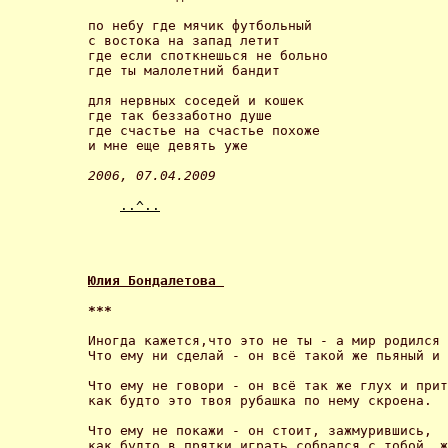
по небу где мячик футбольный

с востока на запад летит

где если споткнешься не больно

где ты малолетний бандит 

для нервных соседей и кошек

где так беззаботно душе

где счастье на счастье похоже

и мне еще девять уже 

2006, 07.04.2009 
..^..
Юлия Бондалетова 
*** 
Иногда кажется,что это не ты - а мир родился 
Что ему ни сделай - он всё такой же пьяный и 
Что ему не говори - он всё так же глух и прит
как будто это твоя рубашка по нему скроена. 

Что ему не покажи - он стоит, зажмурившись, 

как будто в прятки играть собрался с тобой, ж