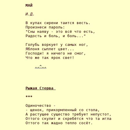
МАЙ 
И.Д. 
В купах сирени таится весть.

Произнеси пароль:

"Сны наяву - это всё что есть,

Радость и боль, и боль..." 

Голубь воркует у самых ног,

Яблоня сыплет цвет...

Господи! я ничего не смог,

Что же так ярок свет! 

..^..
Рыжая Стерва 
*** 
Одиночество - 

- щенок, прикормленный со стола,

А растущее существо требует непустот,

Оттого скулит и скребётся что та игла

Оттого так жадно тепло сосёт. 
