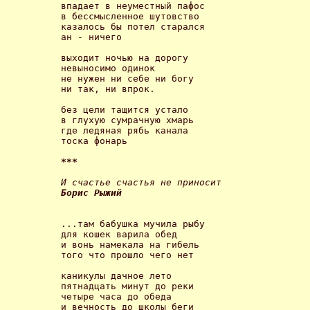
впадает в неуместный пафос

в бессмысленное шутовство

казалось бы потел старался

ан - ничего 

выходит ночью на дорогу

невыносимо одинок

не нужен ни себе ни богу

ни так, ни впрок. 

без цели тащится устало

в глухую сумрачную хмарь

где ледяная рябь канала

тоска фонарь 

*** 
Борис Рыжий 
...там бабушка мучила рыбу

для кошек варила обед

и вонь намекала на гибель

того что прошло чего нет 

каникулы дачное лето

пятнадцать минут до реки

четыре часа до обеда

и вечность до школы беги 
