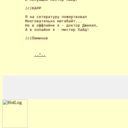
(с)КАРР 
Я на сетературу пожертвовал

Многоватенько мегабайт...

Но в оффлайне я - доктор Джекил,

А в онлайне я - мистер Хайд! 

..^..