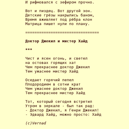
И рифмовался с зефиром прочно. 

Вот и пиздец. Вот другой эон.

Детские грёзы накрылись баном,

Время вживляет под рёбра клон

Матрица пишет нули по плану. 

================================ 

Доктор Джекил и мистер Хайд 
*** 
Чист и ясен огонь, и светел

на остовах горящих хат

Чем прекраснее доктор Джекил

Тем ужаснее мистер Хайд 

Оседает горячий пепел

Плодородием в сотни крат

Чем ужаснее доктор Джекил

Тем прекраснее мистер Хайд 

Тот, который сегодня встретил

Утром в зеркале - был так рад:

- Доктор Джекил, я Генри Джекил!

- Эдвард Хайд, можно просто: Хайд 

(c)Vernad 