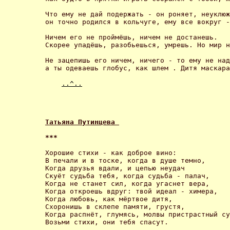
Что ему не дай подержать - он роняет, неуклюж
он точно родился в кольчуге, ему все вокруг -
Ничем его не проймёшь, ничем не достанешь. 

Скорее упадёшь, разобьешься, умрешь. Но мир н
Не зацепишь его ничем, ничего - то ему не над
а ты одеваешь глобус, как шлем . Дитя маскара
..^..
Татьяна Путинцева 
*** 
Хорошие стихи - как доброе вино:

В печали и в тоске, когда в душе темно,

Когда друзья вдали, и цепью неудач

Скуёт судьба тебя, когда судьба - палач,

Когда не станет сил, когда угаснет вера,

Когда откроешь вдруг: твой идеал - химера,

Когда любовь, как мёртвое дитя,

Схоронишь в склепе памяти, грустя,

Когда распнёт, глумясь, молвы пристрастный су
Возьми стихи, они тебя спасут. 
