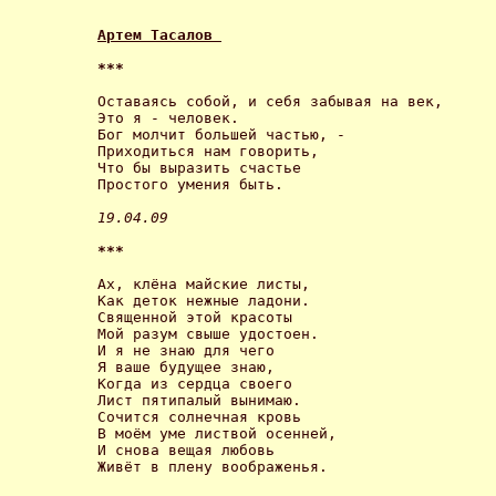
Артем Тасалов 
*** 
Оставаясь собой, и себя забывая на век,

Это я - человек.

Бог молчит большей частью, -

Приходиться нам говорить,

Что бы выразить счастье

Простого умения быть. 

19.04.09 
*** 
Ах, клёна майские листы,

Как деток нежные ладони.

Священной этой красоты

Мой разум свыше удостоен.

И я не знаю для чего

Я ваше будущее знаю,

Когда из сердца своего

Лист пятипалый вынимаю.

Сочится солнечная кровь

В моём уме листвой осенней,

И снова вещая любовь

Живёт в плену воображенья. 
