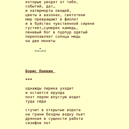
которые уводят от тебя, 

событий, дат… 

и натюрморты овощей, 

цветы в вазонах, светотени 

мир превращают в фиолет 

и в буйство чувственной сирени 

густеет…сумерек камедь, 

ленивый бог в пурпур одетый 

переплавляет солнца медь 

на две монеты 

..^..
Борис Панкин 
*** 
однажды лирика уходит

и остается ерунда

поэт пером впустую водит

туда сюда 

стучит в открытые ворота

на грани бездны водку пьет

дрянная в сущности работа

сизифов пот 
