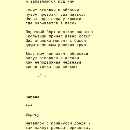
и забавляются под ним 

Гонит осколки и обломки

пузом провозит раз пятьсот

Ночью вода седа у кромки

где зарывается в песок 

Лодочный борт желтком окрашен

Скользкий причал давно остыл

Два огонька мигают с башен

двум огонькам далеких крыл 

Властным гипнозом побережья

разум отвержен и влеком

как неподвижная медвежья

синяя точка над виском 

..^..
Забава 
*** 
Борису 
металлом с привкусом дождя - 

так пахнут рельсы горизонта, 
