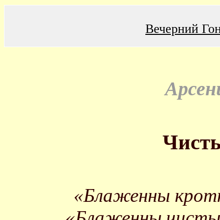
Вечерний Го
Арсен
Чисты
«Блаженны кротк
«Блаженны чистые