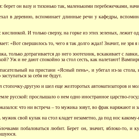
 берет он вазу и тихонько так, маленькими перебежечками, нач
н ехал в деревню, вспоминает длинные речи у кафедры, вспоми
с кислинкой. И только сверху, на горке из этих зеленых, лежит 
мает: «Вот свершилось то, чего я так долго ждал! Значит, не зря
ка, только дотрагивается до него зоотехник, вскакивает с лавки,
сской? Уж и не дают спокойно за стол сесть, как налетают! Вам
спасательный на пристани «Ясный пень», и убегал из-за стола,
заступаться за себя не будут.
л стопочку-другую и шел еще желторотых автоматизаторов и мо
мле русской: прослышало о нем одно иностранное царство-госуда
зался: что ни встреча – то мужика зовут, во фрак наряжают и з
 мужик свой кулак на стол кладет незаметно, да под нос какому
блочками побаловаться любит. Берет он, значит, яблоко-то, и 
авшуюся.