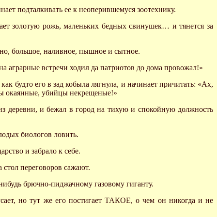
инает подталкивать ее к неоперившемуся зоотехнику.
нает золотую рожь, маленьких бедных свинушек… и тянется за
одно, большое, наливное, пышное и сытное.
 я на аграрные встречи ходил да патриотов до дома провожал!»
 как будто его в зад кобыла лягнула, и начинает причитать: «Ах,
пиры окаянные, убийцы некрещеные!»
 из деревни, и бежал в город на тихую и спокойную должность
лодых биологов ловить.
рство и забрало к себе.
а стол переговоров сажают.
-нибудь брючно-пиджачному газовому гиганту.
кусает, но тут же его постигает ТАКОЕ, о чем он никогда и не