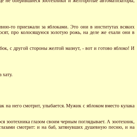
ще не оперившиеся зоотехники и желторотые автоматизаторы,
вню-то приезжали за яблоками. Это они в институтах всяких
осят, про колосящуюся золотую рожь, на деле же ехали они в
бок, с другой стороны желтой мазнут, - вот и готово яблоко! И
 хату.
так на него смотрит, улыбается. Мужик с яблоком вместо кулака
гося зоотехника глазом своим черным поглядывает. А зоотехник,
глазами смотрит: и на баб, затянувших душевную песню, и на