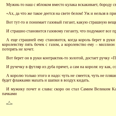
Мужик-то наш с яблоком вместо кулака вскакивает, бороду с
«Ах, да что же такое деется на свете белом! Уж и нельзя в 
Вот тут-то и понимает газовый гигант, какую страшную вещь 
И страшно становится газовому гиганту, что подумают все п
А еще страшней ему становится, когда король берет в руки 
королевству пять бочек с газом, а королевство ему – миллион
потерять не хочет.
Вот берет он в руки контрактик-то золотой, достает ручку «
И ручечку в футляр из дуба прячет, а сам на короля: ну как, с
А королю только этого и надо: чуть не смеется, чуть не пляш
будет флажками махать и шапки в воздух кидать.
И мужику почет и слава: скоро он стал Самим Великим Кан
пачками
..^..