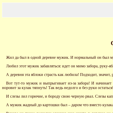
Жил да был в одной деревне мужик. И нормальный он был муж
Любил этот мужик забавляться: идет он мимо забора, руку-яб
А деревня эта яблоки страсть как любила! Подходит, значит, р
Вот тут-то мужик и выпрыгивает из-за забора! И начинает п
норовит за кулак тяпнуть! Так ведь недолго и без руки остаться
И слезы лил горючие, и бороду свою черную рвал. Слезы ка
А мужик жадный до картошки был – даром что вместо кулака