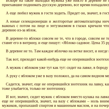
Вскоре на такие выходки мужика уже никто в деревне не 
приехавшие поднимать русскую деревню, все время попадалис
А еще любил мужик в гости ходить. Придет он, значит, в гос
А юные селекционерши и желторотые автоматизаторы ничег
важных с потом на лице и энтузиазмом в глазах кричали что
деревню из-за яблок.
В деревне-то яблоки совсем не те, что в городе, совсем не 
ставят его в витрину, и еще пишут: «Яблоко садовое. Цена 35 р
В деревне не то. Там каждое яблочко на ветке висит, и нигде 
Так вот, приходит какой-нибудь еще не оперившийся зоотехн
А мужик с яблоком уже тут как тут: сидит на лавке, в бороду
А руку с яблоком уже в вазу положил, да на самом видном ме
Садится, значит, еще не оперившийся зоотехник на лавку, к
тоже улыбается, только не зоотехнику.
И вот, значит, сидит мужик с яблоком вместо кулака на лав
еще не оперившийся, значит, на вазу с яблоками – ноль вни
мужиков, пропахший спиртом и машинным маслом, и на поче