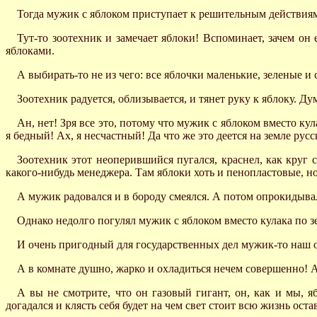
Тогда мужик с яблоком приступает к решительным действиям:
Тут-то зоотехник и замечает яблоки! Вспоминает, зачем о
яблоками.
А выбирать-то не из чего: все яблочки маленькие, зеленые и 
Зоотехник радуется, облизывается, и тянет руку к яблоку. Ду
Ан, нет! Зря все это, потому что мужик с яблоком вместо кула
я бедный! Ах, я несчастный! Да что же это деется на земле ру
Зоотехник этот неоперившийся пугался, краснел, как круг 
какого-нибудь менеджера. Там яблоки хоть и пенопластовые, но 
А мужик радовался и в бороду смеялся. А потом опрокидыва
Однако недолго погулял мужик с яблоком вместо кулака по зе
И очень пригодный для государственных дел мужик-то наш ока
А в комнате душно, жарко и охладиться нечем совершенно! А
А вы не смотрите, что он газовый гигант, он, как и мы, я
догадался и клясть себя будет на чем свет стоит всю жизнь ост