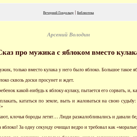
|
Вечерний Гондольер
Библиотека
Арсений Володин
Сказ про мужика с яблоком вместо кулак
ик, только вместо кулака у него было яблоко. Большое такое яб
локо сквозь доски просунет и ждет.
ебенок какой-нибудь к яблоку-кулаку, пытается его сорвать, и, ка
лакать, кататься по земле, выть и жаловаться на свою судьбу:
!»
пают, клочья бороды летят… Люди разжалобливались и давали б
 яблоко! За одну секунду очищал ведро и требовал как «морал