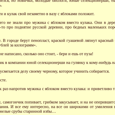
велся, но новички, молодые биологи, юные селекционерши, е
ь.
ти и кулак свой незаметно в вазу с яблоками положит.
о не знали про мужика с яблоком вместо кулака. Они в дере
-то про поднятие русской деревни, про бедных маленьких пор
те. В городе берут пенопласт, краской гуашевой ляпнут красный 
ублей за килограмм».
не написано, сколько оно стоит, - бери и ешь от пуза!
ик в компании юной селекционерши на гулянку к кому-нибудь на
 усмехается делу своему черному, которое учинить собирается.
сте.
ак раз напротив мужика с яблоком вместо кулака: и приветливо 
ке, самогончик попивает, грибком закусывает, и на не оперивше
мания. И все ему интересно, на все он широкими от умиления 
рнелые срубы старинной избы…