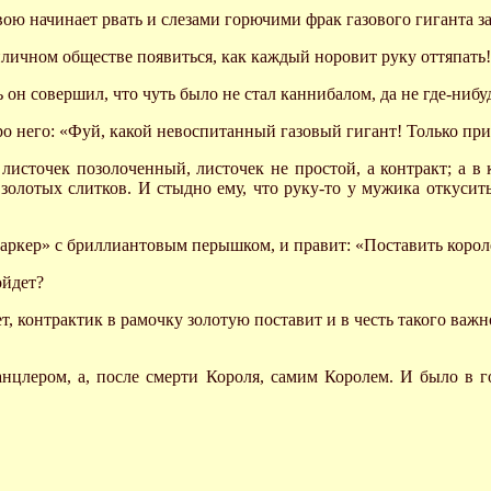
вою начинает рвать и слезами горючими фрак газового гиганта за
приличном обществе появиться, как каждый норовит руку оттяпать
он совершил, что чуть было не стал каннибалом, да не где-нибуд
ро него: «Фуй, какой невоспитанный газовый гигант! Только пр
листочек позолоченный, листочек не простой, а контракт; а в 
 золотых слитков. И стыдно ему, что руку-то у мужика откусит
Паркер» с бриллиантовым перышком, и правит: «Поставить королев
ойдет?
ет, контрактик в рамочку золотую поставит и в честь такого важн
цлером, а, после смерти Короля, самим Королем. И было в гос