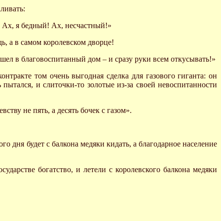
ливать:
! Ах, я бедный! Ах, несчастный!»
ь, а в самом королевском дворце!
ишел в благовоспитанный дом – и сразу руки всем откусывать!»
контракте том очень выгодная сделка для газового гиганта: он
ь пытался, и слиточки-то золотые из-за своей невоспитанности
ству не пять, а десять бочек с газом».
ого дня будет с балкона медяки кидать, а благодарное население
ударстве богатство, и летели с королевского балкона медяки