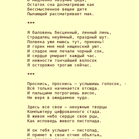
Остаток сна досматриваю как

Бессмысленное вещее дитя

Пылающий рассматривает мак. 

*** 
Я баловень бесценный, ленный линь, 

Страдалец неуёмный, праздный шут. 

Полвека уже маюсь тут, прикинь! 

И горек мне мой нищенский уют. 

И сладок мне печали чорный сок, 

И сердце умирает каждый час. 

И нежности тончайший волосок 

Я осторожно трогаю сейчас. 

*** 
Проснись, проснись – услышишь голосок, -

Всё только начинается отсюда.

И пальцами потрогаешь висок,

Не веря в ожидаемое чудо. 

Здесь все свои – ненужные творцы

Компьютеру цифрованного стада.

В живое небо сердце свое рцы,

Как исповедь живого листопада. 

И он тебя услышит – листопад,

И примет в свои отчие объятья…
