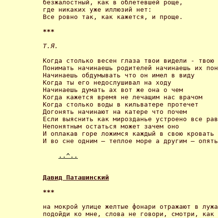
безжалостный, как в облетевшей роще, 

где никаких уже иллюзий нет: 

Все ровно так, как кажется, и проще. 

*** 
Т.Я. 
Когда столько весен глаза твои видели - твою 
Понимать начинаешь родителей начинаешь их пон
Начинаешь обдумывать что он имел в виду 

Когда ты его недослушивал на ходу 

Начинаешь думать ах вот же она о чем 

Когда кажется время не лечащим нас врачом 

Когда столько воды в кильватере протечет 

Догонять начинают на катере что почем 

Если выяснить как мирозданье устроено все рав
Непонятным остаться может зачем оно 

И оплакав горе ложимся каждый в свою кровать 

И во сне одним – теплое море а другим – опять
..^..
Давид Паташинский
***
на мокрой улице желтые фонари отражают в лужа
подойди ко мне, слова не говори, смотри, как 