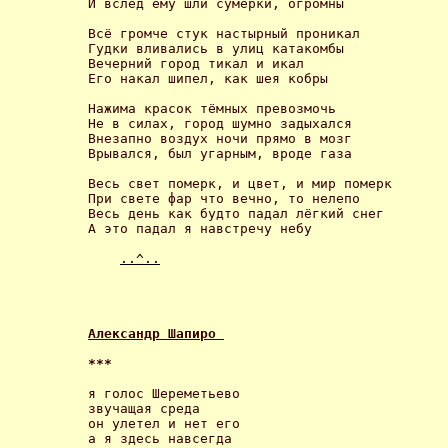
И вслед ему шли сумерки, огромны 

Всё громче стук настырный проникал

Гудки вливались в улиц катакомбы

Вечерний город тикал и икал

Его накал шипел, как шея кобры 

Нажима красок тёмных превозмочь

Не в силах, город шумно задыхался

Внезапно воздух ночи прямо в мозг

Врывался, был угарным, вроде газа 

Весь свет померк, и цвет, и мир померк

При свете фар что вечно, то нелепо

Весь день как будто падал лёгкий снег

А это падал я навстречу небу 

..^..
Александр Шапиро 
*** 
я голос Шереметьево

звучащая среда

он улетел и нет его

а я здесь навсегда 
