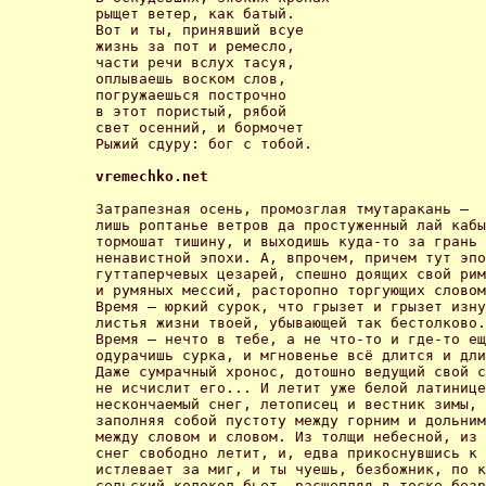
рыщет ветер, как батый. 

Вот и ты, принявший всуе 

жизнь за пот и ремесло, 

части речи вслух тасуя, 

оплываешь воском слов, 

погружаешься построчно 

в этот пористый, рябой 

свет осенний, и бормочет 

Рыжий сдуру: бог с тобой. 

vremechko.net 
Затрапезная осень, промозглая тмутаракань –

лишь роптанье ветров да простуженный лай кабы
тормошат тишину, и выходишь куда-то за грань

ненавистной эпохи. А, впрочем, причем тут эпо
гуттаперчевых цезарей, спешно доящих свой рим
и румяных мессий, расторопно торгующих словом
Время – юркий сурок, что грызет и грызет изну
листья жизни твоей, убывающей так бестолково.

Время – нечто в тебе, а не что-то и где-то ещ
одурачишь сурка, и мгновенье всё длится и дли
Даже сумрачный хронос, дотошно ведущий свой с
не исчислит его... И летит уже белой латинице
нескончаемый снег, летописец и вестник зимы, 

заполняя собой пустоту между горним и дольним
между словом и словом. Из толщи небесной, из 
снег свободно летит, и, едва прикоснувшись к 
истлевает за миг, и ты чуешь, безбожник, по к
сельский колокол бьет, расщепляя в тоске безр