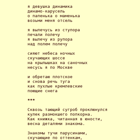
я девушка динамика

динамо-карусель

о папенька о маменька

возьми меня отсель 

я вылечусь из ступора

печали полечу

я вылечу из рупора

над полем полечу 

сияют небеса ночных

скучающих шоссе

на крылышках на саночных

несусь я по Москве 

и обретаю плотское

и снова речь туга

как пухлые кремлевские

поющие снега 

*** 
Сквозь тающий сугроб проклюнулся

кулек размокшего попкорна.

Как книжка, читанная в юности,

весна деталями знакома. 

Знакомы тучи парусинами,

скучающие по оттенкам,
