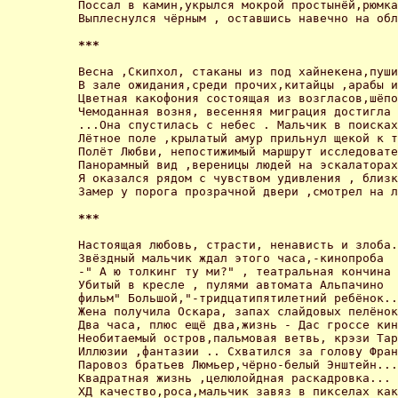
Поссал в камин,укрылся мокрой простынёй,рюмка
Выплеснулся чёрным , оставшись навечно на обл
*** 
Весна ,Скипхол, стаканы из под хайнекена,пуши
В зале ожидания,среди прочих,китайцы ,арабы и
Цветная какофония состоящая из возгласов,шёпо
Чемоданная возня, весенняя миграция достигла 
...Она спустилась с небес . Мальчик в поисках
Лётное поле ,крылатый амур прильнул щекой к т
Полёт Любви, непостижимый маршрут исследовате
Панорамный вид ,вереницы людей на эскалаторах
Я оказался рядом с чувством удивления , близк
Замер у порога прозрачной двери ,смотрел на л
*** 
Настоящая любовь, страсти, ненависть и злоба.
Звёздный мальчик ждал этого часа,-кинопроба

-" А ю толкинг ту ми?" , театральная кончина

Убитый в кресле , пулями автомата Альпачино 

фильм" Большой,"-тридцатипятилетний ребёнок..

Жена получила Оскара, запах слайдовых пелёнок
Два часа, плюс ещё два,жизнь - Дас гроссе кин
Необитаемый остров,пальмовая ветвь, крэзи Тар
Иллюзии ,фантазии .. Схватился за голову Фран
Паровоз братьев Люмьер,чёрно-белый Энштейн...
Квадратная жизнь ,целюлойдная раскадровка...

ХД качество,роса,мальчик завяз в пикселах как