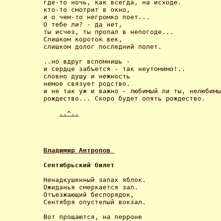
где-то ночь, как всегда, на исходе. 

кто-то смотрит в окно, 

и о чем-то негромко поет... 

О тебе ли? - да нет, 

ты исчез, ты пропал в непогоде... 

Слишком короток век, 

слишком долог последний полет. 

..но вдруг вспомнишь - 

и сердце забъется - так неутомимо!.. 

словно душу и нежность 

немое связует родство. 

и не так уж и важно - любимый ли ты, нелюбимы
рождество... Скоро будет опять рождество. 

..^..
Владимир Антропов 
Сентябрьский билет 
Ненадкушенный запах яблок.

Ожиданья смеркается зал.

Отъезжающий беспорядок,

Сентября опустелый вокзал. 

Вот прощаются, на перроне
