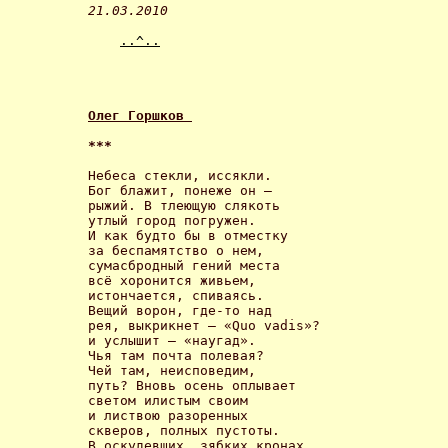
21.03.2010
..^..
Олег Горшков 
*** 
Небеса стекли, иссякли. 

Бог блажит, понеже он – 

рыжий. В тлеющую слякоть 

утлый город погружен. 

И как будто бы в отместку 

за беспамятство о нем, 

сумасбродный гений места 

всё хоронится живьем, 

истончается, спиваясь. 

Вещий ворон, где-то над 

рея, выкрикнет – «Quo vadis»? 

и услышит – «наугад». 

Чья там почта полевая? 

Чей там, неисповедим, 

путь? Вновь осень оплывает 

светом илистым своим 

и листвою разоренных 

скверов, полных пустоты. 

В оскудевших, зябких кронах 
