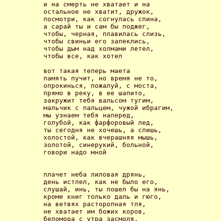
и на смерть не хватает и на 

остальное не хватит, дружок, 

посмотри, как согнулась спина, 

а сарай ты и сам бы поджег, 

чтобы, черная, плавилась слизь, 

чтобы свиньи его запеклись, 

чтобы дым над холмами летел, 

чтобы все, как хотел

вот такая теперь маета 

память пучит, но время не то, 

опрокинься, пожалуй, с моста, 

прямо в реку, в ее шапито, 

закружит тебя вальсом тугим, 

мальчик с пальцем, чужой ибрагим, 

мы узнаем тебя наперед, 

голубой, как фарфоровый лед, 

ты сегодня не хочешь, а спишь, 

холостой, как вчерашняя мышь,

золотой, синерукий, больной,

говори надо мной

плачет неба лиловая дрянь,

день истлел, как не было его,

слушай, инь, ты пошел бы на янь,

кроме книг только даль и гюго,

на ветвях расторопная тля,

не хватает им божих коров,

беломора с утра засмоля,
