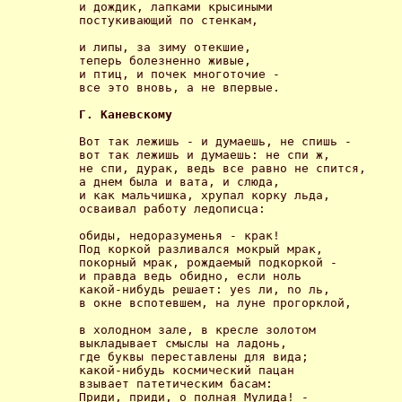
и дождик, лапками крысиными

постукивающий по стенкам, 

и липы, за зиму отекшие,

теперь болезненно живые,

и птиц, и почек многоточие -

все это вновь, а не впервые. 

Г. Каневскому 
Вот так лежишь - и думаешь, не спишь -

вот так лежишь и думаешь: не спи ж,

не спи, дурак, ведь все равно не спится,

а днем была и вата, и слюда,

и как мальчишка, хрупал корку льда,

осваивал работу ледописца: 

обиды, недоразуменья - крак!

Под коркой разливался мокрый мрак,

покорный мрак, рождаемый подкоркой -

и правда ведь обидно, если ноль

какой-нибудь решает: yes ли, no ль,

в окне вспотевшем, на луне прогорклой, 

в холодном зале, в кресле золотом

выкладывает смыслы на ладонь,

где буквы переставлены для вида;

какой-нибудь космический пацан

взывает патетическим басам:

Приди, приди, о полная Мулида! - 
