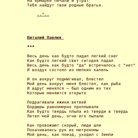
На ярмарке печали и утрат

Тебя найдут твои родные братья. 

..^..
Виталий Павлюк 
*** 
Весь день как будто падал легкий снег

Как будто легкий свет сегодня падал

Весь день как будто "да" встречалось с "нет"

И воздух состоял из мелких капель 

И он вокруг подмигивал, блестел

Мой день вокруг меня блестел, как рыба

И вдруг менялся – был одним из тех

Которые меняются открыто 

Подрагивали ежики ветвей

Бордюры равномерно проплывали

Как будто твердь плыла из тверди в твердь

Летел мой день, огни его пылали 

Как провожают скорый, люди шли

Покачивались рук их метрономы

Мой день, как поезд, уходил с Земли
