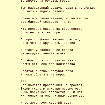
Загляжусь на большую гору. 

Там разреженный воздух, дышать не легко, 

Но зато и видать далеко. 

Осень – в самом начале, но на высоте 

Все быстрей созревает, и те, 

Кто желтеет едва в октябре-ноябре - 

Золотые стоят на горе. 

А гора голубыми снегами блестит, 

Не о чем не кручинясь, на вид. 

И стоят у подножья ее дерева – 

Черны-руки, желты-рукава. 

Голубая гора, золотая листва - 

Время есть еще для волшебства. 

Золотая листва, голубая гора, 

И пока облетать не пора. 

*** 

Все кажется прозрачным на просвет, 

Bидны скелеты и хрящи предметов. 

Лишь посильнее просветить – и нет 

Ни темных пятен, ни иных секретов. 

И остается жестковатый свет, 
