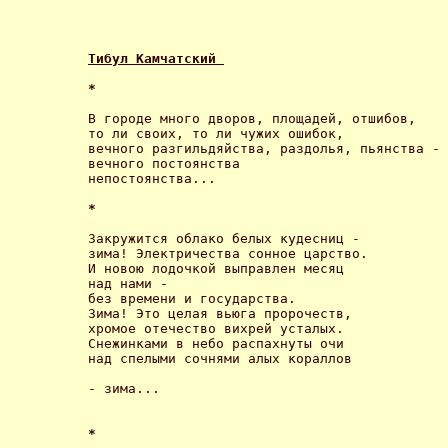
Тибул Камчатский 
* 
В городе много дворов, площадей, отшибов, 

то ли своих, то ли чужих ошибок, 

вечного разгильдяйства, раздолья, пьянства - 

вечного постоянства 

непостоянства... 

* 
Закружится облако белых кудесниц - 

зима! Электричества сонное царство. 

И новою лодочкой выправлен месяц 

над нами - 

без времени и государства. 

Зима! Это целая вьюга пророчеств, 

хромое отечество вихрей усталых. 

Снежинками в небо распахнуты очи 

над спелыми сочнями алых кораллов 

- зима... 

* 