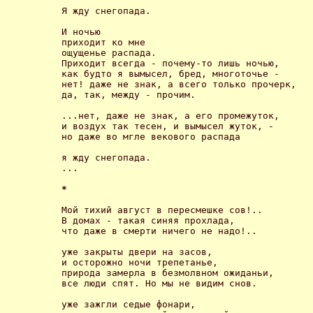
Я жду снегопада. 

И ночью 

приходит ко мне 

ощущенье распада. 

Приходит всегда - почему-то лишь ночью, 

как будто я вымысел, бред, многоточье - 

нет! даже не знак, а всего только прочерк, 

да, так, между - прочим. 

...нет, даже не знак, а его промежуток, 

и воздух так тесен, и вымысел жуток, - 

но даже во мгле векового распада 

я жду снегопада. 

... 

* 
Мой тихий август в пересмешке сов!.. 

В домах - такая синяя прохлада, 

что даже в смерти ничего не надо!.. 

уже закрыты двери на засов, 

и осторожно ночи трепетанье, 

природа замерла в безмолвном ожиданьи, 

все люди спят. Но мы не видим снов. 

уже зажгли седые фонари, 
