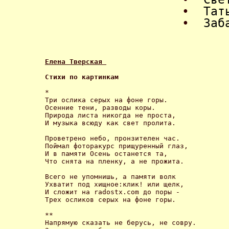
•
Тат
•
Заб
Елена Тверская 
Стихи по картинкам 
* 

Три ослика серых на фоне горы. 

Осенние тени, разводы коры. 

Природа листа никогда не проста, 

И музыка всюду как свет пролита. 

Проветрено небо, пронзителен час. 

Поймал фоторакурс прищуренный глаз, 

И в памяти Осень останется та, 

Что снята на пленку, а не прожита. 

Всего не упомнишь, a памяти волк 

Ухватит под хищное:клик! или щелк, 

И сложит на radostx.com до поры - 

Трех осликов серых на фоне горы. 

** 

Напрямую сказать не берусь, не совру. 
