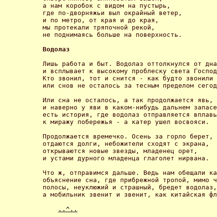
а нам коробок с видом на пустырь,

где по-дворняжьи выл окрайный ветер,

и по метро, от края и до края,

мы протекали тряпочной рекой,

не поднимаясь больше на поверхность. 

Водолаз 
Лишь работа и быт. Водолаз оттолкнулся от дна
и всплывает к высокому проблеску света Господ
Кто звонил, тот и снится - как будто звонили 
или снов не осталось за тесным пределом сегод
Или сна не осталось, а так продолжается явь, 

и наверно у яви в каком-нибудь дальнем запасе
есть история, где водолаз отправляется вплавь
к миражу побережья - а катер ушел восвояси. 

Продолжается времечко. Осень за горло берет, 

отдаются долги, небожители сходят с экрана, 

открываются новые звезды, младенец орет, 

и устами дурного младенца глаголет нирвана. 

Что ж, отправимся дальше. Ведь нам обещали ка
объяснение сна, где прибрежной тропой, мимо ч
полосы, неуклюжий и страшный, бредет водолаз,
а мобильник звенит и звенит, как китайская фл
..^..