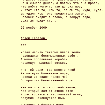
не в смысле денег, а потому что она права, 

что любит кого-то там до сих пор, 

и этот кто-то, кем-то, зачем-то, куда, куда, 

вы удалились, она прошептала затем,

человек входит в слова, а вокруг вода,

зажатая между стен.

26 ноября 2009

Артем Тасалов 
*** 
Устал месить тяжелый пласт земли

Подёнщиком бессмысленных забот.

А мимо проплывают корабли

Наследуя пылающий восход. 

И в той дали, где юности иной

Распахнуты блаженные миры,

Навеки исчезает голос мой

По прихоти божественной игры. 

Уже по пояс в тягостной земле,

Как старый дом отчаянно стою,

И растворяясь в наступившей мгле,

Безумие нахлынувшее пью. 

И медленно безумие цедя,
