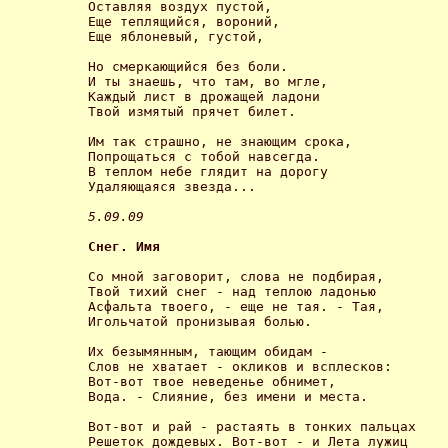
Оставляя воздух пустой,

Еще теплящийся, вороний,

Еще яблоневый, густой, 

Но смеркающийся без боли. 

И ты знаешь, что там, во мгле,

Каждый лист в дрожащей ладони

Твой измятый прячет билет. 

Им так страшно, не знающим срока,

Попрощаться с тобой навсегда.

В теплом небе глядит на дорогу

Удаляющаяся звезда... 

5.09.09 
Снег. Имя 
Со мной заговорит, слова не подбирая,

Твой тихий снег - над теплою ладонью

Асфальта твоего, - еще не тая. - Тая,

Игольчатой пронизывая болью. 

Их безымянным, тающим обидам -

Слов не хватает - окликов и всплесков:

Вот-вот твое неведенье обнимет, 

Вода. - Слияние, без имени и места. 

Вот-вот и рай - растаять в тонких пальцах

Решеток дождевых. Вот-вот - и Лета лужиц
