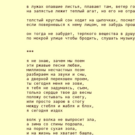
в лужах опавшие листья, плавают там, ветер го
на запястье лежит теплый агат, но его не отра
толстый круглый сон ходит на цыпочках, посмат
если повернешься к нему лицом, не забудь прош
он тогда не забудет, терпкого вещества в душу
по мокрой улице чтобы бродить, слушать музыку
***
я не знаю, зачем мы поем 

эти ржавые песни любви, 

миллионы несчастных поэм 

разбираем на звуки и сны, 

а дверной перекошен проем, 

ты сегодня меня не зови, 

я тебя не задумаясь, съем, 

только сердце твое до весны 

положу остывать на снегу, 

или просто зарою в стогу 

между стебля и жабля и блох, 

я сегодня издох

волк у волка не выпросит зла, 

а зима со спины подошла, 

на пороге сухая зола, 

и на жизнь не хватает башла, 
