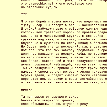
это vremechko.net и его pokolenie.com

на отдельные судьбы. 

*** 
Что там борей и время носят, что поднимают вн
тщету и сор. Ты заперт в осень, военнопленный
И зябкой азбукою морзе с рефреном жалящим одн
который век трезвонит морось по кровлям града
как лепта в милостынной кружке. И вся война т
круженье над гнездом кукушки, пальба из глиня
блужданье в сумерках по следу цикад в безмолв
Но будет твой глагол последний, как в детстве
Вот всё, что горнему завхозу предъявишь в сро
цепляясь пальцами за воздух, идёшь по терниям
по этой слякоти гремящей, и шелестит листвой 
всё ближе, явственней и чаще воздухоплавающий
шумит прощальной небылицей, итогом всех потеш
Там из разбуженной грибницы растут грибы звуч
пыльцу и споры сыплет ветер, и жизни призрачн
бурлит вдали, и бредит смертью тоски нетленны
перелетая век за веком в своем легчайшем есте
от человека к человеку – из тьмы на свет, из 
прятки 
Ты прячешься от рыщущего века, 

бежишь его звериного зрачка, 

след обрываешь, вновь ступая в реку 
