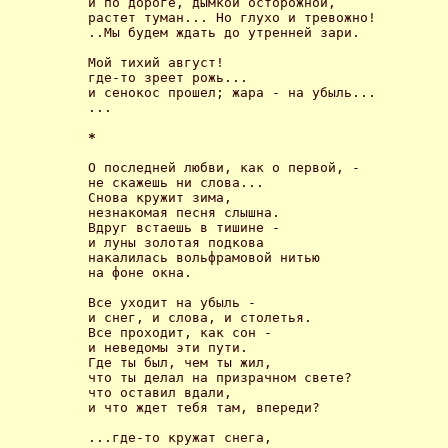
и по дороге, дымкой осторожной, 

растет туман... Но глухо и тревожно! 

..Мы будем ждать до утренней зари. 

Мой тихий август! 

где-то зреет рожь... 

и сенокос прошел; жара - на убыль... 

... 

* 
О последней любви, как о первой, - 

не скажешь ни слова... 

Снова кружит зима, 

незнакомая песня слышна. 

Вдруг встаешь в тишине - 

и луны золотая подкова 

накалилась вольфрамовой нитью 

на фоне окна. 

Все уходит на убыль - 

и снег, и слова, и столетья. 

Все проходит, как сон - 

и неведомы эти пути. 

Где ты был, чем ты жил, 

что ты делал на призрачном свете? 

что оставил вдали, 

и что ждет тебя там, впереди? 

...где-то кружат снега, 
