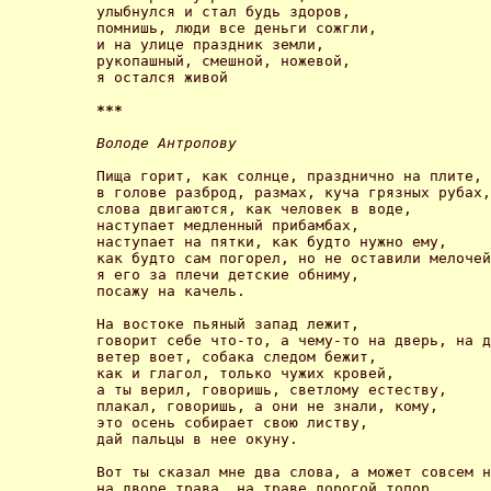
улыбнулся и стал будь здоров,

помнишь, люди все деньги сожгли,

и на улице праздник земли,

рукопашный, смешной, ножевой,

я остался живой

*** 
Володе Антропову
Пища горит, как солнце, празднично на плите, 

в голове разброд, размах, куча грязных рубах,
слова двигаются, как человек в воде, 

наступает медленный прибамбах, 

наступает на пятки, как будто нужно ему, 

как будто сам погорел, но не оставили мелочей
я его за плечи детские обниму, 

посажу на качель.

На востоке пьяный запад лежит, 

говорит себе что-то, а чему-то на дверь, на д
ветер воет, собака следом бежит, 

как и глагол, только чужих кровей, 

а ты верил, говоришь, светлому естеству, 

плакал, говоришь, а они не знали, кому, 

это осень собирает свою листву, 

дай пальцы в нее окуну.

Вот ты сказал мне два слова, а может совсем н
на дворе трава, на траве дорогой топор, 
