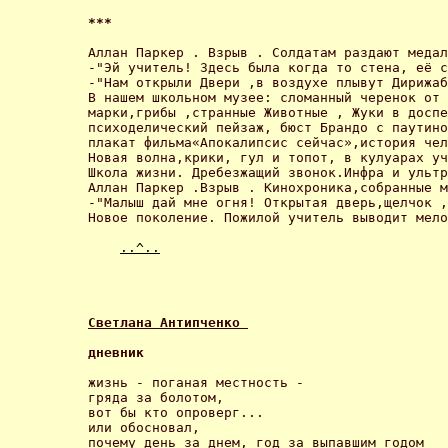
*** 
Аллан Паркер . Взрыв . Солдатам раздают медал
-"Эй учитель! Здесь была когда то стена, её с
-"Нам открыли Двери ,в воздухе плывут Дирижаб
В нашем школьном музее: сломанный черенок от 
марки,грибы ,странные Животные , Жуки в доспе
психоделический пейзаж, бюст Брандо с паутино
плакат фильма«Апокалипсис сейчас»,история чел
Новая волна,крики, гул и топот, в кулуарах уч
Школа жизни. Дребезжащий звонок.Инфра и ультр
Аллан Паркер .Взрыв . Кинохроника,собранные м
-"Малыш дай мне огня! Открытая дверь,щелчок ,
Новое поколение. Пожилой учитель выводит мело
..^..
Светлана Антипченко 
дневник 
жизнь - поганая местность - 

гряда за болотом, 

вот бы кто опроверг... 

или обосновал, 

почему день за днем, год за выпавшим годом 
