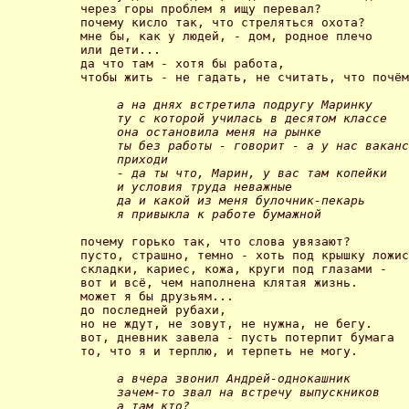
через горы проблем я ищу перевал? 

почему кисло так, что стреляться охота? 

мне бы, как у людей, - дом, родное плечо 

или дети... 

да что там - хотя бы работа, 

чтобы жить - не гадать, не считать, что почём
     а на днях встретила подругу Маринку 

     ту с которой училась в десятом классе 

     она остановила меня на рынке 

     ты без работы - говорит - а у нас ваканс
     приходи 

     - да ты что, Марин, у вас там копейки 

     и условия труда неважные 

     да и какой из меня булочник-пекарь 

     я привыкла к работе бумажной 
почему горько так, что слова увязают? 

пусто, страшно, темно - хоть под крышку ложис
складки, кариес, кожа, круги под глазами - 

вот и всё, чем наполнена клятая жизнь. 

может я бы друзьям... 

до последней рубахи, 

но не ждут, не зовут, не нужна, не бегу. 

вот, дневник завела - пусть потерпит бумага 

то, что я и терплю, и терпеть не могу. 

     а вчера звонил Андрей-однокашник 

     зачем-то звал на встречу выпускников 

     а там кто? 
