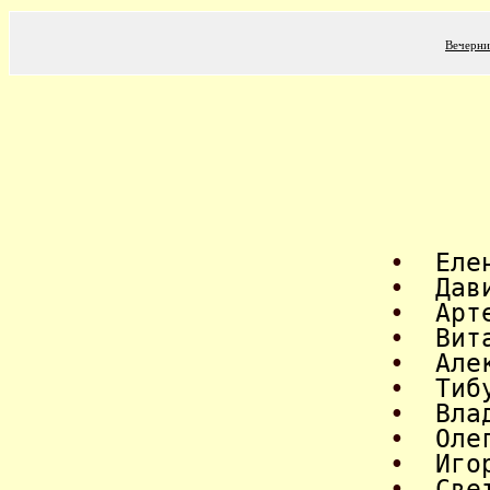
Вечерни
•
Еле
•
Дав
•
Арт
•
Вит
•
Але
•
Тиб
•
Вла
•
Оле
•
Иго
•
Све