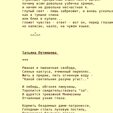
почему всем довольна узбечка хромая, 

и ничем не довольна несчастная я. 

глупый свет - лишь забрезжит, и вновь ускольз
как в тумане спина 

или блик в кулаке... 

гложет чувство - ответ - вот он, перед глазам
но написан, назло, на чужом языке. 

..^..
Татьяна Путинцева 
*** 
Ржаная и пшеничная свобода, 

Сиянье кактуса, ячменный перепляс. 

Жить в прерии, пить огненную воду - 

"Какой светильник разума угас!.." 

И лебедь, обгоняя лимузины, 

Торопится свидетельствовать "за". 

И щурятся тревожной Мнемозины 

Отчаянные узкие глаза. 

Кормить бездомных даме-патронессе, 

Голодным стлать пуховую постель, 
