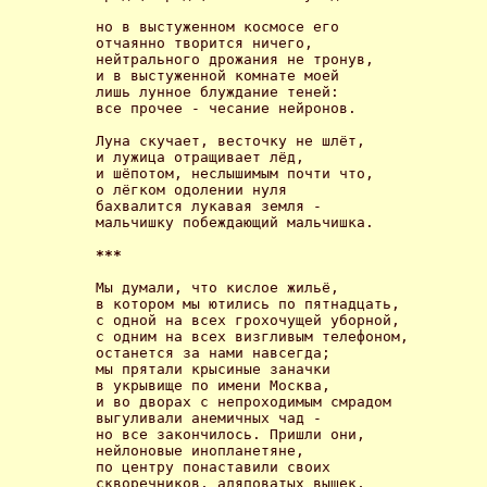
но в выстуженном космосе его

отчаянно творится ничего,

нейтрального дрожания не тронув,

и в выстуженной комнате моей

лишь лунное блуждание теней:

все прочее - чесание нейронов. 

Луна скучает, весточку не шлёт,

и лужица отращивает лёд,

и шёпотом, неслышимым почти что,

о лёгком одолении нуля

бахвалится лукавая земля -

мальчишку побеждающий мальчишка. 

*** 
Мы думали, что кислое жильё, 

в котором мы ютились по пятнадцать,

с одной на всех грохочущей уборной,

с одним на всех визгливым телефоном,

останется за нами навсегда;

мы прятали крысиные заначки

в укрывище по имени Москва,

и во дворах с непроходимым смрадом

выгуливали анемичных чад -

но все закончилось. Пришли они,

нейлоновые инопланетяне,

по центру понаставили своих

скворечников, аляповатых вышек,
