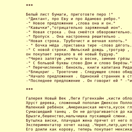
*** 
Белый лист бумаги, приготовте перо !"

-"Диктант, про Еву и про Адамово ребро."

-" Новое предложение ,слова она и он." 

-"Кавычки","отрицательно заряженный ион".

-" Новая строка . Она смеётся обворожительно.
-" Пропуск . Она настроенна решительно .

-"Новая строка. Трубочист и вечная копоть."

- " Бочка мёда .приставка тире -слово дёготь.
-" С новой строки. Июльский дождь ,тротуар ,

он покупает зеркало в её новый будуар." 

-"Через запятую ,мечты о весне, зимние грёзы 
-" С большой буквы слово Дом и слово Берёзы."

-" Перечисление: бинокль, книги капитана Рида
-"Блицкриг . Троеточие . Следующее слово обид
-"Начало предложения . Одинокий странник в ст
-"Последнее предложение . Он говорит ей " -"и
*** 
Галерея Новый Век ,Пеги Гугенхайм ,кисти обло
Хруст дерева, сложенный пополам Джексон Полло
Маленкий ребёнок ,Американская мечта,кусок гл
Сумасшедший танец . Он не дотрагивается до ка
Брызги,бешенство,мальчишка пускающий слюни. 

Бутылка виски, плачущая жена прячет от него п
Экспериментатор хочет назад .Череп,литр,цисте
Его доили как корову, теперь покупает мексика