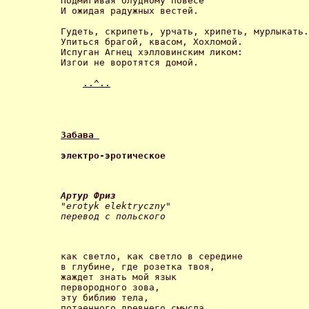
Подмигивая блудному повесе 

И ожидая радужных вестей. 

Гудеть, скрипеть, урчать, хрипеть, мурлыкать.
Упиться брагой, квасом, Хохломой. 

Испуган Агнец хэлловинским ликом: 

Изгои не воротятся домой. 

..^..
Забава 
электро-эротическое 
"erotyk elektryczny" 

как светло, как светло в середине 

в глубине, где розетка твоя, 

жаждет знать мой язык 

первородного зова, 

эту библию тела, 

потаенного древнего смысла 
