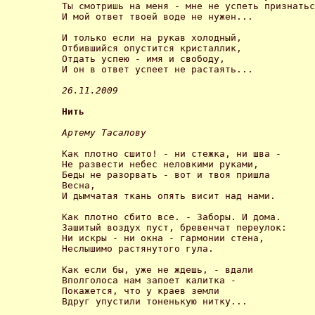
Ты смотришь на меня - мне не успеть признатьс
И мой ответ твоей воде не нужен... 

И только если на рукав холодный,

Отбившийся опустится кристаллик, 

Отдать успею - имя и свободу,

И он в ответ успеет не растаять... 

26.11.2009 
Нить
Артему Тасалову
Как плотно сшито! - ни стежка, ни шва - 

Не развести небес неловкими руками, 

Беды не разорвать - вот и твоя пришла 

Весна, 

И дымчатая ткань опять висит над нами. 

Как плотно сбито все. - Заборы. И дома. 

Зашитый воздух пуст, бревенчат переулок: 

Ни искры - ни окна - гармонии стена, 

Неслышимо растянутого гула. 

Как если бы, уже не ждешь, - вдали 

Вполголоса нам запоет калитка - 

Покажется, что у краев земли 

Вдруг упустили тоненькую нитку... 
