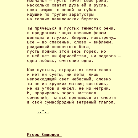
молчанья – пусть течет себе река, 

насколько хватит духа ей и русла, 

пока вещают с пеной на губах 

идущие по трупам заратустры 

на топких вавилонских берегах. 

Ты прячешься в густых темнотах речи, 

в продрогших чащах ломаных фонем – 

шипящих и глухих. Вперед, навстречу… 

Всё – во спасенье, слово – вифлеем, 

рождающий непонятого бога, 

пусть пряник этой веры горек, но 

в ней нет ни фарисейства, ни подлога – 

одна любовь, смятение одно. 

Как пустынь, оградит от века слово – 

и нет ни суеты, ни леты, лишь 

непреходящий свет небесный, словно 

ты не из хрупких матриц состоишь, 

не из углов и чисел, не из метрик. 

И, продираясь через частокол 

сомнений, ты всё прячешься от смерти 

в свой сумасбродный ветреный глагол. 

..^..
Игорь Смирнов 