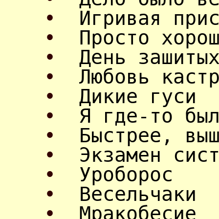
•
Игривая при
•
Просто хоро
•
День зашиты
•
Любовь каст
•
Дикие гуси
•
Я где-то бы
•
Быстрее, вы
•
Экзамен сис
•
Уроборос
•
Весельчаки
•
Мракобесие