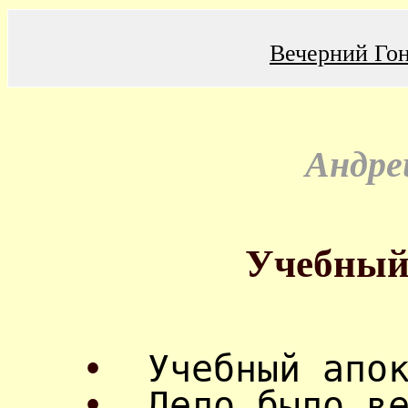
Вечерний Го
Андре
Учебный
•
Учебный апо
•
Дело было в