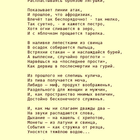
Распластываясь бронзою лягушки, 

Показывает линии атак,

И прошлое, что афродизиак,

Влечёт так беспорядочно! - так мелко,

Так суетно, - и кажется пестро,

Хотя огни сливаются в зеро,

И с яблочком прощается тарелка. 

В наливке лепестками из свинца

В осадок собирается пыльца,

Встряхни стакан – и наслаждайся бурей,

А выплесни, случайно проглоти –

Нарвёшься на «последнее прости»,

Как дервиш в послесмертии на гурий. 

Из прошлого не слепишь кулича,

Из пива получается моча,

Либидо – миф, продукт воображенья,

Раздельного для женщин и мужчин,

И, как пространство мнимых величин,

Достойно бесконечного служенья. 

И, как мы ни слагаем дважды два –

На звуки распадаются слова,

Дыхание – на кашель с хрипотою,

Монеты – из латуни и свинца,

События – как стружка от резца,

Уносятся тяжёлою водою... 
