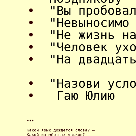
•
"Вы пробова
•
"Невыносимо
•
"Не жизнь н
•
"Человек ух
•
"На двадцат
•
"Назови усл
•
Гаю Юлию
*** 
Какой язык дождётся слова? –

Какой из мёртвых языков? –
