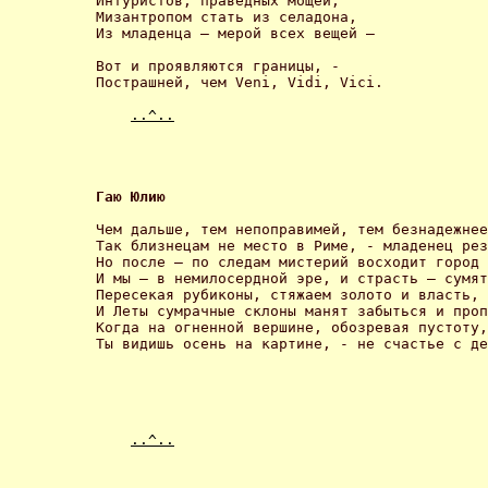
Интуристов, праведных мощей,

Мизантропом стать из селадона,

Из младенца – мерой всех вещей – 

Вот и проявляются границы, -

Пострашней, чем Veni, Vidi, Vici. 

..^..
Гаю Юлию 
Чем дальше, тем непоправимей, тем безнадежнее
Так близнецам не место в Риме, - младенец рез
Но после – по следам мистерий восходит город 
И мы – в немилосердной эре, и страсть – сумят
Пересекая рубиконы, стяжаем золото и власть, 
И Леты сумрачные склоны манят забыться и проп
Когда на огненной вершине, обозревая пустоту,

Ты видишь осень на картине, - не счастье с де
..^..