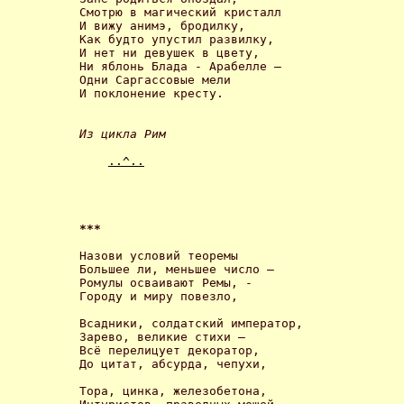
Смотрю в магический кристалл

И вижу анимэ, бродилку,

Как будто упустил развилку,

И нет ни девушек в цвету,

Ни яблонь Блада - Арабелле –

Одни Саргассовые мели

И поклонение кресту. 

Из цикла Рим 
..^..
*** 
Назови условий теоремы

Большее ли, меньшее число –

Ромулы осваивают Ремы, -

Городу и миру повезло, 

Всадники, солдатский император,

Зарево, великие стихи –

Всё перелицует декоратор,

До цитат, абсурда, чепухи, 

Тора, цинка, железобетона,
