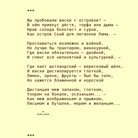
*** 
Вы пробовали виски с островов? – 

В нём привкус дёгтя, торфа или дыма –

Нрав солода болотист и суров,

Как остров Скай для легионов Рима. – 

Прославиться возможно и войной,

Но лучше бы трактиром, винокурней,

Где виски обязательно – двойной,

И сленг всё непонятней и культурней. – 

Где килт шотландский – вересковый шёлк,

И виски дистиллируется глоткой,

Лимон, орехи, фрукты – был бы толк,

Но кажется блаженной и короткой 

Дистанция меж запахом, глотком, 

Узором на бокале, осязаньем... –

Как меж воображеньем и прыжком,

Письмом в бутылке, морем и желаньем... 

..^..
*** 