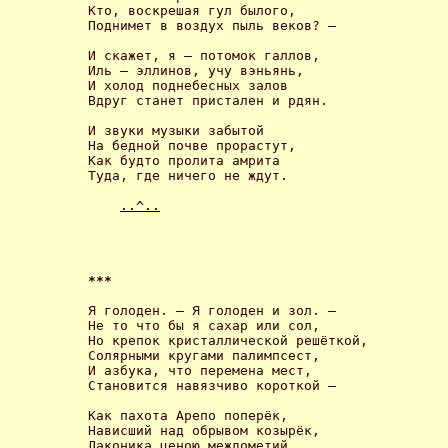
Кто, воскрешая гул былого,

Поднимет в воздух пыль веков? – 

И скажет, я – потомок галлов,

Иль – эллинов, учу вэньянь,

И холод поднебесных залов

Вдруг станет пристален и рдян. 

И звуки музыки забытой

На бедной почве прорастут,

Как будто пролита амрита

Туда, где ничего не ждут. 

..^..
*** 
Я голоден. – Я голоден и зол. –

Не то что бы я сахар или сол,

Но крепок кристаллической решёткой,

Солярными кругами палимпсест,

И азбука, что перемена мест,

Становится навязчиво короткой – 

Как пахота Арепо поперёк,

Нависший над обрывом козырёк,

Лаконика ценою междометий,
