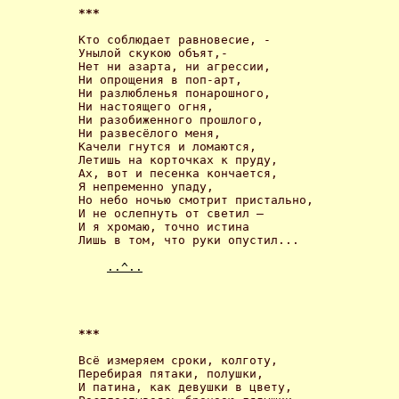
*** 
Кто соблюдает равновесие, -

Унылой скукою объят,-

Нет ни азарта, ни агрессии,

Ни опрощения в поп-арт,

Ни разлюбленья понарошного,

Ни настоящего огня,

Ни разобиженного прошлого,

Ни развесёлого меня,

Качели гнутся и ломаются,

Летишь на корточках к пруду,

Ах, вот и песенка кончается,

Я непременно упаду,

Но небо ночью смотрит пристально,

И не ослепнуть от светил –

И я хромаю, точно истина

Лишь в том, что руки опустил... 

..^..
*** 
Всё измеряем сроки, колготу,

Перебирая пятаки, полушки,

И патина, как девушки в цвету,
