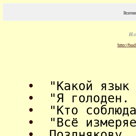
Вечерни
Ил
http://bu
•
"Какой язык
•
"Я голоден.
•
"Кто соблюд
•
"Всё измеря
•
Позднякову