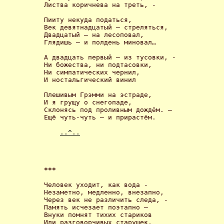
Листва коричнева на треть, - 

Пииту некуда податься,

Век девятнадцатый – стреляться,

Двадцатый – на лесоповал,

Глядишь – и полдень миновал… 

А двадцать первый – из тусовки, -

Ни божества, ни подтасовки,

Ни симпатических чернил,

И ностальгический винил 

Плешивым Грэмми на эстраде,

И я грущу о снегопаде,

Склонясь под проливным дождём. – 

Ещё чуть-чуть – и прирастём. 

..^..
*** 
Человек уходит, как вода - 

Незаметно, медленно, внезапно,

Через век не различить следа, -

Память исчезает поэтапно –

Внуки помнят тихих стариков

Или разговорчивых старушек,
