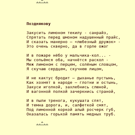
..^..
Позднякову 
Закусить лимоном текилу - санрайз,

Спрятать перед шмоном надушенный прайс,

И сказать манерно – «любезный дружок» -

Это очень скверно, да в горле ожог 

И в пожаре нёбо у мальчика-кол... -

Мы сопьёмся оба, начнётся раскол -

Меж лимоном с перцем, солёным словцом,

Я скучаю сердцем, скучнею лицом, 

И не кактус бродит – дыханье пустынь,

Как хохмят в народе – глотни и остынь,

Закуси иголкой, захлебнись слюной,

И вагонной полкой зачеркнись страной, 

И в пыли тренога, кукушата спят,

И темна дорога, и, салфеткой смят,

Под лимонной коркой алый росчерк губ,

Оказалась горькой память медных труб. 

..^..