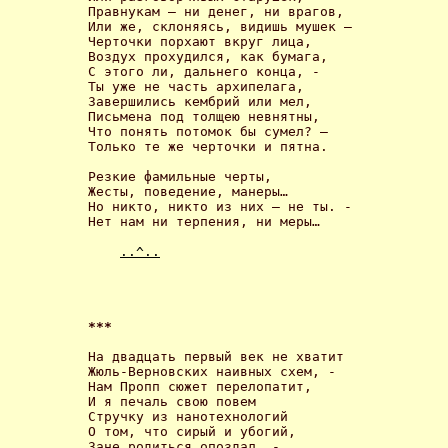
Правнукам – ни денег, ни врагов,

Или же, склоняясь, видишь мушек –

Черточки порхают вкруг лица,

Воздух прохудился, как бумага,

С этого ли, дальнего конца, -

Ты уже не часть архипелага,

Завершились кембрий или мел,

Письмена под толщею невнятны,

Что понять потомок бы сумел? –

Только те же черточки и пятна. 

Резкие фамильные черты,

Жесты, поведение, манеры…

Но никто, никто из них – не ты. -

Нет нам ни терпения, ни меры… 

..^..
*** 
На двадцать первый век не хватит

Жюль-Верновских наивных схем, -

Нам Пропп сюжет перелопатит,

И я печаль свою повем

Стручку из нанотехнологий

О том, что сирый и убогий,

Зане родиться опоздал, -
