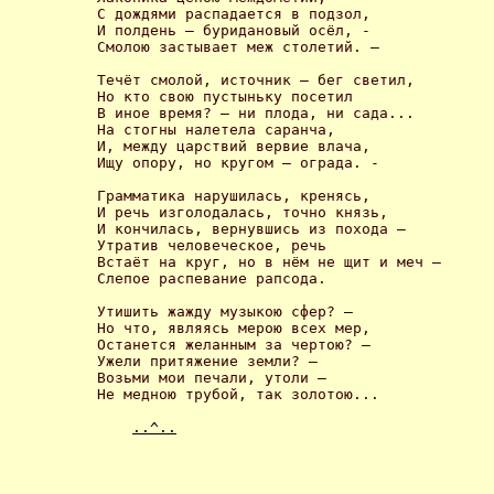
С дождями распадается в подзол,

И полдень – буридановый осёл, -

Смолою застывает меж столетий. – 

Течёт смолой, источник – бег светил,

Но кто свою пустыньку посетил

В иное время? – ни плода, ни сада...

На стогны налетела саранча,

И, между царствий вервие влача,

Ищу опору, но кругом – ограда. - 

Грамматика нарушилась, кренясь,

И речь изголодалась, точно князь,

И кончилась, вернувшись из похода –

Утратив человеческое, речь

Встаёт на круг, но в нём не щит и меч –

Слепое распевание рапсода. 

Утишить жажду музыкою сфер? –

Но что, являясь мерою всех мер,

Останется желанным за чертою? –

Ужели притяжение земли? –

Возьми мои печали, утоли –

Не медною трубой, так золотою... 

..^..