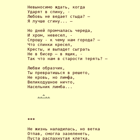
Невыносимо ждать, когда

Ударят в спину, -

Любовь не ведает стыда? –

Я лучше сгину... – 

Но дней промчалась череда,

И хром, невесел, -

Спрошу - к чему нам города? –

Что спинки кресел,

Кресты, и выпадет сыграть

Не в бисер – в ящик, -

Так что нам в старости терять? – 

Любви образчик,

Ты превратишься в решето,

Не кровь, но лимфа,

Великодушное ничто,

Насельник лимба... 

..^..
*** 
Не жизнь наладилась, но ветка

Отпав, смогла зазеленеть,

Пуста распахнутая клетка,
