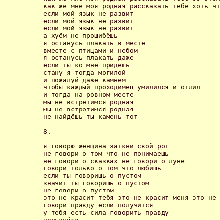
как же мне моя родная рассказать тебе хоть чт
если мой язык не развит

если мой язык не развит

если мой язык не развит

а хуём не прошибёшь

я останусь плакать в месте

вместе с птицами и небом

я останусь плакать даже

если ты ко мне придёшь

стану я тогда могилой

и пожалуй даже камнем

чтобы каждый проходимец умилился и отлил

и тогда на ровном месте

мы не встретимся родная

мы не встретимся родная 

не найдёшь ты камень тот 

8.

я говорю женщина заткни свой рот 

не говори о том что не понимаешь 

не говори о сказках не говори о луне 

говори только о том что любишь 

если ты говоришь о пустом 

значит ты говоришь о пустом 

не говори о пустом 

это не красит тебя это не красит меня это не 
говори правду если получится 

у тебя есть сила говорить правду 

пользуйся 
