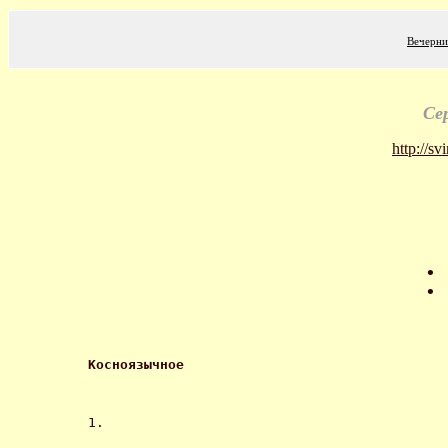
Вечерни
Се
http://sv
Косноязычное
1.
