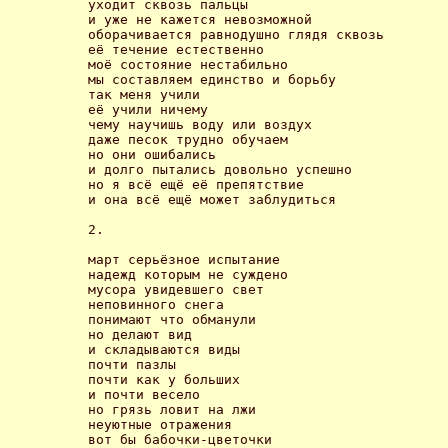
уходит сквозь пальцы

и уже не кажется невозможной

оборачивается равнодушно глядя сквозь

её течение естественно

моё состояние нестабильно

мы составляем единство и борьбу

так меня учили

её учили ничему

чему научишь воду или воздух

даже песок трудно обучаем

но они ошибались

и долго пытались довольно успешно

но я всё ещё её препятствие

и она всё ещё может заблудиться 

2.

март серьёзное испытание

надежд которым не суждено

мусора увидевшего свет

неповинного снега

понимают что обманули

но делают вид

и складываются виды

почти пазлы

почти как у больших

и почти весело

но грязь ловит на лжи

неуютные отражения

вот бы бабочки-цветочки
