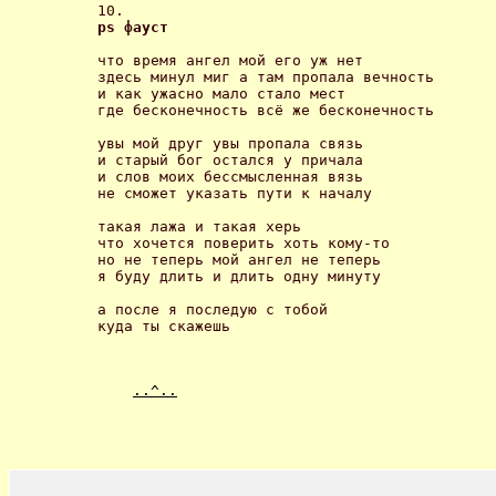
ps фауст 
что время ангел мой его уж нет 

здесь минул миг а там пропала вечность 

и как ужасно мало стало мест 

где бесконечность всё же бесконечность 

увы мой друг увы пропала связь 

и старый бог остался у причала 

и слов моих бессмысленная вязь 

не сможет указать пути к началу 

такая лажа и такая херь 

что хочется поверить хоть кому-то 

но не теперь мой ангел не теперь 

я буду длить и длить одну минуту 

а после я последую с тобой 

..^..