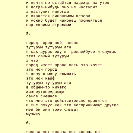
и почти не остаётся надежды на утро

и когда-нибудь оно не наступит

а наступит никогда

и окажется синонимом вечера

и можно будет наконец посмеяться

над своими страхами 

5.

город город поёт песню 

тутурум тутурум ага 

я как дурак еду в троллейбусе и слушаю 

этот самый тутурум 

а что 

город имеет право петь что хочет 

это мой город 

я хочу я могу слышать 

это мой кайф 

тутурум тутурум ага 

в общем-то ничего 

жизнеутверждающе 

самое смешное 

что мне это действительно нравится 

и мне похую как это воспринимают другие 

мэй би они тоже слышат 

музыку 

6.

солнца нет солнца нет солнца нет
