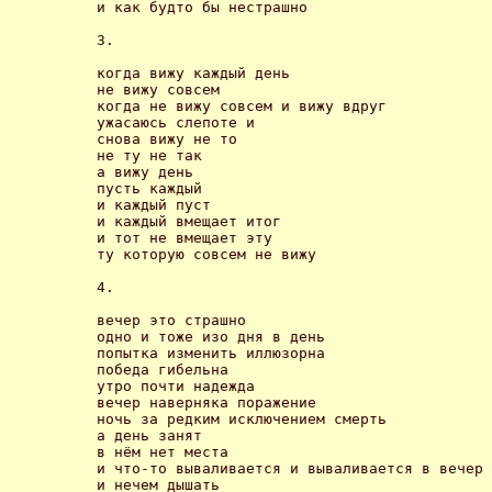
и как будто бы нестрашно 

3.

когда вижу каждый день

не вижу совсем

когда не вижу совсем и вижу вдруг

ужасаюсь слепоте и 

снова вижу не то

не ту не так

а вижу день

пусть каждый

и каждый пуст

и каждый вмещает итог

и тот не вмещает эту

ту которую совсем не вижу 

4.

вечер это страшно

одно и тоже изо дня в день

попытка изменить иллюзорна

победа гибельна

утро почти надежда

вечер наверняка поражение

ночь за редким исключением смерть

а день занят 

в нём нет места

и что-то вываливается и вываливается в вечер

и нечем дышать
