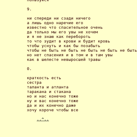
9.

ни спереди ни сзади ничего 

а лишь одно наречие его 

известно что спасительное очень 

да только мы его увы не хочем 

и я не знаю как перебороть 

то что зудит в крови и будит кровь 

чтобы уснуть и как бы позабыть 

чтобы не быть не быть не быть не быть не быть
но нет спасения и в том и в там увы 

как в шелесте невыросшей травы 

0. 

краткость есть 

сестра 

таланта и атланта

таракана и стакана 

но и нас конечно тоже 

ну и вас конечно тоже 

да и их конечно даже 

хочу короче чтобы все 

..^..