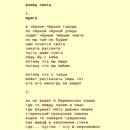
конец света 
прага 
в чёрном чёрном городе 

по чёрной чёрной улице 

ходют чёрные чёрные черти 

но мы там не будем 

нам хочется света 

заката рассвета 

пусть даже снега 

лишь бы с неба 

потому что мы люди 

потому что мы любим 

потому что о танце 

может рассказать лишь тот 

кто его никогда не видел 

2.

ах не видел я бирманских кошек

где-то между палем и лиан

где вкушает мясо дивных мошек

старенький проказник павиан

кошки те наверно грациозны

как жираф в николином стихе

где... пустое - это ж невозможно
