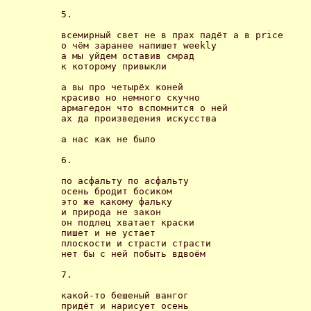
5.

всемирный свет не в прах падёт а в price

о чём заранее напишет weekly

а мы уйдем оставив смрад

к которому привыкли 

а вы про четырёх коней

красиво но немного скучно

армагедон что вспомнится о ней

ах да произведения искусства 

а нас как не было 

6.

по асфальту по асфальту

осень бродит босиком

это же какому фальку

и природа не закон

он подлец хватает краски

пишет и не устает

плоскости и страсти страсти

нет бы с ней побыть вдвоём 

7.

какой-то бешеный вангог

придёт и нарисует осень
