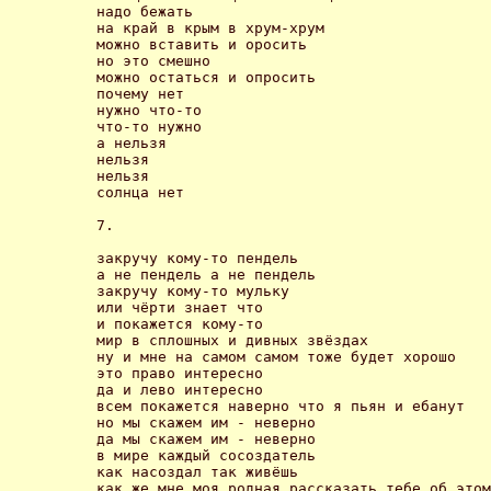
надо бежать

на край в крым в хрум-хрум

можно вставить и оросить

но это смешно

можно остаться и опросить

почему нет

нужно что-то

что-то нужно

а нельзя

нельзя

нельзя

солнца нет 

7.

закручу кому-то пендель

а не пендель а не пендель

закручу кому-то мульку

или чёрти знает что

и покажется кому-то

мир в сплошных и дивных звёздах

ну и мне на самом самом тоже будет хорошо

это право интересно

да и лево интересно

всем покажется наверно что я пьян и ебанут

но мы скажем им - неверно

да мы скажем им - неверно

в мире каждый сосоздатель

как насоздал так живёшь

как же мне моя родная рассказать тебе об этом
