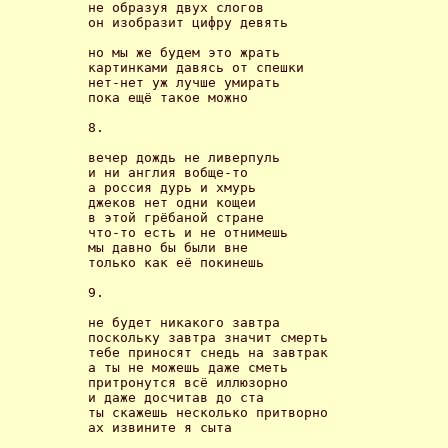
не образуя двух слогов

он изобразит цифру девять 

но мы же будем это жрать

картинками давясь от спешки

нет-нет уж лучше умирать

пока ещё такое можно 

8.

вечер дождь не ливерпуль

и ни англия вобще-то

а россия дурь и хмурь

джеков нет одни кощеи

в этой грёбаной стране

что-то есть и не отнимешь

мы давно бы были вне

только как её покинешь 

9.

не будет никакого завтра 

поскольку завтра значит смерть 

тебе приносят снедь на завтрак 

а ты не можешь даже сметь 

притронутся всё иллюзорно 

и даже досчитав до ста 

ты скажешь несколько притворно 

ах извините я сыта 
