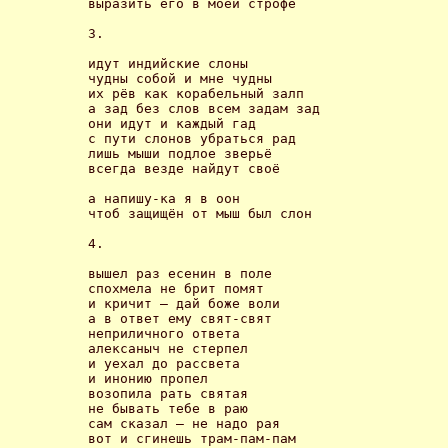
выразить его в моей строфе 

3.

идут индийские слоны

чудны собой и мне чудны

их рёв как корабельный залп

а зад без слов всем задам зад

они идут и каждый гад

с пути слонов убраться рад

лишь мыши подлое зверьё

всегда везде найдут своё 

а напишу-ка я в оон

чтоб защищён от мыш был слон 

4.

вышел раз есенин в поле

спохмела не брит помят

и кричит – дай боже воли

а в ответ ему свят-свят

неприличного ответа

алексаныч не стерпел

и уехал до рассвета

и инонию пропел

возопила рать святая

не бывать тебе в раю

сам сказал – не надо рая

вот и сгинешь трам-пам-пам 
