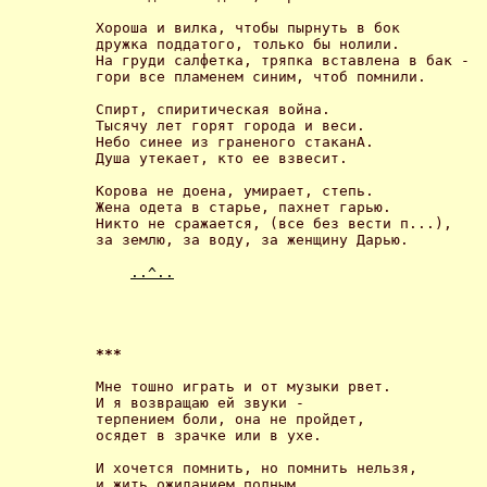
Хороша и вилка, чтобы пырнуть в бок

дружка поддатого, только бы нолили.

На груди салфетка, тряпка вставлена в бак -

гори все пламенем синим, чтоб помнили. 

Спирт, спиритическая война.

Тысячу лет горят города и веси.

Небо синее из граненого стаканА.

Душа утекает, кто ее взвесит. 

Корова не доена, умирает, степь. 

Жена одета в старье, пахнет гарью.

Никто не сражается, (все без вести п...),

за землю, за воду, за женщину Дарью. 

..^..
*** 
Мне тошно играть и от музыки рвет.

И я возвращаю ей звуки -

терпением боли, она не пройдет,

осядет в зрачке или в ухе. 

И хочется помнить, но помнить нельзя,

и жить ожиданием полным.
