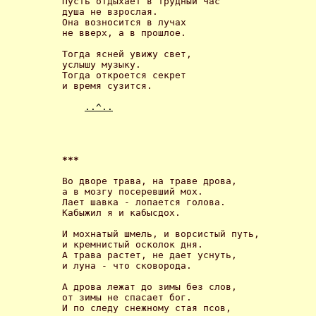
Пусть отдыхает в трудный час

душа не взрослая.

Она возносится в лучах

не вверх, а в прошлое. 

Тогда ясней увижу свет, 

услышу музыку.

Тогда откроется секрет

и время сузится. 

..^..
*** 
Во дворе трава, на траве дрова,

а в мозгу посеревший мох.

Лает шавка - лопается голова.

Кабыжил я и кабысдох. 

И мохнатый шмель, и ворсистый путь,

и кремнистый осколок дня.

А трава растет, не дает уснуть,

и луна - что сковорода. 

А дрова лежат до зимы без слов,

от зимы не спасает бог.

И по следу снежному стая псов,
