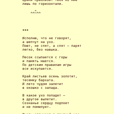
лишь по горизонтали. 

..^..
*** 
Исполню, что не говорят, 

а шепчут на ухо.

Поют, не спят, а спят – парят

легко, без навыка. 

Песок ссыпается с горы

и память мается.

По детским правилам игры

все искупается. 

Край листьев осень золотит,

тесемку бархата.

И лето чудом залетит

в окошко с запада. 

В какое ухо попадет –

в другое вылетит.

Сознанье сердцу подпоет

и не помилует. 
