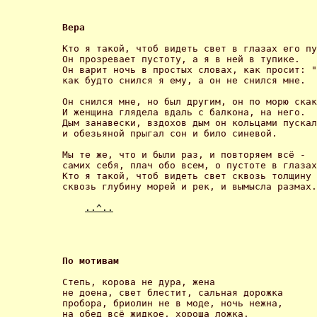
Вера 
Кто я такой, чтоб видеть свет в глазах его пу
Он прозревает пустоту, а я в ней в тупике.

Он варит ночь в простых словах, как просит: "
как будто снился я ему, а он не снился мне. 

Он снился мне, но был другим, он по морю скак
И женщина глядела вдаль с балкона, на него.

Дым занавески, вздохов дым он кольцами пускал
и обезьяной прыгал сон и било синевой. 

Мы те же, что и были раз, и повторяем всё -

самих себя, плач обо всем, о пустоте в глазах
Кто я такой, чтоб видеть свет сквозь толщину 
сквозь глубину морей и рек, и вымысла размах.
..^..
По мотивам 
Степь, корова не дура, жена

не доена, свет блестит, сальная дорожка

пробора, бриолин не в моде, ночь нежна,

на обед всё жидкое, хороша ложка. 
