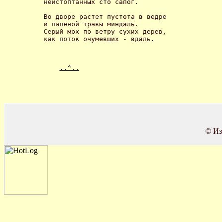
неистоптанных сто сапог. 

Во дворе растет пустота в ведре

и палёной травы миндаль. 

Серый мох по ветру сухих дерев,

как поток очумевших - вдаль. 
..^..
© Из