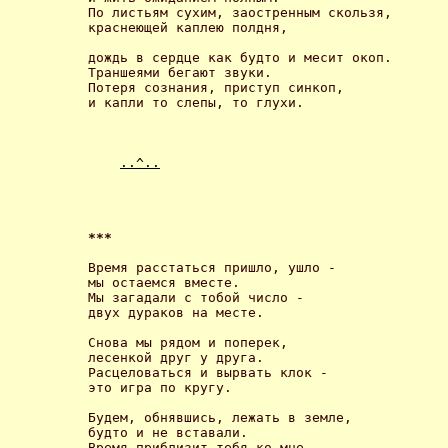
По листьям сухим, заостренным скользя,

краснеющей каплею полдня, 

дождь в сердце как будто и месит окоп.

Траншеями бегают звуки.

Потеря сознания, приступ синкоп,

и капли то слепы, то глухи. 

..^..
*** 
Время расстаться пришло, ушло -

мы остаемся вместе.

Мы загадали с тобой число -

двух дураков на месте. 

Снова мы рядом и поперек,

лесенкой друг у друга.

Расцеловаться и вырвать клок -

это игра по кругу. 

Будем, обнявшись, лежать в земле,

будто и не вставали.

Время приблизит тебя ко мне 
