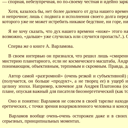
— спорная, небезупречная, но по-своему честная и идейно заря
Хотя, казалось бы, нет более далекого от духа нашего врем
и непрочное; лишь с подвига и исполнения своего долга перед
которого уже не может истребить никакое бедствие, ни горе, ни 
Я не хочу сказать, что дух нашего времени «ниже» этого н
возможно, «дальше» уже случилась или случится пропасть?..).
Сперва же о книге А. Варламова.
В своем интервью он признался, что решил лишь «смиренн
мистерию планетарного, если не космического масштаба, Андре
понимающим, объективным, терпимым и скромным. Правда, дает
Автор самой «разгромной» (очень резкой и субъективной) 
(получается, он больше «продукт», а не творец ее) в ущерб
целину эпохи. Например, ключевое для Андрея Платонова (ос
плане, опуская важный для писателя биоэнергетический (как т
Оно и понятно: Варламов не совсем в своей тарелке находи
еретических, с точки зрения воцерковленного человека и консе
Варламов вообще очень-очень осторожен даже и в своих 
серьезных, принципиальных моментах.