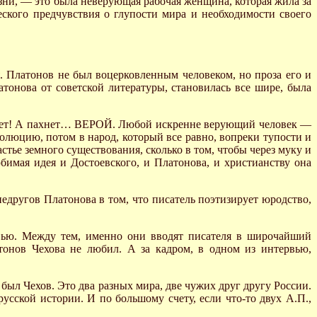
зни, — это была неверующая рабочая женщина, которая жила за
ческого предчувствия о глупости мира и необходимости своего
я. Платонов не был воцерковленным человеком, но проза его и
атонова от советской литературы, становилась все шире, была
пахнет! А пахнет… ВЕРОЙ. Любой искренне верующий человек —
олюцию, потом в народ, который все равно, вопреки тупости и
астье земного существования, сколько в том, чтобы через муку и
имая идея и Достоевского, и Платонова, и христианству она
другов Платонова в том, что писатель поэтизирует юродство,
рвью. Между тем, именно они вводят писателя в широчайший
онов Чехова не любил. А за кадром, в одном из интервью,
был Чехов. Это два разных мира, две чужих друг другу России.
усской истории. И по большому счету, если что-то двух А.П.,