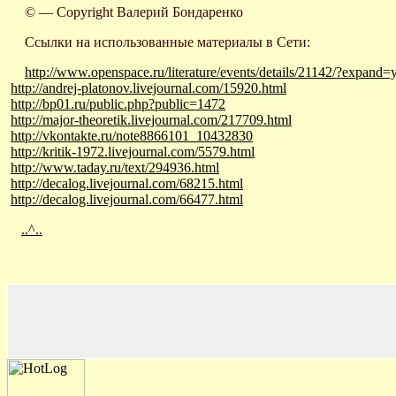
© — Copyright Валерий Бондаренко
Ссылки на использованные материалы в Сети:
http://www.openspace.ru/literature/events/details/21142/?expand
http://andrej-platonov.livejournal.com/15920.html
http://bp01.ru/public.php?public=1472
http://major-theoretik.livejournal.com/217709.html
http://vkontakte.ru/note8866101_10432830
http://kritik-1972.livejournal.com/5579.html
http://www.taday.ru/text/294936.html
http://decalog.livejournal.com/68215.html
http://decalog.livejournal.com/66477.html
..^..