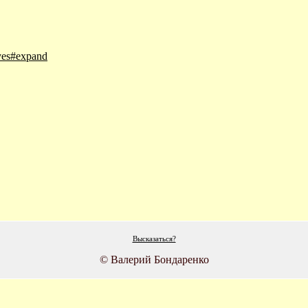
=yes#expand
Высказаться?
© Валерий Бондаренко