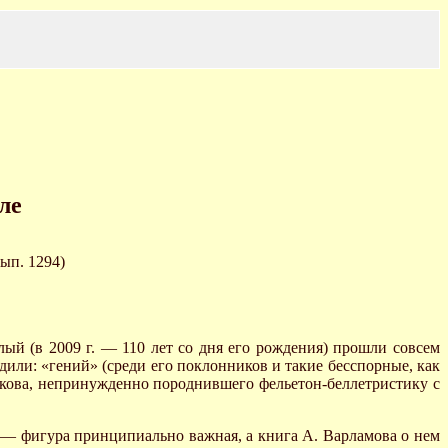
ле
ып. 1294)
лый (в 2009 г. — 110 лет со дня его рождения) прошли совсем
или: «гений» (среди его поклонников и такие бесспорные, как
гакова, непринужденно породнившего фельетон-беллетристику с
 — фигура принципиально важная, а книга А. Варламова о нем