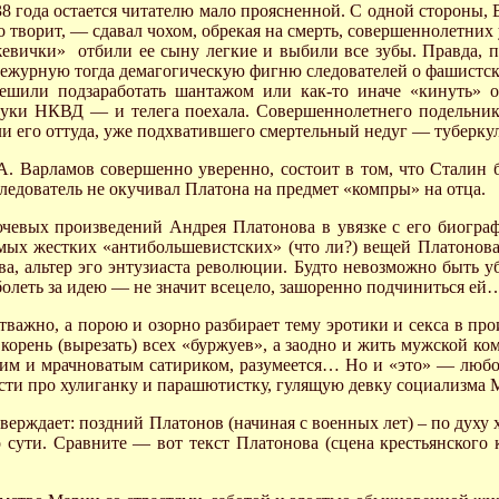
938 года остается читателю мало проясненной. С одной стороны
что творит, — сдавал чохом, обрекая на смерть, совершеннолетни
Ежевички» отбили ее сыну легкие и выбили все зубы. Правда, 
дежурную тогда демагогическую фигню следователей о фашистск
ешили подзаработать шантажом или как-то иначе «кинуть» о
руки НКВД — и телега поехала. Совершеннолетнего подельника
и его оттуда, уже подхватившего смертельный недуг — туберкул
А. Варламов совершенно уверенно, состоит в том, что Сталин б
ледователь не окучивал Платона на предмет «компры» на отца.
ых произведений Андрея Платонова в увязке с его биографие
самых жестких «антибольшевистских» (что ли?) вещей Платонова
ва, альтер эго энтузиаста революции. Будто невозможно быть
 болеть за идею — не значит всецело, зашоренно подчиниться ей
отважно, а порою и озорно разбирает тему эротики и секса в пр
корень (вырезать) всех «буржуев», а заодно и жить мужской ко
дким и мрачноватым сатириком, разумеется… Но и «это» — люб
овести про хулиганку и парашютистку, гулящую девку социализма 
верждает: поздний Платонов (начиная с военных лет) – по духу
о сути. Сравните — вот текст Платонова (сцена крестьянского