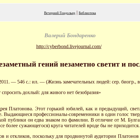
|
Вечерний Гондольер
Библиотека
Валерий Бондаренко
http://cyberbond.livejournal.com/
езаметный гений незаметно светит и пос
11. — 546 с.: ил. — (Жизнь замечательных людей: сер. биогр., в
 спросить дохлый: для живого нет безобразия»
дрея Платонова. Этот горький юбилей, как и предыдущий, свет
е. Выдающиеся профессионалы-современники в один голос тверд
ирокой публики он едва знаком по фамилии. В отличие от М. Бул
е более сужающегося) круга читателей вроде бы не приходится.
в и откликов, поскольку для продвинутой аудитории Платонов