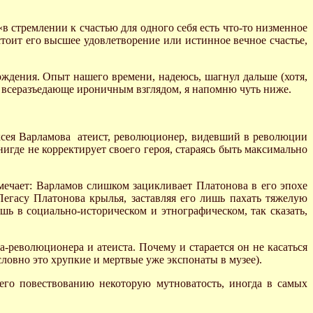
«в стремлении к счастью для одного себя есть что-то низменное
стоит его высшее удовлетворение или истинное вечное счастье,
рждения. Опыт нашего времени, надеюсь, шагнул дальше (хотя,
го всеразъедающе ироничным взглядом, я напомню чуть ниже.
ексея Варламова атеист, революционер, видевший в революции
игде не корректирует своего героя, стараясь быть максимально
амечает: Варламов слишком зацикливает Платонова в его эпохе
Пегасу Платонова крылья, заставляя его лишь пахать тяжелую
ь в социально-историческом и этнографическом, так сказать,
-революционера и атеиста. Почему и старается он не касаться
словно это хрупкие и мертвые уже экспонаты в музее).
его повествованию некоторую мутноватость, иногда в самых