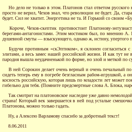
Но дело не только в этом. Платонов стал ответом русского 
просто не верил, Чехов знал, что революции не будет. Да, ста
будет. Сил не хватит. Энергетика не та. И Горький со своим
Короче, Чехов-скептик противостоит Платонову-энтузиас
берегами-антагонистами. Этим мостиком был, по мнению А. 
душевной смуты — взыскующего, однако ж, истину, упертого 
Будучи противным «скЭптиком», я склонен согласиться с 
элитами, а весь замес нашей российской жизни. И как тут не
пародия вышла неудачненькой по форме, но злой и меткой по с
В ней Сорокин делает очень верный и очень печальный по с
сидеть теперь ему в погребе безгласным рабом-игрушкой, а о
косность российскую, которая лишь по младости лет может пок
гибельно для тебя. (Помните предсмертные слова А. Блока, нар
Так смотрит на платоновское наследие уже давно немолодой 
страна! Который век завершается в ней под усталые смешочки
Платонова, можно только гадать.
Ну, а Алексею Варламову спасибо за добротный текст!
8.06.2011