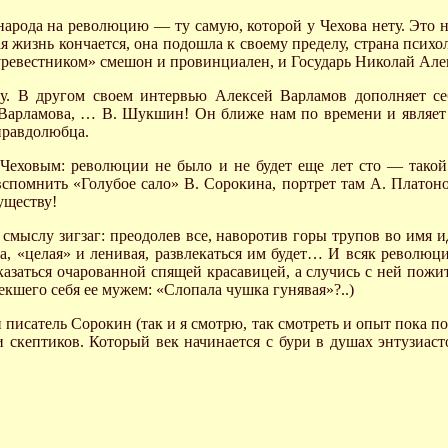
народа на революцию — ту самую, которой у Чехова нету. Это н
рая жизнь кончается, она подошла к своему пределу, страна псих
 «Буревестником» смешон и провинциален, и Государь Николай А
ту. В другом своем интервью Алексей Варламов дополняет се
Варламова, … В. Шукшин! Он ближе нам по времени и являет с
правдолюбца.
Чеховым: революции не было и не будет еще лет сто — такой
 вспомнить «Голубое сало» В. Сорокина, портрет там А. Платон
уществу!
мыслу зигзаг: преодолев все, наворотив горы трупов во имя ид
на, «целая» и ленивая, развлекаться им будет… И всяк револю
азаться очарованной спящей красавицей, а случись с ней пожить
екшего себя ее мужем: «Слопала чушка гунявая»?..)
писатель Сорокин (так и я смотрю, так смотреть и опыт пока п
 скептиков. Который век начинается с бури в душах энтузиасто