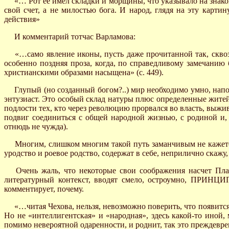
«… Рот ее имел складки и морщины, что указывало на знако
свой счет, а не милостью бога. И народ, глядя на эту карти
действия»
И комментарий тотчас Варламова:
«…само явление иконы, пусть даже прочитанной так, сквоз
особенно поздняя проза, когда, по справедливому замечанию 
христианскими образами насыщена» (с. 449).
Глупый (но созданный богом?..) мир необходимо умно, на
энтузиаст. Это особый склад натуры плюс определенные житей
подлости тех, кто через революцию прорвался во власть, выживе
подвиг соединиться с общей народной жизнью, с родиной и,
отнюдь не чужда).
Многим, слишком многим такой путь заманчивым не кажется
уродство и роевое родство, содержат в себе, неприлично ска
Очень жаль, что некоторые свои соображения насчет Пла
литературный контекст, вводят смело, остроумно, ПРИНЦИ
комментирует, почему.
«…читая Чехова, нельзя, невозможно поверить, что появится
Но не «интеллигентская» и «народная», здесь какой-то иной,
помимо невероятной одаренности, и роднит, так это преждевре