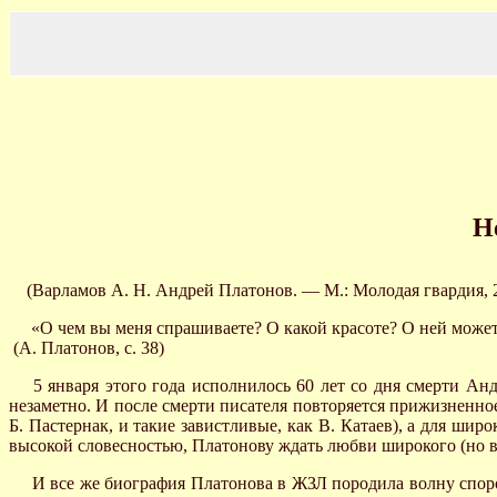
Н
(Варламов А. Н. Андрей Платонов. — М.: Молодая гвардия, 20
«О чем вы меня спрашиваете? О какой красоте? О ней может
(А. Платонов, с. 38)
5 января этого года исполнилось 60 лет со дня смерти Ан
незаметно. И после смерти писателя повторяется прижизненно
Б. Пастернак, и такие завистливые, как В. Катаев), а для ш
высокой словесностью, Платонову ждать любви широкого (но вс
И все же биография Платонова в ЖЗЛ породила волну споро