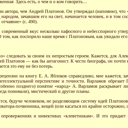
женная Здесь есть, о чем и о ком говорить…
ени автора, чем Андрей Платонов. Он утверждал (напомню), что 
 народом, зачавшим его на свет, начинается человек, и в том со
отчаяние» (с. 490).
а современный вкус несколько пафосного и небесспорного утве
 О том, как поспорило наше время с Платоновым, как увидало е
о» следовать за своим ох непростым героем. Кажется, для Ал
й Платонов — как бы антагонист. К чести биографа, он почти н
ся это ему не без потерь.
рецензии на книгу Е. А. Яблоков справедливо, мне кажется, з
 интеллектуальной перспективе и точности. Варламов обрезает 
обенно позднего) понятие «народ» А. Варламов раскрывает лиш
огда понимали), мистический и другие планы.
тся, будучи человеком, не разделяющим систему идей Платонова
рватора-почвенника, вещей (или касаться их крайне осторожно, 
опровержениях и инвективах «клеветникам». И это придает 