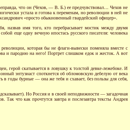
еправда, что он (Чехов, — В. Б.) ее предчувствовал… Чехов не
ологически устала и готова к переменам, но революции в ней не
лександрович «просто обыкновенный гвардейский офицер».
бя, назвав имя того, кто перебрасывает мостик между двумя
обой еще одну вечную ипостась русского писателя: человека
 революции, которая бы не флаги-вывески поменяла вместе с
ова и пародию на него! Портрет слишком едок и жесток. А вот
еи, герой скатывается в ловушку к толстой девке-лежебоке. И
ционный энтузиаст споткнется об обломовскую дебелую от века
 в годы бурные — она же тебя и схавает, без пользы для себя,
одсказывает). Но Россия и в своей неподвижности — загадочная
в. Так что как прочтутся завтра и послезавтра тексты Андрея