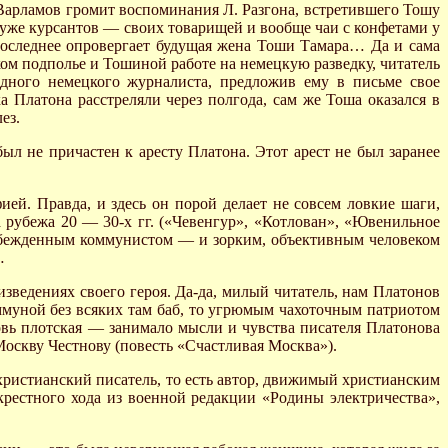
, Варламов громит воспоминания Л. Разгона, встретившего Тошу
х уже курсантов — своих товарищей и вообще чаи с конфетами у
последнее опровергает будущая жена Тоши Тамара… Да и сама
ом подполье и Тошиной работе на немецкую разведку, читатель
дного немецкого журналиста, предложив ему в письме свое
 Платона расстреляли через полгода, сам же Тоша оказался в
ез.
ыл не причастен к аресту Платона. Этот арест не был заранее
й. Правда, и здесь он порой делает не совсем ловкие шаги,
 рубежа 20 — 30-х гг. («Чевенгур», «Котлован», «Ювенильное
 убежденным коммунистом — и зорким, объективным человеком
…
оизведениях своего героя. Да-да, милый читатель, нам Платонов
ммуной без всяких там баб, то угрюмым чахоточным патриотом
овь плотская — занимало мысли и чувства писателя Платонова
Москву Честнову (повесть «Счастливая Москва»).
 христианский писатель, то есть автор, движимый христианским
 крестного хода из военной редакции «Родины электричества»,