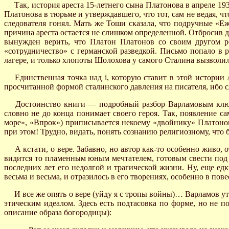
Так, история ареста 15-летнего сына Платонова в апреле 1
Платонова в тюрьме и утверждавшего, что тот, сам не ведая, 
следователя гонял. Мать же Тоши сказала, что подручные «
причина ареста остается не слишком определенной. Отбросив 
вынужден верить, что Платон Платонов со своим другом р
«сотрудничество» с германской разведкой. Письмо попало в 
лагере, и только хлопоты Шолохова у самого Сталина вызволил
Единственная точка над i, которую ставит в этой истории 
просчитанной формой сталинского давления на писателя, ибо с
Достоинство книги — подробный разбор Варламовым ключев
словно не до конца понимает своего героя. Так, появление 
море», «Впрок») приписывается некоему «двойнику» Платоно
при этом! Трудно, видать, понять сознанию религиозному, что
А кстати, о вере. Забавно, но автор как-то особенно живо, 
видится то пламенным юным мечтателем, готовым свести под 
последних лет его недолгой и трагической жизни. Ну, еще е
весьма и весьма, и отразилось в его творениях, особенно в п
И все же опять о вере (уйду я с тропы войны)… Варламов ут
этическим идеалом. Здесь есть подтасовка по форме, но не п
описание образа богородицы):