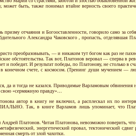
мство Марии со страстями, заботой и злостью обыкновенной жи
ну, может быть, также понимал втайне верность своего практи
ь призму отчаяния и Богооставленности, говорило само за себ
бдительного Александра Чаковского , пропасть, отделявшая Пл
пористо преобразовывать, — и никаким тут богом как раз не 
ские обстоятельства. Так вот, Платонов веровал — сперва в рев
т и победит. И результат победы, по Платонову, не столько в сч
 в конечном счете, с космосом. (Тренинг души мучением — люб
, да и тогда не казался. Приводимые Варламовым обвинения не
жу, свою «сермяжную правду»…
тонова автор в книгу не включил, а расплескал их по инте
ПИАЛЬНО. Так, в книге Варламов лишь упоминает, что Плат
 Андрей Платонов. Читая Платонова, невозможно поверить, что 
 метафизический, энергетический провал, тектонический сдвиг р
менная смерть от злой чахотки.