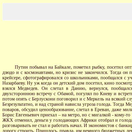
Путин побывал на Байкале, пометил рыбку, посетил оптико
дзюдо и с космонавтами, но кризис не закончился. Тогда он
крейсере, сфотографировался со школьниками, пообщался с у
Назарбаеву. Ну уж когда он детский дом посетил, кино посмот
взялся Медведев. Он слетал в Данию, вернулся, пообщалс
двухстороннюю встречу с Обамой, погулял по Киеву и встрет
потом опять с Берлускони поговорил и с Меркель на всякий сл
Безрезультатно, и над страной нависла угроза голода. Тогда 
поваров, обсудил ценообразование, слетал в Ереван, даже м
Борис Евгеньевич приехал – на метро, но с мигалкой - кому-то
ЖКХ отменил, деньги у голодающих Африки отобрал и голодаю
разговаривать не стал и работать начал. И экономистов с банк
дорогу строить. Пришлось, правда, им немного бюджетных денег