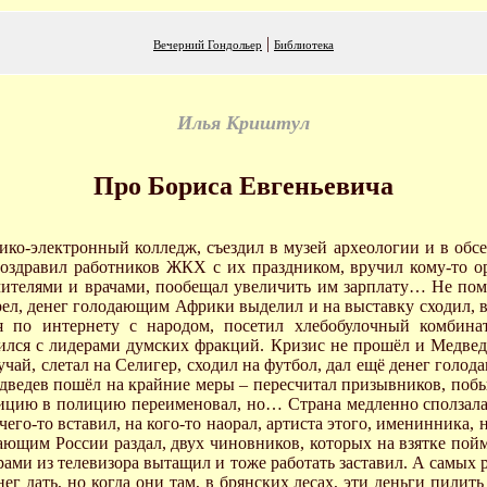
|
Вечерний Гондольер
Библиотека
Илья Криштул
Про Бориса Евгеньевича
-электронный колледж, съездил в музей археологии и в обсер
 поздравил работников ЖКХ с их праздником, вручил кому-то о
чителями и врачами, пообещал увеличить им зарплату… Не помог
рел, денег голодающим Африки выделил и на выставку сходил, все
я по интернету с народом, посетил хлебобулочный комбинат
ился с лидерами думских фракций. Кризис не прошёл и Медведе
учай, слетал на Селигер, сходил на футбол, дал ещё денег голо
Медведев пошёл на крайние меры – пересчитал призывников, поб
илицию в полицию переименовал, но… Страна медленно сползала
 чего-то вставил, на кого-то наорал, артиста этого, именинника
щим России раздал, двух чиновников, которых на взятке поймал
ирами из телевизора вытащил и тоже работать заставил. А самых
 дать, но когда они там, в брянских лесах, эти деньги пилить 