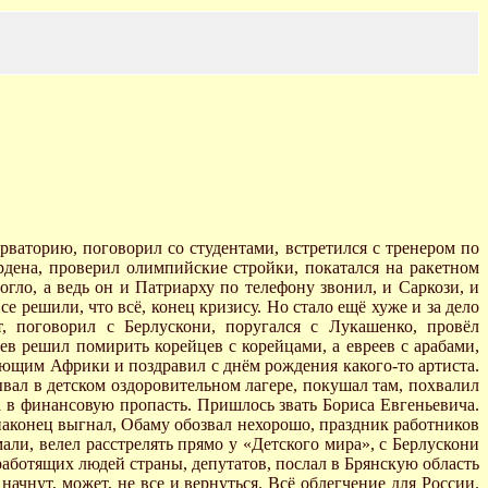
ваторию, поговорил со студентами, встретился с тренером по
рдена, проверил олимпийские стройки, покатался на ракетном
ло, а ведь он и Патриарху по телефону звонил, и Саркози, и
 решили, что всё, конец кризису. Но стало ещё хуже и за дело
, поговорил с Берлускони, поругался с Лукашенко, провёл
в решил помирить корейцев с корейцами, а евреев с арабами,
дающим Африки и поздравил с днём рождения какого-то артиста.
ывал в детском оздоровительном лагере, покушал там, похвалил
 в финансовую пропасть. Пришлось звать Бориса Евгеньевича.
, наконец выгнал, Обаму обозвал нехорошо, праздник работников
и, велел расстрелять прямо у «Детского мира», с Берлускони
 работящих людей страны, депутатов, послал в Брянскую область
начнут, может, не все и вернуться. Всё облегчение для России.