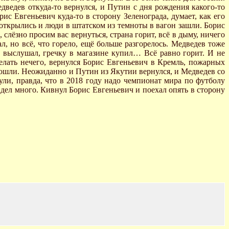
едведев откуда-то вернулся, и Путин с дня рождения какого-то
ис Евгеньевич куда-то в сторону Зеленограда, думает, как его
и открылись и люди в штатском из темноты в вагон зашли. Борис
слёзно просим вас вернуться, страна горит, всё в дыму, ничего
л, но всё, что горело, ещё больше разгорелось. Медведев тоже
в выслушал, гречку в магазине купил… Всё равно горит. И не
Делать нечего, вернулся Борис Евгеньевич в Кремль, пожарных
 пошли. Неожиданно и Путин из Якутии вернулся, и Медведев со
ли, правда, что в 2018 году надо чемпионат мира по футболу
, дел много. Кивнул Борис Евгеньевич и поехал опять в сторону