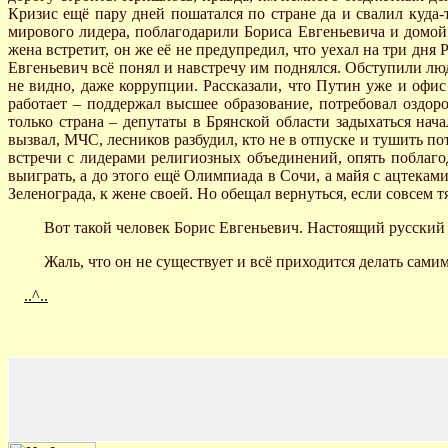
Кризис ещё пару дней пошатался по стране да и свалил куда-т
мирового лидера, поблагодарили Бориса Евгеньевича и домой о
жена встретит, он же её не предупредил, что уехал на три дня
Евгеньевич всё понял и навстречу им поднялся. Обступили люди
не видно, даже коррупции. Рассказали, что Путин уже и офис 
работает – поддержал высшее образование, потребовал оздор
только страна – депутаты в Брянской области задыхаться нач
вызвал, МЧС, лесников разбудил, кто не в отпуске и тушить п
встречи с лидерами религиозных объединений, опять поблаго
выиграть, а до этого ещё Олимпиада в Сочи, а майя с ацтеками
Зеленограда, к жене своей. Но обещал вернуться, если совсем т
Вот такой человек Борис Евгеньевич. Настоящий русский б
Жаль, что он не существует и всё приходится делать самим
..^..