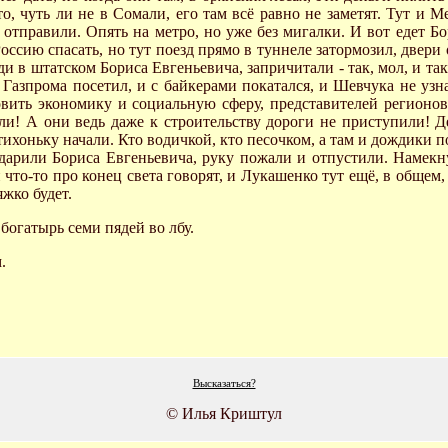
о, чуть ли не в Сомали, его там всё равно не заметят. Тут и М
тправили. Опять на метро, но уже без мигалки. И вот едет Бор
 Россию спасать, но тут поезд прямо в туннеле затормозил, двер
 в штатском Бориса Евгеньевича, запричитали - так, мол, и так, 
Газпрома посетил, и с байкерами покатался, и Шевчука не узна
овить экономику и социальную сферу, представителей регионо
али! А они ведь даже к строительству дороги не приступили! 
отихоньку начали. Кто водичкой, кто песочком, а там и дождики
дарили Бориса Евгеньевича, руку пожали и отпустили. Намекну
 что-то про конец света говорят, и Лукашенко тут ещё, в общем
яжко будет.
огатырь семи пядей во лбу.
.
Высказаться?
© Илья Криштул