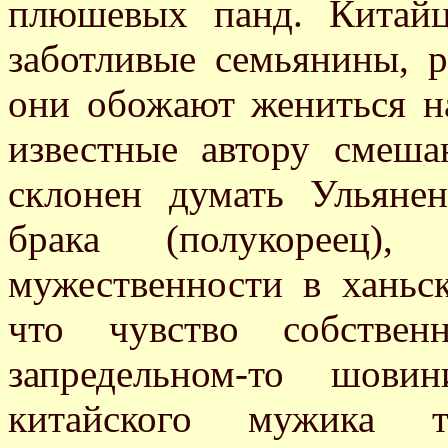
плюшевых панд. Китай
заботливые семьянины, р
они обожают жениться 
известные автору смеша
склонен думать Ульяне
брака (полукореец
мужественности в ханьс
что чувство собствен
запредельном-то шови
китайского мужика ты