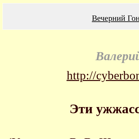
Вечерний Го
Валери
http://cyberbo
Эти ужжасс