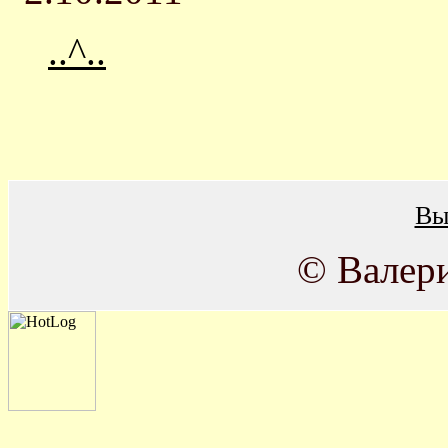
..^..
Вы
© Валер