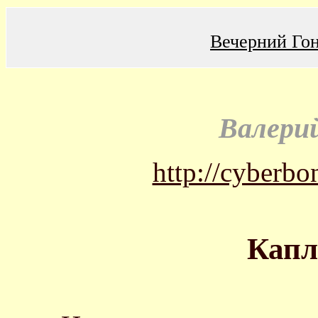
Вечерний Го
Валери
http://cyberbo
Капл