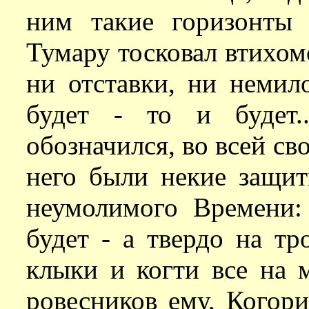
ним такие горизонты 
Тумару тосковал втихомо
ни отставки, ни немил
будет - то и будет.
обозначился, во всей св
него были некие защи
неумолимого Времени:
будет - а твердо на тр
клыки и когти все на 
ровесников ему, Когор