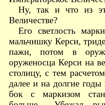
Ну, так и что из э
Величестве?
Его светлость марк
мальчишку Керси, триде
пажи, потом в оруже
оруженосца Керси на ве
столицу, с тем расчето
далее и на долгие годы 
бок с маркизом ста
больше... Убежал ры