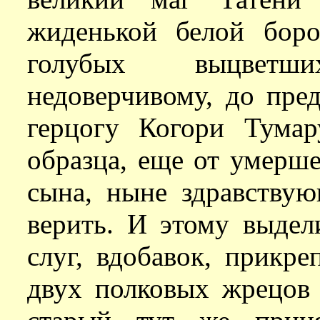
жиденькой белой бор
голубых выцветш
недоверчивому, до пре
герцогу Когори Тумар
образца, еще от умерше
сына, ныне здравству
верить. И этому выдел
слуг, вдобавок, прикр
двух полковых жрецов