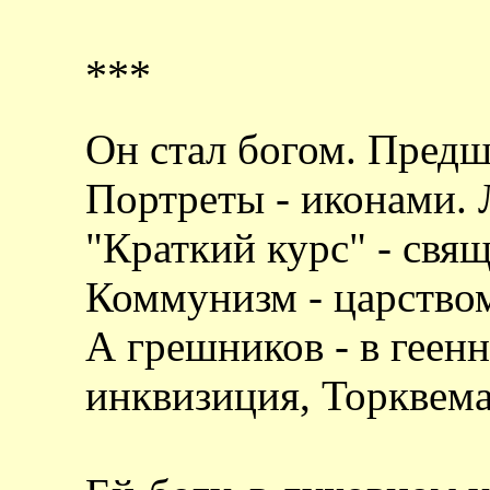
***
Он стал богом. Предш
Портреты - иконами. 
"Краткий курс" - свя
Коммунизм - царство
А грешников - в геен
инквизиция, Торквема