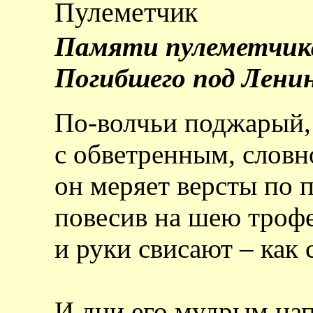
Пулеметчик
Памяти пулеметчик
Погибшего под Лени
По-волчьи поджарый,
с обветренным, словно
он меряет версты по 
повесив на шею трофе
и руки свисают – как 
И дни его мудрым на