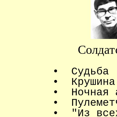
Солдат
•
Судьба
•
Крушина
•
Ночная 
•
Пулемет
•
"Из все