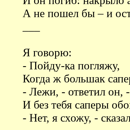
И он погиб: накрыло 
А не пошел бы – и ос
___
Я говорю:
- Пойду-ка погляжу,
Когда ж большак са
- Лежи, - ответил он,
И без тебя саперы о
- Нет, я схожу, - сказа