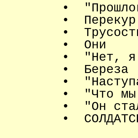
•
"Прошло
•
Перекур
•
Трусост
•
Они
•
"Нет, я
•
Береза
•
"Наступ
•
"Что мы
•
"Он ста
•
СОЛДАТС