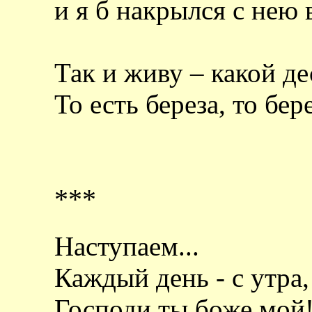
и я б накрылся с нею
Так и живу – какой де
То есть береза, то бер
***
Наступаем...
Каждый день - с утра,
Господи ты боже мой! 