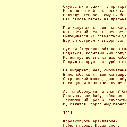
 Скуластый и рыжий, с притерт
 Которая пяткой — в носок сап
 Волчище степное,— ему ли без
 Без свиста лететь на драгуна
 Притиснуться к гриве клокочу
 Как светлый челнок, человече
 Вылущивался из совместной ут
 Вертел остриём и выдергивал 
 Густой (керосиновой) копотью
 Обдаться, копытами низ облупи
 И, выгнув до вывиха шею кобыл
 Гнедую на круп, на чурбан ос
 Не выдержат, нет, сыромятные
 В полнеба свистящий кентавра
 О греческий юноша, дивно обут
 В сандальи крылатые, лучше б
 А, ты обернулся на визги? См
 Драгуна, как бабу, облапил к
 Захлюпанный кровью, скуласты
 И, кажется, горло ему перегры
 1914

 Короткогубой артиллерией

 Губили город. Падал снег.
