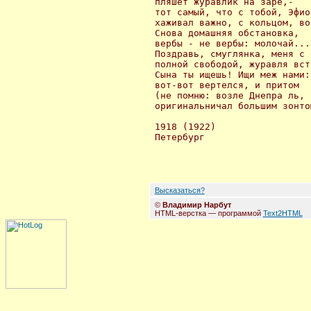
 пляшет журавлик на заре,-

 тот самый, что с тобой, Эфиоп
 хаживал важно, с кольцом, во
 Снова домашняя обстановка,

 вербы - не вербы: молочай...

 Поздравь, смуглянка, меня с 
 полной свободой, журавля вст
 Сына ты ищешь! Ищи меж нами:

 вот-вот вертелся, и притом

 (не помню: возле Днепра ль, 
 оригинальничал большим зонтом
 1918 (1922)

 Петербург

Высказаться?
©
Владимир Нарбут
HTML-верстка — программой
Text2HTML