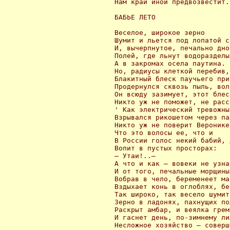
 Нам край иной предвозвестит..
 БАБЬЕ ЛЕТО

 Веселое, широкое зерно

 Шумит и льется под лопатой с
 И, вычерпнутое, печально дно

 Полей, где льнут водоразделы
 А в закромах осела паутина.

 Но, радиусы клеткой перебив,

 Блакитный блеск паучьего прит
 Продернулся сквозь пыль, вол
 Он всюду зазимует, этот блеск
 Никто уж не поможет, не расс
 ' Как электрический тревожны
 Взрывался рикошетом через па
 Никто уж не поверит Веронике,
 Что это волосы ее, что и

 В России голос некий бабий, 
 Вопит в пустых просторах:

 — Утаи!..—

 А что и как — вовеки не узнат
 И от того, печальные морщины

 Вобрав в чело, беременеет мат
 Вздыхает конь в оглоблях, бе
 Так широко, так весело шумит

 Зерно в ладонях, пахнущих по
 Раскрыт амбар, и веялка греми
 И гаснет день, по-зимнему ли
 Несложное хозяйство — соверш