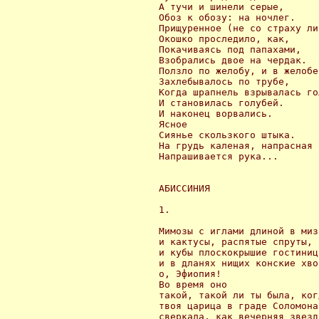
 А тучи и шинели серые,

 Обоз к обозу: на ночлег.

 Прищуренное (не со страху ли?
 Окошко проследило, как,

 Покачиваясь под папахами,

 Взобрались двое на чердак.

 Ползло по желобу, и в желобе

 Захлебывалось по трубе,

 Когда шрапнель взрывалась го
 И становилась голубей.

 И наконец ворвались.

 Ясное

 Сиянье скользкого штыка.

 На грудь каленая, напрасная

 Напрашивается рука...

 АБИССИНИЯ

 1.

 Мимозы с иглами длиной в мизи
 и кактусы, распятые спруты,

 и кубы плоскокрышие гостиниц,
 и в дланях нищих конские хво
 о, Эфиопия!

 Во время оно

 такой, такой ли ты была, когд
 твоя царица в граде Соломона

 сверкала, как вечерняя звезда