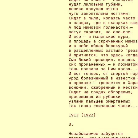
 нудят лиловыми губами,

 лениво колупая пятна

 чуть закоптелыми ногтями.

 Сидят в пыли, копаясь часто

 в плащах, где в складках вши
 А под мимозой голенастой —

 петух скрипит, но еле-еле.

 И все — и маленькие куры,

 и площадь а скрюченных мимоза
 и в небе облак белокурый

 в расщепленных застыло грезах
 И притчится, что здесь когда-
 Сын Божий проходил, касаясь

 сих прокаженных — и лохматой

 тень ползала за Ним косая...

 И вот теперь, от спертой гари
 урод болезненный в известке —
 в проказе — треплется в Харар
 вонючий, сжабренный и жесткий
 Сидит на грудах обгорелых,

 просовывая из рубашки

 узлами пальцев омертвелых

 так тонко слизанные чашки...

 1913 (1922)

 3.

 Незабываемое забудется
