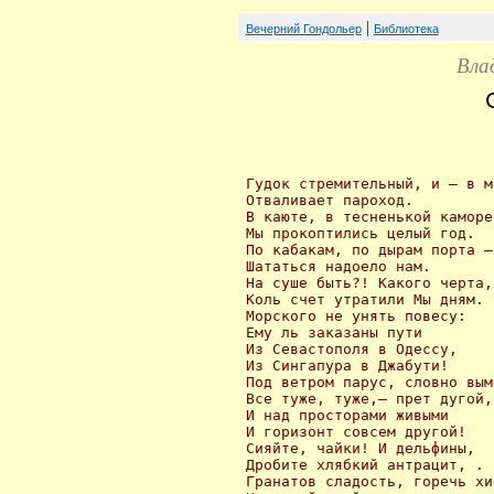
|
Вечерний Гондольер
Библиотека
Вла
 Гудок стремительный, и — в мо
 Отваливает пароход.

 В каюте, в тесненькой каморе

 Мы прокоптились целый год.

 По кабакам, по дырам порта —

 Шататься надоело нам.

 На суше быть?! Какого черта,

 Коль счет утратили Мы дням.

 Морского не унять повесу:

 Ему ль заказаны пути

 Из Севастополя в Одессу,

 Из Сингапура в Джабути!

 Под ветром парус, словно вымя
 Все туже, туже,— прет дугой,

 И над просторами живыми

 И горизонт совсем другой!

 Сияйте, чайки! И дельфины,

 Дробите хлябкий антрацит, .

 Гранатов сладость, горечь хин