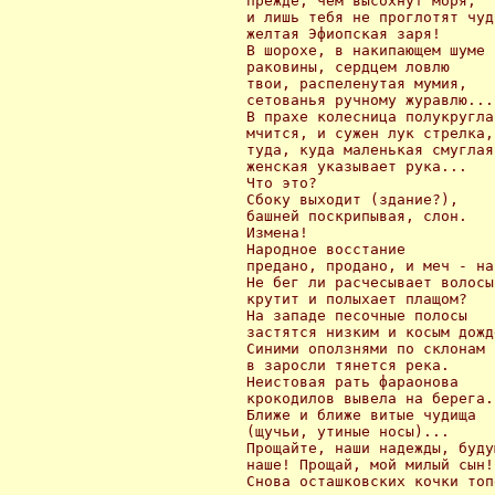
 прежде, чем высохнут моря,

 и лишь тебя не проглотят чуди
 желтая Эфиопская заря!

 В шорохе, в накипающем шуме

 раковины, сердцем ловлю

 твои, распеленутая мумия,

 сетованья ручному журавлю...

 В прахе колесница полукруглая
 мчится, и сужен лук стрелка,

 туда, куда маленькая смуглая

 женская указывает рука...

 Что это?

 Сбоку выходит (здание?),

 башней поскрипывая, слон.

 Измена!

 Народное восстание 

 предано, продано, и меч - на
 Не бег ли расчесывает волосы,
 крутит и полыхает плащом?

 На западе песочные полосы

 застятся низким и косым дожде
 Синими оползнями по склонам

 в заросли тянется река.

 Неистовая рать фараонова

 крокодилов вывела на берега.

 Ближе и ближе витые чудища

 (щучьи, утиные носы)...

 Прощайте, наши надежды, будущ
 наше! Прощай, мой милый сын!.
 Снова осташковских кочки топе