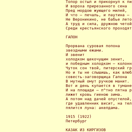
 Топор остыл и прикорнул к пил
 И вороха прирезанного сена

 Пред мордою жующего милей,

 И что — печаль, и паутина — ч
 Не Вероникино, не бабье лето,
 А труд и сила, дружною четой,
 Среди крестьянского проходят
 ГАПОН

 Прорвана суровая попона

 звездными ежами.

 И звенит

 холодком щекочущим зенит,

 и победным холодком — колонна
 Чуток сон твой, питерский гр
 Но и ты не слышишь, как влюб
 совесть-заговорщица Гапона

 В мутный омут ручкою манит.

 Вот и день купается в тумане.
 И на площади — п^тно пятна р
 лижет кровь гиеною зима.

 А потом над дачей опустелой,

 где удавленник висит, на тело
 пялится луна: акелдама.

 1915 (1922)

 Петербург

 КАЗАК ИЗ КИРГИЗОВ
