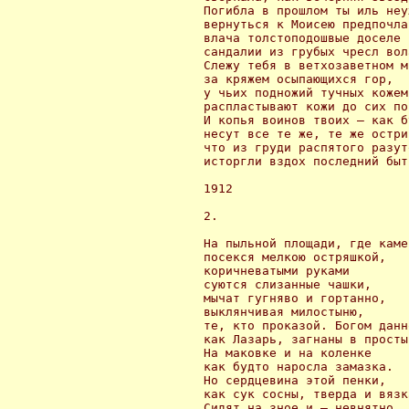
 Погибла в прошлом ты иль неуж
 вернуться к Моисею предпочла,
 влача толстоподошвые доселе

 сандалии из грубых чресл вола
 Слежу тебя в ветхозаветном м
 за кряжем осыпающихся гор,

 у чьих подножий тучных кожемя
 распластывают кожи до сих пор
 И копья воинов твоих — как бу
 несут все те же, те же острия
 что из груди распятого разуто
 исторгли вздох последний быти
 1912 

 2.

 На пыльной площади, где камен
 посекся мелкою остряшкой,

 коричневатыми руками

 суются слизанные чашки,

 мычат гугняво и гортанно,

 выклянчивая милостыню,

 те, кто проказой. Богом данно
 как Лазарь, загнаны в простын
 На маковке и на коленке

 как будто наросла замазка.

 Но сердцевина этой пенки,

 как сук сосны, тверда и вязка
 Сидят на зное и — невнятно
