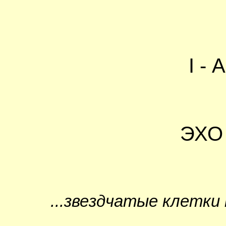
I -
ЭХО
...звездчатые клетки