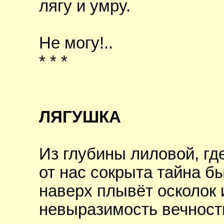
лягу и умру.
Не могу!..
* * *
ЛЯГУШКА
Из глубины лиловой, гд
от нас сокрыта тайна б
наверх плывёт осколок 
невыразимость вечности