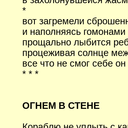
в захолонувшейся жасм
*
вот загремели сброшен
и наполняясь гомонами
прощально лыбится реб
процеживая солнце меж
все что не смог себе он
* * *
ОГНЕМ В СТЕНЕ
Кораблю не уплыть с ка