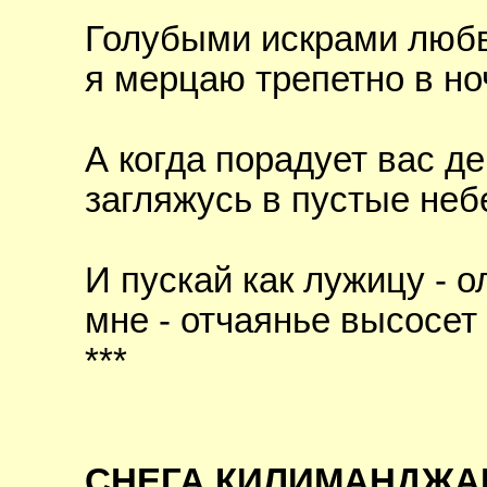
Голубыми искрами люб
я мерцаю трепетно в но
А когда порадует вас де
загляжусь в пустые неб
И пускай как лужицу - о
мне - отчаянье высосет 
***
СНЕГА КИЛИМАНДЖА